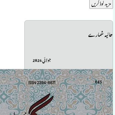
مزید لوڈ کریں
حالیہ شمارے
جولائی 2026