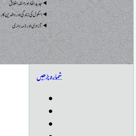
شمارہ پڑھیں