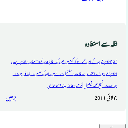
فقہ سے استفادہ
’ فقہ‘احکام شرعیہ کے اس مجموعے کو کہتے ہیں جس کی عملاً پابندی کرنا مسلمان پر لازم ہے۔ یہ
احکام انفرادی اور اجتماعی معاملات پر مشتمل ہوتے ہیں، ان کی قسمیں درج ذیل ہیں: ۱-
شیخ محمد فیصل | ترجمہ: حافظ نیاز احمد فلاحی
عبادات:...
جولائی 2011
پڑھیں