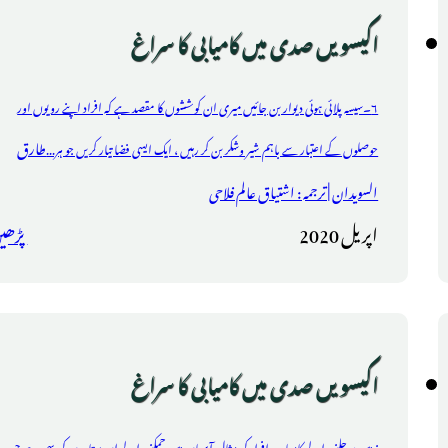
اکیسویں صدی میں کامیابی کا سراغ
۶۔سیسہ پلائی ہوئی دیوار بن جائیں میری ان کوششوں کا مقصد ہے کہ افراد اپنے رویوں اور
طارق
حوصلوں کے اعتبار سے باہم شیر وشکر بن کر رہیں ، ایک ایسی فضا تیار کریں جو ہر...
السویدان | ترجمہ : اشتیاق عالم فلاحی
اپریل 2020
پڑھی
اکیسویں صدی میں کامیابی کا سراغ
زمین پر چلنے والے کامیاب افراد کی مثال آسمان میں چمکنے والے ان ستاروں کی سی ہے جن