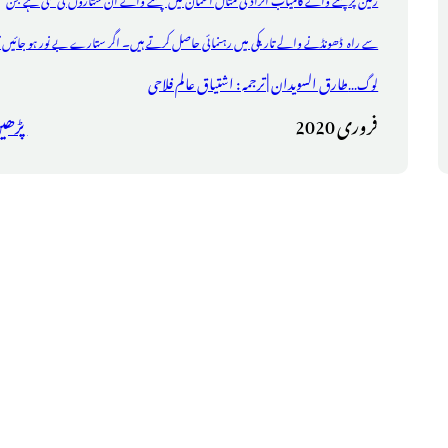
سے راہ ڈھونڈنے والے تاریکی میں رہنمائی حاصل کرتے ہیں۔ اگر ستارے بے نور ہو جائیں ت
طارق السویدان | ترجمہ : اشتیاق عالم فلاحی
لوگ...
فروری 2020
پڑھی