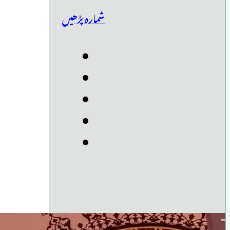
شمارہ پڑھیں