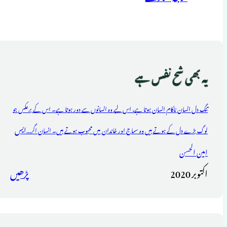
یہ بھی شح نفس ہے
تنگ دل انسان ناکام انسان ہوتا ہے، اس لیے وہ انسانوں سے دور ہوتا ہے۔ اس کے برعکس جو
ایس
لوگ بڑے دل کے ہوتے ہیں وہ سماج اور خاندان میں محبوب ہوتے ہیں۔ انسان اگر...
امین الحسن
اکتوبر 2020
پڑھیں