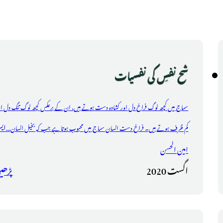
شح نفسِ کی نفسیات
سماج میں کچھ لوگ فراخ دل اور کشادہ دست ہوتے ہیں، ان کے برعکس کچھ لوگ تنگ دل او
ای
کم ظرف ہوتے ہیں۔ فراخ دست انسان سماج میں محبوب ہوتا ہے جب کہ بخیل انسان...
امین الحسن
اگست 2020
پڑھی