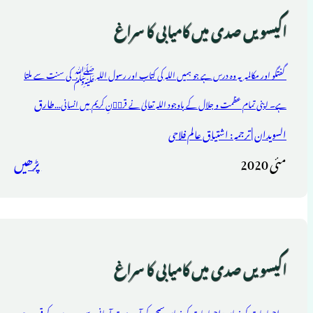
اکیسویں صدی میں کامیابی کا سراغ
گفتگو اور مکالمہ یہ وہ درس ہے جو ہمیں اللہ کی کتاب اور رسول اللہ ﷺ کی سنت سے ملتا
طارق
ہے۔ اپنی تمام عظمت و جلال کے باوجود اللہ تعالیٰ نے قراۤنِ کریم میں انسانی...
السویدان | ترجمہ : اشتیاق عالم فلاحی
مئی 2020
پڑھیں
اکیسویں صدی میں کامیابی کا سراغ
۔ احساسات کی زبان: احساسات کی زبان سمجھ کر آپ بہت آسانی سے دوسروں کے قریب ہو