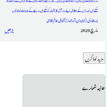
سکتے ہیں اور اس کے مطابق اپنے ردِ عمل کا اظہار کرسکتے ہیں۔ بچے کے جذبات نوجوانوں
طارق السویدان | ترجمہ : اشتیاق عالم فلاحی
یا...
مارچ 2020
پڑھیں
مزید لوڈ کریں
حالیہ شمارے