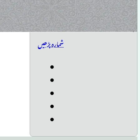
شمارہ پڑھیں