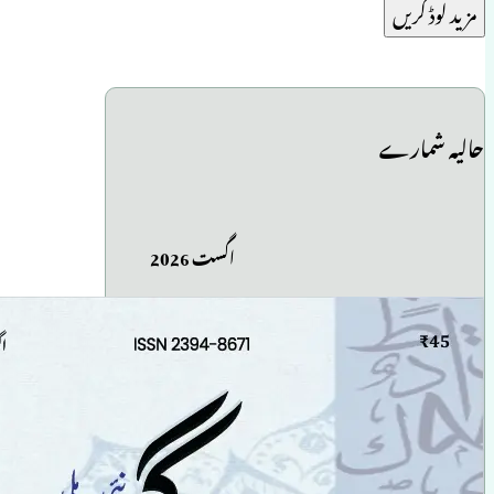
مزید لوڈ کریں
حالیہ شمارے
اگست 2026