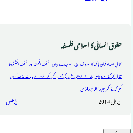
حقوق انسانی کا اسلامی فلسفہ
تقابلِ اضداد قرآن پاک کا معروف ادبی اسلوب ہے یہاں اَصْحٰبُ الْمَیْمَنَۃ اور اَصْحٰبُ الْمَشْئَمۃ کا
تقابل کیا گیا ہے (دائیں بازو والے یعنی جنتی) کی تصویر کشی کرتے ہوئے یہ بات حذف کردی
ڈاکٹر عبید اللہ فہد فلاحی
گئی کہ...
اپریل 2014
پڑھیں