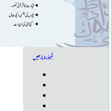
شمارہ پڑھیں