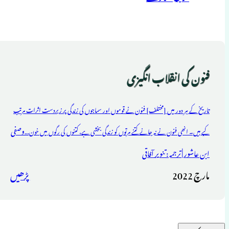
فنون کی انقلاب انگیزی
تاریخ کے ہر دور میں [مختلف] فنون نے قوموں اور سماجوں کی زندگی پر زبردست اثرات مرتب
وصفی
کیے ہیں۔ انھی فنون نے نہ جانے کتنے مرتوں کو زندگی بخشی ہے، کتنوں کی رگوں میں خون...
ابن عاشور | ترجمہ : تنویر آفاقی
مارچ 2022
پڑھیں