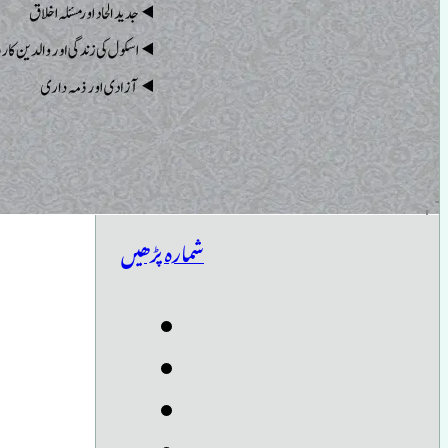
شمارہ پڑھیں