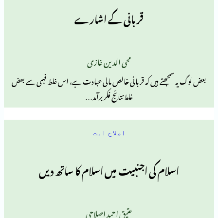
قربانی کے اشارے
محی الدین غازی
ھتے ہیں کہ قربانی خالص مالی عبادت ہے، اس غلط فہمی سے بعض
غلط نتائج فکر برآمد…
اصلاح امت
ام کی اجنبیت میں اسلام کا ساتھ دیں
عتیق احمد اصلاحی