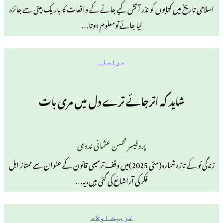
 کتابوں کو نذر آتش کیے جانے کے واقعات کا باریک بینی سے جائزہ
لیا جائے تومعلوم ہوتا…
مراسلہ
د کہ اترجائے ترے دل میں مری بات
پروفیسر محسن عثمانی ندوی
زندگی نو کے تازہ شمارہ(مئی 2025)میں وقف ترمیمی قانون کے عنوان سے ممتاز اہل
فکر کی آراشائع کی گئی ہیں،یہ…
تربیت اولاد