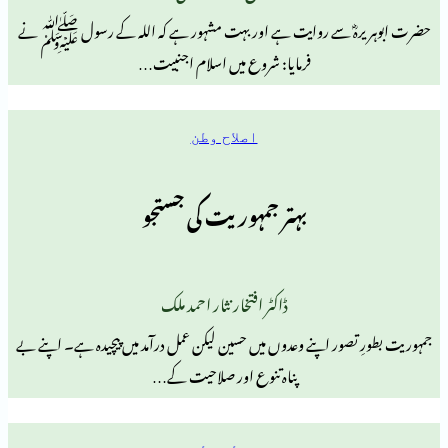
ؓ سے روایت ہے اور بہت مشہور ہے کہ اللہ کے رسول ﷺ نے
فرمایا: شروع میں اسلام اجنبیت…
اصلاح وطن
بہتر جمہوریت کی جستجو
ڈاکٹر افتخار نثار احمد ملک
ور اپنے وعدوں میں حسین لیکن عمل درآمد میں پیچیدہ ہے۔ اپنے بے
پناہ تنوع اور صلاحیت کے…