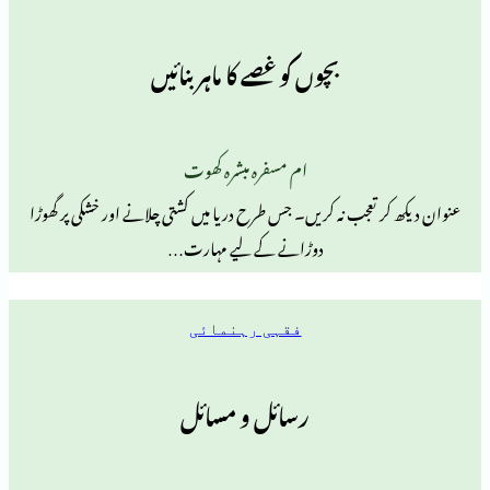
بچوں کو غصے کا ماہر بنائیں
ام مسفرہ مبشرہ کھوت
تعجب نہ کریں۔ جس طرح دریا میں کشتی چلانے اور خشکی پر گھوڑا
دوڑانے کے لیے مہارت…
فقہی رہنمائی
رسائل و مسائل