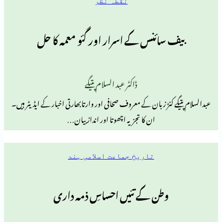
نقطہ نظر
 سائنس کے اسرار اور گئو معمہ کا حل
ڈاکٹر عبد السلام پتیگے
 کنڑ زبان کے معروف صحافی اور وارتابھارتی اخبار کے ایڈیٹر ہیں۔
ان کا تجزیہ اچھوتا اور انداز بیان…
تاریخ جماعت اسلامی ہند
وطن کے تئیں احساسِ ذمہ داری