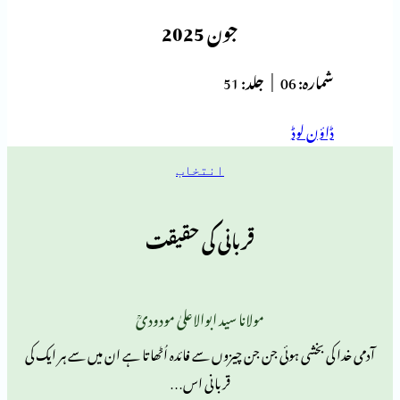
جون 2025
ہ:
06 |
جلد:
51
 لوڈ
انتخاب
قربانی کی حقیقت
مولانا سید ابوالاعلیٰ مودودیؒ
شی ہوئی جن جن چیزوں سے فائدہ اُٹھاتا ہے ان میں سے ہر ایک کی
قربانی اس…