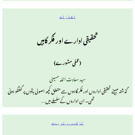
اشارات
تحقیقی ادارے اور فکر گاہیں
(عملی مشورے)
سید سعادت اللہ حسینی
یقی اداروں اور فکر گاہوں سے متعلق کچھ اصولی باتوں پر گفتگو ہوئی
تھی۔ ان اداروں کےسلسلے میں…
تزکیہ و تربیت