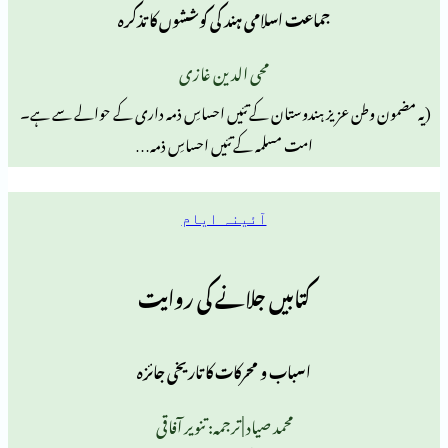
جماعت اسلامی ہند کی کوششوں کا تذکرہ
محی الدین غازی
عزیز ہندوستان کے تئیں احساسِ ذمہ داری کے حوالے سے ہے۔
امت مسلمہ کے تئیں احساسِ ذمہ…
آئینہ ایام
کتابیں جلانے کی روایت
اسباب و محرکات کا تاریخی جائزہ
محمد صیاد | ترجمہ: تنویر آفاقی