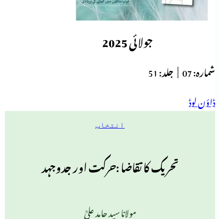
جولائی 2025
شمارہ:
07 |
جلد:
51
ڈاؤن لوڈ
انتخاب
تحريک کا تقاضا :حرکت اور جدوجہد
مولانا سید حامد علیؒ