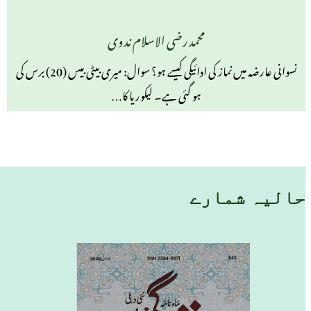
محمد رضی الاسلام ندوی
نسوانی عارضہ میں نماز کی ادائیگی کیسے ہو؟ سوال: میری بیٹی بیس (20) برس کی
ہو گئی ہے۔ لیکوریا کا…
حالیہ شمارے