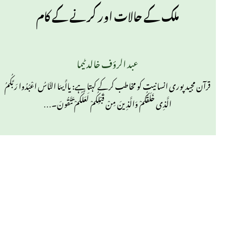
ملک کے حالات اور کرنے کے کام
عبد الرؤف خالد ٹیما
قرآن مجید پوری انسانیت کو مخاطب کرکے کہتا ہے: یاأَیهَا النَّاسُ اعْبُدُوا رَبَّكُمُ
الَّذِی خَلَقَكُمْ وَالَّذِینَ مِنْ قَبْلِكُمْ لَعَلَّكُمْ تَتَّقُونَ۔…