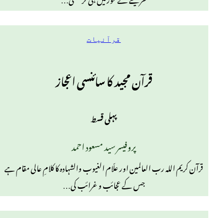
قرآنیات
قرآن مجید کا سائنسی اعجاز
پہلی قسط
پروفیسر سید مسعود احمد
قرآن کریم اللہ رب العالمین اور علّام الغیوب والشہادہ کا کلامِ عالی مقام ہے
جس کے عجائب و غرائب کی…