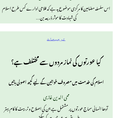
اس سلسلہ مضامین کا مرکزی موضوع یہ ہے کہ فلاحی ادارے کس طرح اسلام
کی شہادت کا موثر ذریعہ بن…
ترجیحات
کیا عورتوں کی نماز مردوں سے مختلف ہے؟
اسلام کی خدمت میں مصروف خواتین کے لیے کچھ اصولی باتیں
محی الدین غازی
آدھا انسانی سماج عورتوں پر مشتمل ہے جن کی اصلاح و تربیت کا کام بہتر
طریقے سے عورتیں ہی کرسکتی…