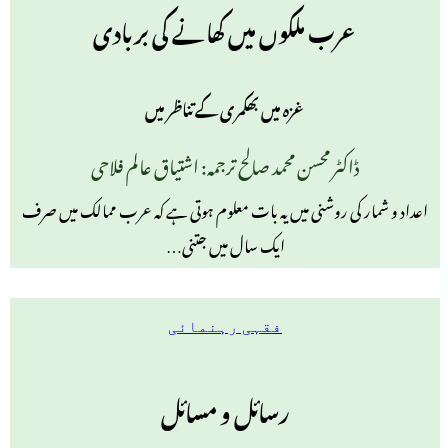
عرب ملکوں میں کھانے کی بربادی
غزہ میں بھکمری کے تناظر میں
ڈاکٹر محسن محمد صالح ترجمہ: اشتیاق عالم فلاحی
اعداد و شمار کی روشنی میں یہ بات معلوم ہوتی ہے کہ عرب ممالک میں صرف
ایک سال میں جتنی…
فقہی رہنمائی
رسائل و مسائل