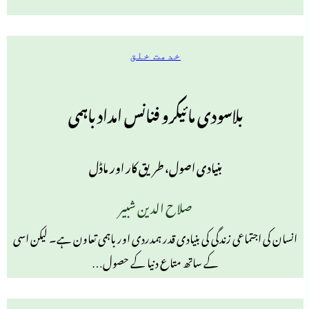
خدمت خلق
بلاسودی مائیکرو فنانس امداد باہمی
بنیادی اصول، طریق کار اور ماڈل
صلاح الدین شبیر
انسان کی اجتماعی زندگی کی بنیادی قدر ہمدردی اور باہمی تعاون ہے۔ لیکن اسی
کے ساتھ متاع دنیا کے حصول…