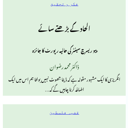
فکر و تحقیق
الحاد کے بڑھتے سائے
پیو ریسرچ سینٹر کی حالیہ رپورٹ کا جائزہ
ڈاکٹر محمد رضوان
انگریزی کا ایک مشہور مقولہ ہے کہ ڈیٹا جھوٹ نہیں بولتا ہم اس میں ایک
اضافہ کرنا چاہیں گے کہ…
قضیہ فلسطین