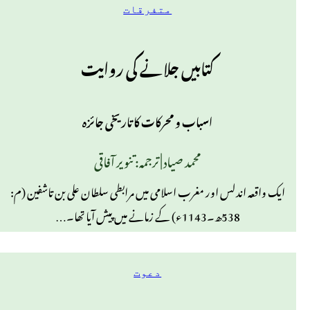
متفرقات
کتابیں جلانے کی روایت
اسباب و محرکات کا تاریخی جائزہ
محمد صیاد | ترجمہ: تنویر آفاقی
ایک واقعہ اندلس اور مغرب اسلامی میں مرابطی سلطان علی بن تاشفین (م:
538ھ۔1143ء) کے زمانے میں پیش آیا تھا۔…
دعوت