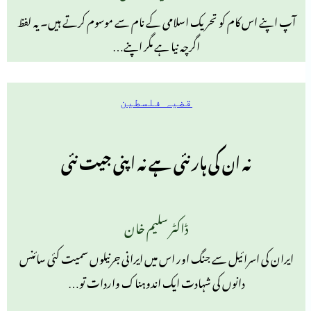
آپ اپنے اس کام کو تحریک اسلامی کے نام سے موسوم کرتے ہیں۔ یہ لفظ
اگرچہ نیا ہے مگر اپنے…
قضیہ فلسطین
نہ ان کی ہار نئی ہے نہ اپنی جیت نئی
ڈاکٹر سلیم خان
ایران کی اسرائیل سے جنگ اور اس میں ایرانی جرنیلوں سمیت کئی سائنس
دانوں کی شہادت ایک اندوہناک واردات تو…