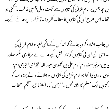
چا جس پر امام غزالی کی کتابوں سے محبت و دل چسپی غالب نہ آ گئی ہو
۔ اس طرح ان کی کتابوں کا مطالعہ کفر و زندقہ قرار دیے جانے کے بعد
جانب اشارہ کر دیا جائے کہ اندلس کے مالکی فقہاء امام غزالی کی
اسی لیے ان کی کتابوں کو نذر آتش کیے جانے کے سرکاری حکم صادر
فہرست نام امام علی بن محمد بن عبداللہ الجُذامی البَرجی (م:
 فتوی جاری کیا تھا جو امام غزالی کی کتابوں کو جلانے والے پر تادیب کو
یہ کتابیں ایک مسلم کا اثاثہ تھیں۔‘‘ (ابن اَبار القضاعی، معجم اصحاب
ے کے سلسلے میں جو فتوی صادر کیا گیاتھا، بعض علماء غیر مسلموں کی