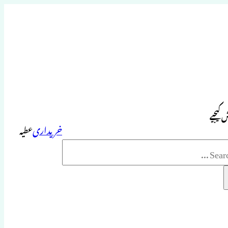
 کیجیے
خریداری
عطیہ
Sea