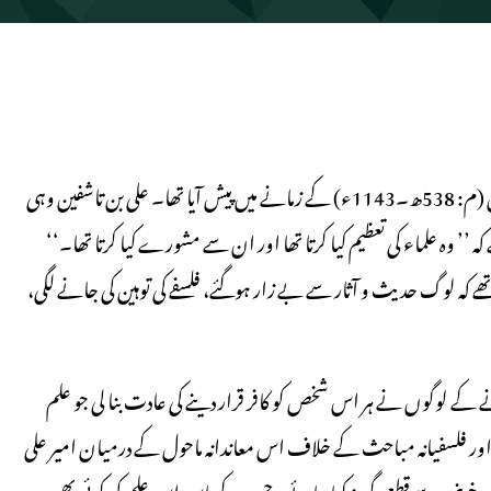
ایک واقعہ اندلس اور مغرب اسلامی میں مرابطی سلطان علی بن تاشفین (م: 538ھ۔1143ء) کے زمانے میں پیش آیا تھا۔ علی بن تاشفین وہی
’ وہ علماء کی تعظیم کیا کرتا تھا اور ان سے مشورے کیا کرتا تھا۔‘‘
کہ لوگ حدیث و آثار سے بے زار ہوگئے، فلسفے کی توہین کی جانے لگی،
زمانے کے لوگوں نے ہر اس شخص کو کافر قرار دینے کی عادت بنا لی جو علم
کلامی اور فلسفیانہ مباحث کے خلاف اس معاندانہ ماحول کے درمیان امیر علی
میں غور و خوض سےقطعی گریز کیا جائے۔جس کے پاس اس علم کی کوئی بھی