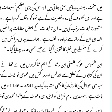
میں سخت ناپسندیدہ باتیں سنی جاتی ہیں اور جن کی بڑی عظیم تصنیفات ہ
ہےاور اہل تصوف کی مدد ونصرت کے لیے خود کو وقف کر دیا ہے۔ و
مشہور تالیفات مرتب کی ہیں۔ ان تالیفات کے بعض مقامات پر انھیں
اللہ ہی ان کے راز سے زیادہ واقف ہے۔ ہمارے یہاں مراکش میں س
کرنے کے سلسلے میں فقہاکا فتوی آگیا ہےجسے عملی جامہ پہنایا گیا۔‘‘
ابن طملوس، جو کہ فلسفی ابن رشد کے اہم شاگردوں میں سے تھا، نے ام
ان کی کتابوں کے تعلق سے اندلس اورمراکش میں عمومی نوعیت کے تار
سیاسی عوامل
بات ہے۔موحدین امام غزالی کو اپنی دینی دعوت کے پیشوا محمد بن تُومَرت (م: 525ھ ۔ 1131ء) کا شیخ و رہنم
اسی لیےجوں ہی موحدین کے لیے حالات سازگار و ہموار ہوئے ’’لوگوں ک