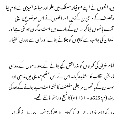
یں، انھوں نے اپنے صوفیانہ مسلک میں غلو اور مبالغہ آمیزی سے کام لیا
ہ تصوف کے داعی بن گئے ہیں اور انھوں نے اس موضوع پر اپنی
 آڑے ہاتھوں لیا گیا۔ ان کے بارے میں امت بدگمان ہو گئی ہےاور
لطان کی جانب سے کتابوں کو جلائے جانے اور ان سے دوری اختیار
ام غزالی کی کتابو ں کو نذر آتش کیے جانے کے چند برسوں کے بعد ہی
یخی انقلاب کا مشاہدہ کیا۔ اس نے اس عظیم تبدیلی میں مذہبی اور
 کی کارفرمائی کا بھی مشاہدہ کیا۔ یہ 541ھ ۔ 1146ء میں موحدین کے ہاتھوں مرابطی سلطنت کا تختہ الٹ دیے جانے کے بعد کی
ا مانتے تھے۔
و امام غزالی رحمہ اللہ کی کتابیں پڑھنے کی ترغیب دی جانے لگی اور