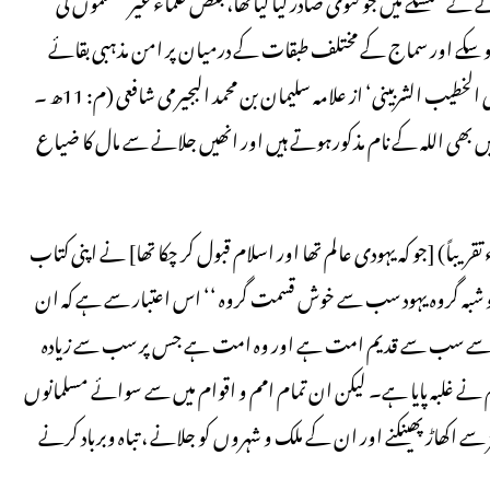
ظ ہو سکے اور سماج کے مختلف طبقات کے درمیان پر امن مذہبی بقائے
باہمی کی حفاظت ہو سکے۔ اس قبیل کی فقہی نصوص ’حاشیة البُجَیرمی علی الخطیب الشربینی‘ از علامہ سلیمان بن محمد البجیرمی شافعی (م: 11ھ ۔
ہ ان میں بھی اللہ کے نام مذکورہوتے ہیں اور انھیں جلانے سے مال کا ضیاع
ی لیے ہم دیکھتے ہیں کہ سَموال بن یحیی المغربی(م: 570ھ ۔ 1174ء تقریباً) [جو کہ یہودی عالم تھا اور اسلام قبول کر چکا تھا] نے اپنی کتاب
لا شک و شبہ گروہ یہود سب سے خوش قسمت گروہ ‘‘ اس اعتبار سے ہے کہ ان
ے اعتبار سے سب سے قدیم امت ہے اور وہ امت ہے جس پر سب سے زیادہ
سلام نے غلبہ پایا ہے۔ لیکن ان تمام امم و اقوام میں سے سوائے مسلمانوں
اکھاڑ پھینکنے اور ان کے ملک و شہروں کو جلانے ، تباہ وبرباد کرنے