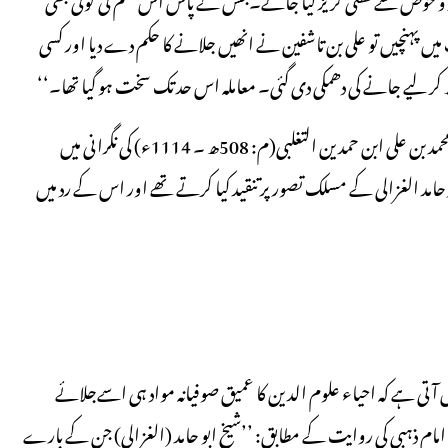
ب میں پہنچیں تو علی بن تاشفین نے انھیں جلانے کا حکم دے دیا اور کسی
کر لیے جانے کی دھمکی دی گئی۔ معاملہ اس حد تک سخت ہو گیا تھا۔‘‘
اس کتاب کے نسخے پورے اندلس میں مالکی مسلک کے قاضی القضاة محمد بن علی ابن حمدین التغلبی(م: 508ھ ۔ 1114ء) کی نگرانی میں
حامد الغزالی کے مسلک تصور پر تنقید کیا کرتے تھے اور اس کے رد میں
فتگو سے یہ بات سمجھ میں آتی ہے کہ احیاء علوم الدین کا عمیق صوفیانہ مواد ہی اسےجلائے
ام ذہبی کی روایت کے مطابق: ’’شیخ ابو حامد (الغزالی) جن کے بارے