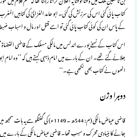
کتاب پائی گئی اس کی سرزنش کی گئی۔ ابو حامد الغزالیؒ کی کتابیں المغر
کے پاس ان کی کوئی کتاب پائی گئی تو اسے قتل اور مال و اسباب ضبط 
جلائے گئے تھے۔ ان کے بارے میں امام ذہبی کہتے ہیں کہ ’’وہ امام ابو
انھوں نے کتاب بھی لکھی ہے۔‘‘
دوہرا وژن
قاضی عیاض مالکی (م: 544ھ ۔ 1149ء) کی گ
جانے کا بنیادی محرک و سبب تھا۔ قاضی عیاض مالکی کے بارے میں ام