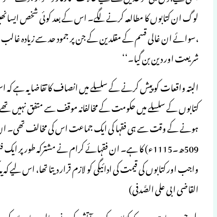
لوگ ان کتابوں کا مطالعہ کرنے لگے۔ اس کے بعد کوئی شخص ایسانھیں ب
،سوائے ان غالی قسم کے مقلدین کے جن پر جمود حد سے زیادہ غالب تھا
شریعت اور دین بن گیا۔‘‘
البتہ واقعات کو پیش کرنے کے سلسلے میں انصاف کا تقاضا یہ ہے کہ اس 
کتابوں کے سلسلے میں حکومت کے مخالفانہ موقف سے متفق نہیں تھے۔ 
ہونے کے وقت سے ہی فقہا کی ایک جماعت اس کی مخالف تھی۔ ان میں سر
509ھ۔1115ء) کا ہے۔ ان فقہائے کرام نے مشترکہ طور پر ایک
واجب اور کتابوں کی قیمت کی ادائیگی کو لازم قرار دیتا تھا، اس لیے کہ 
القاضی ابی علی الصَّدفی)
دل چسپ بات یہ ہے کہ کتابوں کو ندر آتش کرنے پر مالی جرمانہ عائد کرن