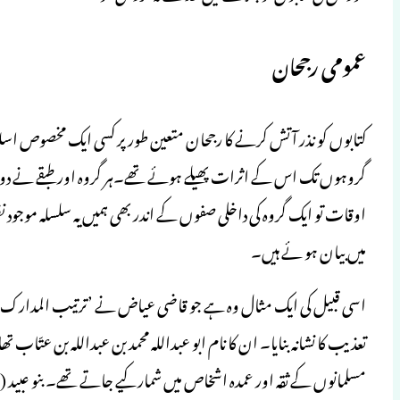
عمومی رجحان
کتابوں کو نذر آتش کرنے کا رجحان متعین طور پر کسی ایک مخصوص اسلام
گروہوں تک اس کے اثرات پھیلے ہوئے تھے۔ہر گروہ اور طبقے نے دو
اوقات تو ایک گروہ کی داخلی صفوں کے اندر بھی ہمیں یہ سلسلہ مو
میں بیان ہو ئے ہیں۔
اسی قبیل کی ایک مثال وہ ہے جو قاضی عیاض نے ’ترتیب المدارک‘ می
تعذیب کا نشانہ بنایا۔ ان کا نام ابو عبداللہ محمد بن عبداللہ بن عتّاب
مسلمانوں کے ثقہ اور عمدہ اشخاص میں شمار کیے جاتے تھے۔ بنو عبید (ف