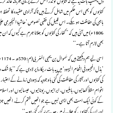
کتابوں کو بھی اس حکم میں شامل کرتے ہیں تاکہ آزادی عقیدہ کا تحف
1806ء) میں آئی ہیں کہ ’’کفار کی کتابوں کو جلانا جرم ہے کیوں ک
بھی لازم آتا ہے۔‘‘
اس
’بذل المجہود فی اِفحام الیہود‘ میں یہ بات ریکارڈ پر لا دی ہے کہ ’’ب
کی کتابوں اور آثار کی حفاظت کی گئی باوجودیہ کہ یہودی زمانے ک
اقوام مثلاً کنعانیوں، بابلیوں، ایرانیوں ، یونانیوں، عیسائیوں اور ا
کے کوئی ایک امت بھی ایسی نہیں ہے جو انھیں ختم کرنے، انھیں جڑ سے 
اور ان کی کتابوں کو جلانے میں حد سے نہ گزر گئی ہو۔‘‘