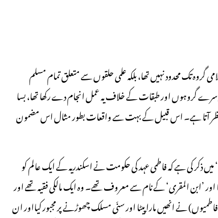
ی گروہ تک محدود نہیں تھا، بلکہ علمی حلقوں سے متعلق تمام مسلم
سرے گروہوں اور طبقات کے خلاف یہ عمل انجام دے رکھا تھا، بسا
جود نظر آتا ہے۔ اس قبیل کے بہت سے واقعات بطور مثال اس مضمون
ں ذکر کی ہے کہ فاطمی عہد کی حکومت نے اسکندریہ کے ایک عالم کو
 تھا اور ’ابن المقری‘ کے نام سے معروف تھے۔ وہ ایک مالکی فقیہ تھے اور
اطمیوں) نے انھیں مارا پیٹا اور سنّی مسلک چھوڑنے پر مجبور کیااور ان