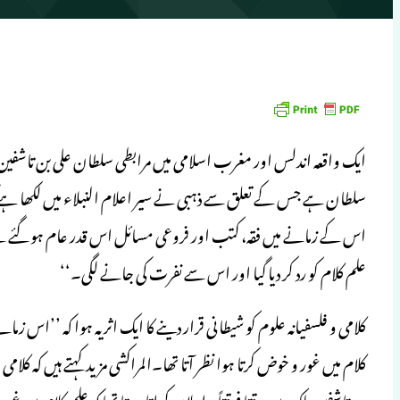
سلطان ہے جس کے تعلق سے ذہبی نے سیر اعلام النبلاء میں لکھا ہے کہ ’
اس کے زمانے میں فقہ، کتب اور فروعی مسائل اس قدر عام ہو گئے تھے 
علم کلام کو رد کر دیا گیا اور اس سے نفرت کی جانے لگی۔‘‘
کلامی و فلسفیانہ علوم کو شیطانی قرار دینے کا ایک اثر یہ ہوا کہ ’’اس 
کلام میں غور و خوض کرتا ہوا نظر آتا تھا۔المراکشی مزید کہتے ہیں کہ 
بن تاشفین ملک میں وقتا فوقتاً یہ اعلان کراتا رہتا تھا کہ علم کلام 