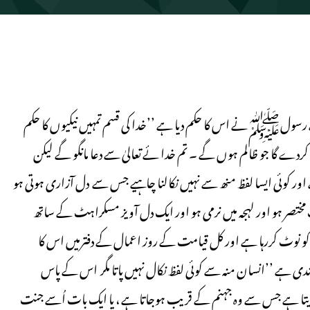
 کے رسولﷺنے اس کا حکم دیا ہے ’’خدا کی قسم تمہیں نیکیوں کا حکم
سلط کردے گا جو ظالم ہوں گے ۔ تم خدا ئے تعالیٰ سے دعا مانگو گے لیکن
ے اور کوئی ایسا لفظ منھ سے نہیں نکالنا چاہیے جس سے دل آزاری ہوتی ہو
 مختصر ہو اور لہجہ میں نرمی ہو اور ایک دل آویز مسکراہٹ کے ساتھ
 کو نوٹ کررہا ہے اور کل قیامت کے روز اعمال کے دفترمیں اس کا
وندی ہے ’’انسان منہ سے کوئی لفظ نکال نہیں پاتا مگر اس کے پاس
انسان ایک بات کہدیتا ہے جس سے وہ جہنم کے قریب ہوجاتا ہے ، یا ایک بات اُسے جنت