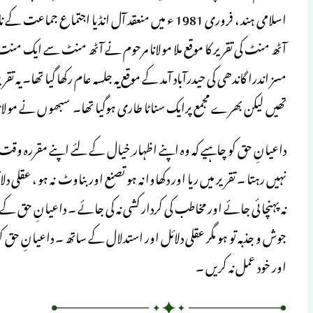
اسلامی ہند ، فروری 1981 ء میں منعقد آل انڈیا ا
آٹھ منٹ کی تقریر کا موقع ملا مولانا مرحوم نے آٹھ منٹ سے ایک منت 
مسز اندرا گاندھی کی حیدرآباد آمد کے موقع یہ جلسہ عام رکھا گیا تھا۔ یہ
تھیں لیکن بھرے مجمع پرایک سناٹا طاری ہوگیا تھا۔ سبھوں نے مولانا کی
داعیانِ حق کو چاہیے کہ وہ اپنے اظہار ِ خیال کے لئے اپنے مقررہ و
نہیں رہتا ۔ تقریر میں ریا اور دکھاوا نہ ہو تصنع اور بناوٹ نہ ہو ، 
نہ پہنچائی جائے اور مخاطب کی کردار کشی نہ کی جائے ۔ داعیانِ حق 
جوش و جذبہ تو ہو مگر عقلی دلائل اور استدلال کے ساتھ ۔ داعیانِ حق کو خ
اور خود عمل نہ کریں ۔