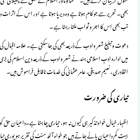
بھی۔ تحریر سے جو کام ہوتا ہے وہ دیرپا ہوتا ہے اور اس کے اثرا
تب بھی اس کا اجر و ثواب ملتا رہتا ہے ۔
دعوت وتبلیغ شعر وادب کے ذریعہ بھی کی جاسکتی ہے۔ علامہ اقبال ک
میں ادارہ ادبِ اسلامی ہند نے شعر وادب کے ذریعہ دین اسلام کی بڑ
القادری ، نعیم صدیقی، عامر عثمانی کی خدمات ناقابل فراموش ہیں۔
تیاری کی ضرورت
اظہار خیال خواہ تذکیر ہی کیوں نہ ہو، تیاری چاہتا ہے۔داعیان حق کو چا
بہت کم داعیان پائے جاتے ہیں جو خواہ آٹھ منٹ کی تقریر ہو پوری تی