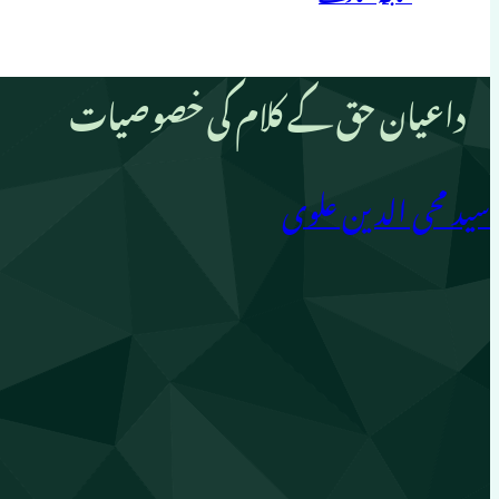
داعیان حق کے کلام کی خصوصیات
سید محی الدین علوی