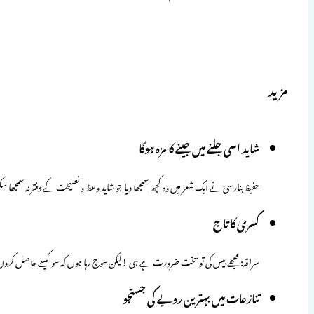
مزید
شاید اسی جلنے میں جینے کا مزہ ہوگا
حفیظ بنارسیؔ نے ایک شعر میں وہ کچھ سمجھا دیا جو شاید وعظ و نصیحت کے دفتر نہ سمجھا
کسریٰ کا تاج
سراقہ: مجھے بیس کی توسخت ضرورت ہے ہی !لیکن سوچ رہا ہوں کہ سو کیسے حاصل کروں؟
تنازعات میں بہترین رویے کی جستجو