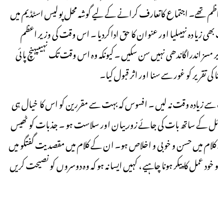
جتماع جماعت کے ناظم تھے۔ اجتماع کاتعارف کرانے کے لیے گوشہ محل پولیس اسٹڈیم میں
بھی زیا دہ نہیںلیا اور عنوان کا حق اداکردیا ۔ اس وقت کی وزیر اعظم
 تقریر مسز اندراگاندھی نہیں سن سکیں ۔ کیونکہ وہ اس وقت تک نہیںپہنچ پائی
 تقریر کو غور سے سنا اور اثر قبول کیا۔
قت سے زیادہ وقت نہ لیں ۔ افسوس کہ بہت سے مقررین کو اس کا خیال ہی
عقلی دلائل کے ساتھ بات کی جائے زور بیان اور سلاست ہو ۔ جذبات کو ٹھیس
کے کلام میں حسن و خوبی و اخلاص ہو۔ ان کے کلام میں مقصدیت گفتگو میں
ود عمل کا پیکر ہونا چاہیے ، کہیں ایسا نہ ہو کہ وہ دوسروں کو نصیحت کریں