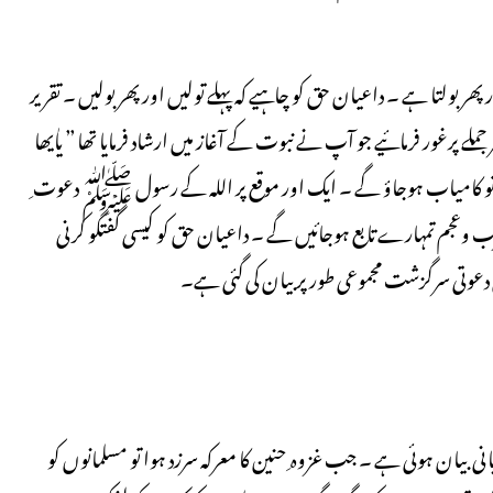
ھر بولتا ہے ۔ داعیان حق کو چاہیے کہ پہلے تولیں اور پھر بولیں ۔ تقریر
لے پرغور فرمائیے جو آپ نے نبوت کے آغاز میں ارشاد فرمایا تھا ” یاٰیھا
د نہیں تو کامیاب ہوجاؤ گے ۔ ایک اور موقع پر اللہ کے رسول ﷺ دعوت ِ
 عرب وعجم تمہارے تابع ہوجائیں گے ۔ داعیان حق کو کیسی گفتگو کرنی
 دعوتی سرگزشت مجموعی طورپر بیان کی گئی ہے۔
ان ہوئی ہے ۔ جب غزوہ ِ حنین کا معرکہ سرزد ہوا تو مسلمانوں کو