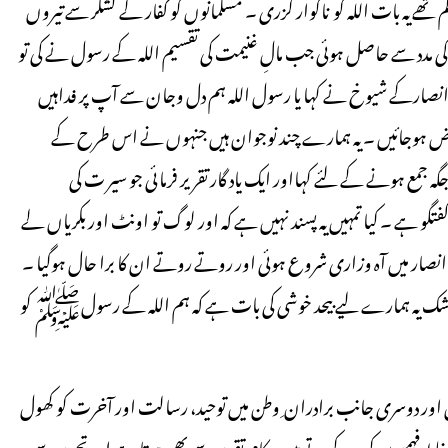
ر کم تھے یہ بات اللہ کو ناگوار گزری ۔ مسلمانوں کو کفار کے لشکر سے تیروں
 کی مدد سے حاصل ہوئی جب مالِ غنیمت کی تقسیم اللہ کے رسول نے کی تو
تو انصارکے شیوخ نے کہا یا رسول اللہ ہم دل وجان سے آپ پر فداہیں
ناراض ہوجائیں ۔ یہ ہمارے چند نوجوان ہیں جنہوں نے اس طرح کے
ع ہونے کے لئے کہااور ایک یاد گار تقریر فرمائی جو سیر ت کی
گفتگو ہے ۔ کیا تمہیں یہ پسند نہیں ہے کہ اور لوگ تو اونٹ اور بکریاں لے
صار میں آہ وزاری شروع ہوئی اور روتے روتے ان کا برا حال ہوگیا ۔
شک یہ ہمارے لیے بیحد خوشی کی بات ہے کہ ہم اللہ کے رسولﷺ کو
 اور دوسری جانب برادران ِ وطن میں توحید، رسالت اور آخرت کو کھول
ط فہمیوں کو دور کرتے ہیں یہ کام تقریر سے بھی ہوتا ہے اور تحریر سے