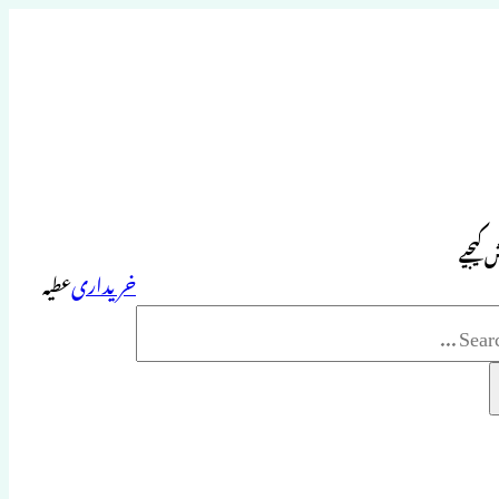
 کیجیے
خریداری
عطیہ
Sea