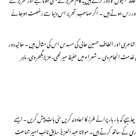
ت دور رس ہوتے ہیں ۔ اگر صاحب ِ تحریر اس دنیا سے رخصت ہوجائے
ی شاعری اور الطاف حسین حالی کی مسدس اس کی مثال ہیں ۔ حالیہ دور
ی خدمت انجام دی ۔ شعراء میں حفیظ میرٹھی، عزیزبگھروی، ماہر
ہیے کہ با ر بارپرانے طرز کا اعادہ نہ کریں نئی بات پیش کریں ۔ ایسے
اری کے ساتھ کرتے ہیں۔ مولانا عبد العزیزؒ سابق نائب امیر جماعت