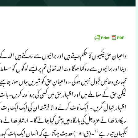
داعیان حق نیکیوں کا حکم دیتے ہیں اور برائیوں سے روکتے ہیں اللہ
دینا اور برائیوں سے روکنا ہوگا ورنہ اللہ تعالیٰ تم پر ایسے لوگوں کو م
تمہاری دعائیں قبول نہیں ہوگی ۔ داعیانِ حق کو شیریں بیاں ہونا چاہی
لیکن حق کے معاملے میں اور اظہار ِ حق میں کسی کی پرواہ نہ کریں۔با ت
اظہار ِ خیا ل کریں ۔ ایک نوٹ کرنے والا فرشتہ ان کی ایک ایک بات
ریکارڈ خدائے عزوجل کی بارگاہ میں پیش کیا جائے گا ۔ ارشادِ خدائے 
نگہبان تیار ہے ـ‘‘۔(ق: ۱۸) حدیث میںآتا ہے کہ 