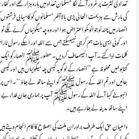
تعداد کی کثرت پر غرور آنے لگا مسلمان تعداد میں بارہ ہزار تھے اور کفا
کی بارش سے ہزیمت اٹھانی پڑی بالاآخر مسلمانوں کو کامیابی فرشتوں
انصار میں چند نوجوانوںکو اعتراض ہوا اور وہ چہ میگوئیاں کرنے لگے 
اور کوئی ایسی بات ہم کرہی نہیںسکتے جس سے اللہ اور اسکے رسول 
کلمات ادا کئے ۔ آپ انہیںمعاف کردیں۔ حضور ﷺ انصارکو ایک جگہ جم
کتابوںمیں محفوظ ہے ’’انصار کے لوگو یہ کیسی چہ میگوئیاں ہیں اور کیسی 
جائیں اور تم اللہ کے رسول ﷺ کو اپنے ساتھ لے جاؤ ‘‘۔ اس پر ان
انہوںنے کہا آئے اللہ کے رسول ﷺ آپ پر ہماری جان فدا، بے 
اپنے ساتھ مدینہ لے جارہے ہیں۔
داعیان ِ حق ایک طرف برادران ملت کی اصلاح کا کام انجام دیتے ہیں
کھول کربیان کرتے ہیں۔ مسلمانوںاور اسلام کے تعلق سے پھیلائی گئی غل