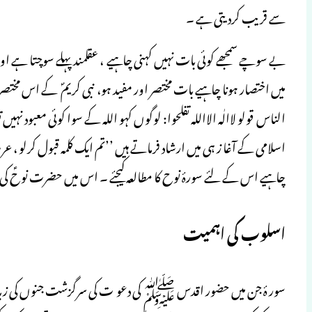
سے قریب کردیتی ہے ۔
بے سوچے سمجھے کوئی بات نہیں کہنی چاہیے ، عقلمند پہلے سوچتا ہے اور پ
میں اختصار ہونا چاہیے بات مختصر اور مفید ہو، نبی کریمؐ کے اس مختصر جم
الناس قولو لاالٰہ الااللہ تفلحوا: لوگوں کہو اللہ کے سوا کوئی معبو
اسلامی کے آغا ز ہی میں ارشاد فرماتے ہیں ـ’’تم ایک کلمہ قبول کرلو ،
چاہیے اس کے لئے سورۂ نوح کا مطالعہ کیجئے ۔ اس میں حضرت نوحؑ کی
اسلوب کی اہمیت
سور ۂ جن میں حضور اقدس ﷺ کی دعو ت کی سرگزشت جنوں کی زبانی بی