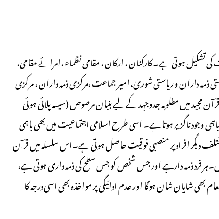
کی تشکیل ہوتی ہے۔ کارکنان ، ارکان ، مقامی نظماء ،امرائے مقامی،
استی ذمہ داران و ریاستی شوریٰ، امیر جماعت ،مرکزی ذمہ داران ، مرکزی
ٓن مجید میں مطلوبہ جدوجہد کے لیے بنیان مرصوص (سیسہ پلائی ہوئی
ہمی وجود ناگزیر ہوتا ہے۔ اسی طرح اسلامی اجتماعیت میں بھی باہمی
ختلف دیگر افراد پر منصبی فوقیت حاصل ہوتی ہے۔اس سلسلہ میں قرآن
 ہیں۔ہر فرد ذمہ دارہے اور جس شخص کو جس سطح کی ذمہ داری ہوتی ہے،
عام بھی شایان شان ہوگا اور عدم ادائیگی پر مواخذہ بھی اسی درجہ کا