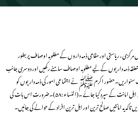
مرکزی ، ریاستی اور مقامی ذمہ داروں کے مطلوبہ اوصاف پر بطور
متعلقہ ذمہ داریوں کے لیے مطلوبہ اوصاف سامنے رکھیں اور دوسری جانب
یت سنواریں۔حضور اکرم ﷺ نے اجتماعی امور کی ذمہ داریوں کو
امانت قرار دیا ہے۔ اس سلسلہ میں قرآن نے یہ رہنمائی کی کہ امانتوں کو اہل امانت کے سپرد کیا جائے ۔(النساء :۵۸)۔ضرورت اس بات کی
تاکہ یہ امانتیں صالح ترین اور اہل ترین افراد کے حوالے کی جائیں۔