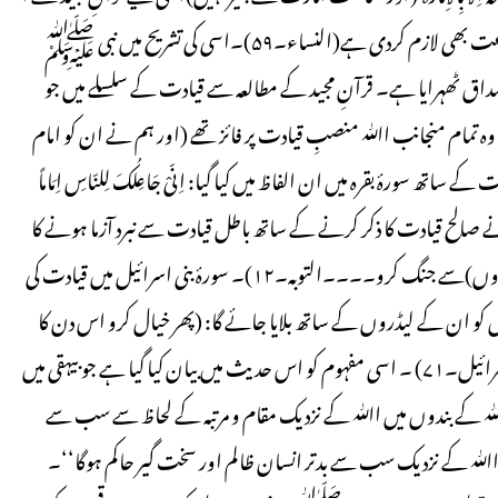
ﷲ اور اس کے رسول ﷺ کی اطاعت کے ساتھ اولوالامر کی اطاعت بھی لازم کردی ہے(النساء۔۵۹)۔اسی کی تشریح میں نبی ﷺ
امصداق ٹھہرایا ہے۔ قرآنِ مجید کے مطالعہ سے قیادت کے سلسلے میں جو
ئے، وہ تمام منجانب اﷲ منصبِ قیادت پر فائز تھے (اور ہم نے ان کو امام
خصوصیت کے ساتھ سورۂ بقرہ میں ان الفاظ میں کیا گیا: اِنّیْ جَاعِلُکَ لِلنّاسِ اِمَاماً
 پیشوا بناؤں گا۔البقرہ۔۲۴)۔ قرآنِ مجید نے صالح قیادت کا ذکر کرنے کے ساتھ باطل قیادت سے نبرد آزما ہونے کا
حکم بھی دیا جو حق کے مقابل کھڑی ہو: (اور کفر کے علمبرداروں (لیڈروں)سے جنگ کرو۔۔۔۔التوبہ۔۱۲)۔ سورۂ بنی اسرائیل میں قیادت کی
 کو ان کے لیڈروں کے ساتھ بلایا جائے گا: (پھر خیال کرو اس دن کا
جب کہ ہم ہر انسانی گروہ کو اس کے پیشوا کے ساتھ بلائیں گے۔بنی اسرائیل۔۷۱) ۔ اسی مفہوم کو اس حدیث میں بیان کیا گیا ہے جو بیہقی میں
 کے بندوں میں اﷲ کے نزدیک مقام و مرتبہ کے لحاظ سے سب سے
ں اﷲ کے نزدیک سب سے بدتر انسان ظالم اور سخت گیر حاکم ہوگا‘‘۔