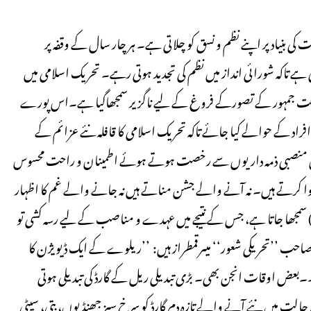
 بنیاد پر اپنے نظم و نسق کو چلاتی ہے۔ ہر چار سال کے وقفہ پر
 ہے تاکہ شورائی انداز میں نظم کی تجدید ہوتی رہے۔ تحریک اسلامی میں
ور خلافت جمہور کے تصورکے فروغ کے لیے ناگزیر سمجھاگیا ہے۔اس پورے
افراد کے حوالے کیا جائے تاکہ تحریک اسلامی کا قافلہ نئے عزائم کے
یہاں منصبی ذمہ داریوں سے رخصت ہوتے ہوئے اطمینان و راحت محسوس
وا کرتے ہیں۔ نہ آنے والے جشن مناتے ہیں نہ جانے والے غم کا اظہار
جھا جاتا ہے، جس کے نتیجے میں عہدے و مناصب کے لیے رسہ کشی تو
 صاحب ’’تحریکی شعور‘‘ میںرقمطراز ہیں: ’’ریلوے کے ایک ڈیویژن کا
۔۔بعض اوقات انجن بھی۔ بڑی تبدیلی ریل کے گارڈ کی تبدیلی ہوتی
 حالت میں نئے آنے والے تازہ دم گارڈ کو سرخ سبز جھنڈیوں، بتی، سیٹی