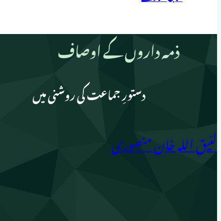
ذمہ داروں کے اوصاف
دستورِ جماعت کی روشنی میں
لئیق اللہ خان منصوری