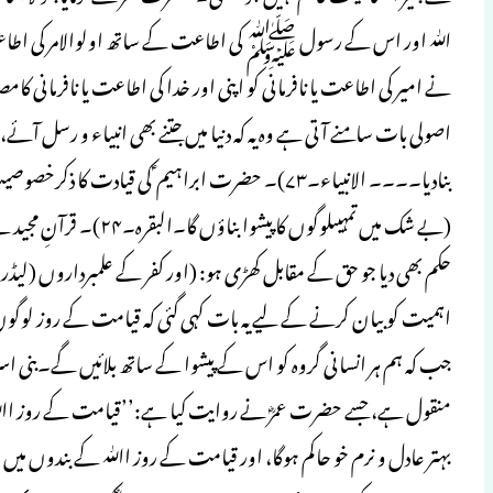
نے امیر کی اطاعت یا نافرمانی کو اپنی اور خدا کی اطاعت یا نافرمانی ک
اصولی بات سامنے آتی ہے وہ یہ کہ دنیا میں جتنے بھی انبیاء و رسل آ
بنادیا۔۔۔۔ الانبیاء۔۷۳)۔ حضرت ابراہیم ؑ کی قیادت کا ذکر
(بے شک میں تمہیںلوگوں کا
اہمیت کو بیان کرنے کے لیے یہ بات کہی گئی کہ قیامت کے روز لوگوں
منقول ہے، جسے حضرت عمرؓ نے روایت کیا ہے:’’قیامت کے روز اﷲ
بہتر عادل و نرم خو حاکم ہوگا، اور قیامت کے روز اﷲ کے بندوں می