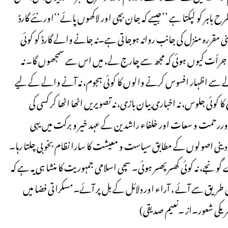
 باہر کو لپکتا ہے ’’جیسے کہ جان بچی اور لاکھوں پائے‘‘اور نئے گارڈ
پنی مقررہ منزل کی جانب روانہ ہوجاتی ہے۔نہ جانے والے گارڈ کو کوئی
و جرأت کیوں ہوئی کہ مجھ سے چارج لے، میں اس سے سمجھوں گا۔ نہ
انے والے سے اظہار افسوس کرنے والوں کا کوئی ہجوم، نہ آنے والے کے لیے
وئی جلوس، نہ اخباری بیان بازی، نہ تصویریں اٹھا اٹھا کر کسی کی
ررحمت و سعات اور خلفاء راشدین کے عہد خیر و برکت میں یہی
نی اصولوں کے مطابق سیاست و معیشت کا سارا نظام بخوبی چلتا رہا۔
 گونجے، نہ کوئی کھسر پھسر ہوئی۔ سچی اسلامی جمہوریت کا منشا ہی یہ ہے کہ
پُر امن طریق سے آئے ، آراء اور دلائل کے بل پر آئے۔مسکراتی فضا میں
حریکی شعور۔از ۔نعیم صدیقی)