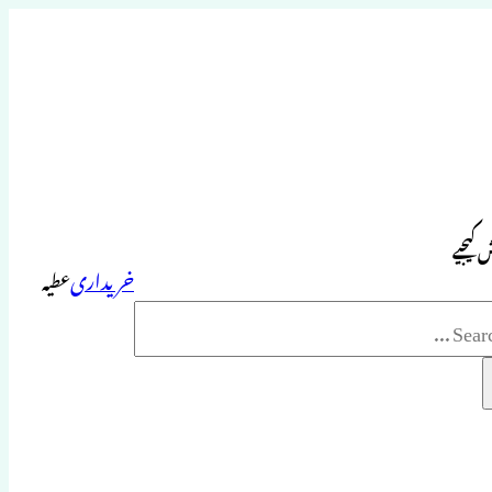
 کیجیے
خریداری
عطیہ
Sea