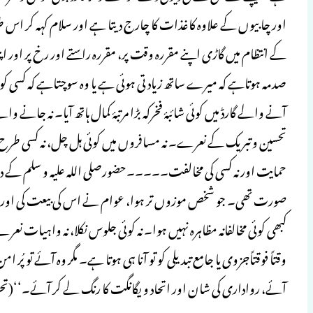
اور چابیوں کے علاوہ کاغذات کا چارج دیتا ہے اور سلام کہہ کر اس طرح
کے انتظام میں گاڑی اپنے مقررہ وقت پر، مقررہ راستے اور رخ پر اور ا
صدمہ ہوتاہے کہ میرے ساتھ زیادتی ہوئی ہے یا وہ سوچتاہے کہ کسی ک
آنے والے گارڈ میں کوئی شائبۂ فخرکہ بڑا مرتبۂ کمال ہاتھ آیا۔ نہ ج
تحسین و تبریک کے نعرے۔ نہ مسافروں میں کوئی ہل چل، نہ کسی طرح کا ک
حمایت اور نہ کسی کی مخالفت۔۔۔۔۔حضورصلی اللہ علیہ و سلم کے دو
صورت تھی۔ جو شخص موزوں تر ہوا، عوام نے اس کی بیعت کی اور دی
کبھی کوئی مخالفانہ مظاہرہ نہیں ہوا۔ نہ کوئی جلوس نکلا، نہ واہیات نعرے
وقتاً فوقتاًجزوی یا جامع تبدیلی کو تو آنا ہی ہوتا ہے۔ مگر وہ آئے تو 
آئے، رواداری کی شان اور اتحاد و یگانگت کا رنگ لے کر آئے۔‘‘(ت