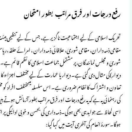
رفع درجات اور فرق مراتب بطور امتحان
تحریک اسلامی کے لیے اجتماعیت ناگزیر ہے، جس کے لیے تنظیمی ہیئت 
مقامی ذمہ داران، مقامی شوریٰ، علاقائی ذمہ داران ، امرائے حلقہ ،ری
شوریٰ و مجلس نمائندگان،پر مشتمل جماعت اسلامی کا نظم قائم ہے۔قرا
دیوار)کی مثال دی گئی ہے۔ دیوار یا عمارت کے لیے مختلف اجزاء کا با
تعاون و اشتراک کا نظام ضروری ہے۔ اس سلسلہ میںمختلف افراد کو م
کی رہنمائی یہ ہے کہ یہ رفع درجات اور فرق مراتب بطور آزمائش ہوتے
اسی لحاظ سے جوابدہی بھی ہوگی۔ذمہ داری کی بحسن و خوبی ادائیگی پر ان
ہوگا۔سورۂ انعام کی آخری آیت میں کہا گیا: