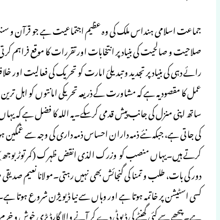
جماعت اسلامی ہنداس ملک کی وہ عظیم اجتماعیت ہے جو قرآن و سنت کی
صلاحیت و صالحیت کی بنیاد پر انتخابات اور تقررات کا موقع فراہم کرتی
رائے دہی کی بنیاد پر تجدید و تبدیلیٔ امارت کو تحریک کی فعالیت ا
عمل کا مقصود یہ ہے کہ مشاورت کے ذریعہ تحریکی امانتوں کو اہل ترین 
ساتھ اپنی منزل کی جانب پیش قدمی کرسکے۔یہ اللہ کا فضل ہے کہ 
کی جاتی ہے، جبکہ نئے ذمہ داران احساس ذمہ داری کی وجہ سے غمگین ہ
کرتے ہیں۔یہاں منصب کو وزرک الذی انقض ظہرک (کمر توڑ بوجھ) سم
دور کی بات، طلب و تمنا کی گنجائش بھی نہیں رہتی۔مولانا نعیم صدیقی
کسی اسٹیشن پر خاتمہ ہوتا ہے اور وہاں سے نیا ڈیویژن شروع ہوتا ہے
ہے۔ پیچھے سے کئی گھنٹے کی ڈیوٹی دے کر آنے والا گارڈ بڑی خوش و خرم