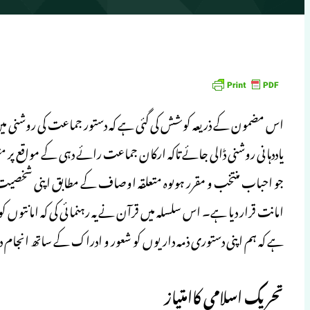
اس مضمون کے ذریعہ کوشش کی گئی ہے کہ دستور جماعت کی روشنی میں 
یاددہانی روشنی ڈالی جائے تاکہ ارکان جماعت رائے دہی کے مواقع پر 
جو احباب منتخب و مقرر ہوںوہ متعلقہ اوصاف کے مطابق اپنی شخص
ہے کہ ہم اپنی دستوری ذمہ داریوں کو شعور و ادراک کے ساتھ انجام دیں 
تحریک اسلامی کاامتیاز