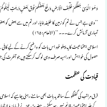
وَھُوَ الَّذِیْ جَعَلَکُمْ خَلٰٓئِفَ الْاَرْضِ وَرَفَعَ بَعْضَکُمْ فَوْقَ بَعْضٍ دَرَجٰتٍ لِّیَبْلُ
’’وہی ہے جس نے تم کو زمین کا خلیفہ بنایا، اور تم میں سے بعض کو بعض 
تمہاری آزمائش کرے۔۔۔ ‘‘ (الانعام: ۱۶۵)
اسلامی اجتماعیت کا یہ پہلو خود اس بات کو واضح کرنے کے لیے کاف
حصول کی خواہش اورامیدصرف وہی لوگ کرسکتے ہیں جو آخرت کی ج
قیادت کی عظمت
فرق مراتب کی گفتگو کے ساتھ یہ بات بھی سامنے رہنی چاہیے کہ اسلا
کے بغیر اجتماعیت قائم نہیں ہو سکتی۔ حضرت عمرؓ نے فرمایا: وَ لا جَماعَۃَ