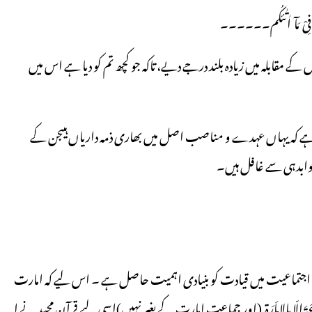
وَکُمْ فِیْ مَآ اٰتٰئکُم۔۔۔۔۔۔
کے مقابلہ میں زیادہ بلند درجے دیے، تاکہ جو کچھ تم کو دیا ہے اس میں
ی ہے کہ یہاں عہدے و مناصب اصل میں بھاری ذمہ داریاں ہیںجن کے
وابدہی سے غافل ہیں۔
می اجتماعیت میں قیادت کو بنیادی اہمیت حاصل ہے ۔ اس لیے کہ امارت
 اِلّا بِالاِماَرَۃ (اور جماعت امارت کے بغیر نہیں)اسی لیے قرآنِ مجید نے ا