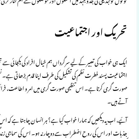
تحریک اور اجتماعیت
ایک ہی خواب کی تعبیر کے لیے سرگرداں ہم خیال افراد کی یکجائی سے ت
اجتماعیت پسند فطرت نظم کی تشکیل کی طرف اپنا قدم بڑھاتی ہے۔ نظم 
صورت گری کرتا ہے۔ اس تنظیمی صورت گری میں امر و اطاعت، فرائ
آتے ہیں۔
آئیے، اب یہ دیکھیں کہ ہمارا خواب کیا ہے؟ ہر انسان چاہتا ہے کہ
جذبات اور اس کی روح اضطراب سے دوچار نہ ہو۔ اس کی سماجی زند