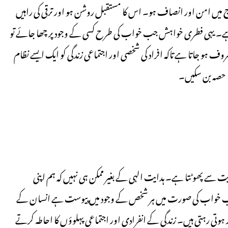
اج میں امن اور انصاف ہو۔ اس کا مستقبل روشن ہو اور ترقی کی راہیں
 ہے۔ یہی فطری خواہش جب خواب کی طرح کسی کے وجود پر چھا جائے تو
ہو جاتا ہے تاکہ افراد کی شخصی اور اجتماعی زندگی کو ایک ایسے نظام
ا حصہ بن سکیں۔
یت سے پھوٹتا ہے۔ ہدایت الہی کے بغیر ممکن ہی نہیں کہ ہم اپنی
طلب خواب کی صورت میں ہر شخص کے وجود میں پیوست ہے انسان کے
ہوتی رہتی ہیں۔ زندگی کے انفرادی اور اجتماعی پہلوؤں کا احاطہ کرتے