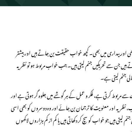
ی اور بیداری میں بھی۔ کچھ خواب حقیقت بن جاتے ہیں اور بیشتر
تے ہیں جن سے تحریکیں جنم لیتی ہیں۔ جب خواب مربوط ہو تو نظریہ
الی جنم لیتی ہے۔
سے مربوط کرتی ہے، فکر و عمل کے ہر گوشے میں جلوہ گر ہوتی ہے اور
، نظریہ اور معنویت کا ترجمان بن جائے اور وہ دوسروں کو بھی اسی
م لیتی ہیں جو خواب کو سچ کر دکھاتی ہیں یا کم از کم ہزاروں لاکھوں
ہیں۔