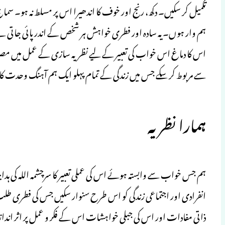
تکمیل کر سکیں۔ دکھ، رنج اور خوف کا اندھیرا اس پر مسلط نہ ہو۔ سم
ہم وار ہوں۔ یہ سادہ اور فطری خواہش ہر شخص کے اندر پائی جاتی
اس کا دماغ اس خواب کی تعبیر کے لیے نظریہ سازی کے عمل میں مصروف 
سے مربوط کر سکے جس میں زندگی کے تمام پہلو ایک ہم آہنگ وحدت ک
ہمارا نظریہ
ہم جس خواب سے وابستہ ہوئے اس کی عملی تعبیر کا سرچشمہ اللہ کی ہدا
انفرادی اور اجتماعی زندگی کو اس طرح سنوار سکیں جس کی فطری 
ذاتی مفادات اور اس کی جبلی خواہشات اس کے فکر و عمل پر اثر انداز 