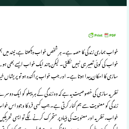
خواب ہماری زندگی کا حصہ ہے۔ ہر شخص خواب دیکھتا ہے، نیند میں بھ
خواب کی کوئی تعبیر ہی نہیں نکلتی۔ لیکن چند ایک خواب ایسے بھی ہو
سازی کا امکان پیدا ہوتا ہے۔ اور جب خواب پراگندہ ہو تو پریشاں خی
نظریہ سازی کی خصوصیت یہ ہے کہ وہ زندگی کے ہر پہلو کو ایک دوسرے 
زندگی کو معنویت سے ہم کنار کرتی ہے۔ جب کسی فرد کا وجود اس خواب
خواب، نظریہ اور معنویت کی بنیاد پر متحرک کرنے لگے تو ایسی تحریکیں جن
لوگوں کو تبدیلی کی جدو جہد میں امنگوں اور حوصلوں سے ہم کنار کرتی 