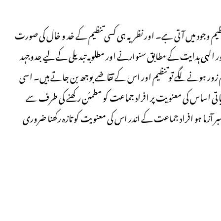
ظیم وجود میں آتی ہے۔ اور نظریہ ہی کسی تنظیم کے خد و خال کی صورت
 اور الہی ہدایت کے مطابق سنوارنے اور مطلوبہ تبدیلی کے لیے جدوجہد
 کم زور ہونے لگے تو تنظیم اور اس کے تقاضے بوجھ بن جاتے ہیں۔ اسی
ظریاتی اساس کی معنویت پر افراد جماعت کو مطمئن رکھنے کی طرف سے
بر آزما ہو افراد جماعت کے اندر اس کی معنویت کو تازہ رکھنا ضروری