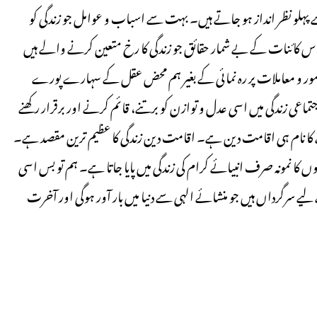
لو نظر انداز ہو جاتے ہیں۔ بہت سے اسباب و عوامل جو زندگی کو
س کائنات کے بے شمار حقائق جو زندگی کا رخ متعین کرنے والے ہیں
ور و معاملات پر رہ نمائی کے بغیر ہم محض عقل کے سہارے پورے
تماعی زندگی میں اسی عدل و توازن کو برتنے، قائم کرنے اور برقرار رکھنے
ے کا نام ہی اقامت دین ہے۔ اقامت دین زندگی کا عظیم ترین مقصد ہے۔
نمونہ صرف انبیائے کرام کی زندگی میں پایا جاتا ہے۔ ہم تو بس اسی
لیے سرگرداں ہیں جو منشائے الہی سے دنیا میں بار آور ہوگی اور آخرت