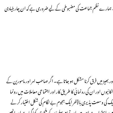
ہمارے نظم جماعت کی مضبوطی کے لیے ضروری ہے کہ ان چار بنیادی
اور بھیڑ میں فرق کرنا مشکل ہو جاتا ہے۔ اگر صاحب امر اور مامورین کے
ائیوں اور ان کی رہ نمائی کا طریق کار اور اجتماعی معاملات میں رونما
حریک کی وسعت پذیری بالآخر ایک ہجوم بے لگام کی شکل اختیار کر لے
 استوار ہے اس میں ان تمام پہلوؤں کو ملحوظ رکھا گیا ہے اور انھیں