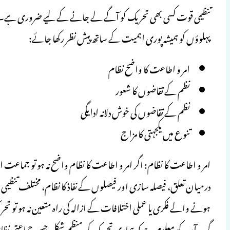
تنظیمی قوت کسی بھی تحریک کو آگے لے جانے کے لیے ضروری ہے۔ 
پہلوؤں کو ہمیشہ پوری اہمیت کے ساتھ پیش نظر رکھا جائے:
امر و اطاعت کا واضح نظام
نظم کے تقاضوں کا شعور
نظم کے تقاضوں کی خوش دلانہ ادایگی
تنوع میں یکجہتی کا مزاج
امر و اطاعت کا نظام: اگر امر و اطاعت کا نظام واضح نہ ہو تو جماعت 
درمیان تعلق، فیصلہ سازی اور فیصلوں کے نفاذ کا نظام، مختلف تنظیمی اک
ہونے والے فکری یا عملی اختلافات کے ازالہ کی راہ متعین نہ ہو تو ت
گی۔ آپ کو معلوم ہے کہ ہماری تحریک کی منظم شکل جس جماعتی نظام پر