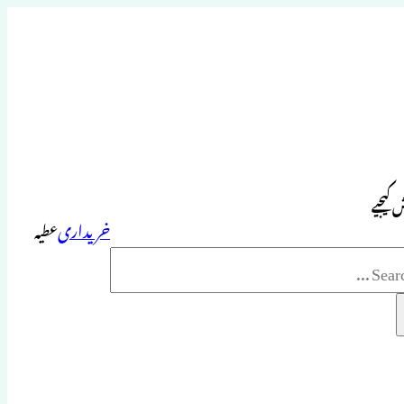
 کیجیے
خریداری
عطیہ
Sea