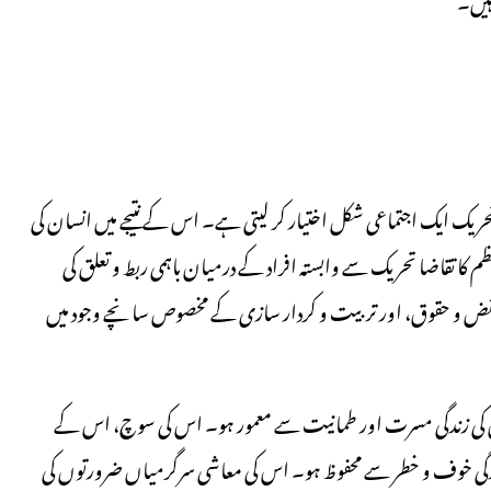
حریک ایک اجتماعی شکل اختیار کر لیتی ہے۔ اس کے نتیجے میں انسان کی
کا تقاضا تحریک سے وابستہ افراد کے درمیان باہمی ربط و تعلق کی
ض و حقوق، اور تربیت و کردار سازی کے مخصوص سانچے وجود میں
 اس کی زندگی مسرت اور طمانیت سے معمور ہو۔ اس کی سوچ، اس کے
گی خوف و خطر سے محفوظ ہو۔ اس کی معاشی سرگرمیاں ضرورتوں کی