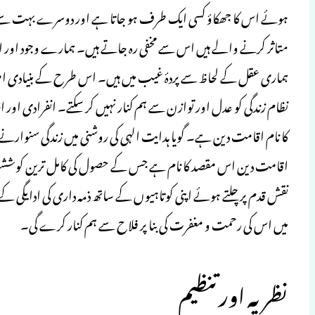
ہوئے اس کا جھکاؤ کسی ایک طرف ہو جاتا ہے اور دوسرے بہت سے پہ
متاثر کرنے والے ہیں اس سے مخفی رہ جاتے ہیں۔ ہمارے وجود اور ا
ہماری عقل کے لحاظ سے پردۂ غیب میں ہیں۔ اس طرح کے بنیادی ام
نظام زندگی کو عدل اور توازن سے ہم کنار نہیں کر سکتے۔ انفرادی اور اج
کا نام اقامت دین ہے۔ گویا ہدایت الہی کی روشنی میں زندگی سنوارن
اقامت دین اس مقصد کا نام ہے جس کے حصول کی کامل ترین کوششوں کا 
نقش قدم پر چلتے ہوئے اپنی کوتاہیوں کے ساتھ ذمہ داری کی ادایگی کے 
میں اس کی رحمت و مغفرت کی بنا پر فلاح سے ہم کنار کرے گی۔
نظریہ اور تنظیم