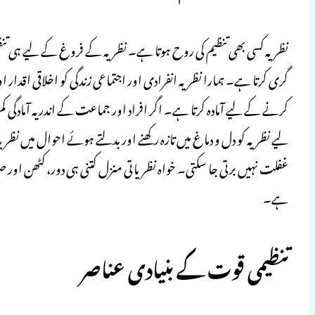
نظریہ کسی بھی تنظیم کی روح ہوتا ہے۔ نظریہ کے فروغ کے لیے ہی تن
گری کرتا ہے۔ ہمارا نظریہ انفرادی اور اجتماعی زندگی کو اخلاقی اقدار
کرنے کے لیے آمادہ کرتا ہے۔ اگر افراد اور جماعت کے اندر یہ آمادگی
لیے نظریہ کو دل و دماغ میں تازہ رکھنے اور بدلتے ہوئے احوال میں ن
غفلت نہیں برتی جا سکتی۔ خواہ نظریاتی منزل کتنی ہی دور، کٹھن اور ص
ہے۔
تنظیمی قوت کے بنیادی عناصر