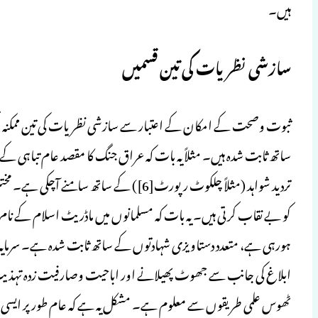
ہیں۔
سازشی نظریات کی تین قسمیں
ثبوت وصحت کے امکان کے اعتبار سے سازشی نظریات کی تین ممکنہ قس
ساتھ ثابت شدہ ہیں۔ مثلاً یہ بات کہ عراق جنگ کا مقصد عام تباہی کے ہ
تردید شواہد (مثلاً چلکوٹ رپورٹ[6]) کے سات
کو بے نقاب کرتی ہیں۔ یہ بات کہ مسلمانوں میں ماڈریٹ اسلام کے نام
ہورہی ہے، متعدد دستاویزی شہادتوں کے ساتھ ثابت شدہ ہے۔ سرمایہ 
ابلاغ کی جانب سے جھوٹ پھیلانے اور اباحیت وصارفیت زدہ تہذیب 
ٹھوس علمی طریقوں سے معلوم ہے۔ مشکل یہ ہے کہ عام طور پر ایسی ناقا