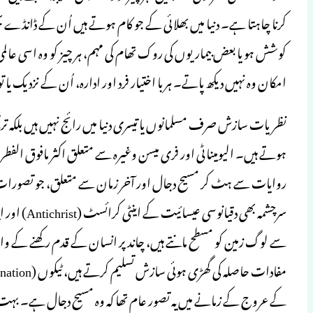
کرنا چاہتا ہے۔ دنیا میں بھلائی کے جو کام ہوتے ہیں اُن کے ڈانڈے 
کوشش ہو یا بعض بیماریوں کی روک تھام کی مہم، ہر چیز کو وہ اسی عالمی ساز
امکان وہ نہیں دیکھ پاتے۔ ہر با اختیار فرد اور ادارہ، اُن کے نزدیک یا تو
نظریات سازش صرف مسلمانوں یا تیسری دنیا میں رائج نہیں ہیں بلکہ ترقی
روایات سے ہٹ کر مسیح دجال اور آخر زمان سے متعلق، جو تصورات اور
سے لوگ زمین کو مسطح مانتے ہیں، چاند پر انسان کے قدم رکھنے کے واقع