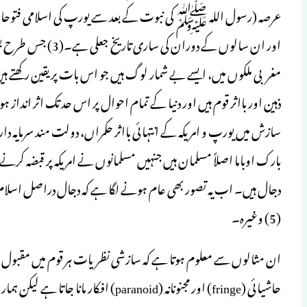
عرصہ (رسول اللہ ﷺ کی نبوت کے بعد سے یورپ کی اسلامی فتوحات ت
اور ان سالوں کے دور
ذہین اور بااثر قوم ہیں اور دنیا کے تمام احوال پر اس حد تک اثر ان
بارک اوباما اصلاً مسلمان ہیں جنہیں مسلمانوں نے امریکہ پر قبضہ کرنے 
دجال ہیں۔ اب یہ تصور بھی عام ہونے لگا ہے کہ دجال دراصل اسلام 
(5) وغیرہ۔
ان مثالوں سے معلوم ہوتا ہے کہ سازشی نظریات ہر قوم میں مقبول ہیں۔ 
حاشیائی (fringe) اور مجنونانہ (aranoid