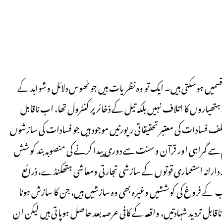
میں ہوسکتی ہیں۔ ایک تو وہ نظریات ہیں جو ٹھوس دلائل وشواہد کے
تھیاروں کا اتلاف نہیں بلکہ تیل کے ذخائر پر کنٹرول تھا، اب ناقابل
ھ سامنے آچکی ہے۔ مختلف فسادات کی معتبر تحقیقاتی رپورٹیں موجود ہیں جو فسادات کی سازشوں
 سے گمراہی اور قرآن و سنت سے دوری پیدا کرنے کی منصوبہ بند کوشش
دارانہ استعماری قوتوں کے سازشی تجارتی ومعاشی ہتھکنڈے، ذرائع
کے فروغ کی کوششیں وغیرہ بھی وہ سازشیں ہیں، جن کا سازش ہونا
بل تردید شہادتیں، واقعہ کے کافی عرصہ بعد حاصل ہوپاتی ہیں لیکن ان