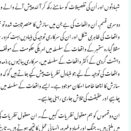
شہادتوں اور اُن کی تفصیلات کو سامنے رکھ کر آئندہ پیش آنے والے و
دوسری قسم، اُن واقعات کی ہے جن میں سازش کا عنصر ثابت شدہ تو ن
واقعات کی ظاہری شکل اور ان کی سرکاری توجیہ کی بنیادیں بہت کم
مثلا گیارہ ستمبر کے واقعات کے سلسلہ میں امریکی حکومت کے مو
دہشت گردی کے اکثر واقعات کے سلسلہ میں، سرکاری بیانیوں پر ذمہ 
واقعات کی توجیہ کے لیے جو متبادل نظریات پیش کیے جاتے ہیں گو کہ 
سازش کا اچھا خاصا امکان موجود ہے۔ ایسے واقعات کے سلسلہ میں سو
چاہیے اور حقیقت کی تلاش جاری رہنی چاہیے۔
ان دوقسموں کو ہم معقول نظریات کہیں گے۔ ان معقول نظریات کی 
میں ملتی ہیں۔ جنگ اور فساد وغیرہ، انسانی عمل کا نتیجہ ہوتے ہیں۔ تا