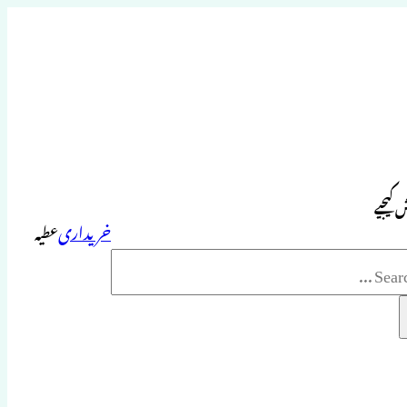
 کیجیے
خریداری
عطیہ
Sea