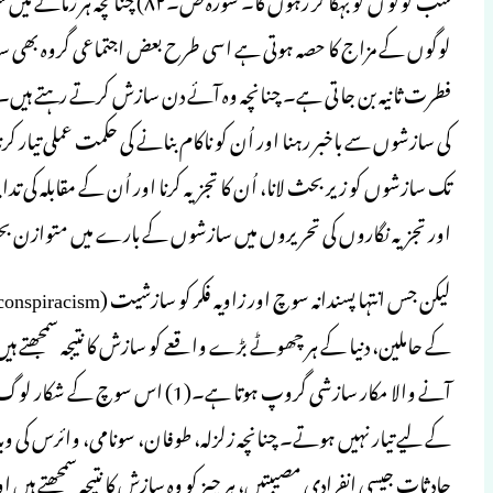
لوگوں کے مزاج کا حصہ ہوتی ہے اسی طرح بعض اجتماعی گروہ بھی سازش
فطرت ثانیہ بن جاتی ہے۔ چنانچہ وہ آئے دن سازش کرتے رہتے ہیں۔
کی سازشوں سے باخبر رہنا اور اُن کو ناکام بنانے کی حکمت عملی تیار
تک سازشوں کو زیر بحث لانا، اُن کا تجزیہ کرنا اور اُن کے مقابلہ کی 
اور تجزیہ نگاروں کی تحریروں میں سازشوں کے بارے میں متوازن 
کے حاملین، دنیا کے ہر چھوٹے بڑے واقعے کو سازش کا نتیجہ سمجھتے ہی
آنے والا مکار سازشی گروپ ہوتا ہے
کے لیے تیار نہیں ہوتے۔ چنانچہ زلزلہ، طوفان، سونامی، وائرس کی وبا،
حادثات جیسی انفرادی مصیبتیں، ہر چیز کو وہ سازش کا نتیجہ سمجھتے ہیں