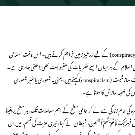
مشکل اور پرخطر حالات طرح طرح کے نظریاتِ سازش (conspiracy theories) کے لیے زرخیز زمین فراہم کرتے ہیں۔اس وقت اسلامی
، اہل اسلام کے درمیان ایسے نظریات کی مقبولیت بھی بڑھتی جارہی ہے۔
بلکہ بعض صورتوں میں وہ کیفیت بھی نظر آرہی ہے جسے ماہرین سماجیات سازشیت (conspiracism) کہتے ہیں، یعنی یہ شعوری یا غیر شعوری
وں کی خفیہ سازش کا ہوتا ہے۔
 کی عام زندگی سے لے کر عالمی سطح کے اہم معاملات تک، ہر سطح پر یقینا
َتِكَ لَأُغْوِيَنَّهُمْ أَجْمَعِينَ: شیطان نے کہا: تیری عزت کی قسم، میں اِن
 سورہ ص۔۸۲) چنانچہ ہر زمانے میں شیطان کے پیروکار سازش کرتے رہے ہیں۔ مکر وفریب اور سازش بعض