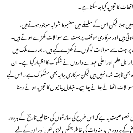
اقعات کا تجزیہ کیا جاسکتا ہے۔
ہیں ہوتا لیکن اس کے سلسلے میں مضبوط شواہد موجود ہوتےہیں،
زور ہوتی ہیں اور سرکاری موقف پر بہت سے سوالات کھڑے ہوتے ہیں۔
قف پر بہت سے سوالات لوگوں نے کھڑے کیے ہیں۔ ہمارے ملک میں
دار اہل علم اور اعلٰی عہدے داروں نے شکوک کا اظہار کیا ہے۔ ان
وہ بھی ثابت شدہ نہیں ہیں لیکن سرکاری بیانیہ بھی مشکوک ہے۔ اس لیے
الات اٹھائے جانے چاہیے۔ متبادل بیانیوں کا تجزیہ ہوتے رہنا
خصوصیت یہ ہے کہ اس طرح کی سازشوں کی مثالیں تاریخ کے ہر دور
ریخ کے ہر دور میں، مفادات کی خاطر جنگیں لڑی گئیں اور ان کے لیے