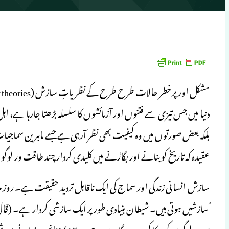
دنیا میں جس تیزی سے فتنوں اور آزمائشوں کا سلسلہ بڑھتا جارہا ہے
عقیدہ کہ تاریخ کو بنانے اور بگاڑنے میں کلیدی کردار چند طاقت ور لوگ
سازش انسانی زندگی اور سماج کی ایک ناقابل تردید حقیقت ہے۔ روز مرہ
ً سازشیں ہوتی ہیں۔ شیطان بنیادی طور پر ایک سازشی کردار ہے۔ (قَالَ فَبِعِزّ
سب لوگو ں کو بہکا کر رہوں گا۔