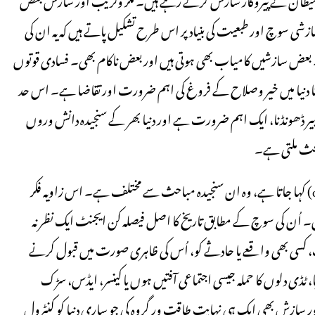
ی سوچ اور طبعیت کی بنیاد پر اس طرح تشکیل پاتے ہیں کہ یہ ان کی
 بعض سازشیں کامیاب بھی ہوتی ہیں اور بعض ناکام بھی۔ فسادی قوتوں
 کرنا دنیا میں خیر وصلاح کے فروغ کی اہم ضرورت اور تقاضا ہے۔ اس حد
تدابیر ڈھونڈنا، ایک اہم ضرورت ہے اور دنیا بھر کے سنجیدہ دانش وروں
بحث ملتی ہے۔
لیکن جس انتہا پسندانہ سوچ اور زاویہ فکر کو سازشیت (conspiracism) کہا جاتا ہے، وہ ان سنجیدہ مباحث سے مختلف ہے۔ اس زاویہ فکر
ں۔ اُن کی سوچ کے مطابق تاریخ کا اصل فیصلہ کن ایجنٹ ایک نظر نہ
۔(1) اس سوچ کے شکار لوگ، کسی بھی واقعے یا حادثے کو، اُس کی ظاہری صورت میں قبول کرنے
 ٹڈی دلوں کا حملہ جیسی اجتماعی آفتیں ہوں یا کینسر، ایڈس، سڑک
 اور سازش بھی ایک ہی نہایت طاقت ور گروہ کی جو ساری دنیا کو کنٹرول