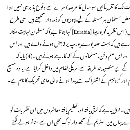
ک کا تقریباً تین سو سال کا عرصہ) سرے سے وقوع پذیر ہی نہیں ہوا
ان کی ساری تاریخ جعلی ہے۔(3) جس طرح بعض مسلمان ہر مسئلہ کے لیے یہودیوں کو ذمہ دار سمجھتے ہیں اسی طرح
مغربی ملکوں میں، ایسے بے شمار لوگ ہیں جو اس بات پر یقین رکھتے ہیں (اس نظریہ کو یوریبیا [Eurabia] کہا جاتا ہے) کہ مسلمان نہایت مکار،
داز ہورہے ہیں کہ بہت جلد پورے یورپ پر قابض ہونے والے ہیں اور اس
سازش میں یورپ و امریکہ کے انتہائی بااثر حکمراں، دولت مند سرمایہ دار اور اہل علم وفن، مسلمانوں کے آلہ کار بنے ہوئے ہیں۔(4) یا یہ کہ
کے لیے منصوبہ بند طریقہ سے امریکی نظام میں داخل کرایا ہے، یا وہ مسیح
اور کمیونزم کے اشتراک سے پیدا ہونے والی عالمی تحریک کا نام ہے۔
فرق یہ ہے کہ ترقی یافتہ اور تعلیم یافتہ معاشروں میں ان نظریات کو
p) افکار مانا جاتا ہے لیکن ہمارے یہاں مین اسٹریم کے سمجھ دار لوگ بھی ان سے متاثر ہونے لگتے