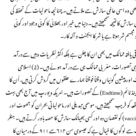
بھی وہ اسی عالمی سازش سے ملاتے ہیں۔ چنانچہ ماحولیات کے تحفظ کی
ش کا نتیجہ سمجھتے ہیں۔ دنیا میں خیر اور بھلائی کا کوئی وجود اور کوئی
 مجسم شر ہوتا ہے یا شر کا ایجنٹ و آلہ کار۔
 یافتہ ممالک میں بھی ان کا چلن ہے بلکہ اکثر نظریات وہیں سے درآمد
ہوتے ہیں۔ الیومیناٹی اور فری میسن وغیرہ سے متعلق اکثر مافوق الفطری تصورات، مغربی ممالک ہی سے در آمد ہوئے ہیں۔ (2) اسلامی
 پیشین گوئیاں وقتاً فوقتاً ہمارے حلقوں میں گردش کرتی ہیں، اُن کا
سرچشمہ بھی دقیانوسی عیسائیت کے اینٹی کرائسٹ (Antichrist) اور اینڈ ٹائم (Endtime) کے تصورات ہیں۔ امریکہ ویورپ میں آج بھی بہت
ہ کو فریب سمجھتے ہیں، موسمی تبدیلی اور ماحولیاتی بحران کو جھوٹ اور
مفادات حاصلہ کی گھڑی ہوئی سازش تسلیم کرتے ہیں، ٹیکوں (vaccination) کو نقصان دہ اور کسی بھیانک سازش کا حصہ باور کرتے ہیں۔ ہٹلر
کے عروج کے زمانے میں یہ تصور عام تھا کہ وہ مسیح دجال ہے۔ بہت سے لوگوں کا خیال ہے کہ عیسوی سن ۶۱۴سے ۹۱۱ کے درمیان کا