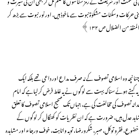
ائ کی حکمت اور شریعت کے رمز شناسوں کا علم مل کر بھی ان کی سیرت و
باطنی حرکات وسکنات مشکوٰۃ نبوت سے ماخوذ ہیں، اور نور نبوت سے بڑھ کر
قذ من الضلال ص ۱۳۲﴾
انچہ وہ اسلامی تصوف کے نہ صرف مداع اور داعی تھے بلکہ ایک
ہتے ہوئے سناکہ بہت سے لوگوں نے یہ غلط فرض کرلیاہے کہ امام
انہ تصوف کی مخالفت کی ہے، جہاں تک صحیح اسلامی تصوف کا تعلق
 شاہد عدل ہیں، ضرورت ہے کہ ان نظریات کو کھنگال کر لوگوں کے
وع، فقرو توکل، صبر، شکرورضا، توبہ وانابت، خوف ورجاء اور مشاہدہ