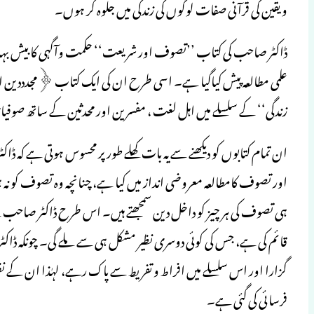
و یقین کی قرآنی صفات لوگوں کی زندگی میں جلوہ گر ہوں۔
ڈاکٹر صاحب کی کتاب ’’تصوف اور شریعت‘‘ حکمت وآگہی کا بیش بہا خزا
علمی مطالعہ پیش کیاگیا ہے۔ اسی طرح ان کی ایک کتاب ﴿مجدددی
زندگی‘‘ کے سلسلے میں اہل لغت ، مفسرین اور محدثین کے ساتھ صوفیا
ان تمام کتابوں کو دیکھنے سے یہ بات کھلے طورپر محسوس ہوتی ہے ک
اور تصوف کامطالعہ معروضی انداز میں کیا ہے، چنانچہ وہ تصوف کو نہ
ہی تصوف کی ہر چیز کو داخل دین سمجھتے ہیں۔ اس طرح ڈاکٹر صاحب 
قائم کی ہے، جس کی کوئی دوسری نظیر مشکل ہی سے ملے گی۔ چونکہ ڈا
گزارا اور اس سلسلے میں افراط و تفریط سے پاک رہے، لہٰذا ان ک
فرسائی کی گئی ہے۔