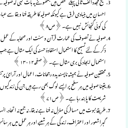
شیخ مجددالف ثانی پہلے شخص ہیں جنھوںنے یہ بات کہی کہ صوفیہ کے ط
احسان میں بنیادی فرق ہے کیونکہ صوفیہ کا طریقہ فنا و بقا سے
کی کوئی گنجائش نہیں ہے۔ ﴿ص۸﴾
صوفیہ نے تصوف کی عمارت قرآن و سنت اور صحابہ کے عمل پر ہی 
ذکر کے لئے تسبیح کا استعمال استفادۂ حسنہ کی ایک مثال ہے جب
استعمال ایجاد کی بری مثال ہے۔ ﴿صفحہ۱۲-۱۳﴾
محققین صوفیہ نے ہمیشہ ناپسندیدہ رجحانات، اعمال اور آرائ پر ت
یقینا صوفیہ میں ہر سطح پر ایسے لوگ بھی رہے ہیں جن کی زندگی
شریعت کا پابند رہا ہے۔ ﴿ص۷۱﴾
طریقۂ نبوت میں مسافر کی منزل نہ فنا ہے نہ بقا، نہ جمع نہ اتحاد، 
گہراشعور اور اعتراف، زندگی کے ہر شعبے اور ہر عمل میں ہر سانس