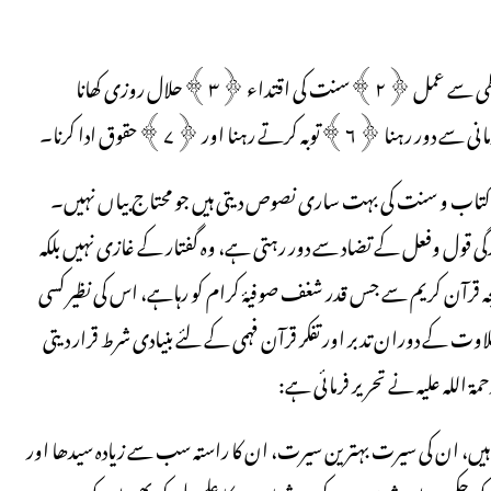
’’ہمارے طریقے کے اصول سات ہیں: ﴿۱﴾کتاب اللہ پر مضبوطی سے عمل ﴿۲﴾سنت کی اقتداء ﴿۳﴾حلال روزی کھانا
کتاب و سنت کی بہت ساری نصوص دیتی ہیں جو محتاج بیاں نہیں۔
قول وفعل کے تضاد سے دور رہتی ہے، وہ گفتار کے غازی نہیں بلکہ
انچہ قرآن کریم سے جس قدر شغف صوفیۂ کرام کو رہاہے، اس کی نظیر کسی
وت کے دوران تدبر اور تفکر قرآن فہمی کے لئے بنیادی شرط قرار دیتی
للہ علیہ نے تحریر فرمائی ہے:
ک ہیں، ان کی سیرت بہترین سیرت، ان کا راستہ سب سے زیادہ سیدھا اور