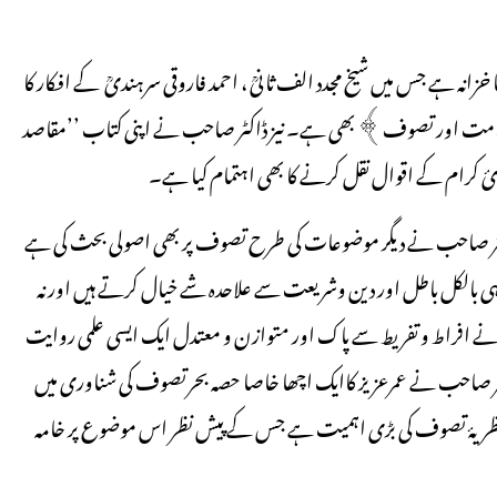
نہ ہے جس میں شیخ مجدد الف ثانیؒ ، احمد فاروقی سرہندیؒ کے افکار کا
ن امت اور تصوف﴾ بھی ہے۔ نیز ڈاکٹر صاحب نے اپنی کتاب ’’مقاصد
ئ کرام کے اقوال نقل کرنے کا بھی اہتمام کیا ہے۔
ہ ڈاکٹر صاحب نے دیگر موضوعات کی طرح تصوف پر بھی اصولی بحث کی ہے
 ہی بالکل باطل اور دین وشریعت سے علاحدہ شے خیال کرتے ہیں اور نہ
نے افراط و تفریط سے پاک اور متوازن و معتدل ایک ایسی علمی روایت
کٹر صاحب نے عمرعزیز کاایک اچھا خاصا حصہ بحرتصوف کی شناوری میں
ے نظریۂ تصوف کی بڑی اہمیت ہے جس کے پیش نظر اس موضوع پر خامہ