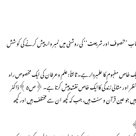
 کتاب ’’تصوف اور شریعت‘‘ کی روشنی میں نمبر وارپیش کرنے کی کوشش
 ایک خاص مفہوم کا علمبردار ہے۔ ثالثاً:علم وعرفان کی ایک مخصوص راہ
تجویز کرتا ہے اور رابعاً:زندگی کے بارے میں ایک مخصوص نقطۂ نظر اور مثالی زندگی کاایک خاص نقشہ پیش کرتا ہے۔ ﴿ص۵﴾ڈاکٹر
ں جو عین قرآن و سنت ہیں، جب کہ کچھ ان سے مختلف ہیں اور کچھ