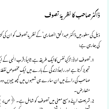
ڈاکٹر صاحب کا نظریۂ تصوف
ذیل کی سطورمیں ڈاکٹر عبدالحق انصاری ؒ کے نظریۂ تصوف کو ان کی
کی جارہی ہے:
تصوف اولاً: تزکیۂ نفس کاایک طریقہ ہے، ثانیاً:قرب الٰہی کے
صاحب کی رائے میں ان سارے ہی شعبوں میں کچھ چیزیں وہ ہی
متعارض۔
شریعت اپنے وسیع معنی میں تصوف کو شامل ہے۔ ﴿ص۷﴾