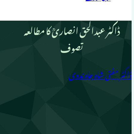
ڈاکٹر عبدالحق انصاریؒ کا مطالعہ
تصوف
ڈاکٹر مفتی شاہ جاہ ندوی