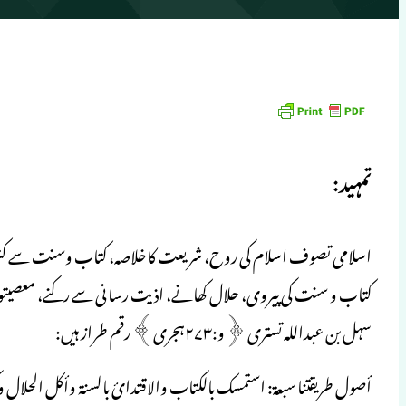
تمہید:
اسلامی تصوف اسلام کی روح، شریعت کاخلاصہ، کتاب وسنت سے کشید کرد
کتاب و سنت کی پیروی، حلال کھانے، اذیت رسانی سے رکنے، معصیتوں سے
سہل بن عبداللہ تستری ﴿و:۲۷۳ہجری﴾ رقم طراز ہیں:
أصول طریقتنا سبعۃ: استمسک بالکتاب والاقتدائ بالسنۃ وأکل الحلال و