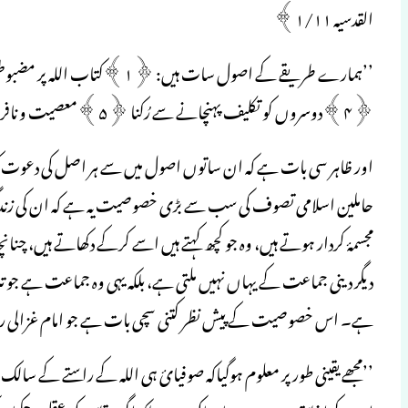
القدسیہ ۱/۱۱﴾
﴿۴﴾دوسروں کو تکلیف پہنچانے سے رُکنا ﴿۵﴾معصیت و نافرمانی سے دور رہنا ﴿۶﴾توبہ کرتے رہنا اور ﴿۷﴾حقوق ادا کرنا۔
اور ظاہر سی بات ہے کہ ان ساتوں اصول میں سے ہر اصل کی دعوت 
حاملین اسلامی تصوف کی سب سے بڑی خصوصیت یہ ہے کہ ان کی زندگی 
مجسمۂ کردار ہوتے ہیں، وہ جو کچھ کہتے ہیں اسے کرکے دکھاتے ہیں، چن
دیگر دینی جماعت کے یہاں نہیں ملتی ہے، بلکہ یہی وہ جماعت ہے جو تلا
ہے۔ اس خصوصیت کے پیش نظر کتنی سچی بات ہے جو امام غزالی رحمۃ ا
’’مجھے یقینی طورپر معلوم ہوگیاکہ صوفیائ ہی اللہ کے راستے کے سال