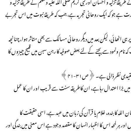
ریقۂ تزکیہ و احسان اور نبی کریم صلی اللہ علیہ وسلم کے طریقۂ تزکیہ و
 عبارت ہے جو کہ ایک روحانی تجربہ ہے، جب کہ طریقۂ نبوت میں اس تجربے
اٹھائی، لیکن بعد میں دیگر روحانی مسالک سے بھی متاثر ہوا، چنانچہ
 کہ نام ونمود سے بچنے کے لئے بعض صوفیہ کا رہن سہن میں قبیح چیزوں کا
نقیدی نظر ڈالی ہے۔ ﴿ص۳۱-۴۱﴾
وں میں بڑا اعتدال رہاہے، ان کاطریقہ سنت سے قریب اور ان کا عمل
انسان اللہ کا بندہ، غلام یا قرآن کی زبان میں عبد ہے، اسی حقیقت کا
 اور ہر لمحہ اس کا اظہار انسان کا مقصد وجود ہے اس معنی میں بندگی اور