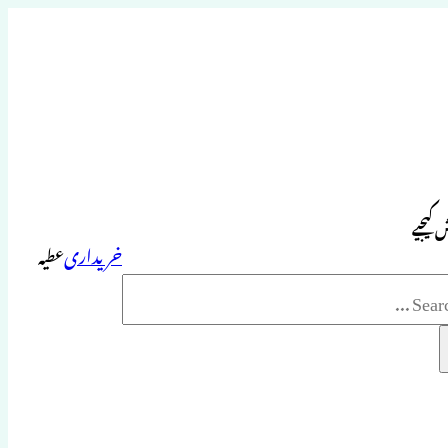
 کیجیے
خریداری
عطیہ
Sea