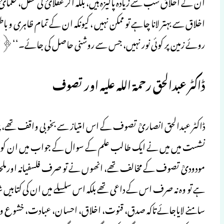
ان کے اخلاق سب سے زیادہ پاکیزہ ہیں، بلکہ اگر عقلائ کی عقل، حکم
اخلاق سے بہتر لانا چاہے تو ممکن نہیں ، کیونکہ ان کے تمام ظاہری و 
روئے زمین پر کوئی نور نہیں، جس سے روشنی حاصل کی جائے۔‘‘﴿المن
ڈاکٹر عبدالحق رحمۃ اللہ علیہ اور تصوف
ڈاکٹر عبدالحق انصاریؒ تصوف کے اس امتیاز سے بخوبی واقف تھے، چن
نشست میں میں نے ایک طالب علم کے سوال کے جواب میں ان کو یہ ک
مودودیؒ تصوف کے مخالف تھے، انھوں نے تو صرف فلسفیانہ اورملحد
ہے تو وہ نہ صرف اس کے داعی تھے بلکہ اس سلسلے میں ان کی کتابیں
سامنے لایاجائے تاکہ صدق، قنوت، اخلاق، احسان، عبادت، خشوع وخض