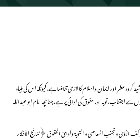
ہ عطر اور ایمان واسلام کا لازمی تقاضا ہے، کیونکہ اس کی بنیاد
 اجتناب، توبہ اور حقوق کی ادائی پر ہے، چنانچہ امام ابو عبداللہ
کف الأذی وتجنب المعاصی و التوبۃ وأدائ الحقوق ﴿نتائج الأفکار