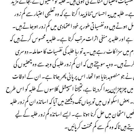
 طلبہ میں یہ احساس تناؤ پیدا کرتا ہے کہ وہ تعلیمی اعتبار سے کم زور
مل ہوتے ہیں وہ نفسیاتی طور پر خود اعتمادی میں کم زور ہوجاتے ہیں۔
ے اور طلبہ پر منفی اثرات مرتب کرتا ہے۔ طلبہ یہ محسوس کرتے ہیں کہ
میں سزا کاٹ رہے ہیں۔ یہ تو رہا طلبہ کی نفسیات کا معاملہ۔ دوسری
ے ہیں۔ وہ یہ سوچتے ہیں کہ ان کم زور طلبہ کی وجہ سے وہ چھٹیوں کی
و منصوبہ بنایا ہوا تھا، اس پر پانی پھر جاتا ہے۔ ان کے اوقات
ں چڑچڑاپن پیدا کردیتا ہے، نتیجتاً اسپیشل کلاسوں کے طلبہ کو اس طرح
بعض اسکولوں میں تو یہاں تک دیکھنے میں آیا کہ اساتذہ ان کم زور طلبہ
ں امتحان میں حل کرنا ہوتا ہے۔ ایسے اساتذہ کم زور طلبہ کے لیے