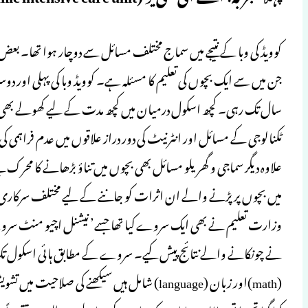
کوویڈ کی وبا کے نتیجے میں سماج مختلف مسائل سے دوچار ہوا تھا۔ ب
جن میں سے ایک بچوں کی تعلیم کا مسئلہ ہے۔ کوویڈ وبا کی پہلی اور د
سال تک رہی۔ کچھ اسکول درمیان میں کچھ مدت کے لیے کھولے بھی گئے
ٹکنالوجی کے مسائل اور انٹرنیٹ کی دور دراز علاقوں میں عدم فراہمی 
علاوہ دیگر سماجی و گھریلو مسائل بھی بچوں میں تناؤ بڑھانے کا محر
میں بچوں پر پڑنے والے ان اثرات کو جاننے کے لیے مختلف سرکا
نے چونکانے والے نتائج پیش کیے۔ سروے کے مطابق ہائی اسکول تک ک
(math)اور زبان (language) شامل ہیں سیکھنے 