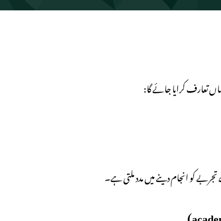
یہاں تعارف کرایا جائے گا:
جربے کو انجام دینے میں مدد ملتی ہے۔