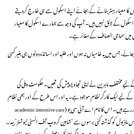
بچوں کا معیار بہتر بنانے کے بجائے اپنے اسکول سے ہی خارج کردیتے
رے اسکول کے لائق نہیں ہیں۔ آپ کی وجہ سے ہمارے اسکول کا معیار
لوں میں سماجی انصاف کے مغائر ہے۔
جائے، جس میں یہ خامیاں نہ ہوں اور طلبہ اور اساتذہ دونوں ہی بغیر کسی
 لیے مختلف ماہرین نے اپنی تجاویز پیش کی تھیں۔ حکومت دہلی کی
ے لیے ایک کارگر نظام موجود ہے۔ یہ اور اس طرح کے اور بھی نظام
اور نمونوں (modules)کا مطالعہ کرکے ہم ذیل میں ایک ماڈیول پیش کررہے ہیں۔ اس کا نام اے آئی سی یو (academic intensive care
ے اس ماڈیول کو گذشتہ کئی برسوں سے ‘شاہین گروپ آف انسٹی ٹیوشنز’ بیدر،
 نے بڑے دل چسپ اور حیرت انگیز نتائج حاصل کیے ہیں۔ اسی نظام