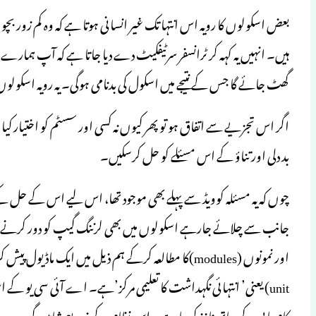
بعض اسکولوں کا رویہ اس انتہا تک غیر انسانی ہوتا ہے کہ وہ کم زور 
ہیں۔ انہیں یہ کہہ کر ٹرانسفر سرٹیفکیٹ دے دیا جاتا ہے کہ آپ ہما
گھٹ جائے گا جس کے نتیجے میں اسکول کی بدنامی ہوگی۔ یہ رویہ اسکو
اگر اس تجزیے سے اتفاق ہو تو پھر کیوں نہ کسی اور سسٹم کو اختیار کیا 
بد دلی اور تناؤ کے اس مسئلے کو حل کرسکیں۔
چوں کہ یہ مسئلہ کوویڈ سے پہلے بھی موجود تھا، اس لیے اس کے حل کے
جانب سے چلائے جارہے اسکولوں میں بھی لرننگ گیپ کو دور کرنے ک
unit) یعنی’ انتہائی نگہداشت کا تعلیمی مرکز’ہے۔ اے آئی سی یو ک
کام یابی کے ساتھ نافذ کررہا ہے۔ اس نظام کے ذریعے شاہین گروپ