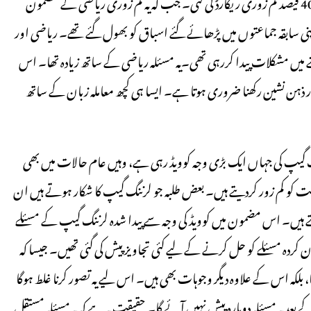
کیا گیا تجزیاتی مطالعہ یہ بتاتا ہے کہ زبان کے معاملے میں طلبہ میں تقربیاً 40 فیصد کم زوری ریکارڈ کی گئی۔ جب کہ یہ کم زوری ریاضی کے مضمون
طلبہ اپنی سابقہ جماعتوں میں پڑھائے گئے اسباق کو بھول گئے تھے۔ ریاضی اور
ے میں مشکلات پیدا کررہی تھی۔یہ مسئلہ ریاضی کے ساتھ زیادہ تھا۔ اس
 ذہن نشین رکھنا ضروری ہوتا ہے۔ ایسا ہی کچھ معاملہ زبان کے ساتھ
پن'(learning gap)کہا جاتا ہے۔ لرننگ گیپ کی جہاں ایک بڑی وجہ کوویڈ رہی ہے، وہیں عام حالات میں بھی
لاحیت کو کم زور کردیتے ہیں۔ بعض طلبہ جو لرننگ گیپ کا شکار ہوتے ہیں ان
ہتے ہیں۔ اس مضمون میں کوویڈ کی وجہ سے پیدا شدہ لرننگ گیپ کے مسئلے
کردہ مسئلے کو حل کرنے کے لیے کئی تجاویز پیش کی گئی تھیں۔ جیسا کہ
ھا، بلکہ اس کے علاوہ دیگر وجوہات بھی ہیں۔ اس لیے یہ تصور کرنا غلط ہوگا
د یہ مسئلہ دوبارہ پیش نہیں آئے گا۔ حقیقت یہ ہے کہ یہ مسئلہ مستقل