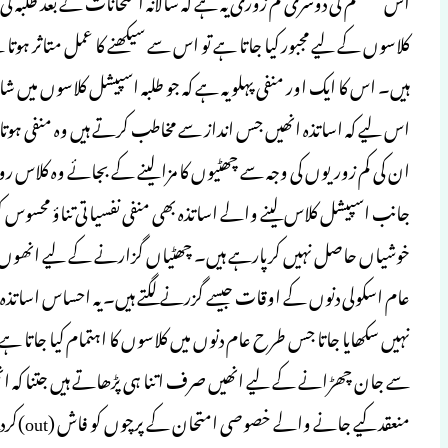
کلاسوں کے لیے مجبور کیا جاتا ہے تو اس سے سیکھنے کا عمل متاثر ہوتا ہے۔
ہیں۔ اس کا ایک اور منفی پہلو یہ ہے کہ جو طلبہ اسپیشل کلاسوں میں شا
اس لیے کہ اساتذہ انھیں جس انداز سے مخاطب کرتے ہیں وہ منفی ہوتا ہ
ان کی کم زوریوں کی وجہ سے چھٹیوں کا مزا لینے کے بجائے وہ کلاس روم 
جانب اسپیشل کلاس لینے والے اساتذہ بھی منفی نفسیاتی تناؤ محسوس کرت
خوشیاں حاصل نہیں کرپارہے ہیں۔ چھٹیاں گزارنے کے لیے انھوں نے ج
عام اسکولی دنوں کے اوقات جیسے گزرنے لگتے ہیں۔ یہ احساس اساتذہ می
نہیں سکھایا جاتا جس طرح عام دنوں میں کلاسوں کا اہتمام کیا جاتا ہے۔ 
سے جان چھڑانے کے لیے انھیں صرف اتنا ہی پڑھاتے ہیں جتنا کہ انھی
منعقد کیے جانے والے خصوصی امتحان کے پرچوں کو فاش (out)کردیتے ہیں تاکہ وہ کم سے کم محنت کرپائیں۔