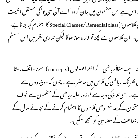
ں۔اس لیے اس مضمون میں بیان کردہ’ اے آئی سی یو’کی مستقل اہمیت
ہے۔ اس کے حل کے لیے عام طور پر’تعلیمی کم زور ی کے تدارک کی کلاسوں'(Special Classes/Remedial class کا اہتمام کیا جاتاہے۔
ہیں۔ ان کلاسوں سے کچھ تو فائدہ ہوتاہوگا لیکن ہماری نظر میں اس سسٹم
اول، طالب علم سال بھر تک بنا سمجھے اس خاص مضمون کو پڑھتا رہتا ہے۔ مثلاً ریاضی کے اہم اصولوں (concepts)سے ناواقف رہتا
 بھر تک ریاضی کی کلاس میں حاضر رہے۔ چوں کہ وہ بنیادوں سے
 ہے۔ اسی تناؤ کی وجہ سے کم زور طلبہ ریاضی کے مضمون سے خوف
ہ امتحان کے بعد خصوصی کلاسوں کا اہتمام کرنے کے بجائے سال کے
متعلقہ جماعت کے مضامین کو سمجھ سکیں۔
ی نفسیات چھٹیاں منانے کی ہوتی ہیں۔ طلبہ کو چھٹیوں کے بجائے مزید