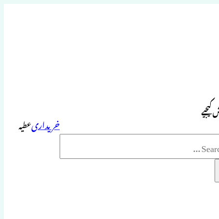
 کیجیے
خریداری
عطیہ
Sea