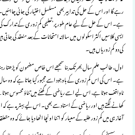
رہے گا اور اس کے حل کی تدابیر بھی مسلسل اختیار کی جانی چاہئی
ایسی کلاسیں اکثر اسکولوں میں سالانہ امتحانات کے بعد منعقد کی جاتی 
کی دو کم زوریاں ہیں۔
ہے۔ اس کی اس کم زوری کے باوجود اسے مجبور کیا جاتا ہے کہ وہ سال
ناواقف ہوتا ہے، اس لیے اسے ریاضی کے گھنٹے میں تناؤ محسوس ہوتا
کھانے لگتے ہیں اور ریاضی کے استاد سے بھی۔ اس لیے بہتر یہ ہے ک
آغاز ہی میں کم زور طلبہ کے معیار کو اتنا اونچا اٹھا دیا جائے کہ وہ 
اس سسٹم کی دوسری کم زوری یہ ہے کہ سالانہ امتحانات کے بعد طلبہ ک