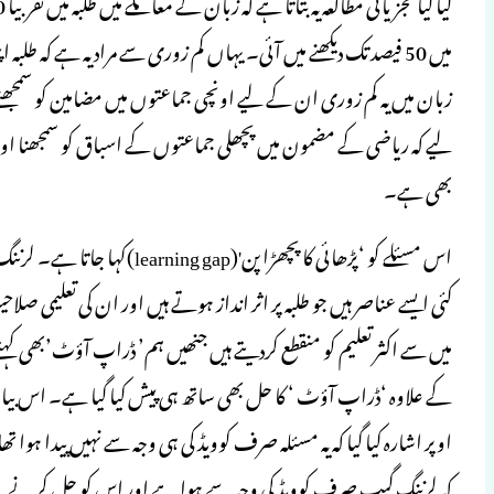
میں 50 فیصد تک دیکھنے میں آئی۔ یہاں کم زوری سے مراد یہ ہے کہ 
زبان میں یہ کم زوری ان کے لیے اونچی جماعتوں میں مضامین کو سمجھن
لیے کہ ریاضی کے مضمون میں پچھلی جماعتوں کے اسباق کو سمجھنا اور
بھی ہے۔
اس مسئلے کو ‘پڑھائی کا پچھڑا 
کئی ایسے عناصر ہیں جو طلبہ پر اثر انداز ہوتے ہیں اور ان کی تعلیمی ص
میں سے اکثر تعلیم کو منقطع کردیتے ہیں جنھیں ہم’ ڈراپ آؤٹ’بھی ک
کے علاوہ ‘ڈراپ آؤٹ ‘ کا حل بھی ساتھ ہی پیش کیا گیا ہے۔ اس بیان 
اوپر اشارہ کیا گیا کہ یہ مسئلہ صرف کوویڈ کی ہی وجہ سے نہیں پیدا ہوا ت
کہ لرننگ گیپ صرف کوویڈ کی وجہ سے ہوا ہے اور اس کو حل کرنے کے بع