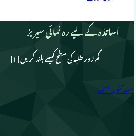
اساتذہ کے لیے رہ نمائی سیریز
کم زور طلبہ کی سطح کیسے بلند کریں [1]
سید تنویر احمد