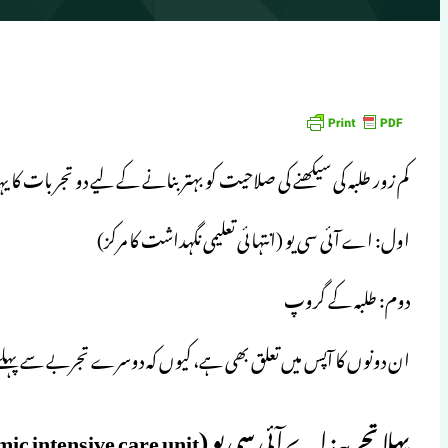
کم زور طلبہ کی سیکھنے کی صلاحیت کو بہتر بنانے کے لیے دو تجربات کا 
اول: اے آئی سی یو (انتہائی تعلیمی نگہداشت کا مرکز)
دوم: طلبہ کے گروپ
ان دونوں کا آپس میں تعلق بھی ہے، کیوں کہ دوسرے تجربے سے پہلے ت
پہلا تجربہ: اے آئی سی یو (academic intensive care unit)