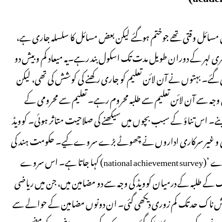
عض مسائل وقتی تھے جوختم ہوگئے لیکن بعض مسائل کا سلسلہ جاری ہے،
وسری لہر کے دوران طویل مدت تک اسکول بند رہے۔یہ میعاد کم و بیش دو
۔ بہتوں نے آن لائن تعلیم کو جاری رکھنے کی کوشش کی تھی، لیکن
کی وجہ سے آن لائن تعلیم سے طلبہ محروم رہے۔ تعلیم سے محرومی کے
ک بنے۔ اس تناؤ کے سبب بچوں میں سیکھنے کی صلاحیت متاثر ہوئی۔ کوویڈ
ری و غیر سرکاری اداروں نے چھوٹے بڑے سروے کیے۔ حکومت ہند کی
وزارت تعلیم نے بھی ایک سروے کیا تھا جسے’ نیشنل اچیو منٹ سروے ‘(national achievement survey) کہا جاتا ہے۔ اس سروے
ے طلبہ کے درمیان کوویڈ کی وجہ سے دو مضامین میں، جن میں ریاضی
کی صلاحیت میں تشویش ناک حد تک کم زوری دیکھی گئی۔ ان دونوں مضامین کے حوالے سے