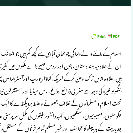
اسلام کے ماننے والے دنیا کی چوتھائی آبادی سے کچھ کم ہیں جو اٹلان
ان کے علاوہ یہ ہندوستان، چین اور روس جیسے بڑے ملکوں میں کثیرتعدا
ہیں، علاوہ ازیں ترک وطن کرکے امریکہ، کناڈا، یورپ اورآسٹریلیا میں
جنگوںو غیرہ کی وجہ سے مغربی ذرائع ابلاغ ، ماس میڈیا اور مستشرقین
تحت اسلام و مسلمانوں کے خلاف جھوٹے و غلط پروپگنڈے کا ایک ختم 
حکومتوں، صہیونیوں ، سنگھیوں، آریہ دانشور طبقوں کی مکمل سرپرستی
جدیدیت کے ہر پہلو کا مخالف اور غیر مسلم تمام فرقوں کے مستقل دش