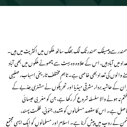
ٹک سمندر سے پیسیفک سمندر تک لگ بھگ ساٹھ ملکوں میں اکثریت میں ہیں۔
د میں آباد ہیں، اس کے علاوہ وہ بہت سے چھوٹے ملکوں میں بھی آباد
 بسنے والوں کی تعداد بھی خاصی ہے۔ تاہم مختلف تاریخی اسباب، صلیبی
 نیز ان کے حاشیہ بردار مشرقی میڈیا اور تحریکوں نے مشنری جذبے کے
نہ ہونے والا سلسلہ شروع کر رکھا ہے، جن کو مغربی عیسائی
 حاصل ہے۔ اس کا مقصد مسلمانوں کو متشدد، جنونی، ظلمت پسند،
من کے روپ میں پیش کرنا ہے۔ اسلام اور مسلمانوں کو ایک ایسی مجتمع