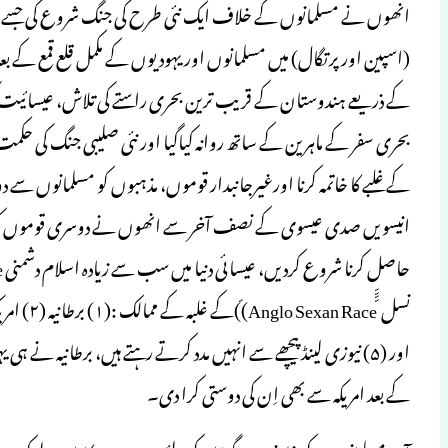
کے ذریعے ہندوستان کے قریب ترین بحری راستے کی تلاش، عیسائیت کی
بحری سفر کے ماہرین کے ساتھ روانہ کیاگیا اور نئی صلیبی جنگ کی ح
کے غلبے کا خاتمہ کرنا اورغیرجانبدار قوموں، مذہبوں کو مسلمانوں سے 
انیسویں صدی عیسوی کے نصف آخر سے انھوں نے دوسری قوموں کو اپن
اور (۵) نیوزی لینڈ پیچھے سے انہیں مدد کرتے رہتے ہیں، برطانیہ 
کے بعد امریکہ سے بھی اِن کی دوستی کرا دی۔