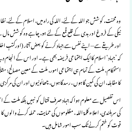
وہ محنت، کوشش جو اللہ کے لئے، اللہ کی راہ میں، اسلام کے لئے، 
نیکی کے فروغ اور بدی کے قلع قمع کے لئے ہو، چاہے وہ کوشش مال 
اور طریقے سے— اپنے نفس سے جہاد کرنے کو بعض آثار (اورکتبِ اخلاق می
کہ ’جہاد‘ اسلام کاایک اجتماعی فریضہ بھی ہے۔ اور اس کے انجام د
استحکام، ملت کے تمام ہی اجتماعی امور، ملت کے معین مصالح: مثلاً ح
کا مقابلہ، ان کی کمین گاہوں ، رسدگاہوں، چھائونیوں اور ان کی مر
اس تفصیل سے معلوم ہوا کہ جہاد صرف قتال کو نہیں بلکہ ملت کے اس
کی سربلندی، اعلاء کلمۃ اللہ ، مظلوموں کی حمایت، حملہ کرنے والوں کا
قوت کو ختم کرنے تک سب امور شامل ہیں۔