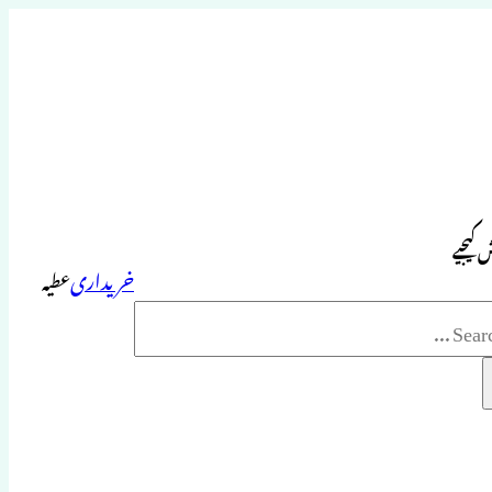
 کیجیے
خریداری
عطیہ
Sea