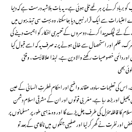
برباد کرنے پر ہر لمحے تلی ہوئی ہے۔ یہ بات بلاشبہ درست ہے کہ دنیا
رے اعتبارات سے ایک قرار نہیں دیا جاسکتا، وہ بہت سی تہذیبوں میں
 کے لئے لچک پیدا کرنے، دوسروں کے تعمیری افکار کو اہمیت دینے کی
رک، ظلم اور استحصال سے خالی ہونے پر نہ صرف یہ کہ اسے قبول کیا
قی اور دائمی خصوصیات رکھنے والا دین ہے، لہٰذا علاقائیت ، وقتی
وئی بھی
ے، اس کی تعلیمات سادہ، عقائد واضح اور احکام فطرتِ انسانی کے عین
سل پھیل اور بڑھ رہا ہے، مغربی قوتوں اور ان کے مشرقی اسلام دشمن
لام کا قافلہ تنزل کی طرف چل پڑے گا اور وہ مذہبی طور پر مسلمانوں پر
بغض اور نفرت نے گھر کرلیا اور صلیبی جنگوں میں ناکامی کے بعد تو