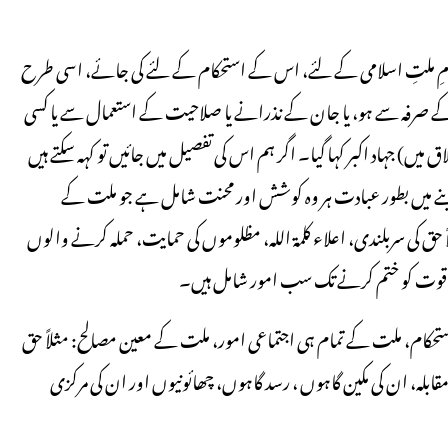
نظامِ ملتِ اسلامی کے لئے، اس کے استحکام کے لئے کی جائے، اسی طرح
کے صرفہ سے ہو، یا جان کے نذرانے یا صلاحیت کے استعمال سے یا کسی
ں) جہاد اکبر کہا گیا۔ اگر ہم اس کی تفصیل میں جائیں تو کہہ سکتے ہیں
ینے میں بطور عبادت ہر وہ کوشش اور محنت شامل ہے جو ملت کے
ق کی سربلندی، اعلاء کلمۃ اللہ، مظلوموں کی حمایت، حملہ کرنے والوں
کزی قوت کو ختم کرنے تک سب امور شامل ہیں۔
تحکام، ملت کے تمام ہی اجتماعی امور، ملت کے معین مصالح: مثلاً حق
 مقابلہ، ان کی مکین گاہوں ، رسد گاہوں، چھائونیوں اور ان کی مرکزی