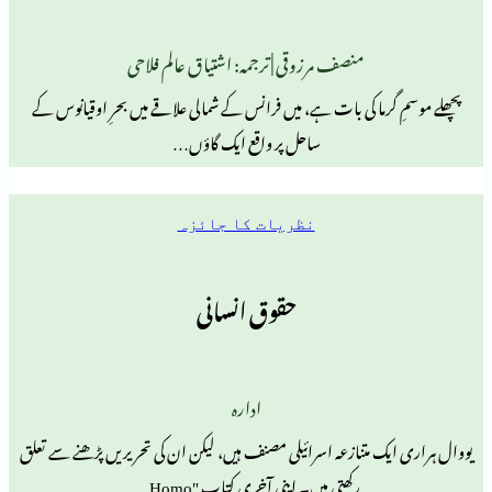
منصف مرزوقی | ترجمہ: اشتیاق عالم فلاحی
ما کی بات ہے، میں فرانس کے شمالی علاقے میں بحرِ اوقیانوس کے
ساحل پر واقع ایک گاؤں…
نظریات کا جائزہ
حقوق انسانی
ادارہ
 متنازعہ اسرائیلی مصنف ہیں، لیکن ان کی تحریریں پڑھنے سے تعلق
رکھتی ہیں۔ اپنی آخری کتاب "Homo…