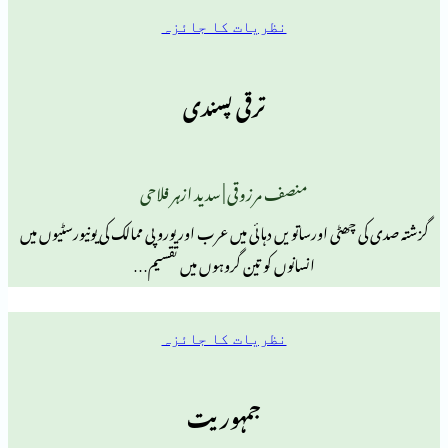
نظریات کا جائزہ
ترقی پسندی
منصف مرزوقی | سدید ازہر فلاحی
ٹی اورساتویں دہائی میں عرب اور یوروپی ممالک کی یونیورسٹیوں میں
انسانوں کو تین گروہوں میں تقسیم…
نظریات کا جائزہ
جمہوریت