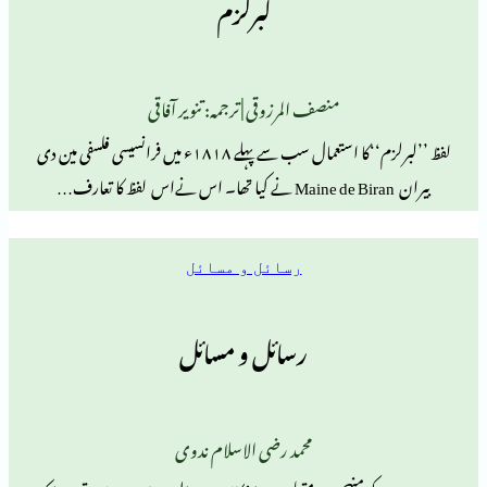
لبرلزم
منصف المرزوقی | ترجمہ: تنویر آفاقی
لفظ ’’لبرلزم‘‘کا استعمال سب سے پہلے ۱۸۱۸ء میں فرانسیسی فلسفی مین دی
رسائل و مسائل
رسائل و مسائل
محمد رضی الاسلام ندوی