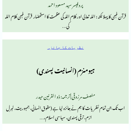
پروفیسر سید مسعود احمد
نکتہ : اللہ تعالیٰ اور کلام اللہ کی عظمت کا استحضار قرآن فہمی کلام اللہ
کی…
نظریات کا جائزہ
ہیومنزم (انسانیت پسندی)
منصف مرزوقی | ترجمہ: ذو القرنین حیدر
نظریات کا ہم نے جائزہ لیا ہے (حقوق انسانی، جمہوریت، لبرل
ازم، ترقی پسندی، سیاسی اسلام،…