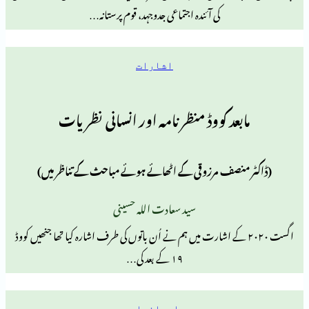
کی آئندہ اجتماعی جدوجہد، قوم پرستانہ…
اشارات
بعد کووڈ منظر نامہ اور انسانی نظریات
نصف مرزوقی کے اٹھائے ہوئے مباحث کے تناظر میں)
سید سعادت اللہ حسینی
ت ۲۰۲۰ کے اشارت میں ہم نے اُن باتوں کی طرف اشارہ کیا تھا جنھیں کووڈ
۱۹ کے بعد کی…
ایمانیات