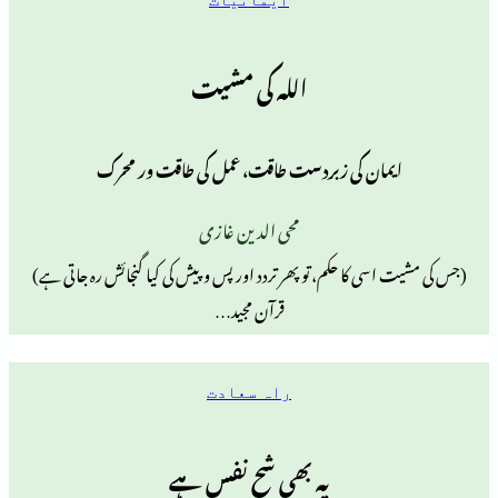
اللہ کی مشیت
مان کی زبردست طاقت، عمل کی طاقت ور محرک
محی الدین غازی
ی کا حکم، تو پھر تردد اور پس وپیش کی کیا گنجائش رہ جاتی ہے)
قرآن مجید…
راہ سعادت
یہ بھی شح نفس ہے