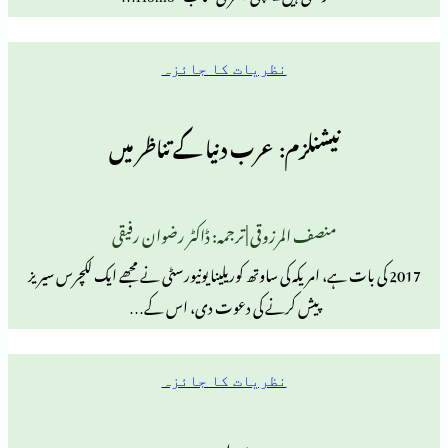
نظریات کا جائزہ
نیشنلزم: عرب دنیا کے تناظر میں
منصف المرزوقی | ترجمہ: ڈاکٹر رضوان رفیقی
ات ہے، امریکہ کی ساوتھ کوریلینا یونیورسٹی نے مجھے ایک لکچرس سیریز
پیش کرنے کی دعوت دی، اس کے…
نظریات کا جائزہ