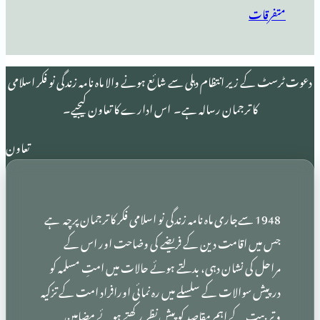
 انتظام دہلی سے شائع ہونے والا ماہ نامہ زندگی نو فکر اسلامی
 ترجمان رسالہ ہے۔ اس ادارے کا تعاون کیجیے۔
تعاون
19 سےجاری ماہ نامہ زندگی نو اسلامی فکر کا ترجمان پرچہ ہے
اقامت دین کے فریضے کی وضاحت اور اس کے
 نشان دہی، بدلتے ہوئے حالات میں امتِ مسلمہ کو
الات کے سلسلے میں رہ نمائی اورافراد امت کے تزکیہ
کے اہم مقاصد کو پیشِ نظر رکھتے ہوئے مضامین