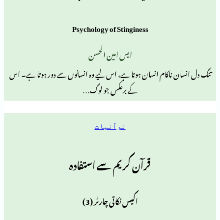
Psychology of Stinginess
ایس امین الحسن
اکام انسان ہوتا ہے، اس لیے وہ انسانوں سے دور ہوتا ہے۔ اس
کے برعکس جو لوگ…
قرآنیات
قرآن کریم سے استفادہ
اکیس نکاتی چارٹر (3)