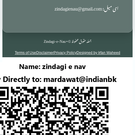
zindag
جملہ حقوق محفوظ © • Zindagi-e-Nau
Terms of Use
Disclaimer
Privacy Policy
Designed by Irf