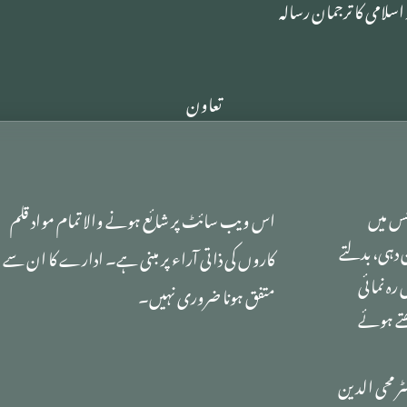
اسلامی کا ترجمان رسالہ
تعاون
 جس میں
اس ویب سائٹ پر شائع ہونے والا تمام مواد قلم
دہی، بدلتے
کاروں کی ذاتی آراء پر مبنی ہے۔ ادارے کا ان سے
رہ نمائی
متفق ہونا ضروری نہیں۔
ھتے ہوئے
ٹر محی الدین