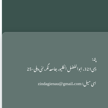
پتہ:
ڈی321، ابوالفضل انکلیو، جامعہ نگر، نئی دہلی-25
ای میل: zindagienau@gmail.com