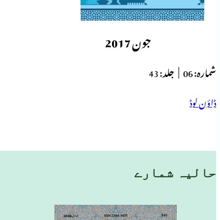
جون 2017
شمارہ:
06 |
جلد:
43
ڈاؤن لوڈ
حالیہ شمارے