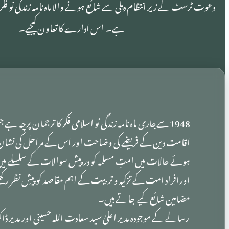
دعوت ٹرسٹ کے زیر انتظام دہلی سے شائع ہونے والا ماہ نامہ زندگی نو فکر 
ہے۔ اس ادارے کا تعاون کیجیے۔
1948 سےجاری ماہ نامہ زندگی نو اسلامی فکر کا ترجمان پرچہ ہے
اقامت دین کے فریضے کی وضاحت اور اس کے مراحل کی نشان 
ہوئے حالات میں امتِ مسلمہ کو درپیش سوالات کے سلسلے میں 
اورافراد امت کے تزکیہ و تربیت کے اہم مقاصد کو پیشِ نظر رک
مضامین شائع کیے جاتے ہیں۔
رسالے کے موجودہ مدیر اعلیٰ سید سعادت اللہ حسینی اور مدیر ڈاک