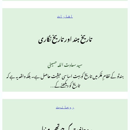
اشارات
تاریخ ہند اور تاریخ نگاری
سید سعادت اللہ حسینی
فکر میں تاریخ کو بہت اساسی حیثیت حاصل ہے۔ بلکہ واقعہ یہ ہے کہ
تاریخ کو دیکھنےکے…
روحانیت
روحانیت کی چوتھی منزل