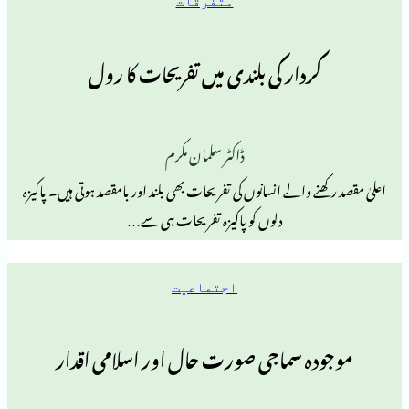
متفرقات
ردار کی بلندی میں تفریحات کا رول
ڈاکٹر سلمان مکرم
ے والے انسانوں کی تفریحات بھی بلند اور بامقصد ہوتی ہیں۔ پاکیزہ
دلوں کو پاکیزہ تفریحات ہی سے…
اجتماعیت
ہ سماجی صورت حال اور اسلامی اقدار