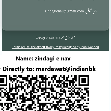
zindag
جملہ حقوق محفوظ © • Zindagi-e-Nau
Terms of Use
Disclaimer
Privacy Policy
Designed by Irf