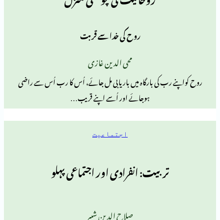
روح کی خدا سے قربت
محی الدین غازی
رب کی بارگاہ میں باریابی مل جائے، اُس کا رب اُس سے راضی
ہوجائے اور اُسے اپنے قریب…
اجتماعیت
تربیت: انفرادی اور اجتماعی پہلو
صلاح الدین شبیر