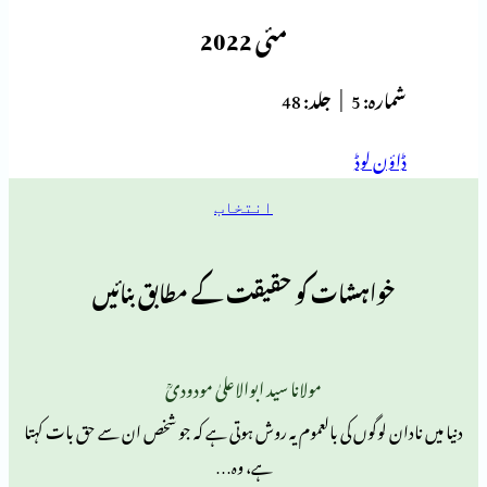
مئی 2022
ہ:
5 |
جلد:
48
 لوڈ
انتخاب
اہشات کو حقیقت کے مطابق بنائیں
مولانا سید ابوالاعلیٰ مودودیؒ
لوگوں کی بالعموم یہ روش ہوتی ہے کہ جو شخص ان سے حق بات کہتا
ہے، وہ…