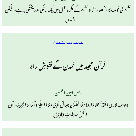
نحصار افراد تنظیم کے فکر و عمل میں یک رنگی اور پختگی پر ہے۔ لیکن
انسان…
تہذیب و تمدن
قرآن مجید میں تمدن کے نقوشِ راہ
ایس امین الحسن
نَا دَاوُودَ مِنَّا فَضْلًا یا جِبَالُ أَوِّبِی مَعَهُ وَالطَّیرَ وَأَلَنَّا لَهُ الْحَدِیدَ۔ أَنِ
اعْمَلْ سَابِغَاتٍ وَقَدِّرْ فِی…