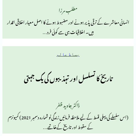
مطلب مرزا
کے ترقی پذیر ہونے اور مضبوط ہونے کا اصل معیار اخلاقی اقدار
ہیں۔ اخلاقیات ہی سے کوئی فرد…
بساط عالم
یخ کا تسلسل اور تہذیبوں کی یک جہتی
ڈاکٹر جاوید ظفر
(اس سلسلے کی پہلی قسط کے لیے ملاحظہ فرمائیں زندگی نو شمارہ دسمبر 2021) کمیونزم
کے سقوط اور تاریخ کےخاتمے…