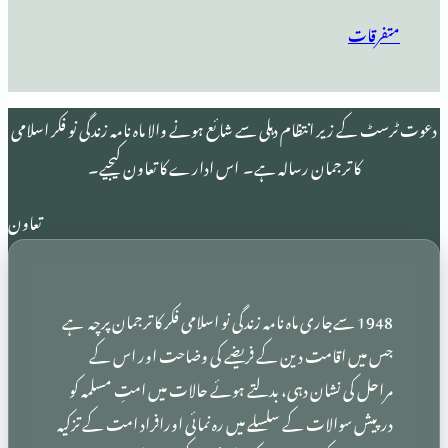
 انتظام دہلی سے شائع ہونے والا ماہ نامہ زندگی نو فکر اسلامی
 ترجمان رسالہ ہے۔ اس ادارے کا تعاون کیجیے۔
تعاون
19 سےجاری ماہ نامہ زندگی نو اسلامی فکر کا ترجمان پرچہ ہے
اقامت دین کے فریضے کی وضاحت اور اس کے
 نشان دہی، بدلتے ہوئے حالات میں امتِ مسلمہ کو
الات کے سلسلے میں رہ نمائی اورافراد امت کے تزکیہ