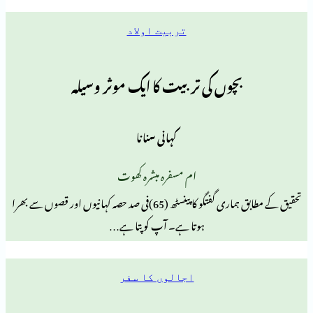
تربیت اولاد
بچوں کی تربیت کا ایک موثر وسیلہ
کہانی سنانا
ام مسفرہ مبشرہ کھوت
تحقیق کے مطابق ہماری گفتگو کا پینسٹھ (65)فی صد حصہ کہانیوں اور قصوں سے بھرا
ہوتا ہے۔ آپ کوپتا ہے…
اجالوں کا سفر