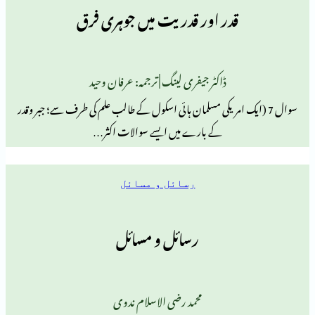
قدر اور قدریت میں جوہری فرق
ڈاکٹر جیفری لینگ | ترجمہ: عرفان وحید
(ایک امریکی مسلمان ہائی اسکول کے طالب علم کی طرف سے؛ جبر وقدر
کے بارے میں ایسے سوالات اکثر…
رسائل و مسائل
رسائل و مسائل
محمد رضی الاسلام ندوی