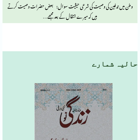
ن کی وصیت کی شرعی حیثیت سوال: بعض حضرات وصیت کرتے
ہیں کہ میرے انتقال کے بعد مجھے…
مارے