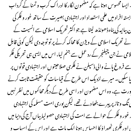
ا۔ ایسا محسوس ہوتا ہے کہ مضمون نگار کا ادراک کرب و تمنا کے گرداب
ہ افراد میں علمی استعداد اور اجتہادی بصیرت کے ساتھ غور و فکر کی
انیہ کی پناہ ڈھونڈھ لیتا ہے جو اکثر تحریک اسلامی سے انسیت کے
 تحریک اسلامی کے ویژن کا محاکمہ کرنے پر تو توجہ دی لیکن کوئی قابل
نے جن چیلنجر کے رد عمل سے جنم لیا، اس میں ایسی ہی تحریکی فکر
ر سے فروغ پانے والی ڈسپلن نے فکری صلاحیتوں اور اجتہادی قوتوں پر
روغ نہ پا سکیں۔ میرے نزدیک اس طرح کے قیاسات کو حقیقت ثابت کرنے
رورت ہے، وہ اس مضمون اور اسی طرح کے دیگر محاکموں میں نظر نہیں
ادی تگ و تاز پر پہرے بٹھا دئے تھے، لیکن پوری امت مسلمہ کی اجتہادی
 غور و فکر کے حوالے سے امت کی اجتہادی حصولیا بیاں آج کی دنیا میں
منی اور فکری ٹھہراؤ کا احساس ہونا ایک بات ہے اور اس کے اسباب و