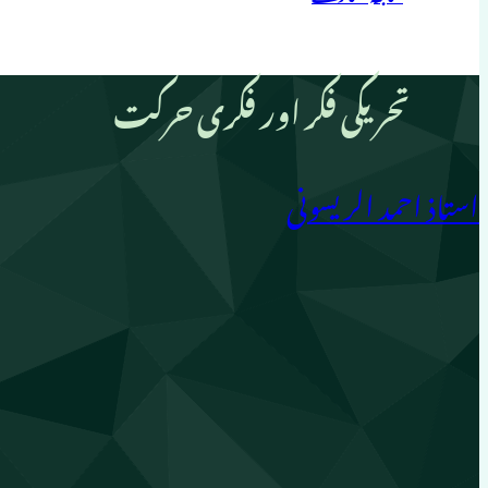
تحریکی فکر اور فکری حرکت
استاذ احمد الریسونی