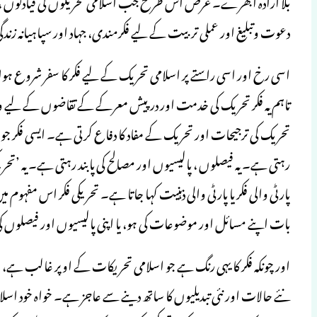
بلا ارادہ ابھرے۔ غرض اس طرح جب اسلامی تحریکوں کی قیادتوں ، ان 
دعوت وتبلیغ اور عملی تربیت کے لیے فکرمندی، جہاد اور سپاہیانہ زند
اسی رخ اور اسی راستے پر اسلامی تحریک کے لیے فکر کا سفر شروع ہوا،
تاہم یہ فکر تحریک کی خدمت اور درپیش معرکے کے تقاضوں کے لیے وق
تحریک کی ترجیحات اور تحریک کے مفاد کا دفاع کرتی ہے۔ ایسی فکر جو
رہتی ہے۔ یہ فیصلوں ، پالیسیوں اور مصالح کی پابند رہتی ہے۔ یہ ’
پارٹی والی فکر یا پارٹی والی ذہنیت کہا جاتا ہے۔ تحریکی فکر اس مفہ
بات اپنے مسائل اور موضوعات کی ہو، یا اپنی پالیسیوں اور فیصلوں ک
اور چونکہ فکر کا یہی رنگ ہے جو اسلامی تحریکات کے اوپر غالب ہے، او
نئے حالات اور نئی تبدیلیوں کا ساتھ دینے سے عاجز ہے۔ خواہ خود اس