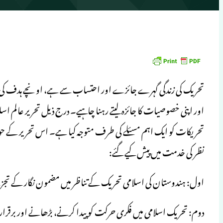
تحریک کی زندگی گہرے جائزے اور احتساب سے ہے، اونچے ہدف کی طر
اور اپنی خصوصیات کا جائزہ لیتے رہنا چاہیے۔ درج ذیل تحریر عالم اس
تحریکات کو ایک اہم مسئلے کی طرف متوجہ کیا ہے۔ اس تحریر کے 
نظر کی خدمت میں پیش کیے گئے:
اول: ہندوستان کی اسلامی تحریک کے تناظر میں مضمون نگار کے تجز
دوم: تحریک اسلامی میں فکری حرکت کو پیدا کرنے، بڑھانے اور برقرار رک