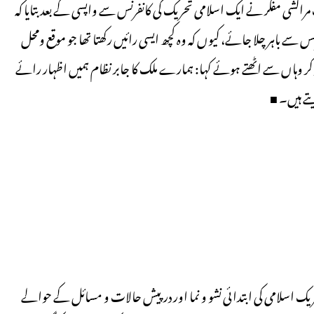
یک مراکشی مفکر نے ایک اسلامی تحریک کی کانفرنس سے واپسی کے بعد بتایا کہ
نفرنس سے باہر چلا جائے، کیوں کہ وہ کچھ ایسی رائیں رکھتا تھا جو موقع ومحل
ہاں سے اٹھتے ہوئے کہا: ہمارے ملک کا جابر نظام ہمیں اظہار رائے
تے ہیں۔ ■
حریک اسلامی کی ابتدائی نشو و نما اور درپیش حالات و مسائل کے حوالے