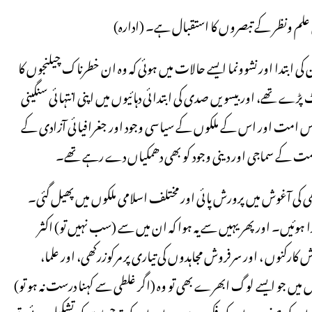
لم ونظر کے تبصروں کا استقبال ہے۔ (ادارہ)
 ابتدا اور نشوونما ایسے حالات میں ہوئی کہ وہ ان خطرناک چیلنجوں کا
ے تھے، اور بیسویں صدی کی ابتدائی دہائیوں میں اپنی انتہائی سنگینی
ک اس امت اور اس کے ملکوں کے سیاسی وجود اور جغرافیائی آزادی کے
 امت کے سماجی اور دینی وجود کو بھی دھمکیاں دے رہے تھے۔
کی آغوش میں پرورش پائی اور مختلف اسلامی ملکوں میں پھیل گئی۔
ا ہوئیں۔ اور پھر یہیں سے یہ ہوا کہ ان میں سے (سب نہیں تو) اکثر
کنوں ، اور سرفروش مجاہدوں کی تیاری پر مرکوزرکھی، اور علما،
وں میں جو ایسے لوگ ابھرے بھی تو وہ (اگر غلطی سے کہنا درست نہ ہو تو)