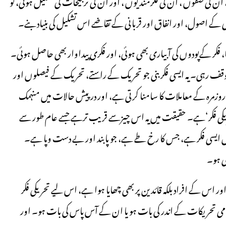
کی صفوں ، ان کی فکرمندیوں ، اور ان کی ترجیحات کی تشکیل ہوئی، تو
گی کے اصول، اور انفاق اور قربانی کے تقاضے اس تشکیل کی بنیاد بنے۔
 فکر کےپودوں کی آبیاری بھی ہوئی، اور فکری پیداوار بھی حاصل ہوئی۔
ف رہی۔ یہ ایسی فکر بنی جو تحریک کے راستے، تحریک کے فیصلوں اور
 روزمرہ کے معاملات کا سامنا کرتی ہے، اور درپیش حالات میں منہمک
تحریکی فکر‘ہے۔ حقیقت میں یہ اس چیزسے قریب ترہے جسے عام طور سے
وم میں ایسی فکر ہے، جس کا رخ طے ہے، جو پابند اور بے دست وپا ہے۔
ی ہو۔
ر اس کے افراد بلکہ قائدین پر بھی چھایا ہوا ہے، اس لیے تحریکی فکر
لامی تحریکات کے اندر کی بات ہو یا ان کے آس پاس کی بات ہو۔ اور