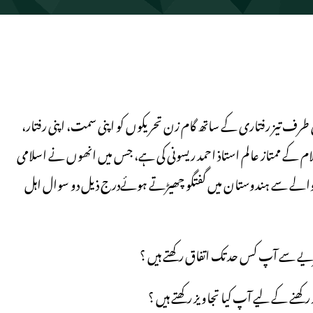
ف تیز رفتاری کے ساتھ گام زن تحریکوں کو اپنی سمت، اپنی رفتار،
لام کے ممتاز عالم استاذ احمد ریسونی کی ہے، جس میں انھوں نے اسلامی
حوالے سے ہندوستان میں گفتگو چھیڑتے ہوئےدرج ذیل دو سوال اہل
یے سے آپ کس حد تک اتفاق رکھتے ہیں ؟
ھنے کے لیے آپ کیا تجاویز رکھتے ہیں ؟