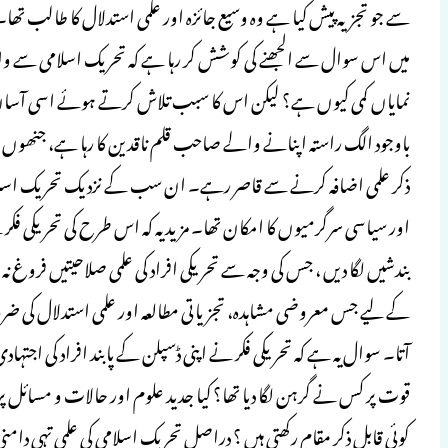
سے جو تجزیہ پیش کیا ہے وہ وسیع جائزہ اور علمی استدلال کا طالب تھ
میں اس سوال سے الجھنے کی کوشش کر رہا ہے کہ تحریک اسلامی سے وابست
نمایاں کمی کیوں ہے؟ لیکن اس کا سبب تلاش کرتے ہوئے اسی آسان بی
باوجود الگ راستہ اپنانے والے صاحب قلم ناقدین کا رہا ہے، جنھوں نے
ذکر علمی اضافہ کرنے سے قاصر رہے۔ ان سب کے نزدیک تحریک اسلامی 
اور سیاسی سرگرمیوں کا امکان تھا۔ مزید یہ کہ اس طرح کی تحریکی فک
بندشیں لگا دیں ، جس کی وجہ سے تحریکی افراد کی علمی صلاحیتیں ف
کے لیے جس معروضی مشاہدہ، تجزیاتی مطالعہ اور علمی استدلال کی ض
آتا۔ سوال یہ ہے کہ تحریکی فکر نے اپنی ڈسپلن کے پابند افراد کی اجتہ
قوت پر کس نے گرہن لگا دیا تھا؟ کیا جدید علوم اور حالات و مسائل پر
کوئی قابل ذکر مقام رکھتی ہیں ؟ دراصل تحریک اسلامی کی علمی تہی دا