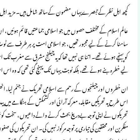
کچھ اہل نظر کے تبصرےیہاں مضمون کےساتھ شامل ہیں۔ مزید اہل ع
عالم اسلام کے مختلف حصوں میں جو اسلامی جماعتیں قائم ہوئیں ، ان کی
سامنا کرنے کے لیے مجبور تھیں ، جو اسلامی امت پر ہر طرف سے ٹوٹ پڑ
کو پہنچے ہوئے تھے۔ اتنا ہی نہیں تھا کہ یہ چیلنج مشرق سے مغرب ت
لیے خطرہ بنے ہوئے تھے، بلکہ نوبت یہاں تک پہنچ گئی تھی کہ وہ اس
ان خطروں اور چیلنجوں کے رحم سے اسلامی تحریک نے جنم لیا، انھی 
اس طرح یہ تحریکیں مقابلہ، معرکہ آرائی اور کشمکش کے ہنگامے میں پید
تحریکوں نے اپنی توجہ بےدریغ بحث کرنے والے داعیوں ، سخت کوش کار
مفکرین اور محققین کی تیاری پر توجہ مرکوز نہیں کی۔ ان تحریکوں کی صف