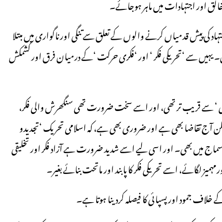
ی خالق اور اجتہادات میں ماہر ہوجائے۔
و اجتہاد کی پیش قدمیاں کرنے والوں کے تعلق سے تنگی اور ناگواری میں مبتلا
وں۔ یہیں سے ‘تحریکی فکر ‘ اور ‘فکری حرکت ‘کے درمیان فرق اور کشمکش
ٓزادی ‘ سے قریب تر تھی، اور اسے سخت ضرورت تھی سنگھرش والی فکر،
یکن آج تقاضا بھی ہے اور ضروری بھی ہے، کہ اسلامی تحریک ‘تجدیدو
 سماج میں بھی۔ اور اسی لیے اسے شدید ضرورت ہے آزاد فکر اور تخلیقی
یز لگائے، اسے تحریکی فکر کا پابند اور ماتحت بنائے بغیر۔
اف جمود اور پسپائی کا فیصلہ کردینا ہوتا ہے۔