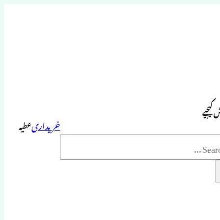
 کیجیے
خریداری
عطیہ
Sea