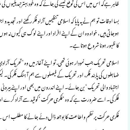
ظاہر ہےکہ اس میں اس کی توقع کیسے کی جائے کہ وہ خود بہتر تبدیلیوں ک
بسا اوقات تو ہم نے یہ پایا کہ اسلامی تنظیمیں آزاد فکر رکھنے اور تجدید
ہوجاتی ہیں ، خواہ وہ ان کے اپنے افراد اور اپنے لوگ ہی کیوں نہ ہ
کا ظہور ہونا شروع ہوتا ہے۔
اسلامی تحریک جب نمودار ہوئی تھی، تو اپنے آغاز میں وہ ‘تحریک ا
ضابطوں کی پابند فکر، اور تحریک کے فیصلوں سے ہم آ ہنگ فکر کی۔ ل
اجتہاد والی تحریک ‘ بن جائے۔ اپنے اندرون میں بھی اور اپنے بیرونی
فکر کی۔ اسے ضرورت ہے کہ وہ ‘فکری حرکت ‘کوقید سے آزاد کرے اورمہم
فکری حرکت پر نظم واطاعت کا بوجھ ڈال دئے جانے کا مطلب اس کے خل