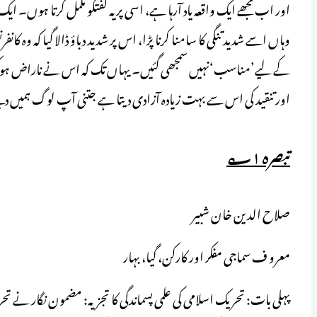
اور اب مجھے ایک واقعہ یاد آرہا ہے، اسی پر یہ گفتگو مکمل کرتا ہوں۔ ا
وہاں اسے شدید تنگی کا سامنا کرنا پڑا، اس پر شدید دباؤ ڈالا گیا کہ وہ کا
کے لیے’مناسب‘نہیں سمجھی گئیں۔ یہاں تک کہ اس نے ناراض ہوکر و
اور تنقید کی اس سے بہت زیادہ آزادی دیتا ہے جتنی آپ لوگ ہمیں دی
تبصرہ ؂
۱
صلاح الدین خان شبیر
معرو ف سماجی مفکر اور کارکن، گیا، بہار
پہلی بات: تحریک اسلامی کی علمی پسماندگی کا تجزیہ: مضمون نگار نے ت