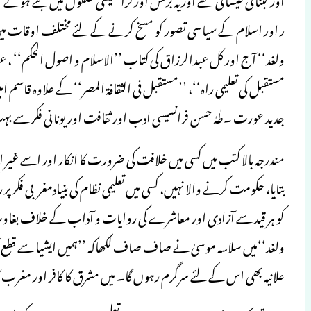
ر اور اسلام کے سیاسی تصور کو مسخ کرنے کے لئے مختلف اوقات میں 
ولغد‘‘ آج اور کل عبدالرزاق کی کتاب ’’الاسلام و اصول الحکم‘‘ ، عب
مستقبل کی تعلیمی راہ‘‘، ’’مستقبل فی الثقافۃ المصر‘‘ کے علاوہ قاسم امی
جدید عورت ۔طٰہٰ حسن فرانسیسی ادب اور ثقافت اور یونانی فکر سے
مندرجہ بالا کتب میں کسی میں خلافت کی ضرورت کا انکار اور اسے غ
بتایا، حکومت کرنے والا نہیں، کسی میں تعلیمی نظام کی بنیادمغربی فکر پر
کو ہر قید سے آزادی اور معاشرے کی روایات و آداب کے خلاف بغاوت 
ولغد‘‘میں سلاسہ موسیٰ نے صاف صاف لکھاکہ ’’ہمیں ایشیا سے قطع تعل
علانیہ بھی اس کے لئے سرگرم رہوں گا۔ میں مشرق کا کافر اور مغرب