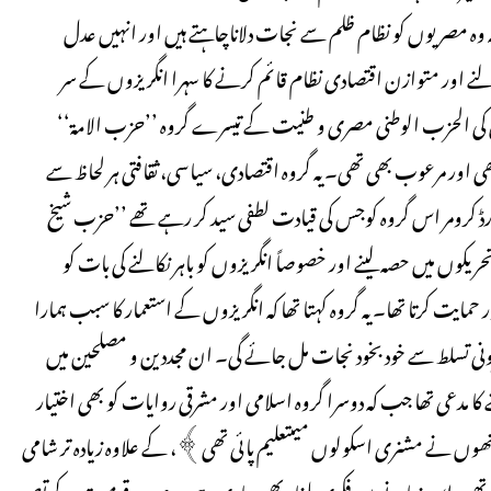
ہ وہ مصریوں کو نظام ظلم سے نجات دلاناچاہتے ہیں اور انہیں عدل
لنے اور متوازن اقتصادی نظام قائم کرنے کا سہرا انگریزوں کے سر
ل کی الحزب الوطنی مصری و طنیت کے تیسرے گروہ ’’حزب الامۃ‘‘
ی اور مرعوب بھی تھی۔ یہ گروہ اقتصادی، سیاسی، ثقافتی ہر لحاظ سے
 کرومر اس گروہ کوجس کی قیادت لطفی سید کر رہے تھے ’’حزب شیخ
ریکوں میں حصہ لینے اور خصوصاً انگریزوں کو باہر نکالنے کی بات کو
ر حمایت کرتا تھا۔ یہ گروہ کہتا تھا کہ انگریزوں کے استعمار کا سبب ہمارا
یرونی تسلط سے خود بخود نجات مل جائے گی۔ ان مجددین و مصلحین میں
کا مدعی تھا جب کہ دوسرا گروہ اسلامی اور مشرقی روایات کو بھی اختیار
نھوں نے مشنری اسکولوں میںتعلیم پائی تھی﴾، کے علاوہ زیادہ تر شامی
وئے تھے۔ اس زمانے میں فکری یلغار بھی جاری رہی۔ عرب قومیت کے تصو