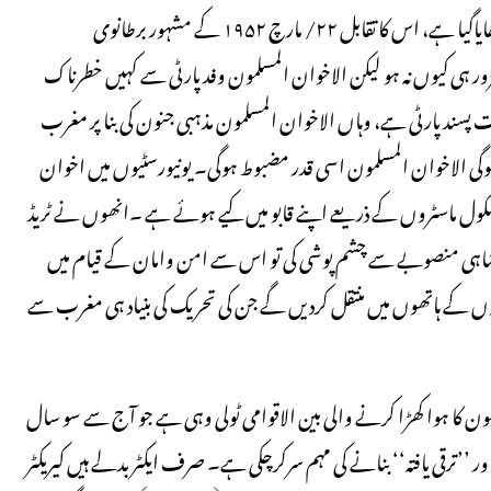
کی۔ ۷/ مارچ ۲۰۱۱میں برطانیہ کے اخبار میں اخوان کا ڈر جس طرح دکھایاگیا ہے، اس کا تقابل ۲۲/ مارچ ۱۹۵۲ کے مشہور برطانوی
واہ خراب اور کمزور ہی کیوں نہ ہو لیکن الاخوان المسلمون وفد پارٹی سے کہیں خطرناک
سند پارٹی ہے، وہاں الاخوان المسلمون مذہبی جنون کی بنا پر مغرب
گی الاخوان المسلمون اسی قدر مضبوط ہوگی۔ یونیورسٹیوں میں اخوان
کول ماسٹروں کے ذریعے اپنے قابو میں کیے ہوئے ہے ۔انھوں نے ٹریڈ
کے شاہی منصوبے سے چشم پوشی کی تو اس سے امن وامان کے قیام میں
ونیوں کے ہاتھوں میں منتقل کردیں گے جن کی تحریک کی بنیاد ہی مغرب سے
ون کا ہوا کھڑا کرنے والی بین الاقوامی ٹولی وہی ہے جو آج سے سو سال
 ’’ترقی یافتہ‘‘ بنانے کی مہم سرکرچکی ہے۔ صرف ایکٹر بدلے ہیں کیریکٹر