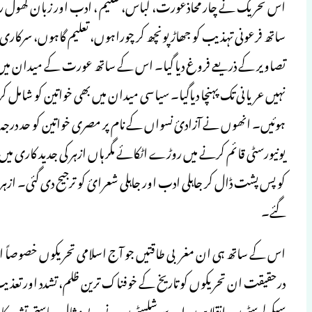
اس تحریک نے چار محاذعورت، لباس، تعلیم ، ادب اور زبان کھول رکھے
ساتھ فرعونی تہذیب کو جھاڑ پونچھ کر چوراہوں، تعلیم گاہوں، سرکاری
تصاویر کے ذریعے فروغ دیا گیا۔ اس کے ساتھ عورت کے میدان میں ا
نہیں عریانی تک پہنچا دیاگیا۔ سیاسی میدان میں بھی خواتین کو شامل 
ہوئیں۔ انھوں نے آزادیٔ نسواں کے نام پر مصری خواتین کو حد درجہ ب
یونیورسٹی قائم کرنے میں روڑے اٹکائے مگر ہاں ازہر کی جدید کاری می
کو پس پشت ڈال کر جاہلی ادب اور جاہلی شعرائ کو ترجیح دی گئی۔ ازہر
گئے۔
اس کے ساتھ ہی ان مغربی طاقتیں جو آج اسلامی تحریکوں خصوصاً اخوا
درحقیقت ان تحریکوں کو تاریخ کے خوفناک ترین ظلم، تشدد اور تعذیب 
سیکولرسٹوں، انقلابیوں اور سوشلسٹوں نے بے مثال ریاستی تشدد کا نشا