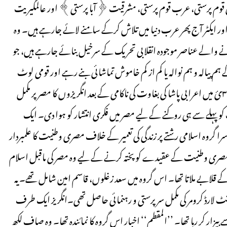
م پرستی، عرب قوم پرستی، مشرقیت ﴿آبا پرستی﴾ اور عالمگیریت
زشیں اور ایکٹر آج پھر عرب دنیا میں تلاش کرکے سامنے لائے جارہے ہیں۔ وہ
نے والے عناصر موجودہ انقلابی تحریک کے سرخیل بنائے جارہے ہیں، جو
ٹیٹروں کے ہم پیالہ و ہم نوالہ یا کم از کم خاموش تماشائی بنے رہے اور قومی لوٹ
مار میں بھی شریک رہے۔ مصر کی تاریخ پر نظر ڈالیں تو دیکھتے ہیں کہ ۳۸۸۱ئ میں اعرابی پاشا کی بغاوت کی ناکامی کے بعد انگریزوں کا مصر پر مکمل
و پہلے سے ہی روکنے کے لیے مصر میں فکری انتشار کو ہوا دی۔ ایک
گروہ اسلامی رشتے پر زندگی کی تعمیر کے خلاف مصری وطنیت کا علمبردار
ری وطنیت کے عقیدے کو پختہ کرنے کے لیے وہ مصر کی ماقبل اسلام
یخ کے قلابے ملاتا تھا۔ اس گروہ میں سعد زغلوں، قاسم امین شامل تھے۔ یہ
 ایجنٹ لارڈ کرومر کی مکمل سرپرستی و رہنمائی حاصل تھی۔انگریز ایک طرف
زار کر رہا تھا۔ ’’المقطم‘‘ اخبار اس گروہ کا نمائندہ تھا۔ وہ صاف لکھ