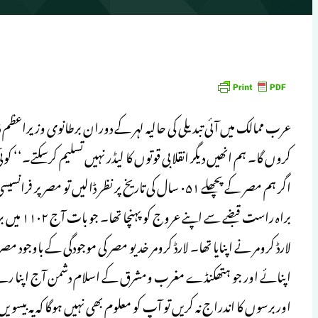
عرب ممالک میں آئی تبدیلی کی حالیہ لہر کے دوران برطانوی وزیراعظم ڈ
کروں گا۔ ہم انھیں دیگر انقلابی قوتوں کا لیڈر نہیں تسلیم کرسکتے۔‘‘ کو
براہ راست
لارڈ کرومر نے اپنایا تھا۔ لارڈ کرومر خدیو مصر کی موجودگی کے باوجود
اپنائے اور جو ہتھکنڈے مغرب ومشرق کے اسلام دشمن آج اپنا رہے 
اوربرسوں کا اندراج نہ کریں تو آپ کو معلوم بھی نہیں ہوگا کہ یہ 