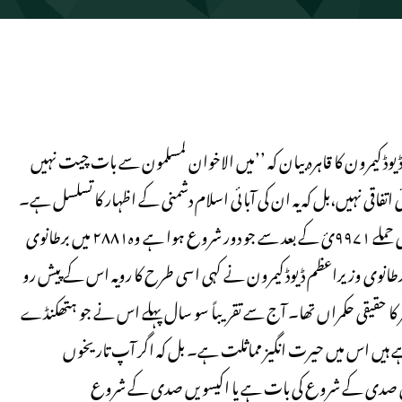
یوڈ کیمرون کا قاہرہ بیان کہ ’’میں الاخوان لمسلمون سے بات چیت نہیں
ئی اتفاقی نہیں،بل کہ یہ ان کی آبائی اسلام دشمنی کے اظہار کا تسلسل ہے۔
اگر ہم مصر کے پچھلے ۰۵۱ سال کی تاریخ پر نظر ڈالیں تو مصر پر فرانسیسی حملے ۹۹۷۱ئ کے بعد سے جو دور شروع ہوا ہے وہ۲۸۸۱ میں برطانوی
 قبضے سے اپنے عروج کو پہنچا تھا۔ جو بات آج ۱۱۰۲ میں برطانوی وزیراعظم ڈیوڈ کیمرون نے کہی اسی طرح کا رویہ اس کے پیش رو
 مصر کا حقیقی حکمراں تھا۔ آج سے تقریباً سو سال پہلے اس نے جو ہتھکنڈے
ہیں اس میں حیرت انگیز مماثلت ہے۔ بل کہ اگر آپ تاریخوں
بیسویں صدی کے شروع کی بات ہے یا اکیسویں صدی کے شروع