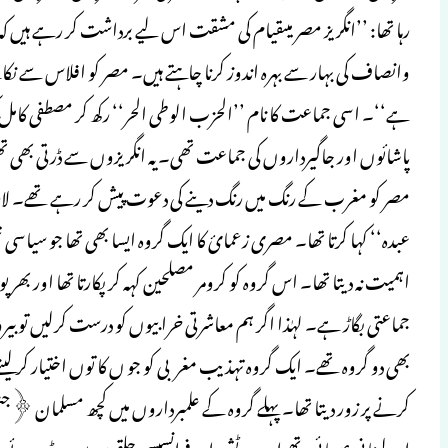
رہا تھا: ’’انگریز مصر میںقیام کی مشقت اس لیے برداشت کر رہے ہیں ک
وانصاف کی بہار سے بہرہ اندوز کرنا چاہتے ہیں۔ مصر کو افلاس سے نکا
ہے‘‘۔ اسی جماعت کا نام ’’الحزب الوطی الحر‘‘ رکھ کر مصطفی کام
پاشائوں اور جاگیرداروں کی جماعت تھی۔ یہ انگریزوں سے ڈرتی بھی تھ
مصر کو مغرب کے رنگ میں رنگ دینے کی دعوت پیش کر رہے تھے۔ لارڈ
عبدہ‘‘ کہا کرتا تھا۔ مصری زعمائ کا ایک گروہ ایسا بھی تھا جو سیاسی تح
اہمیت نہ دیتا تھا۔ اس گروہ کو کرومر مصلحین کہہ کر پکارتا تھا اور بھرپو
جماعتی بگاڑ ہے۔ لہٰذا اگر ہم معاشرتی خرابیوں کو درست کرلیں تو ب
بھی دو گروہ تھے۔ ایک گروہ تہذیب مغربی کو جو ں کا توں اختیار کرلینے 
کرنے پر زور دیتا تھا۔ پہلے گروہ کے علمبرداروں میں کچھ مسلمان ﴿ج
اور لبنانی عیسائی تھے اور یہ برٹش اور فرانسیسی حلقوں میں بٹے ہ