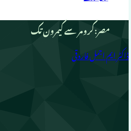
مصر:کرومر سے کیمرون تک
ڈاکٹر ایم اجمل فاروقی