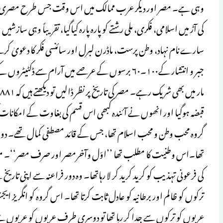
وہی ہے۔ مصر اور دیگر عرب ممالک میں اس وقت جس طرح مصری قو
کی آڑ میں اسلامی، فکری، ملی رشتے کو پارہ پارہ کیاگیا، تقریباً وہی سا
سارے نام نہاد، وطن پرست، ماڈرن لبرل اور سائنسی فکر کا دعویٰ کر
جبر و انتشار کے۱۰۰۔۶۰ برسوں کے عرصے میں آرام سے ڈک
قبضہ ہوگیا اور انھوں نے آئندہ کبھی اس قسم کی بغاوت کے امکانات ک
گروہ محب وطن و محب اسلام تھا، جس کے قائد مصطفی کمال تھے۔ دوسرا 
تھا۔اس وطنیت کا مطلب تھا ’’اوّل وآخرمصر اور صرف مصر‘‘۔ مص
کی فرعونی تہذیب کو کرید کرید کر لا رہاتھا۔ وہ دور فراعنہ سے اپنی تار
ترکوں کو ظالم اور برطانیہ کو عادل ثابت کرتا تھا۔ اس گروہ کو انگریز
عربوں کو ترکوں سے جدا کر رہا تھا تو دوسری طرف عربوں کو عربوں سے بی