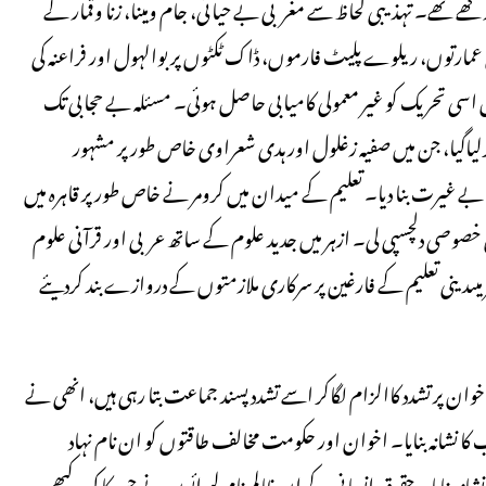
 تھے۔ تہذیبی لحاظ سے مغربی بے حیائی، جام ومینا، زنا وقمار کے
 عمارتوں، ریلوے پلیٹ فارموں، ڈاک ٹکٹوں پر بوالہول اور فراعنہ کی
سی تحریک کو غیر معمولی کامیابی حاصل ہوئی۔ مسئلہ بے حجابی تک
کرلیاگیا، جن میں صفیہ زغلول اور ہدی شعراوی خاص طور پر مشہور
ے غیرت بنا دیا۔ تعلیم کے میدان میں کرومر نے خاص طور پر قاہرہ میں
ں خصوصی دلچسپی لی۔ ازہر میں جدید علوم کے ساتھ عربی اور قرآنی علوم
 میںدینی تعلیم کے فارغین پر سرکاری ملازمتوں کے دروازے بند کردیئے
ن پر تشدد کاالزام لگاکر اسے تشدد پسند جماعت بتا رہی ہیں، انھی نے
کا نشانہ بنایا۔ اخوان اور حکومت مخالف طاقتوں کو ان نام نہاد
نہ بنایا۔ حقوق انسانی کے ان ظالم نام لیوائوں نے جن کا کعبہ کبھی