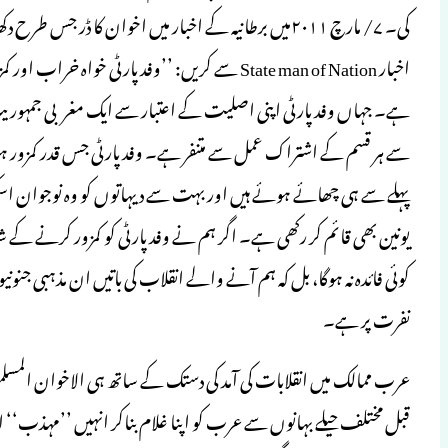
اخبار State man of Nation سے کریں: ’’وفد پارٹی خ
ہے۔ جہاں وفد پارٹی اپنی اصلیت کے اعتبار سے ایک مغربی جمہوریت پ
سے ہر قسم کے اشتراک عمل سے متنفر ہے۔ وفد پارٹی جس قدر کمزور ہو
پہلے سے ہی چھائے ہوئے ہیں اور بہت سے دیہاتوں کو وہ نوجوان اس
یونین بھی قائم کر رکھی ہے۔ اگر ہم نے وفد پارٹی کو کمزور کرنے 
کوئی فائدہ نہ ہوگا، بل کہ ہم آنے والے انقلاب کی باتیں ان مذہبی جن
نفرت پر ہے۔
عرب ممالک میں انقلابات کی آمد کی دستک کے ساتھ ہی الاخوان المسلم
قبل مختلف حیلے بہانوں سے عرب کو اپنا غلام بناکر انہیں ’’مہذب‘‘ اور