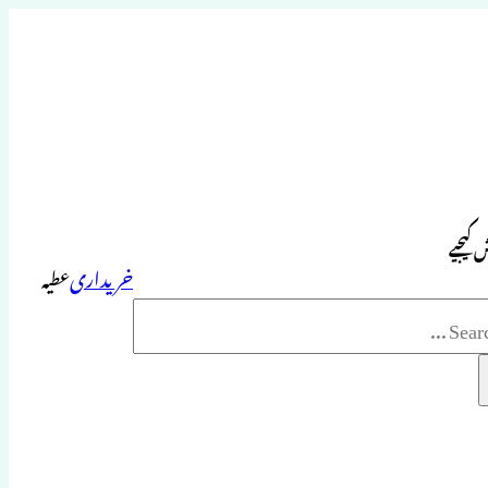
 کیجیے
خریداری
عطیہ
Sea