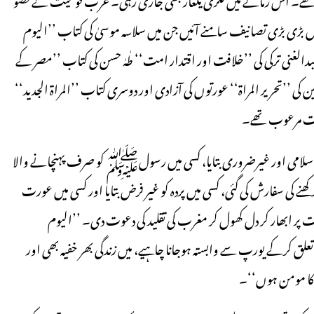
بڑی بڑی تصانیف سامنے آئیں جن میں سلاسہ موسیٰ کی کتاب ’’الیوم
دالغنی ترکی کی ’’خلافت اور اقتدار امت‘‘ طٰہٰ حسن کی کتاب ’’مصر کے
ن کی ’’تحریر المراۃ‘‘ عورتوں کی آزادی اور دوسری کتاب ’’المراۃ الجدید‘‘
 بہت مرعوب تھے۔
یر اسلامی اور غیرضروری بتایا، کسی میں رسولﷺ کو صرف پہنچانے والا
 رکھنے کی سفارش کی گئی، کسی میں پردہ کو غیر فرض بتایا اور کسی میں عورت
پر ابھار کر دل کھول کر مغرب کی تقلید کی دعوت دی۔ ’’الیوم
ق کرکے یورپ سے وابستہ ہوجانا چاہیے، میں زندگی بھر خفیہ بھی اور
 کا مومن ہوں‘‘۔