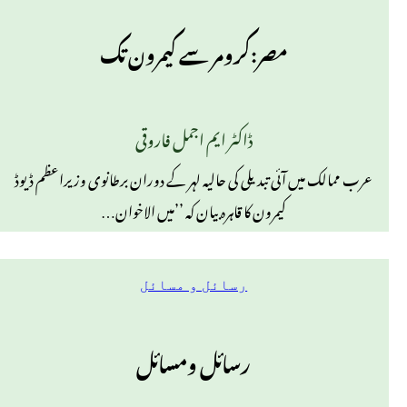
مصر:کرومر سے کیمرون تک
ڈاکٹر ایم اجمل فاروقی
عرب ممالک میں آئی تبدیلی کی حالیہ لہر کے دوران برطانوی وزیراعظم ڈیوڈ
کیمرون کا قاہرہ بیان کہ ’’میں الاخوان…
رسائل و مسائل
رسائل ومسائل