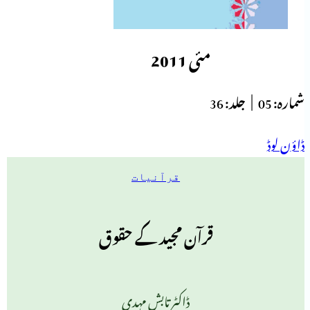
مئی 2011
شمارہ:
05 |
جلد:
36
ڈاؤن لوڈ
قرآنیات
قرآن مجید کے حقوق
ڈاکٹر تابش مہدی