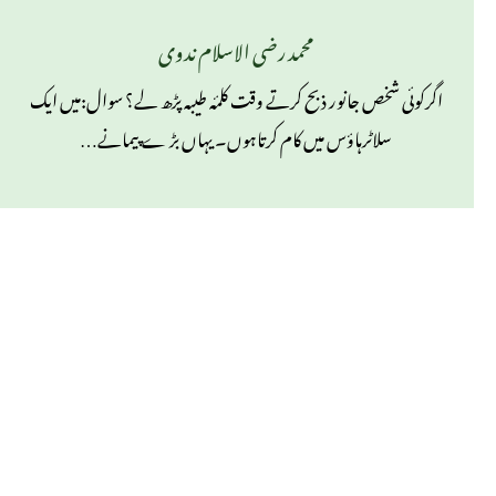
محمد رضی الاسلام ندوی
اگرکوئی شخص جانور ذبح کرتے وقت کلمٔہ طیبہ پڑھ لے؟ سوال:میں ایک
سلاٹرہاؤس میں کام کرتاہوں۔ یہاں بڑ ے پیمانے…