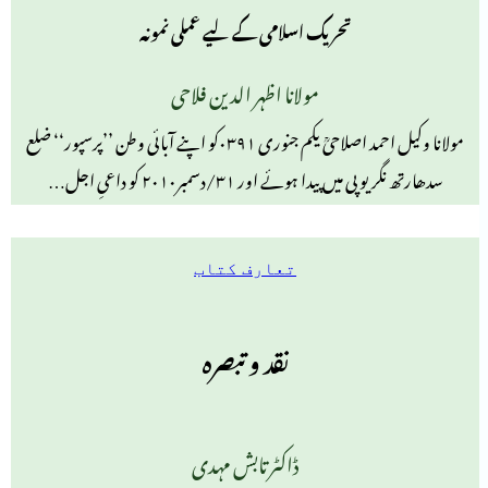
تحریک اسلامی کے لیے عملی نمونہ
مولانا اظہر الدین فلاحی
مولانا وکیل احمد اصلاحیؒ یکم جنوری ۰۳۹۱کو اپنے آبائی وطن ’’پرسپور‘‘ ضلع
سدھارتھ نگر یوپی میں پیدا ہوئے اور ۳۱/دسمبر۲۰۱۰ کو داعیِ اجل…
تعارف کتاب
نقد و تبصرہ
ڈاکٹر تابش مہدی