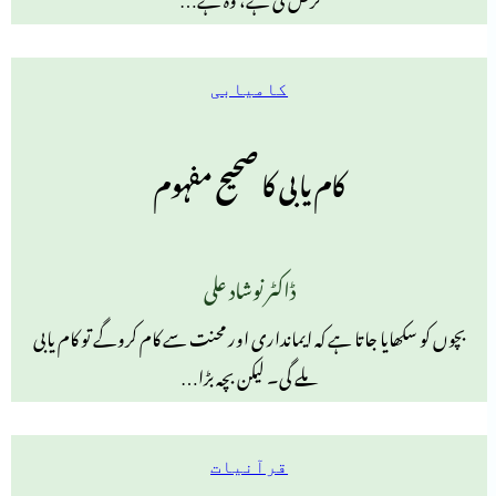
کامیابی
کام یابی کا صحیح مفہوم
ڈاکٹر نوشاد علی
بچوں کو سکھایا جاتا ہے کہ ایمانداری اور محنت سے کام کروگے تو کام یابی
ملے گی۔ لیکن بچہ بڑا…
قرآنیات