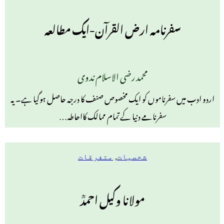
سفرنامہ ارض القرآن-ایک مطالعہ
محمد رضی الاسلام ندوی
اردو ادب میں سفرناموں کو ایک مخصوص صنف کا درجہ حاصل ہوگیا ہے۔ یہ
سفرنامے دنیا کے تمام ممالک کااحاطہ…
شخصیات
,
متفرقات
مولانا وکیل احمدؒ