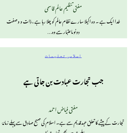
مفتی تنظیم عالم قاسمی
خدا ایک ہے ۔ وہ اکیلا سارے نظام عالم کو چلا رہا ہے ، ذات و وصفت
دونوںاعتبار سے وہ…
اسلامی تعلیمات
جب تجارت عبادت بن جاتی ہے
مفتی فیاض احمد
تجارت کے پیشے کا تعلق عہدقدیم سے ہے۔ اسلام کی صبح صادق سے پہلے زمانۂ
جاہلیت میں بھی تجارت کا…