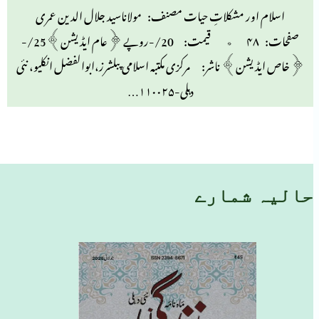
اسلام اور مشکلاتِ حیات مصنف: مولاناسید جلال الدین عمری
صفحات: ۴۸ ٭ قیمت: 20/-روپے ﴿عام ایڈیشن﴾25/-
﴿خاص ایڈیشن﴾ ناشر: مرکزی مکتبہ اسلامی پبلشرز،ابوالفضل انکلیو، نئی
دہلی-۱۱۰۰۲۵…
حالیہ شمارے