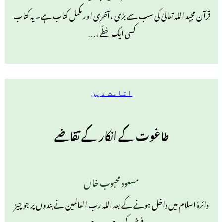
قرآن مجید اللہ تعالیٰ کی سب سے بڑی ، آخری اور مکمل کتاب ہے۔ یہ کتاب
کسی ایک خطّے ،…
اقامت دین
طاغوت کے انکار کے تقاضے
مسعود محبوب خاں
دائرۂ اسلام میں داخل ہونے کے بعد اللہ رب العالمین نے بندوں پر جو چیز
فرض کی ہے، وہ ہے…