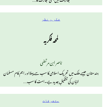
فکر و نظر
لمحہ فکریہ
ناصر ابن مرتضی
ہندستان جیسے ملک میں تحریک اسلامی کا سب سے پہلااور اہم کام مسلمان
اذہان کی تشکیلِ جدید ہے۔امت کا سب…
متفرقات