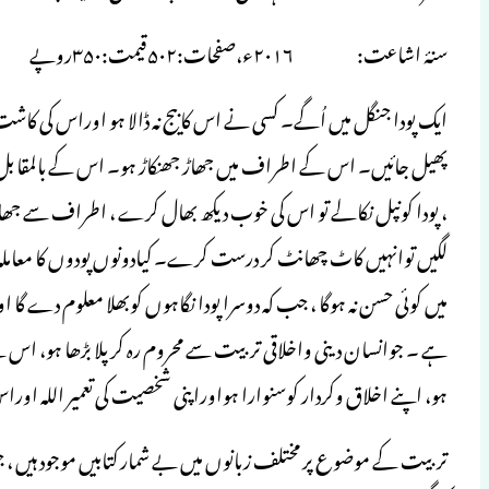
سنۂ اشاعت: ۲۰۱۶ء،صفحات:۵۰۲قیمت:۳۵۰روپے
ایک پودا جنگل میں اُگے۔ کسی نے اس کا بیج نہ ڈالا ہو اوراس کی کاش
پھیل جائیں۔ اس کے اطراف میں جھاڑ جھنکاڑ ہو۔ اس کے بالمقا بل کسی 
، پودا کونپل نکالے تو اس کی خوب دیکھ بھال کرے ، اطراف سے جھاڑ 
لگیں توانہیں کاٹ چھانٹ کر درست کرے۔ کیادونوں پودوں کا معاملہ یکس
میں کوئی حسن نہ ہوگا ، جب کہ دوسرا پودا نگاہوں کوبھلا معلوم دے گ
ہے ۔ جوانسان دینی واخلاقی تربیت سے محروم رہ کر پلا بڑھا ہو، اس کے 
ہو، اپنے اخلاق وکردار کوسنوارا ہواوراپنی شخصیت کی تعمیر الل
تربیت کے موضوع پر مختلف زبانوں میں بے شمار کتابیں موجود ہیں ،