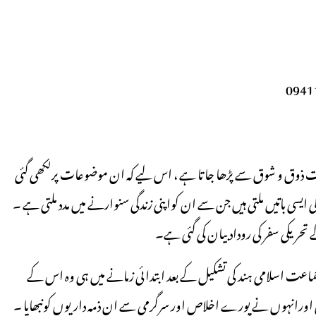
بہت ذوق و شوق سے پڑھا جا تا ہے ، اس لیے کہ ان موضوعات پرلکھی گئی
سی باتیں ملتی ہیں جن سے ان کواپنی زندگی سنوارنے میں مدد ملتی ہے ۔
ریکی سفر کی روداد بیان کی گئی ہے۔
جماعت اسلامی ہند کی تشکیل کے بعد ابتدائی زمانے میں ہی وہ اس کے
یں اورانہوں نے پورے اخلاص اور سرگرمی سے ان ذمہ داریوں کونبھایا ۔