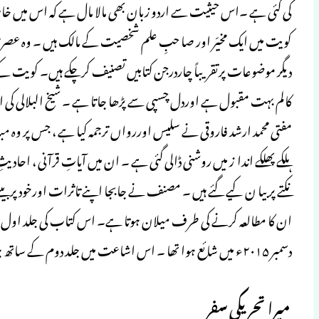
کویت میں ایک مخیّر اور صا حبِ علم شخصیت کے مالک ہیں ۔ وہ عصری
دیگر موضوعات پرتقریباً چاردرجن کتابیں تصنیف کرچکے ہیں۔ کویت کے
کالم بہت مقبول ہے اوردل چسپی سے پڑھا جاتا ہے ۔ شیخ البلالی کی ان
مفتی محمد ارشد فاروقی نے سلیس اوررواں ترجمہ کیا ہے ، جس پر وہ
ہلکے پھلکے اندا ز میں روشنی ڈالی گئی ہے ۔ ان میں آیاتِ قرآنی ، احاد
نکتے پر بیا ن کیے گئے ہیں ۔ مصنف نے جابجا اپنے تاثرات اورخود پر
دسمبر ۲۰۱۵ء میں شائع ہوا تھا ۔ اس اشاعت میں جلد دوم کے ساتھ جلد اوّل کوبھی شامل کرلیا گیاہے۔ (محمد رضی الاسلام ندوی)
میرا تحریکی سفر