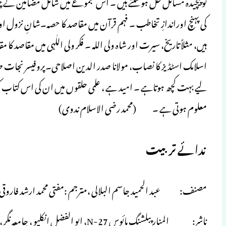
تو پیچیدہ مسائل حل ہوسکتے ہیں ۔ اس مجموعے میں شامل مضامین کے چن
کی پہنچ اوراندازِ تخاطب ۔ فہم قرآن میں مقاصد کا حصہ۔شانِ نزول 
ہیں، مثلاً تاریخ، سیرت اور شاہ ولی اللہ ۔ فکر ولی اللٰہی میں مقاصد کا
اسلامک اسٹڈیز کا نصاب، مولانا صدر الدین اصلاحی۔پروفیسر نجات ص
لیے بہت کچھ ہوتاہے ۔ امید ہے ، علمی حلقوں میں ان کی اس کتاب 
معلوم ہوتی ہے ۔ (محمد رضی الاسلام ندوی)
ندائے تربیت
مصنف: عبد الحمید جاسم البلالی ،مترجم :مفتی محمد ارشد فاروقی
ناشر: المنار پبلشنگ ہائوس N-27، ابو الفضل انکلیو ، جامعہ نگر ، نئی دہلی 110025