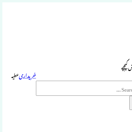
 کیجیے
خریداری
عطیہ
Sea