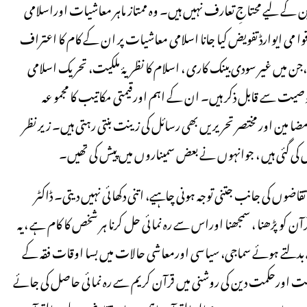
۱۹ء) ماہ نامہ زندگی نو کے قارئین کے لیے محتاجِ تعارف نہیں ہیں۔ وہ ممتاز ماہر معاشیات اوراسلامی
وا می ایوارڈ تفویض کیا جانا اسلامی معاشیات پر ان کے کام کا اعتراف
جن میں غیر سودی بینک کاری ، اسلام کا نظریۂ ملکیت، تحریک اسلامی
ت سے قابل ذکر ہیں۔ ان کے اہم اورقیمتی مکاتیب کا مجمو عہ
ن اور مختصر تحریر یں بھی رسائل کی زینت بنتی رہتی ہیں۔ زیر نظر
 کی گئی ہیں ، جوانہوں نے بعض سمیناروں میں پیش کی تھیں۔
ضوں کی جانب جتنی توجہ ہونی چاہیے، اتنی دکھائی نہیں دیتی۔ ڈاکٹر
ٓن کو پڑھنا ، سمجھنا اوراس سے رہ نمائی حل کرنا ہر شخص کا کام ہے ، یہ
دلتے ہوئے سماجی، سیاسی اورمعاشی حالات میں بسا اوقات فقہ کے
 اورحکمت دین کی روشنی میں قرآن کریم سے رہ نمائی حاصل کی جائے