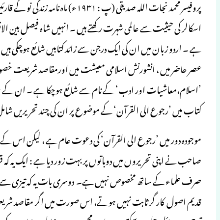
پروفیسر محمد نجات اللہ صدیقی (پ : ۳۱
اسکالر کی حیثیت سے عالمی شہرت رکھتے ہیں ۔ انہیں شاہ فیصل بین الاق
ہے ۔ اردو زبان میں ان کی ایک درجن سے زائد کتابیں شائع ہوچکی ہیں ،
عصر حاضر میں ، انشورنش اسلامی معیشت میں اورمقاصد شریعت خصوصی
’اسلام،معاشیات اور ادب‘ کے نام سے شائع ہوچکا ہے ۔ ان کے مضا می
کتاب میں ’رجوع الی القرآن‘ کے موضوع پر ان کی چند تحریریں شامل
موجودہ دور میں ’رجوع الی القرآن‘ کی دعوت عام ہے ، لیکن اس کے تقا
صاحب نے اپنی تحریروں میں دوباتوں پر بہت زور دیا ہے : ایک یہ کہ قرا
صرف علماء کے ساتھ مخصوص نہیں ہے۔ دوسری بات یہ کہ تیزی سے ب
قدیم اصول کار گر ثابت نہیں ہوتے، اس صورت میں اگر مقاصد شریعت