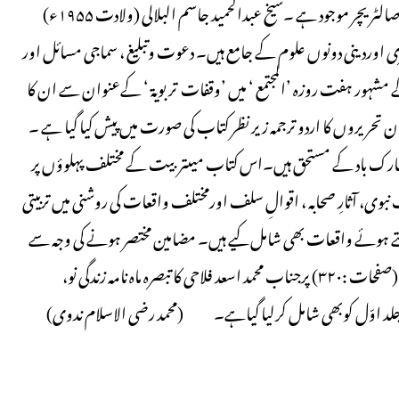
کی گئی ہے ۔اس حیثیت سے اردو زبان بھی مالا مال ہے کہ اس میں خاصالٹریچر موجود ہے ۔شیخ عبدالحمید جاسم البلالی (ولادت ۱۹۵۵ء)
 اوردینی دونوں علوم کے جامع ہیں۔ دعوت وتبلیغ ، سماجی مسائل اور
 مشہور ہفت روزہ ’المجتمع ‘ میں ’وقفات تربویۃ ‘ کےعنوان سے ان کا
 تحریروں کا اردو ترجمہ زیر نظر کتاب کی صورت میں پیش کیا گیا ہے ۔
 مبارک باد کے مستحق ہیں۔اس کتاب میںتربیت کے مختلف پہلوؤں پر
یثِ نبوی، آثارِ صحابہ ، اقوالِ سلف اورمختلف واقعات کی روشنی میں تربیتی
 بیتے ہوئے واقعات بھی شامل کیے ہیں۔ مضامین مختصر ہونے کی وجہ سے
ان کا مطالعہ کرنے کی طرف میلان ہوتا ہے۔ اس کتاب کی جلد اول (صفحات :۳۲۰) پرجناب محمد اسعد فلاحی کا تبصرہ ماہ نامہ زندگی نو،