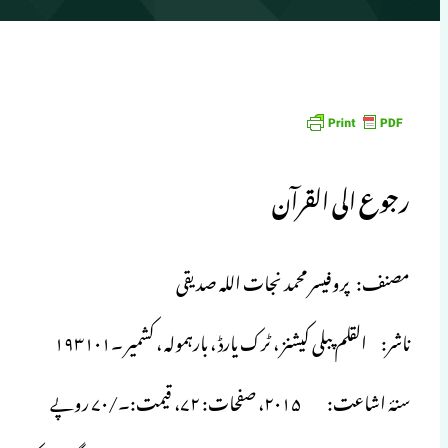
رجوع الی القرآن
مصنف: پروفیسر محمد نجات اللہ صدیقی
ناشر: القلم پبلی کیشنز ، ٹرک یارڈ ، بارہمولہ ، کشمیر ۔۱۹۳۱۰۱
سنۂ اشاعت: ۲۰۱۵، صفحات: ۷۲، قیمت:۔/۷۰ روپے