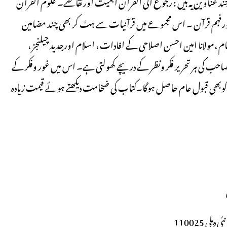
د عناوین یہ ہیں : رجوع الی القرآن اہمیت اورتقاضے۔ علوم القرآن
اورفہم قرآن ۔ اس مجموعے میں قرآنیات سے ہٹ کر بھی چند مضامین
 مقام ،مولانا امین احسن اصلاحی کے افادات ، اسلام اورجدید چیلنجز ،
احب کی ہر تحریر فکر ونظر کے دریچے کھولتی ہے۔ اس میں غور وفکر کے
کوبھی قبول عام حاصل ہوگا۔کتاب کی ضخامت دیکھتے ہوئے قیمت زیادہ