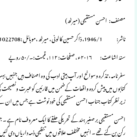
مصنف: احسن مستقیمی (میرٹھ)
ناشر: 1946/1، ذاکر حسین کالونی ، میرٹھ ،موبائل :09411022708
سنۂ اشاعت: ۲۰۱۶ء ، صفحات: ۱۱۲، قیمت:۔/۵۰ روپے
سفر نامہ ، تذکرہ وسوانح اور آپ بیتی ادب کی وہ اصناف ہیں جنہیں 
کتابوں میں پیش کردہ واقعات کےضمن میں قارئین کوعبرت ونصیحت کی ای
زیر نظر کتاب جناب احسن مستقیمی کی خود نوشت ہے جس میں ان کے تح
احسن مستقیمی بر صغیر ہند کے تحریکی حلقے کا ایک معروف نام ہے ۔ 
رکن بن گئے تھے ۔ انہیں مختلف علاقوں میں تنظیمی ذمہ داریاں دی گئ