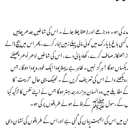
ت نہ کی ہو۔ وہ بڑھے اوربڑھتا چلا جائے ۔ اس کی شاخیں جدھر چاہیں
باغ یا پارک میں کوئی مالی پہلے زمین تیار کرے ، پھر اس میں بیچ ڈالے
جھنکاڑ صاف کرے ، کھاد پانی دے ، اس کی شاخیں اِدھر اُدھر پھیلنے
اں ہوگا ؟ ہرگز نہیں۔ ظاہر ہے ،پہلا پودا ایک خودروپودا ہوگا ، جس
ا اوردیکھنے والے اس کی تعریف کریں گے ۔ ٹھیک یہی حال ’تربیت‘ کا
مقابلے میں وہ انسان ہزار درجہ بہتر ہوگا جس نے اپنے نفس کا تزکیہ کیا
ہ اوراس کے رسول ﷺ کے بتائے ہوئے طریقوں پر کی ہو۔
 جن میں اس کی اہمیت بیان کی گئی ہے اوراس کے طریقوں کی نشان دہی