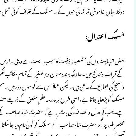
ہوگا،وہاں خاموش تماشائی هوں گے۔ مسلک کے خلاف کوئی عمل ہورہ
مَسلك اعتدال:
بعض انتہاپسندوں کی متعصبانہ ذہنیت کا سبب ، بهت سے دینی مدارس م
کے ثمرات ونتائج ہیں۔حالانکہ ہندوستان وبرِ صغیر کے تمام مکاتبِ ف
ومنہج کی اتباع کے مدعی ہیں۔ لیکن عملاً اس سے کوسوں دور ہیں۔ م
مسلک كوپڑھایا جاتا ہے، اسی طرح ہر مدرسہ علمِ منطق کے ذریعے حضرت 
ہے۔جب کہ عدل وانصاف کی بات یہ ہے کہ حضرت شاہ صاحب کےموقف
مختصر طور پر اگر حضرت شاہ صاحب کے مسلک کو کوئی نام دیا جاسکتا