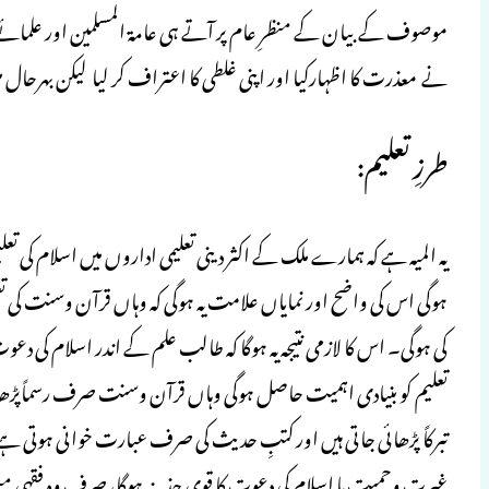
موصوف کے بیان کے منظرِ عام پر آتے ہی عامۃ المسلمین اور علم
نے معذرت کا اظہارکیا اور اپنی غلطی کا اعتراف کر لیا لیكن بهرحال 
طرزِ تعلیم:
یه المیہ ہے کہ ہمارے ملک کے اکثر دینی تعلیمی اداروں میں اسلام کی ت
ہوگی اس کی واضح اور نمایاں علامت یہ ہوگی کہ وہاں قرآن وسنت کی ت
کی ہوگی۔ اس کا لازمی نتیجہ یہ ہوگا کہ طالب علم کے اندر اسلام کی د
تعلیم کو بنیادی اہمیت حاصل ہوگی وہاں قرآن وسنت صرف رسماًپڑھا
تبرکاً پڑھائی جاتی ہیں اور کتبِ حدیث کی صرف عبارت خوانی ہوتی ہ
غیرت وحمیت یا اسلام کی دعوت کا قوی جذبہ نہ ہوگا، صرف وہ فقہی م