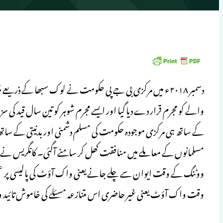
دسمبر ۲۰۱۸ء میں مرکزی بی جے پی حکومت نے لوک سبھا کے ذریعے
والے کو مجرم قرار دے دیا گیا اور ایسے مجرم شوہر کو تین سال قید کی 
کے ساتھ ہی مرکزی موجودہ حکومت کی مسلم دشمنی اور بدنیتی کے ساتھ کا
مسلمانوں کے معاملے میں منافقت کھل کر سامنے آگئی۔ کانگریس نے
ووٹنگ کے وقت ایوان سے چلے جانے یعنی واک آؤٹ کی پالیسی پر عمل کی
وقت واک آؤٹ یعنی غیر حاضری اس متنازعہ مسئلے کی خاموش تائید و