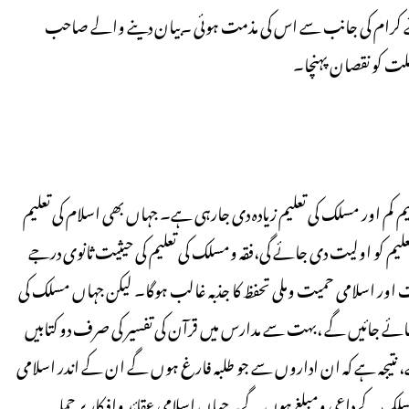
ائے کرام کی جانب سے اس كی مذمت ہوئی ۔بیان دینے والے صاحب
ملت کو نقصان پہنچا۔
علیم کم اور مسلک کی تعلیم زیادہ دی جارہی ہے۔ جہاں بھی اسلام کی تعلیم
علیم کو اولیت دی جائے گی،فقہ ومسلک کی تعلیم کی حیثیت ثانوی درجے
عوت اور اسلامی حمیت وملی تحفظ کا جذبہ غالب ہوگا۔ لیكن جہاں مسلک کی
ئے جائیں گے ،بهت سے مدارس میں قرآن کی تفسیر کی صرف دو کتابیں
ے، نتیجہ ہے کہ ان اداروں سے جو طلبہ فارغ ہوں گے ان کے اندر اسلامی
سلک کے داعی ومبلغ ہوں گے۔جہاں اسلامی عقائد وافکار پر حملہ