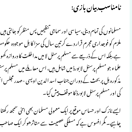
نامناسب بیان بازی:
مسلمانوں کی تمام دینی،سیاسی اور سماجی تنظیمیں پس منظرکو جانتی ہیں 
ملزم کو فوجداری مجرم قرار دے کر تین سال کی سزا کا بل موجودہ حکو
ہے،بلکہ اس کے ذریعے سے مسلم پرسنل لا میں مداخلت کا دروازہ کھو
علماء جو مسلم پرسنل لا بورڈ میں شامل ہیں، اس معاملے میں مسلم پرسنل 
مذکورہ بل پر بحث کے دوران جناب اسد الدین اویسی -صدر مجلس اتحاد 
کی اور مسلم پرسنل لا بورڈ کا موقف پیش کیا۔
ایسے نازک اور حساس موقع پر ایک معمولی مسلمان بھی اتنی سمجھ رکھتا 
چاہیے۔ مگر افسوس ہے كه مسلکی عصبیت سے متاثرهوكر ایك صاحب