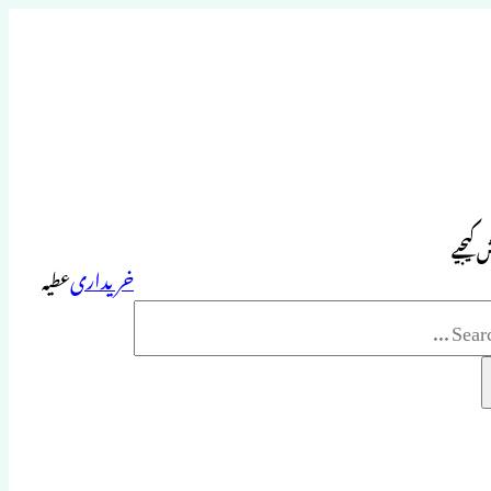
 کیجیے
خریداری
عطیہ
Sea