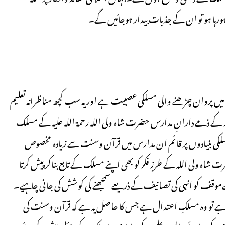
ا ہو تو ان کے جذبات بیدار ہوجائیں گے۔
یں پروان چڑھنے والی مسلکی عصبیت ہے اور یہ سب کچھ مناظرانہ تعلیم
کر کے ذمے دارانِ مدارس حضرت شاہ ولی اللہ رحمۃ اللہ علیہ کے مسلک
سلکی بنیادوں پر قائم ان مدارس میں قرآن وسنت سے زیاده مخصوص
شاہ ولی اللہ کے طرزِ فكر کو بھی اپنے مسلک کے تابع بناکر پیش کرتا
 کو انہی کی تصانیف کے ذریعے سمجھنے کی کوشش کی جانی چاہیے۔
 ہے تو وہ مسلکِ اعتدال ہے جس کا حاصل یہ ہے کہ قرآن وسنت کی