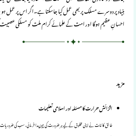
بنیاد پر دوسرے مسلک پر بھی عمل کیا جاسکتا ہے۔اگر اس پر عمل ہو جائے
احسانِ عظیم ہوگا اور امت کے علمائے کرام ملت کو مسلکی عصبیت 
مزید
افزائش حرارت کا مسئلہ اور اسلامی تعلیمات
خا لق کا ئنات نے اپنی مخلوق کے لیے ہر ضرورت کی چیز پیدا فر مائی، سب کی ضروری