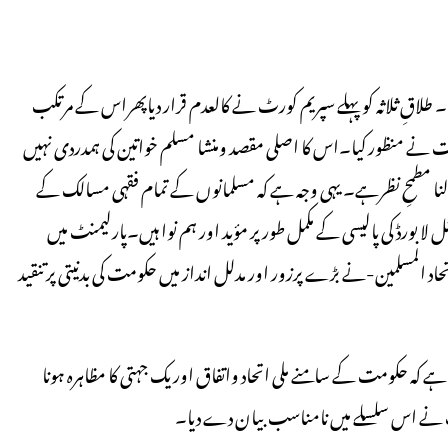
۔ طلاقِ ثلاثہ کو پہلے سپریم کورٹ نے کالعدم قرار دیاپھراس کے مرتکب
مت نے منظور كیا۔اس کا اصلی مقصد ومنشا مسلم خواتین کی ہمدردی نہیں
لنا مطمحِ نظرہے۔ یہی وجہ ہے کہ مسلمانوں کے تمام فقہی مسالک کے
لا بورڈ کی پالیسی کے مکمل طور پر مؤید اور ہم نوا ہیں۔پارلیمنٹ میں
المسلمین-نے بڑے پرزور اور مدلل انداز میں حکومت کی بدنیتی پر تنقید
ہے کہ حکومت کے سامنے ملی اتحاد واتفاق اور یک جہتی کا مظاہرہ ہونا
 نے اس سلسلے میں نامناسب بیان دے دیا۔