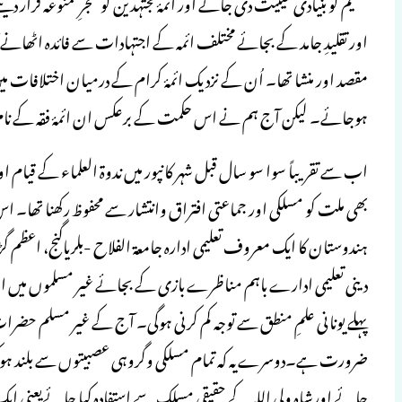
تعلیم کو بنیادی حیثیت دی جائے اور ائمۂ مجتہدین کو شجرِ ممنوعہ قر
اور تقلیدِ جامد کے بجائے مختلف ائمہ کے اجتہادات سے فائدہ اٹھانے کا ج
مقصد اور منشا تھا۔ اُن کے نزدیک ائمۂ کرام کے درمیان اختلافات 
ہوجائے۔ لیکن آج ہم نے اس حکمت کے برعکس ان ائمۂ فقہ کے نام پ
اب سے تقریباً سوا سو سال قبل شہر کانپور میں ندوۃ العلماء کے قیام او
بھی ملت کو مسلکی اور جماعتی افتراق وانتشار سے محفوظ رکھنا تھا۔
ہندوستان کا ایک معروف تعلیمی ادارہ جامعۃ الفلاح -بلریاگنج، اع
دینی تعلیمی ادارے باہم مناظرے بازی کے بجائے غیر مسلموں میں 
پہلے یونانی علمِ منطق سے توجه كم كرنی ہوگی۔ آج کے غیر مسلم حضر
ضرورت ہے۔دوسرے یہ کہ تمام مسلکی وگروہی عصبیتوں سے بلند ہوکر قر
جائے اورشاہ ولی اللہ کے حقیقی مسلک سے استفاده كیا جائےیعنی ایک 