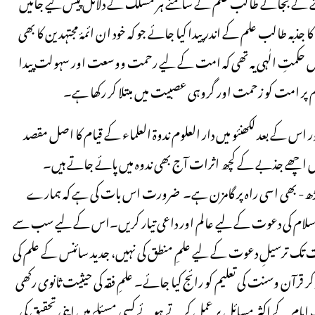
ار دینے کے بجائے طالب علم کے سامنے ہر مسلک کے دلائل پیش کیے جائیں
ذبہ طالب علم کے اندر پیدا کیا جائے جو کہ خود ان ائمۂ مجتہدین کا بھی
میں حکمتِ الٰہی یہ تھی کہ امت کے لیے رحمت ووسعت اور سہولت پیدا
ر امت کو زحمت اور گروہی عصبیت میں مبتلا کر رکھا ہے۔
ر اس کے بعد لکھنئو میں دار العلوم ندوۃ العلماء کے قیام کا اصل مقصد
 اس اچھے جذبے کے کچھ اثرات آج بھی ندوہ میں پائے جاتے ہیں۔
ظم گڑھ- بھی اسی راہ پر گامزن ہے۔ ضرورت اس بات کی ہے کہ ہمارے
اسلام کی دعوت کے لیے عالم اور داعی تیار کریں۔اس کے لیے سب سے
ات تک ترسیلِ دعوت کے لیے علمِ منطق کی نہیں، جدید سائنس کے علم کی
آن وسنت کی تعلیم کو رائج کیا جائے۔ علمِ فقہ کی حیثیت ثانوی رکھی
امام کے اکثر مسائل پر عمل کرتے ہوئے کسی مسئلے میں اپنی تحقیق کی