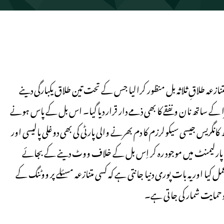
 متنازعہ طلاقِ ثلاثہ بل منظور کرالیا جس کے تحت تین طلاق یکبارگی دینے
سزا کے ساتھ نان ونفقے کا بھی ذمے دار قرار دیا گیا۔ اس بل کے پاس ہونے
نگریس جیسی سیکولرزم کا دم بھرنے والی پارٹی کی بھی دوغلی پالیسی اور
 پارلیمنٹ میں موجود رہ کر اِس بل کے خلاف ووٹ دینے کے بجائے
ا اور یہ بات پوری دنیا جانتی ہے کہ کسی متنازعہ مسئلے پر ووٹنگ کے
حمایت شمار کی جاتی ہے۔