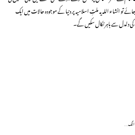
 تو انشاء اللہ یہ ملتِ اسلامیہ پر دنیا کے موجودہ حالات میں ایک
کی دلدل سے باہر نکال سکیں گے۔
ات الگ…