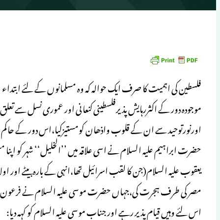
فلسطین کی اہمیت کا صرف ایک حوالہ کہ وہ مسلمانوں کے لئے ابتداء ا
موجودہ دور کے اکثررہایش پذیرفلسطینی کنعانی اور عموری نسل سے تعلق
اورنورتوحید سے ان کے قلوب واذھان کومستیزکیا،اس دور کے حاکم ملکی
حضرت ابراہیم علیہ السلام نے اسی علاقہ میں ’’الخلیل‘‘ شہر کو اپن
یعقوب علیہ السلام(جن کا لقب اسرائیل تھا،انہی کے بارہ بیٹے اور اولا
مصر کی طرف ہجرت کی،جہاں حضرت موسی علیہ السلام نے فرعون سے مقا
اس لئے وہیں قیام پذیر رہے اور جناب موسی علیہ السلام کو کہہ دیا: