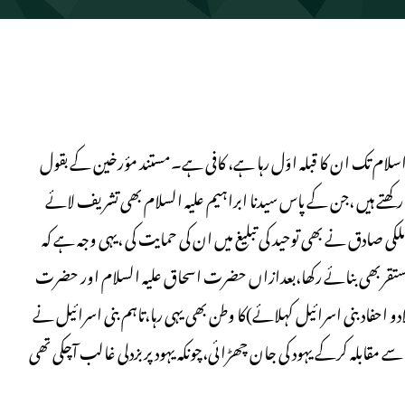
سلام تک ان کا قبلہ اوّل رہا ہے، کافی ہے۔مستند مؤرخین کے بقول
 رکھتے ہیں ،جن کے پاس سیدنا ابراہیم علیہ السلام بھی تشریف لائے
 صادق نے بھی توحید کی تبلیغ میں ان کی حمایت کی ،یہی وجہ ہے کہ
ا مستقربھی بنائے رکھا،بعدازاں حضرت اسحاق علیہ السلام اور حضرت
دو احفاد بنی اسرائیل کہلائے)کا وطن بھی یہی رہا،تاہم بنی اسرائیل نے
بلہ کرکے یہود کی جان چھڑائی،چونکہ یہود پربزدلی غالب آچکی تھی