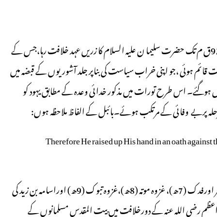
یوں انہوں نے خود ہی ارض مقدس جانے سے انکار کردیا۔ 963-923ق م تک حضرت سلیما ن علیہ السلام کا زریں عہد خلافت رہا،جس کے
 قائم ہوئی ،جو اپنی خراب سیاست کی بناپر جلد آشوریوں کے قبضہ میں
تقل ہوگئے۔ اس طرح تورات میں مذکور خدائی وعدہ کے مطابق یہود کو
ہرمرحلہ پربے وفائی کے مرتکب ہوئے۔بائبل کے الفاظ ملاحظہ ہوں:
Therefore He raised up His hand in an oath against 
عہد رسالت میں اس کو فتح کرنے کے لئے لشکر بھیجے گئے،چنانچہ فتح خیبر اورفدک (7ھ)، غزوہ موتہ (8ھ)،غزوہ تبوک (9ھ) اوراسامہ بن زید کی
یں، بالآخر ۶۱ھ میں حضرت فاروق اعظم رضی اللہ عنہ کے دورخلافت میں بیت المقدس مسلمانوں کے