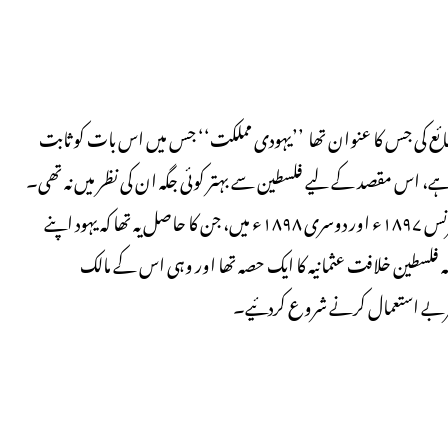
شائع کی جس کا عنوان تھا ’’یہودی مملکت‘‘ جس میں اس بات کو ثابت
، اس مقصد کے لیے فلسطین سے بہتر کوئی جگہ ان کی نظر میں نہ تھی۔
اس دور میں یہودیوں کی عالمی سطح پر دو بڑی کانفرنسیں ہوئیں، پہلی کانفرنس ۱۸۹۷ء اور دوسری ۱۸۹۸ء میں، جن کا حاصل یہ تھا کہ یہود اپنے
 فلسطین خلافت عثمانیہ کا ایک حصہ تھا اور وہی اس کے مالک
بے استعمال کرنے شروع کردئیے۔