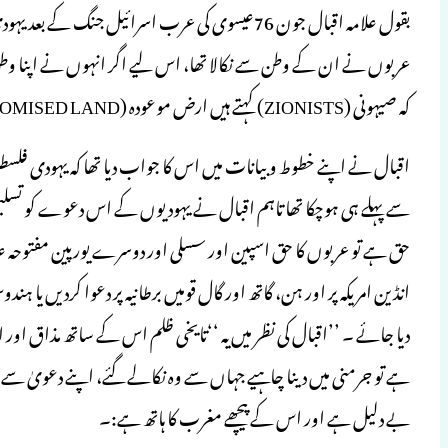
بقول علامہ اقبال جون 76عیسوی کی عرب اسرائیل جنگ ک
عربوں نے ان کے وطن سے نکالا تھا، اس لیے اگر انہوں نے اپنا وطن دوب
کہ صیہونی (ZIONISTS) کہتے ہیں ارض موعودہ (PROMISED LAND) ہے جہاں ہر یہودی کا آنا بہت ضروری ہے۔
اقبال نے اپنے خطوط و بیانات میں اس کا جواب دیا تھا کہ یہودی فلس
سے پہلے ہی ہوچکا تھا تاہم اقبال نے یہودیوں کے اس دعوے کو تسلیم کر
حق ہے تو عربوں کا حق اسپین اور سسلی اور دوسرے یورپین مفتوحہ علاق
انڈین امریکہ پر اور ہن، گاتھ اور گال قومیں برطانیہ پر دعوا کردیں یا 
دیا جائے ۔ ’’اقبال کی نظر میں یہ ‘‘تایخی ظلم اس کے ساتھ مذاق اور
ہے تو جرمنی میں دینا چاہیے جہاں سے وہ نکالے گئے، اپنے دعویٰ سے ہ
بے دلیل ہے اور اس کے پیچھے مغرب کا ہاتھ ہے:۔