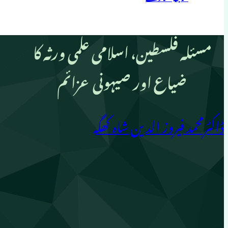
مسئلہ فلسطین، اسلامی علمی ورثہ کا
ضیاع اور صیہونی عزائم
ڈاکٹرمحمد فیروز الدین شاہ کھگہ