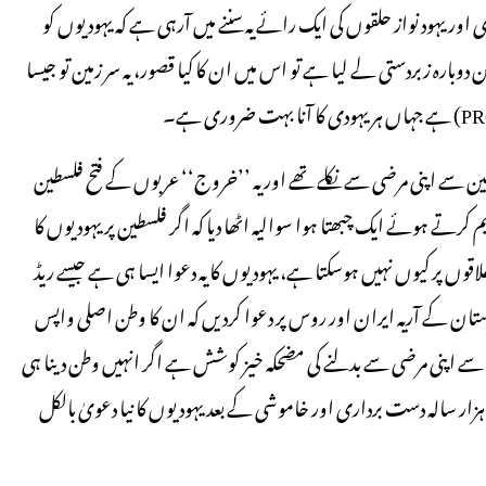
ے بعد یہودی اور یہود نواز حلقوں کی ایک رائے یہ سننے میں آرہی ہے کہ یہودیوں کو
ارہ زبردستی لے لیا ہے تو اس میں ان کا کیا قصور، یہ سر زمین تو جیسا
طین سے اپنی مرضی سے نکلے تھے اور یہ ’’خروج‘‘ عربوں کے فتح فلسطین
تے ہوئے ایک چبھتا ہوا سوالیہ اٹھا دیا کہ اگر فلسطین پر یہودیوں کا
وں پر کیوں نہیں ہوسکتا ہے، یہودیوں کا یہ دعوا ایسا ہی ہے جیسے ریڈ
ہندوستان کے آریہ ایران اور روس پر دعوا کردیں کہ ان کا وطن اصلی واپس
 اسے اپنی مرضی سے بدلنے کی مضحکہ خیز کوشش ہے اگر انہیں وطن دینا ہی
زار سالہ دست برداری اور خاموشی کے بعد یہودیوں کا نیا دعویٰ بالکل