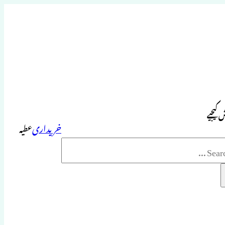
 کیجیے
خریداری
عطیہ
Sea