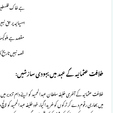
ہے خاک فلسطین پ
ہسپانیہ پر حق نہ
مقصد ہے ملوکیت 
قصہ نہیں تاریخ ک
خلافت عثمانیہ کے عہد میں یہودی سازشیں:
خلافت عثمانیہ کے آخری خلیفہ سلطان عبدالحمید کو اپنے دام تزویر 
میں بھاری رقوم دے کر ترکوں کو خریدا گیا، خود خلیفہ عبدالحمید کو لال