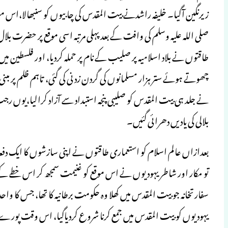
زیرنگین آگیا۔ خلیفہ راشدنے بیت المقدس کی چابیوں کو سنبھالا،اس مع
صلی اللہ علیہ وسلم کی وافت کے بعد پہلی مرتبہ اسی موقع پر حضرت ب
طاقتوں نے بلاد اسلامیہ پر صلیب کے نام پر حملہ کردیا، اور فلسطین م
چھوتے ہوئے ستر ہزار مسلمانوں کی گردن زدنی کی گئی، تاہم ظلم پر مبنی
بلالی کی یادیں دھرائی گئیں۔
بعدازاں عالم اسلام کو استعماری طاقتوں نے اپنی سازشوں کا ایک دفعہ پ
سفارتخانہ جو بیت المقدس میں کھلا وہ حکومت برطانیہ کا تھا، جس کا 
یہودیوں کو بیت المقدس میں جمع کرنا شروع کردیاگیا، اس وقت پور