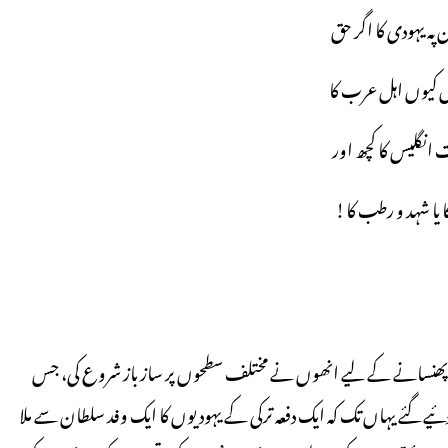
ہ یہودی کا اگر حق
یں کیوں اہل عرب کا
انگلیس کا کچھ اور
ا یا شہد و رطب کا!
میں پھنسانے کے لیے انھوں نے مختلف سطحوں پر ساز باز شروع کی، جس
چ دئیے گئے یہاں تک کہ ایک دفعہ ترکی کے یہودیوں کا ایک وفد سلطان سے ملا