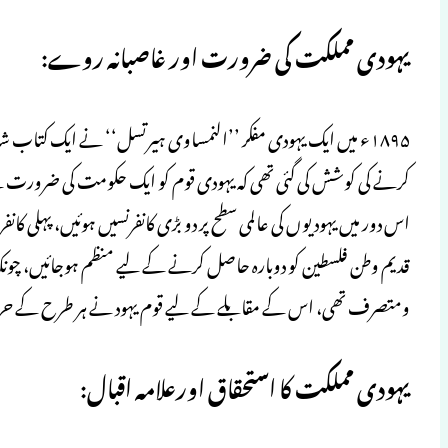
یہودی مملکت کی ضرورت اور غاصبانہ روے:
۱۸۹۵ء میں ایک یہودی مفکر ’’النمساوی ہیرتسل‘‘ نے ایک کتاب 
کرنے کی کوشش کی گئی تھی کہ یہودی قوم کو ایک حکومت کی ضرورت ہے
قدیم وطن فلسطین کو دوبارہ حاصل کرنے کے لیے منظم ہوجائیں، چونکہ
ومتصرف تھی، اس کے مقابلے کے لیے قوم یہود نے ہر طرح کے حر
یہودی مملکت کا استحقاق اورعلامہ اقبال: