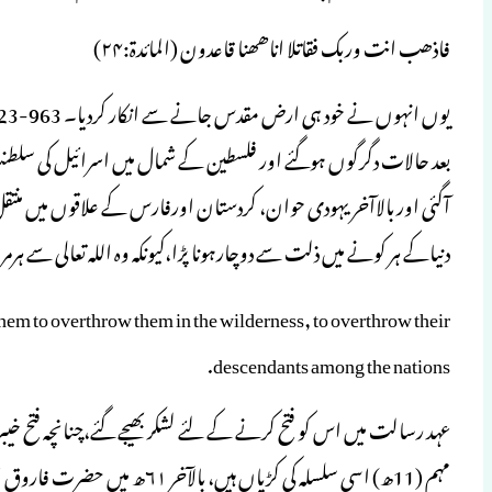
فاذھب انت وربک فقاتلا اناھھنا قاعدون (المائدۃ:۲۴)
بعد حالات دگرگوں ہوگئے اور فلسطین کے شمال میں اسرائیل کی سلطنت
آگئی اور بالاآخر یہودی حوان، کردستان اورفارس کے علاقوں میں من
دنیاکے ہر کونے میں ذلت سے دوچارہونا پڑا،کیونکہ وہ اللہ تعالی سے 
them to overthrow them in the wilderness, to overthrow their
descendants among the nations.
مہم (11ھ) اسی سلسلہ کی کڑیاں ہ