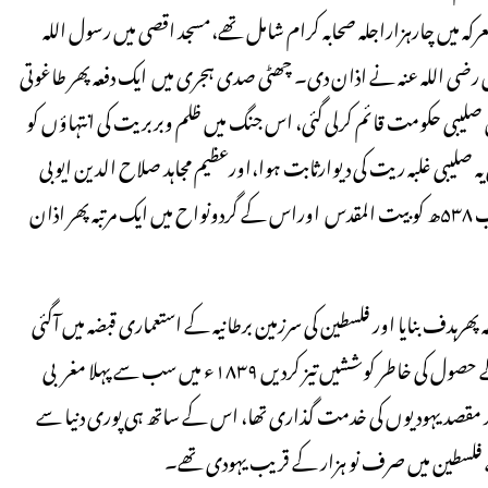
رکہ میں چارہزاراجلہ صحابہ کرام شامل تھے،مسجد اقصی میں رسول اللہ
لال رضی اللہ عنہ نے اذان دی۔ چھٹی صدی ہجری میں ایک دفعہ پھر طاغوتی
یں صلیبی حکومت قائم کرلی گئی، اس جنگ میں ظلم وبربریت کی انتہاؤں کو
 یہ صلیبی غلبہ ریت کی دیوارثابت ہوا،اورعظیم مجاہد صلاح الدین ایوبی
نے جلد ہی بیت المقدس کو صلیبی پنجہ استبداد سے آزاد کرالیا،یوں رجب ۵۳۸ھ کو بیت المقدس اوراس کے گردونواح میں ایک مرتبہ پھر اذان
ھرہدف بنایا اور فلسطین کی سرزمین برطانیہ کے استعماری قبضہ میں آگئی
تو مکار اور شاطر یہودیوں نے اس موقع کو غنیمت سمجھ کر اس خطے کے حصول کی خاطر کوششیں تیز کردیں ۱۸۳۹ء میں سب سے پہلا مغربی
واحد مقصد یہودیوں کی خدمت گذاری تھا، اس کے ساتھ ہی پوری دنیا سے
ے فلسطین میں صرف نو ہزار کے قریب یہودی تھے۔