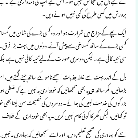
کے لیے دل میں گنجائش نہیں ہو۔ اس لیے آپ کی ذمہ داری ہے کہ بچے
پرورش میں کسی طرح کی کمی نہیں ہونے دیں۔
ایک بچے کے مزاج میں شرارت ہو اور وہ کسی بڑے کی شان میں گستاخی 
کسی بڑے کے ساتھ گستاخی سے پیش آئے، دونوں میں بہت بڑا فرق ہے۔
سی تنبیہ کافی ہے۔ لیکن دوسری صورت کے لیے تنبیہ کافی نہیں ہے، بل
دل کے اندر بہت سے غلط جذبات اچھے ناموںکے ساتھ پنپنے لگتے ہیں، اس
بڑھائیں، مگر ساتھ ہی یہ بھی سمجھائیں کہ خودداری یہ نہیں ہے کہ غلطی 
بزرگوں کی خدمت نہیں کی جائے۔ دوسروں کی نصیحت سن لینا بھی خود
تو کھائیں، لیکن گھر کا کوئی کام نہیں کریں۔ یہ بھی خودداری کے خلاف
بچے کو بہادری کی صحیح تعلیم دیں، اور اسے سمجھائیں کہ بہادری یہ نہ