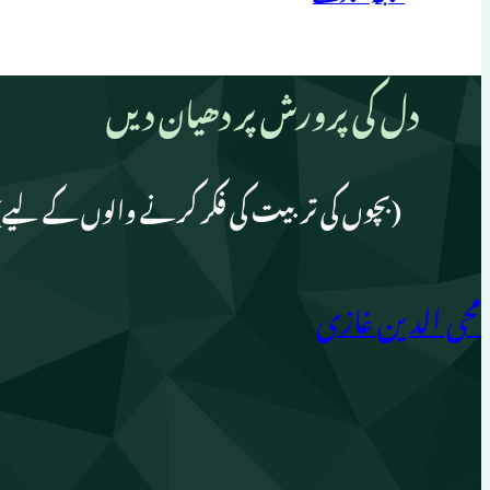
دل کی پرورش پر دھیان دیں
(بچوں کی تربیت کی فکر کرنے والوں کے لیے)
محی الدین غازی