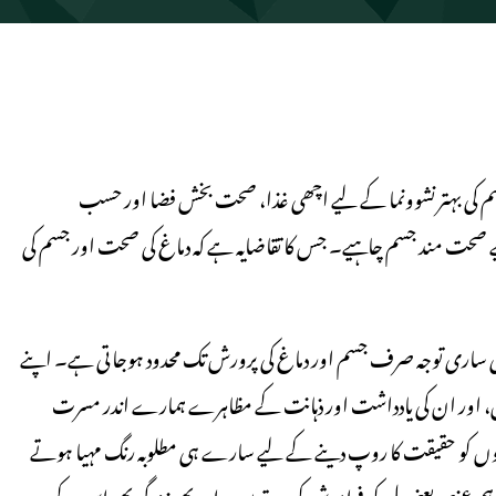
 کی بہتر نشوونما کے لیے اچھی غذا، صحت بخش فضا اور حسب
صحت مند جسم چاہیے۔ جس کا تقاضایہ ہے کہ دماغ کی صحت اور جسم کی
 ساری توجہ صرف جسم اور دماغ کی پرورش تک محدود ہوجاتی ہے۔ اپنے
ہیں، اور ان کی یادداشت اور ذہانت کے مظاہرے ہمارے اندر مسرت
ابوں کو حقیقت کا روپ دینے کے لیے سارے ہی مطلوبہ رنگ مہیا ہوتے
صر یعنی دل کو فراموش کردیتے ہیں۔ اور پھر زندگی بھر اس کے