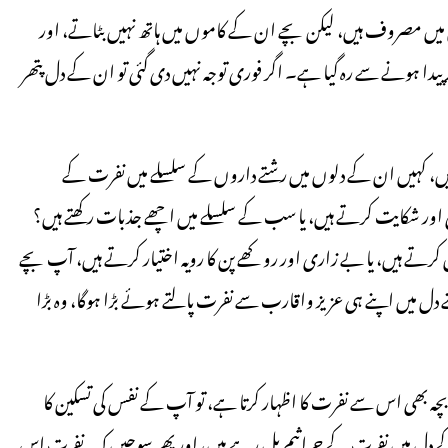
میں مصروف ہیں، لیکن بچے ان کے کاموں میں ہاتھ نہیں بٹاتے، اور
 پیدا ہونے سے رہ گیا ہے۔ اگر فوری توجہ نہیں دی گئی تو ان کے دل پتھر
 ہیں، کہیں ان کے دلوں میں رشتے داروں کے سلسلے میں نفرت کے
ی اور شکایت کرتے ہیں، یا سب کے سلسلے میں اچھے جذبات رکھتے ہیں؟
ل کرتے ہیں، یا بے زاری اور روکھے پن کا رویہ اختیار کرتے ہیں، آپ بچے
 دل میں اپنے ہی عزیز واقارب سے نفرت پالتے ہوئے بڑا ہوگا، وہ بڑا
 بھی اس سے نفرت کا اظہار کرتا ہے، تو آپ کے نفس کی تسکین کا
 دل میں نفرت کے جراثیم پل رہے ہیں، اور پھر سوچیں کہ یہ نفرت اس