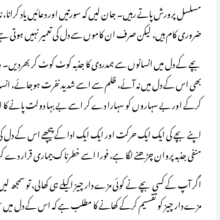
مسلسل پرورش پاتے رہیں۔ جان لیں کہ سورتیں اور دعائیں یاد کرانا، ناظر
ضروری کام ہیں، لیکن صرف ان کاموں سے دل کی تعمیر نہیں ہوتی
بچے کے دل میں انسانوں سے ہمدردی کا جذبہ کوٹ کوٹ کر بھردیں۔ وہ 
بھی اس کے دل میں نہ آئے، ظلم سے اسے شدید نفرت ہوجائے، ان
کرکے اور بے سہاروں کو سہارا دے کر اسے بے بہا دولت پانے کا
اپنے بچے کی ایک ایک حرکت اور ایک ایک ادا کے پیچھے اس کے دل کی 
منفی جذبہ پروان چڑھنے لگا ہے، فورا اسے خطرناک بیماری قرار دے ک
اگر آپ کے کسی بچے نے کوئی مزے دار چیز اکیلے ہی کھالی، تو سمجھ ل
مزے دار چیز کو تقسیم کرکے کھانے کا مطلب ہے کہ اس کے دل میں 