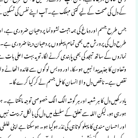
کے دل کی صحت کے لیے کتنی مہلک ہے۔ آپ اپنے نفس کی تسکین کے لیے 
جس طرح جسم اور دماغ کی ہمہ جہت نشوونما پر دھیان ضروری ہے، او
طرح دل کی پرورش میں بھی تمام پہلووں پر دھیان دینا ضروری ہے۔ اگ
نمازوں کے ساتھ تہجد کی بھی پابندی کرنے لگا، تو یہ بہت اعلی ب
وتعاون کا جذبہ پیدا نہیں ہوسکا، اور وہ بس لوگوں سے فائدہ اٹھانے والا بن
نقص ہے۔ ناقص دل والا انسان کامل جسم لے کر کیا کرے گا۔
یاد رکھیں دل کا ہر شعبہ اور ہر گوشہ الگ الگ خصوصی توجہ مانگتا ہے
ہورہی ہو، لیکن اللہ سے تعلق کے سلسلے میں دل کی بالکل تربیت نہیں
اور احسان مندی کا پہلو کوتاہی کی نذر ہوگیا ہو۔ ہوسکتا ہے اپنی غلطی