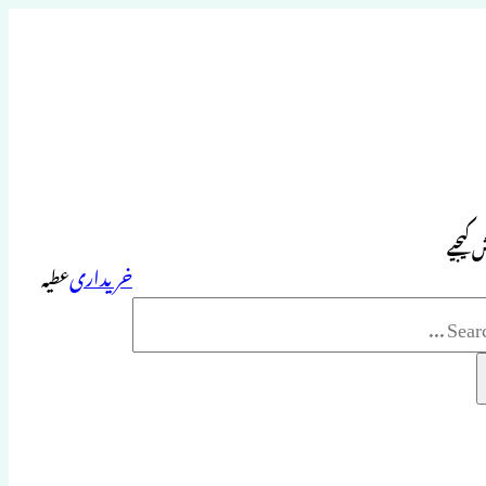
 کیجیے
خریداری
عطیہ
Sea