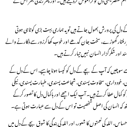
 دل کی پرورش بھول جاتے ہیں تو یہ ہماری بہت بڑی کوتاہی ہوتی
 تیز رفتار گھوڑے، سخت جان گدھے اور خوب کھاکرزور سے ڈکارنے والے
ند اور شکرگزار انسان نہیں تیار کرتے ہیں۔
گی سے سوچیں کہ آپ کے بچے کے دل کو کیسا ہونا چاہیے، اس کے دل کے
ی، خود داری، سخاوت پسندی، شجاعت پسندی، طہارت پسندی، نیکی
کمال عطا کرتے ہیں۔ آپ ایک اچھے اور باکمال دل کا تصور کرکے
ے ساتھ کہ انسان کی اصل شخصیت تو اس کے دل سے عبارت ہوتی ہے۔
 احساس، اللہ کی نعمتوں کا شعور، اور اللہ کی بندگی کا شوق بچے کے دل میں