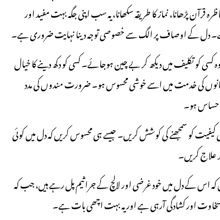
ہ قرآن پڑھانا، نماز کا طریقہ سکھانا، یہ سب اپنی جگہ بہت مفید اور
 ہے۔ دل کے اوصاف پر الگ سے خصوصی توجہ دینا نہایت ضروری ہے۔
کسی کو تکلیف میں دیکھ کر بے چین ہوجائے۔ کسی کو دکھ دینے کا خیال
سانوں کی خدمت میں اسے خوشی محسوس ہو۔ ضرورت مندوں کی مدد
 احساس ہو۔
کیفیت کو سمجھنے کی کوشش کریں۔ جیسے ہی محسوس کریں کہ دل میں کوئی
ر علاج کریں۔
یں کہ اس کے دل میں خود غرضی اور لالچ کے جراثیم پل رہے ہیں، جب کہ
سخاوت اور کشادگی آرہی ہے اور یہ بہت اچھی بات ہے۔