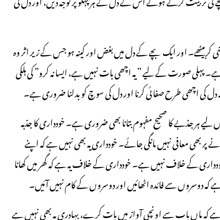
 کی تربیت کرتے ہوئے اس کے دل کے ہر پہلو پر توجہ دیں، اور دل کی
کربیٹھے۔ اور ایک بچے کے دل میں بغض اور کینہ ہو جس کے زیر اثر وہ
 پہلی صورت کے لیے ” یہ اچھی بات نہیں ہے، ایسا نہ کرو” کی ہلکی
کہ دل کی اچھی طرح صفائی کرنا اور دل کی سوچ کو بدلنا ضروری ہے۔
 لیے ہر جذبے کا صحیح مفہوم بتانا بھی ضروری ہے۔ خودداری کا جذبہ
ہونے پر بھی معافی نہیں مانگی جائے۔ خودداری یہ بھی نہیں ہے کہ اپنے
داری کے خلاف نہیں ہے۔ خودداری کے خلاف یہ ہے کہ گھر میں کھانا
 ہے کہ دوسروں سے فائدہ اٹھائیں اور دوسروں کے کام نہیں آئیں۔
یں ہے کہ ماں باپ سے اونچی آواز میں بات کرے، بہادری یہ بھی نہیں ہے