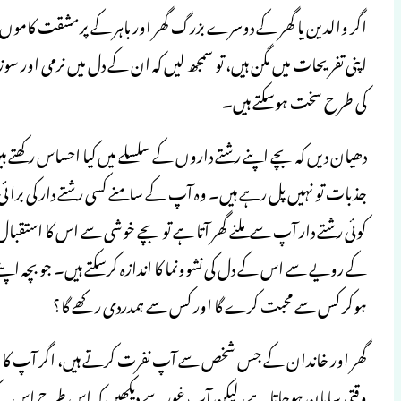
اگر والدین یا گھر کے دوسرے بزرگ گھر اور باہر کے پرمشقت کاموں 
اپنی تفریحات میں مگن ہیں، تو سمجھ لیں کہ ان کے دل میں نرمی اور سوز
کی طرح سخت ہوسکتے ہیں۔
دھیان دیں کہ بچے اپنے رشتے داروں کے سلسلے میں کیا احساس رکھتے
جذبات تو نہیں پل رہے ہیں۔ وہ آپ کے سامنے کسی رشتے دار کی برائ
کوئی رشتے دار آپ سے ملنے گھر آتا ہے تو بچے خوشی سے اس کا استقبا
کے رویے سے اس کے دل کی نشوونما کا اندازہ کرسکتے ہیں۔ جو بچہ اپنے
ہوکر کس سے محبت کرے گا اور کس سے ہمدردی رکھے گا؟
گھر اور خاندان کے جس شخص سے آپ نفرت کرتے ہیں، اگر آپ کا بچہ
وقتی سامان ہوجاتا ہے، لیکن آپ غور سے دیکھیں کہ اس طرح اس کے