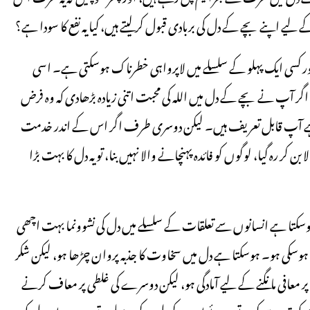
اپنے بچے کے دل کی بربادی قبول کرلیتے ہیں، کیا یہ نفع کا سودا ہے؟
ر کسی ایک پہلو کے سلسلے میں لاپرواہی خطرناک ہوسکتی ہے۔ اسی
ر آپ نے بچے کے دل میں اللہ کی محبت اتنی زیادہ بڑھادی کہ وہ فرض
ات ہے آپ قابل تعریف ہیں۔ لیکن دوسری طرف اگر اس کے اندر خدمت
 کر رہ گیا، لوگوں کو فائدہ پہنچانے والا نہیں بنا، تو یہ دل کا بہت بڑا
۔ ہوسکتا ہے انسانوں سے تعلقات کے سلسلے میں دل کی نشوونما بہت اچھی
 ہوسکی ہو۔ ہوسکتا ہے دل میں سخاوت کا جذبہ پروان چڑھا ہو، لیکن شکر
 پر معافی مانگنے کے لیے آمادگی ہو، لیکن دوسرے کی غلطی پر معاف کرنے