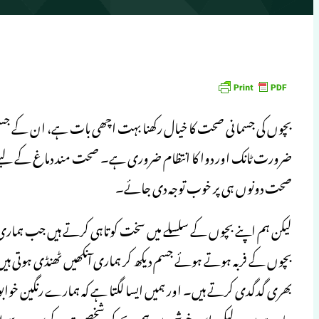
بچوں کی جسمانی صحت کا خیال رکھنا بہت اچھی بات ہے، ان کے جسم
ضرورت ٹانک اور دوا کا انتظام ضروری ہے۔ صحت مند دماغ کے لیے 
صحت دونوں ہی پر خوب توجہ دی جائے۔
لیکن ہم اپنے بچوں کے سلسلے میں سخت کوتاہی کرتے ہیں جب ہماری
بچوں کے فربہ ہوتے ہوئے جسم دیکھ کر ہماری آنکھیں ٹھنڈی ہوتی 
بھری گدگدی کرتے ہیں۔ اور ہمیں ایسا لگتا ہے کہ ہمارے رنگین خو
جارہے ہیں۔ لیکن اس خوشی میں ہم بچے کی شخصیت کے سب سے اہم عن