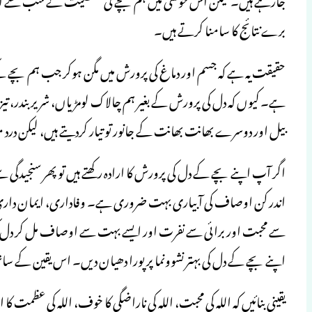
برے نتائج کا سامنا کرتے ہیں۔
حقیقت یہ ہے کہ جسم اور دماغ کی پرورش میں مگن ہوکر جب ہم بچے کے
ہے۔ کیوں کہ دل کی پرورش کے بغیر ہم چالاک لومڑیاں، شریر بندر،
بیل اور دوسرے بھانت بھانت کے جانور تو تیار کردیتے ہیں، لیکن درد م
اگر آپ اپنے بچے کے دل کی پرورش کا ارادہ رکھتے ہیں تو پھر سنجید
اندر کن اوصاف کی آبیاری بہت ضروری ہے۔ وفاداری، ایمان دار
سے محبت اور برائی سے نفرت اور ایسے بہت سے اوصاف مل کر دل کو 
اپنے بچے کے دل کی بہتر نشوونما پر پورا دھیان دیں۔ اس یقین ک
یقینی بنائیں کہ اللہ کی محبت، اللہ کی ناراضگی کا خوف، اللہ کی عظمت کا