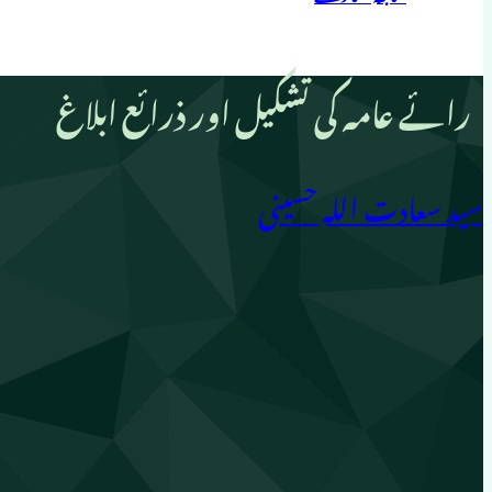
رائے عامہ کی تشکیل اور ذرائع ابلاغ
سید سعادت اللہ حسینی