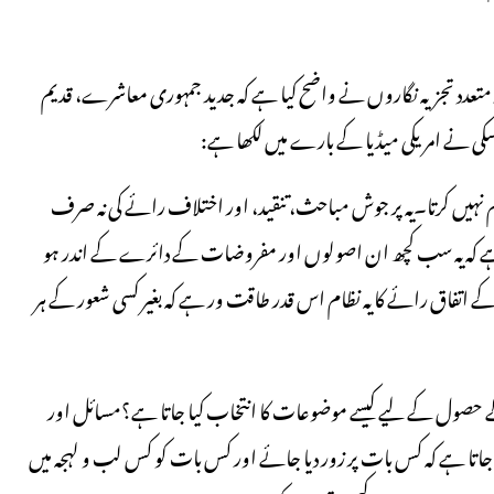
گر متعدد تجزیہ نگاروں نے واضح کیا ہے کہ جدید جمہوری معاشرے، قدیم
مسکی نے امریکی میڈیا کے بارے میں لکھا ہے:
م نہیں کرتا۔یہ پر جوش مباحث، تنقید، اور اختلاف رائے کی نہ صرف
ہ ہے کہ یہ سب کچھ ان اصولوں اور مفروضات کے دائرے کے اندر ہو
فاق رائے (elite consensus) ہے۔خواص کے اتفاق رائے کا یہ نظام اس قدر طاقت ور ہے کہ بغیر کسی شعور کے ہر
د کے حصول کے لیے کیسے موضوعات کا انتخاب کیا جاتا ہے؟مسائل اور
یا جاتا ہے کہ کس بات پر زور دیا جائے اور کس بات کو کس لب و لہجہ میں