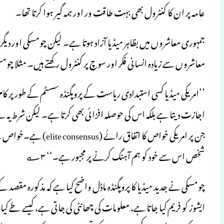
عامہ پر ان کا کنٹرول بھی بہت طاقت ور اور ہمہ گیر ہوا کرتا تھا۔
جمہوری معاشروں میں بظاہر میڈیا آزاد ہوتا ہے۔ لیکن چومسکی اور دی
معاشروں سے زیادہ انسانی فکر اور سوچ پر کنٹرول رکھتے ہیں۔ مثلا چو
’’امریکی میڈیا کسی استبدادی ریاست کے پروپگنڈہ سسٹم کے طور پر کا
اجازت دیتا ہے بلکہ اس کی حوصلہ افزائی بھی کرتا ہے۔ لیکن شرط ی
جن پر امریکی خواص کا ات
شخص اس سے خود کو ہم آہنگ کرنے پر مجبور ہے۔‘‘ ۳؎
چومسکی نے جدید میڈیا کا پروپگنڈہ ماڈل واضح کیا ہے کہ مذکورہ مقص
ایشوز کو فریم کیا جاتا ہے، معلومات کی چھانٹی کی جاتی ہے، کیسے طے ک