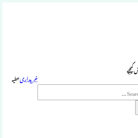
 کیجیے
خریداری
عطیہ
Sea