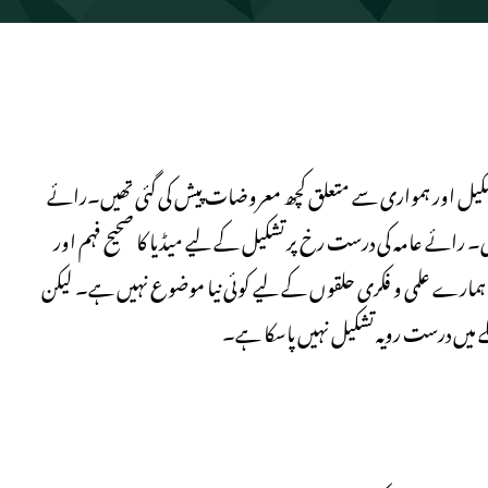
رائے عامہ کی تشکیل اور ہمواری سے متعلق کچھ معروضات پیش کی گئی تھیں۔رائے
کتی۔ رائے عامہ کی درست رخ پر تشکیل کے لیے میڈیا کا صحیح فہم اور
ہمارے علمی و فکری حلقوں کے لیے کوئی نیا موضوع نہیں ہے۔ لیکن
 میں درست رویہ تشکیل نہیں پاسکا ہے۔