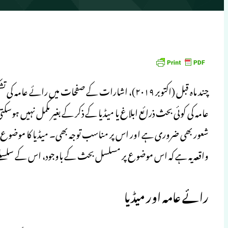
چند ماہ قبل (اکتوبر ۲۰۱۹)، اشارات کے صفحات میں 
عامہ کی کوئی بحث ذرائع ابلاغ یا میڈیا کے ذکر کے بغیر مکمل نہیں ہوس
شعور بھی ضروری ہے اور اس پر مناسب توجہ بھی۔ میڈیا کا موضوع 
واقعہ یہ ہے کہ اس موضوع پر مسلسل بحث کے باوجود، اس کے سلسلے
رائے عامہ اور میڈیا