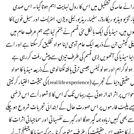
 رائے عامہ کی تشکیل میں اس کا رول نہایت اہم ہوتا گیا۔ اس صدی
آڈیو ویڈیو ریکارڈز، سنیما، ریڈیو، ٹیلی ویژن، انٹرنیٹ اور سیل فون) کا
یں، میڈیا کی ایک بالکل نئی قسم نے جنم لیا جسے ہم عرفِ عام میں
web 2.)سے متعلق وہ انٹرنیٹ اپلی کیشن جن کے ذریعہ ایک عام آدمی اپنا مواد تخلیق کرسکتا ہے اور اسے
ب دنیا میڈیا کی آٹھویں بڑی قسم کی طرف تیزی سے پیش رفت کررہی ہے
شدہ حقیقت‘(augmented reality) کہا جاتا ہے ۱؎۔ ہولوگرام اور ہولولینس جیسی ترقی یافتہ ٹکنالوجی کے ذریعہ میڈیا کا مواد
اس طرح سامنے لایا جاتا ہے کہ استعمال کرنے والے کے لیے یہ پیشکش حقیقی دنیا کے تجربے (real life experience) کی حیثیت اختیار کرلیتی
واس پر اثر انداز ہوتی ہے، یہاں تک کہ اس کا لاشعور اُسے اس فرضی
 جیسے پلیٹ فارموں پر اس صورت حال کے ابتدائی تجربات شروع ہوچکے
ٹ سے بھی کہیں زیادہ ہمہ گیر ہوگا اور گہرے نفسیاتی اور سماجیاتی اثرات کا
کرنے کا مقصد اس حقیقت کی طرف متوجہ کرنا ہے کہ میڈیا کا چیلنج آنے