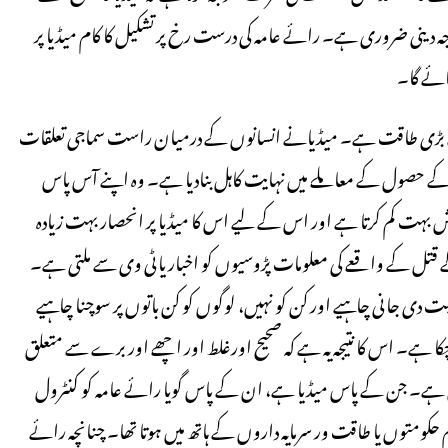
 دینی ضروری ہے۔ رائے عامہ کی درست رخ پر تشکیل کا کام میڈیا پر
جائے گا۔
social pe) ماس میڈیا کی سب سے بڑی طاقت ہے۔ میڈیانے انسانوں کے درمیان راست سماجی تعلقات
 کے حصول کے معاملے میں نہایت کاہل بنادیا ہے۔ وہ اپنے آس پاس
ت کم کرتا ہے اور اس کے لیے اس کا میڈیا پر انحصار بہت زیادہ
ے قتل کے واقعے کی معلومات پڑوسیوں کو اخبار یاٹی وی سے ملتی ہے۔
ہمیت دی جانی چاہیے اور کن کو نہیں، لوگوں کو کن باتوں پر سوچنا چاہیے
کا ہے۔ اس کا نتیجہ یہ ہے کہ صحیح اورغلط اور اچھے اور برے سے متعلق
یا کے ذریعہ تشکیل پاتی ہے۔ جن کے پاس میڈیا ہے، ان کے پاس گویا رائے عامہ کو کنٹرول
ومتوں یا طاقت ور سرمایہ داروں کے ہاتھ میں ہوتا تھا۔ چنانچہ رائے