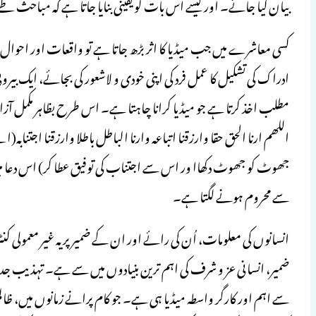
بیان کیا جائے۔ اور کیسے اس بات کو یقینی بنایا جاتا ہے کہ مباحث طے
کسی معاشرے میں جب میڈیا کا اثر بڑھ جاتا ہے تو واقعات اور احوال
ادراک کی تشکیل کا عمل فرد کی اپنی خودی و لاشعور کی بجائے، ایک ب
مطلب اخذ کرتا ہے جو میڈیا کرانا چاہتا ہے۔ اس طرح بظاہر مکمل آزا
اللھم ارنا الحق حقا وارزقنا اتباعہ وارنا الباطل باطلا وارزقنا اجتنابہ
جھوٹ کو جھوٹ دکھاا ور اس سے اجتناب کی توفیق عطا کر) اس دعا می
سے محروم ہونے لگتا ہے۔
انسانوں کی معلومات، اُن کی رائے اور ان کے ضمیر پر یہ غیر معمولی 
ضمیر، انسانی عز و شرف کی اہم ترین بنیادوں میں سے ہے۔ تہذیب جد
سے اہم اور کارگر واسطہ میڈیا ہی ہے۔ جو کام پرانے زمانوں میں، ظال