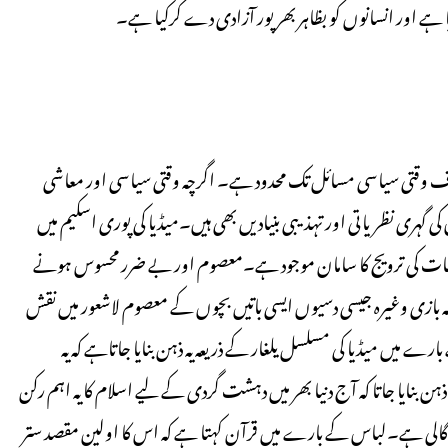
یا ہے اور انسانوں کو بظاہر بھر پور آزادی دے کرکیا ہے۔
م صرف وقتی سیاسی مسائل تک محدود ہے۔ اگرچہ وقتی سیاسی اور معاشی
ہری نظریاتی اور تہذیبی بنیادیں بھی ہیں۔میڈیا کی پوری اسکیم میں
یات کی ترویج کا سامان موجود ہے۔معصوم اور بے ضرر محسوس ہونے
ہ بازی وغیرہ جیسی دسیوں ایسی باتیں بچوں کے معصوم لاشعور میں نقش
ے میں میڈیا کی مسلسل یلغار کے ذریعہ یہ ذہن بنایا جاتاہے کہ یہ
بنایا جاتا کہ آج دنیا بھر میں دہشت گردی کے لیے اسلام کا یہ اہم رکن
 گالی ہے۔لباس کے بارے میں قرآن کہتا ہے کہ اس کا اولین مقصد ستر