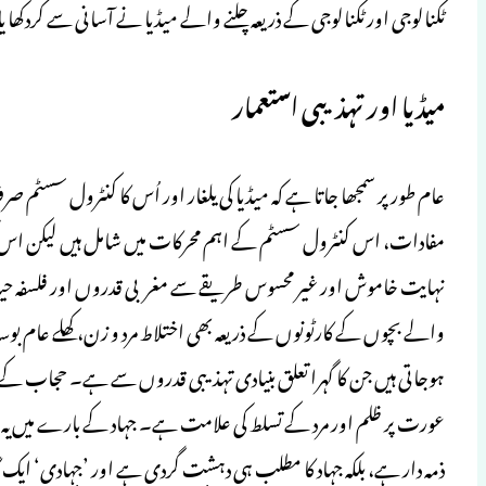
ٹکنالوجی اور ٹکنالوجی کے ذریعہ چلنے والے میڈیا نے آسانی سے کردکھا 
میڈیا اور تہذیبی استعمار
عام طور پر سمجھا جاتا ہے کہ میڈیا کی یلغار اور اُس کا کنٹرول سسٹ
مفادات، اس کنٹرول سسٹم کے اہم محرکات میں شامل ہیں لیکن اس کی گ
نہایت خاموش اور غیر محسوس طریقے سے مغربی قدروں اور فلسفہ ح
والے بچوں کے کارٹونوں کے ذریعہ بھی اختلاط مرد و زن،کھلے عام بوس
ہوجاتی ہیں جن کا گہرا تعلق بنیادی تہذیبی قدروں سے ہے۔ حجاب کے بار
عورت پر ظلم اور مرد کے تسلط کی علامت ہے۔ جہاد کے بارے میں یہ ذہن 
ذمہ دار ہے، بلکہ جہاد کا مطلب ہی دہشت گردی ہے اور ’جہادی‘ ایک