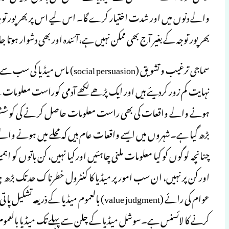
والے دنوں میں اور شدت اختیار کرے گا۔ اس لیے اس پر بھرپور توجہ
بھرپور توجہ کے بغیر آج بھی ممکن نہیں ہے،آئندہ اور بھی دشوار ہوتا 
سماجی ترغیب و تشویق (rsuasion
نہایت کم زور کردیئے ہیں اور ایک پڑھے لکھے آدمی کوراست معلومات
ہونے والے واقعات کی بھی راست معلومات حاصل کر نے کی کوشش بہ
بڑھ گیا ہے۔شہروں میں ایسے واقعات عام ہیں کہ محلے میں ہونے وال
چنانچہ لوگوں کو کیا معلومات ملنی چاہئیں اور کیا نہیں، کن باتوں کو ا
اور کن پر نہیں، ان سب امور پر میڈیا کا کنٹرول خطرناک حد تک بڑھ چ
عوام کی رائے (value judgment) بالعموم میڈ
کرنے کا لائسنس ہے۔سوشل میڈیا کے چلن سے پہلے تک میڈیا بالعموم حک