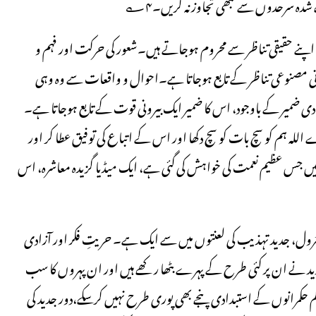
 شدہ سرحدوں سے کبھی تجاوز نہ کریں۔۴؎
 اپنے حقیقی تناظر سے محروم ہوجاتے ہیں۔شعور کی حرکت اور فہم و
یرونی مصنوعی تناظر کے تابع ہوجاتا ہے۔احوال و واقعات سے وہ وہی
دی ضمیر کے باوجود، اس کا ضمیر ایک بیرونی قوت کے تابع ہوجاتا ہے۔
(اے اللہ ہم کو سچ بات کو سچ دکھا اور اس کے اتباع کی توفیق عطا کر اور
ں جس عظیم نعمت کی خواہش کی گئی ہے، ایک میڈیا گزیدہ معاشرہ، اس
کنٹرول، جدید تہذیب کی لعنتوں میں سے ایک ہے۔ حریتِ فکر اور آزادی
ید نے ان پر کئی طرح کے پہرے بٹھا رکھے ہیں اور ان پہروں کا سب
م حکمرانوں کے استبدادی پنجے بھی پوری طرح نہیں کرسکے،دور جدید کی