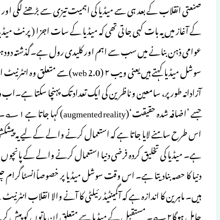
صنعتی انقلاب کے بعد ہی سے میڈیا کی اہمیت تیزی سے بڑھنے لگی اور
کے آغاز میں یہ بات کہی جاتی تھی کہ میڈیا کے سات اجزا ( پرنٹ میڈیا، 
عوامی ذہن بنانے میں سب سے اہم اور کلیدی رول ہے۔گذشتہ دودہوں م
سوشل میڈیا کہتے ہیں یعنی ویب ۲ (0
آزادانہ طور پر، سامعین و ناظرین کی ایک تعداد تک پہنچا سکتا ہے۔ا
جسے ’اضافہ 
ہے۔ میڈیا کی تخلیق کردہ فرضی دنیا استعمال کرنے والے کے پانچوں ح
دنیا کا حصہ بنادیتا ہے۔ اس وقت سوشل میڈیا پر خصوصاًانسٹاگرام
ہیں۔ ماہرین کا اندازہ ہے کہ آگمینٹیڈ رئیلٹی کا آنے والا انقلاب انٹرنی
حامل ہوگا۲؎۔ مستقبل کے میڈیا سے متعلق ان باتوں کو پیش 