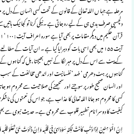
مرحلہ ہے جہا ں اللہ تعالیٰ کے قانون کے تحت کسی انسان کے دل پر م
دلچسپی صرف بدی ہی کے لیے رہ جاتی ہے ۔نیکی کرنا تو کجا نیک باتیں سن
آیت ۱۵۵ میں بھی اسی بات کو دہرایا گیا ہے ۔ ان آیات کے مطالع
کے پیٹ سے اس کے دل پر مہر لگا کے نہیں بھیجتا ،بل کہ گناہوں کے قدرت
گناہوں پر ہٹ دھرمی ‘ ضد ‘ نفسانیت اور اندھی مخالفت کے سبب جب وہ ن
اور انسان صحیح طور پر سوچنے اور سمجھنے کی صلاحیت سے محروم ہو جاتا ہ
کسی کا محروم ہو جانا اللہ تعالیٰ کا عذاب ہے، جو اس کی نعمتوں کی ناشک
کیفیت کا دوسرا نام تطہیر قلوب سے محرومی ہے۔ حدیث نبوی سے بھی
اِنَّ الْمُوْ مِنینْ اِذَا ذَنُبِ کاَنَتْ نَکِتَہِ سَوْدَائِ فِیْ قُلْبِہ وَاِنَّ ذَاْدَتُ حَیَّ تَعْلَوْ قَلْبِہ