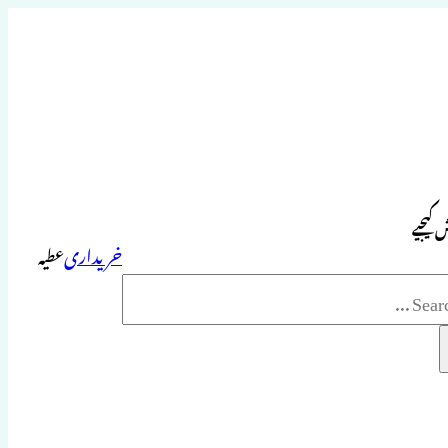
 کیجیے
خریداری
عطیہ
Sea