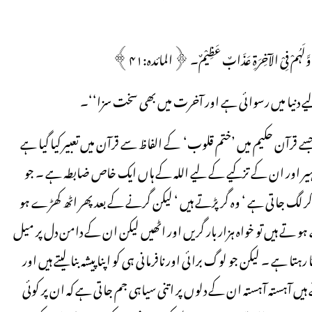
ٌ وَّلَہُمْ فِیْ الآخِرَۃِ عَذَابٌ عَظِیْمٌ۔ ﴿المائدہ:۴۱﴾
 لیے دنیا میں رسوائی ہے اور آخرت میں بھی سخت سزا‘‘۔
قرآن حکیم میں ’ختم قلوب‘ کے الفاظ سے قرآن میں تعبیر کیا گیا ہے
طہیر اور ان کے تزکیے کے لیے اللہ کے ہاں ایک خاص ضابطہ ہے ۔ جو
ٹھو کر لگ جاتی ہے ‘ وہ گرپڑتے ہیں ‘ لیکن گرنے کے بعد پھر اٹھ کھڑے ہو
 تے ہیں تو خواہ ہزار بار گریں اور اٹھیں لیکن ان کے دامن دل پر میل
 رہتا ہے ۔ لیکن جو لوگ برائی اور نافرمانی ہی کو اپنا پیشہ بنا لیتے ہیں اور
 آہستہ آہستہ ان کے دلوں پر اتنی سیاہی جم جاتی ہے کہ ان پر کوئی