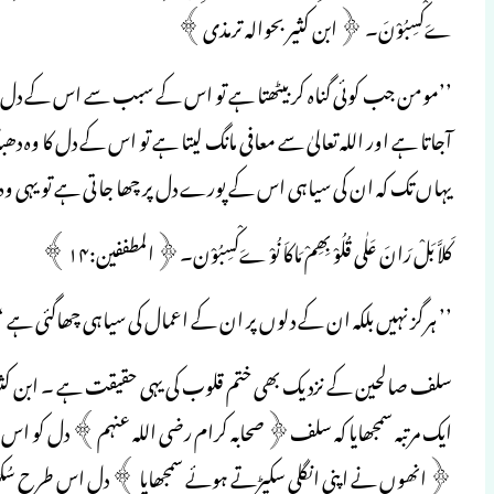
ےَکْسِبُوْنَ۔ ﴿ابن کثیر بحوالہ ترمذی﴾
’’مومن جب کوئی گناہ کر بیٹھتا ہے تو اس کے سبب سے اس کے دل پر ایک س
آجاتا ہے اور اللہ تعالیٰ سے معافی مانگ لیتا ہے تو اس کے دل کا وہ د
یہاں تک کہ ان کی سیاہی اس کے پورے دل پر چھا جاتی ہے تو یہی وہ رین
کَلاَّ بَلْ رَانَ عَلٰی قُلُوْ بِھِمْ مَاکاَنُوْ ےَکْسِبُوْن۔﴿المطففین:۱۴﴾
’’ ہرگز نہیں بلکہ ان کے دلوں پر ان کے اعمال کی سیاہی چھاگئی ہے 
سلف صالحین کے نزدیک بھی ختم قلوب کی یہی حقیقت ہے ۔ ابن کثیر 
ایک مرتبہ سمجھایا کہ سلف﴿صحابہ کرام رضی اللہ عنہم﴾ دل کو اس ہتھیل
﴿انھوں نے اپنی انگلی سکیڑتے ہوئے سمجھایا ﴾ دل اس طرح سُکڑ جاتا