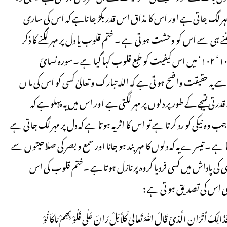
ہر لگ جاتی ہے اور اس کا مذاق اس قدر بگڑ جا ناہے کہ اس کی ساری
نے ہی سے اس کو وحشت ہو تی ہے ۔ ختم قلوب یا دل پر مہر لگنے کا ذکر
قرآن حکیم میں دیگر مقامات پر بھی آیا ہے سورہ اعراف آیت : ۱۰۰ ‘ ۱۰۱‘ ۱۰۲‘ میں اس کیفیت کو طبع قلوب کہا گیا ہے ۔سورہ نسائ
ے سے یہ حقیقت واضح ہو تی ہے کہ اللہ تبارک و تعالیٰ کسی کو اس کی ما ں
ی نتیجے کے طور پر دلوں پر مہر لگتی ہے اور اس میں یہ پہلو ہے کہ
یکی کو رد کر تا ہے تو اس کا اثر یہ ہو تا ہے کہ دل پر مہر لگ جاتی ہے
ے ۔ تیسرے یہ کہ دلوں کا مہر بند ہو جانا اور سمع و بصر کی صلاحیتوں سے
ری کی پاداش میں کسی فردیا گروہ پر نازل ہو تا ہے ۔ختم قلوب کی اس
 اس کی تصدیق ہو تی ہے :
 فَذَالِکَ أَتْرَان الَّذیْ قَالَ اللّٰہُ تَعالیٰ کَلاَّ بَلْ رَانَ عَلٰی قُلُوْ بِھِمْ مَاکاَنُوْ