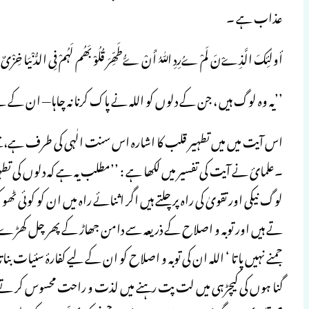
عذاب ہے ۔
أولٰئِکَ الَّذِےْنَ لَمْ ےُرِدِ اللّٰہُ أَنْ ےُّطَھِّرَ قُلُوْ بَھُم لَہُمْ فِی الدُّنْیَا خِزْی
’’یہ وہ لوگ ہیں ، جن کے دلوں کو اللہ نے پاک کرنا نہ چاہا— ان کے
اس آیت میں میں تطہیر قلب کا اشارہ اس سنت الٰہی کی طرف ہے، جسے 
۔علمائ نے آیت کی تفسیر میں لکھا ہے : ’’مطلب یہ ہے کہ دلوں کی ت
لوگ نیکی اور تقویٰ کی راہ پر چلتے ہیں اگر اثنائے راہ میں ان کو کوئی 
تے ہیں اور توبہ و اصلاح کے ذریعہ سے دامن جھاڑ کے پھر چل کھڑے ہو
جمنے نہیں پا تا ‘ اللہ ان کی توبہ و اصلاح کو ان کے لیے کفارۂ سئیات بناتا
گنا ہوں کی کیچڑہی میں لت پت رہنے میں لذت و راحت محسوس کر تے ہیں