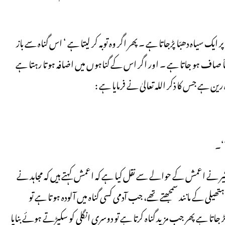
یاہ دھبّا پڑجاتا ہے ۔ پھر اگر وہ توبہ کر لیتا ہے ‘ اس گناہ سے باز
ھباّ صاف ہو جاتا ہے ۔ اور اگر اس کے گناہوں میں اضافہ ہو تا رہتا ہے
 ہے جس کا ذکر اللہ تعالیٰ نے فرمایا ہے :
‘‘۔
نے اعمش کے حوالے سے نقل کیا ہے کہ اعمش کہتے ہیں کہ مجاہد نے
ی کے مانند سمجھتے تھے، جب آدمی کسی گناہ میں آلودہ ہو تا ہے تو
 ہے پھر جب مزید گناہ کرتا ہے تو دوسری انگلی کو سکیڑتے ہوئے بنایا