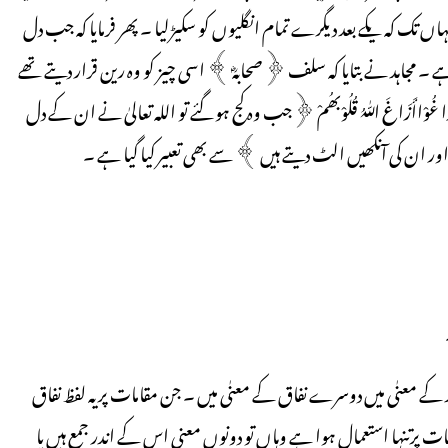
تک کہ یکے بعد دیگرے تمام انگلیوں کو سکیڑلیا ۔ پھر فرمایا کہ جب دل
 ۔ مجاہد نے بتایا کہ سلف ﴿صحابہؓ ﴾ اسی چیز کو وہ رین قرار دیتے تھے
مَّازَا غُوْاأَزَاغَ اللّٰہُ قُلُوْبھُمْ ﴿جب وہ کج ہو گئے تو اللہ تعالیٰ نے ان کے دل
 اور ان کی آنکھیں الٹ دیتے ہیں ﴾ سے بھی تعبیر کیا گیا ہے ۔
 کے معنٰی میں دوسرے نفاق کے معنٰی میں ۔ جن مقامات پر یہ لفظ نفاق
ات پرتنہا استعمال ہوا ہے وہاں تو دونوں معنی اس کے اندر جمع ہیں یا