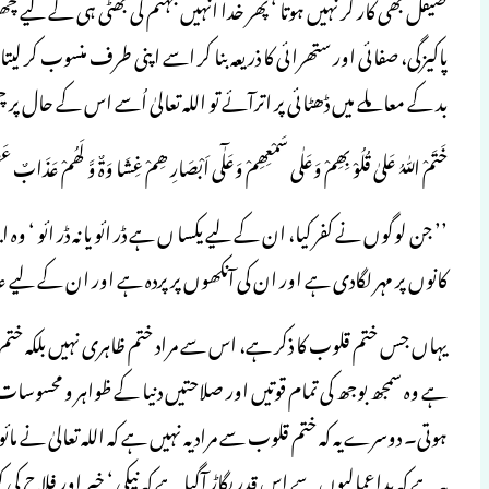
صیقل بھی کار گر نہیں ہوتا ‘ پھر خدا انہیں جہنم کی بھٹّی ہی کے لیے چھو
پاکیزگی، صفائی اور ستھرائی کا ذریعہ بنا کر اسے اپنی طرف منسوب کر لیت
بد کے معاملے میں ڈھٹائی پر اترآئے تو اللہ تعالیٰ اُسے اس کے حال پ
خَتَمْ اللّٰہُ عَلیٰ قُلُوْ بِھِمْ وَعَلٰی سَمْعِھِمْ وَعَلٰٓی اَبْصَارِ ھِمْ غِشَا وَۃٌ وَّ لَھُمْ عَذ
’’ جن لوگوں نے کفر کیا، ان کے لیے یکسا ں ہے ڈر ائو یا نہ ڈر ائو ‘ 
کانوں پر مہر لگادی ہے اور ان کی آنکھوں پر پردہ ہے اور ان کے لیے
یہاں جس ختم قلوب کا ذکر ہے، اس سے مراد ختم ظاہری نہیں بلکہ ختم 
ہے وہ سمجھ بوجھ کی تمام قوتیں اور صلاحتیں دنیا کے ظواہر و محسوسا
ہوتی۔ دوسرے یہ کہ ختم قلوب سے مراد یہ نہیں ہے کہ اللہ تعالیٰ نے مائ
یہ ہے کہ بداعمالیوں سے اس قدر بگاڑ آگیا ہے کہ نیکی ‘ خیر اور فلاح ک