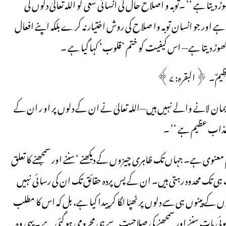
ڑ دیتا ہے ‘‘ ۔توبہ و اصلاح حال کی انسانی سعی کو اللہ تعالیٰ دلوں کی
ا ہے اور جو انسان توبہ وا صلاح کی روش اختیار نہ کر ے بلکہ اپنے افعال
ر چھوڑ دیتا ہے— اس کیفیت کو ختم ’قلوب‘ کہا گیا ہے ۔
َابٌ عَظِیمٌ۔ ﴿البقرہ: ۷﴾
وہ ایمان لانے والے نہیں ہیں—اللہ تعالیٰ نے ان کے دلوں پر او ر ان کے
 عذاب عظیم ہے ‘‘ ۔
معنوی ہے۔ جہاں تک ظاہری چیزوں کے دیکھنے ‘ سننے اور سمجھنے کا تعلق
ت ہی تک محدود رہتی ہیں۔ ان کے پس پردہ حقائق تک ان کی رسائی نہیں
وں کے پیٹوں ہی سے دلوں پر ٹھپّا لگا کر پیدا کیا ہے، بل کہ اس کا مطلب
ی کوئی بات سننے اور سمجھنے کی صلاحیت سے ہی محرومی ہو گئی ہے ۔یہی وہ