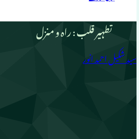
تطہیر قلب : راہ و منزل
سید شکیل احمد انور