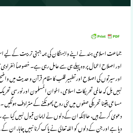
جماعت اسلامی ہند نے اپنے وابستگان کی ہمہ جہتی تربیت کے لیے اس مرت
اور سیرتوں کی اصلاح اور تطہیر قلب کا مقام قرآن و حدیث میں واض
نہیں بل کہ عالمی تحریکات اسلامی ، اخوان المسلمون اور نورسی تحریک
مساعی یقینا تحریکی صفوں میں نئی روح پھونکنے کے مترادف ہونگیں ۔قرآ
دعویٰ کر تے ہیں، حالانکہ ان کے دلوں نے ایمان قبول نہیں کیا ہے ۔ ان
دیا ہے اور جن کے دلوں کو اللہ تعالیٰ نے پاک کرنا نہیں چاہا، ان ک