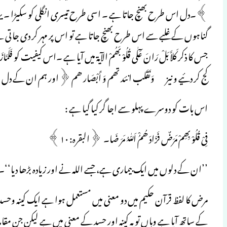
﴾۔دل اس طرح بھنچ جاتا ہے ۔ اسی طرح تیسری انگلی کو سکیڑا ۔ یہاں 
گناہوں کے غلبے سے اس طرح بھنچ جاتا ہے تو اس پر مہر کر دی جاتی ہے
جس کا ذکر کَلاَّ بَلْ رَانَ عَٓلٰی قُلُوْ بَھُمْ الآیۃ میں آیا ہے ۔اس کیفیت کو فَلَ
کج کر دئیے و نیز وَنَقَلب انئد تھم وَ أَبْصَار ھم ﴿اور ہم ان کے دل
اس بات کو دوسرے پہلو سے اجا گر کیا گیا ہے :
فِیْ قُلُوْ بِھِمْ مَرَضٌ فَزَادَ ھُمُْ اَللّٰہُ مَرَ ضَا۔ ﴿البقرہ: ۱۰﴾
’’ان کے دلوں میں ایک بیماری ہے، جسے اللہ نے اور زیادہ بڑھا دیا‘‘۔
مرض کا لفظ قرآن حکیم میں دو معنی میں مستعمل ہوا ہے ایک کینہ وحسد
کے ساتھ آیا ہے وہاں تو یہ کینہ اور حسد کے معنی میں ہے لیکن جن مقام