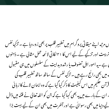
بہ اپنے میقاتی پروگرام میں تطہیر قلب پر بھی زور دیا ہے ۔ تزکیۂ نفس
اور اصلاح اعمال پر وہ پہلے ہی سے عامل رہی ہے۔ خصوصاً انفرادی تربیت اور تزکیے کے لیے اس کا ۲۱ نکاتی لائحہ عمل مثالی ہے ۔ ذہنوں
ح ہے ۔یہ امور اہل تصّوف یا رشدو ہدایت کے سلسلوں میں ہی مقبول
 میں بھی رائج رہے ہیں ۔ تزکیہ نفس کے ساتھ ساتھ تطہیر قلب کی
ن حکیم میں اس کیفیت کا ذکر کیا گیا ہے کہ وہ ایمان لانے کا زبانی
 کے بارے میں یہ بھی کہا گیا ہے کہ جن کو اللہ تعالیٰ نے فتنہ میں ڈال
ے لیے دنیا میں بھی رسوائی ہے اور آخرت میں بھی ان کے لیے بہت بڑا