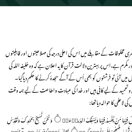
مخلوقات کے مقابلے میں اس کی اعلیٰ درجہ کی صلاحیتوں اور قابلیتوں
رم ہے،اس پر بہترین دلالت قرآن کا یہ اعلان ہے کہ وہ خلیفہ اللہ کی
ں آئی تو فرشتوں کو بھی اُس کے آگے سجدۂ کرنے کا حکم دیاگیا۔
یح وتحمید کے لیے کافی ہیں اور خدا کی عبادت واطاعت کے لیے ہمہ وقت
 لاعلمی کا حوالہ دیاتھا:
وَاِذْ قَالَ رَبُّكَ لِلْمَلٰۗىِٕكَۃِ اِنِّىْ جَاعِلٌ فِى الْاَرْضِ خَلِيْفَۃً۝۰ۭ قَالُوْٓا اَتَجْعَلُ فِيْہَا مَنْ يُّفْسِدُ فِيْہَا وَيَسْفِكُ الدِّمَاۗءَ۝۰ۚ وَنَحْنُ نُسَبِّحُ بِحَمْدِكَ وَنُقَدِّسُ
لَكَ۝۰ۭ قَالَ اِنِّىْٓ اَعْلَمُ مَا لَا تَعْلَمُوْنَ۝۳۰ وَعَلَّمَ اٰدَمَ الْاَسْمَاۗءَ كُلَّہَا ثُمَّ عَرَضَھُمْ عَلَي الْمَلٰۗىِٕكَۃِ۝۰ۙ فَقَالَ اَنْۢبِــُٔـوْنِىْ بِاَسْمَاۗءِ ھٰٓؤُلَاۗءِ