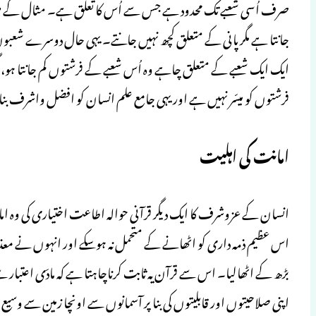
صرف اُسی شعبے تک محدود ہے جس سے اُس کا تعلق ہے۔ مثال کے طور 
جانتا ہے مگر پانی کے متعلق کچھ نہیں جانتے۔ یہی حال دوسرے شعب
ایک ایک شعبے کے متعلق چاہے وہ اُس شعبے کے فرشتوں کم جانتا ہو،
فرشتوں کو میسّر نہیں ہے اور یہی جامع علم انسان کو افضل واشرف بن
امانت کی اہلیت
انسان کے عزوشرف کا ایک دیگر قرآنی حوالہ اطاعت اختیاری کی وہ اما
اس عظیم ذمہ داری کو اٹھانے کے متحمل نہ ہوسکے اور انہوں نے م
بڑھ کے اٹھالیا۔ اس سے قرآن یہ ثابت کرناچاہتا ہے کہ مادّی اعتبار
اپنی صلاحیتوں اور قابلیتوں کی بنا پر آسمانوں سے اونچا زمین سے و