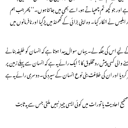
م ہے اور جو کچھ تم چھپاتے ہو، اسے بھی میں جانتاہوں۔‘‘ پھر جب ہم
یس نے انکار کیا۔ وہ اپنی بڑائی کے گھمنڈ میں پڑگیا اور نافرمانوں میں
 لیے اس کی جگہ لے۔ یہاں سوال پیدا ہوتا ہے کہ انسان کو خلیفہ بنانے
 میں بسنے والی کسی پیش رومخلوق کا؟ ایک رائے یہ ہے کہ انسان سے پہلے زمین پر
تشر کردیا اور ان کی خلافت بنی نوع انسان کے سپرد کی۔ دوسری رائے یہ ہے
صحیح احادیث یا تورات میں کوئی ایسی چیز نہیں ملتی جس سے یہ ثابت