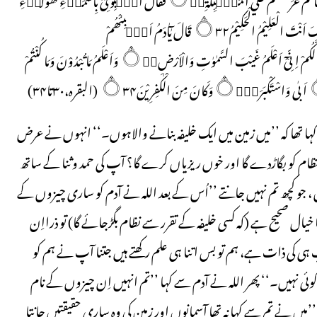
اِنْ كُنْتُمْ صٰدِقِيْنَ۝۳۱ قَالُوْا سُبْحٰــنَكَ لَا عِلْمَ لَنَآ اِلَّا مَا عَلَّمْتَنَا۝۰ۭ اِنَّكَ اَنْتَ الْعَلِيْمُ الْحَكِيْمُ۝۳۲ قَالَ يٰٓاٰدَمُ اَنْۢبِئْـھُمْ
بِاَسْمَاۗىِٕہِمْ۝۰ۚ فَلَمَّآ اَنْۢبَاَھُمْ بِاَسْمَاۗىِٕہِمْ۝۰ۙ قَالَ اَلَمْ اَقُلْ لَّكُمْ اِنِّىْٓ اَعْلَمُ غَيْبَ السَّمٰوٰتِ وَالْاَرْضِ۝۰ۙ وَاَعْلَمُ مَا تُبْدُوْنَ وَمَا كُنْتُمْ
 تھا کہ ’’میں زمین میں ایک خلیفہ بنانے والاہوں۔‘‘ انہوں نے عرض
نتظام کو بگاڑدے گا اور خوں ریزیاں کرے گا؟ آپ کی حمد وثنا کے ساتھ
وں ، جو کچھ تم نہیں جانتے ’’اُس کے بعد اللہ نے آدم کو ساری چیزوں کے
ا خیال صحیح ہے (کہ کسی خلیفہ کے تقرر سے نظام بگڑجائے گا) تو ذرااِن
 کی ذات ہے، ہم تو بس اتنا ہی علم رکھتے ہیں جتنا آپ نے ہم کو
ی نہیں۔‘‘ پھر اللہ نے آدم سے کہا ’’تم انہیں اِن چیزوں کے نام
یں نے تم سے کہا نہ تھا آسمانوں اور زمین کی وہ ساری حقیقتیں جانتا