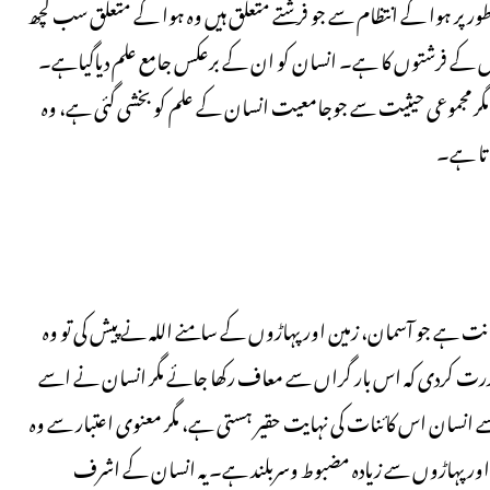
پر ہوا کے انتظام سے جو فرشتے متعلق ہیں وہ ہوا کے متعلق سب کچھ
وں کے فرشتوں کا ہے۔ انسان کو ان کے برعکس جامع علم دیاگیاہے۔
 مگر مجموعی حیثیت سے جوجامعیت انسان کے علم کو بخشی گئی ہے، وہ
اتا ہے۔
نت ہے جو آسمان، زمین اور پہاڑوں کے سامنے اللہ نے پیش کی تو وہ
عذرت کردی کہ اس بار گراں سے معاف رکھا جائے مگر انسان نے اسے
 سے انسان اس کائنات کی نہایت حقیر ہستی ہے، مگر معنوی اعتبار سے وہ
سیع اور پہاڑوں سے زیادہ مضبوط وسربلند ہے۔ یہ انسان کے اشرف