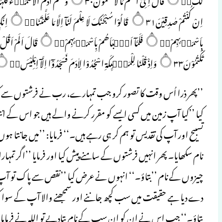
تَكْتُمُوْنَ۝۳۳ وَاِذْ قُلْنَا لِلْمَلٰۗىِٕكَۃِ اسْجُدُوْا لِاٰدَمَ فَسَجَدُوْٓا اِلَّآ اِبْلِيْسَ۝۰ۭ اَبٰى وَاسْتَكْبَرَ۝۰ۤۡوَكَانَ مِنَ الْكٰفِرِيْنَ۝۳۴ (البقرہ،۳۰تا۳۴)
’’پھر ذرا اُس وقت کا تصور کرو جب تمہارے، رب نے فرشتوں سے کہا
کیا ’’کیا آپ زمین میں کسی ایسے کو مقرر کرنے والے ہیں جو اس کے ا
تسبیح اور آپ کی تقدیس تو ہم کر ہی رہے ہیں۔‘‘ فرمایا: ’’میں جانتا ہ
نام سکھایا۔ پھر انہیں فرشتوں کے سامنے پیش کیا اور فرمایا ’’اگر تمہار
چیزوں کے نام ’’بتاؤ۔‘‘ انہوں نے عرض کیا ’’نقص سے پاک تو آپ ہی
دے دیا ہے حقیقت میں سب کچھ جاننے اور سمجھنے والا آپ کے سوا کوئ
بتاؤ۔‘‘ جب اس نے ان کو ان سب کے نام بتادیے تو اللہ نے فرمایا ’’م