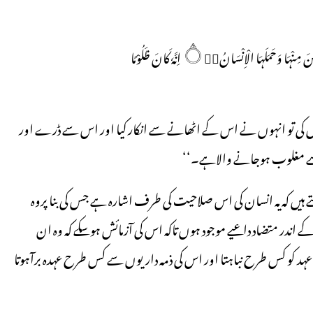
اِنَّا عَرَضْنَا الْاَمَانَۃَ عَلَي السَّمٰوٰتِ وَالْاَرْضِ وَالْجِبَالِ فَاَبَيْنَ اَنْ يَّحْمِلْنَہَا وَاَشْفَقْنَ مِنْہَا وَحَمَلَہَا الْاِنْسَانُ۝۰ۭ اِنَّہٗ كَانَ ظَلُوْمًا
پیش کی تو انہوں نے اس کے اٹھانے سے انکار کیا اور اس سے ڈرے اور
سے مغلوب ہوجانے والاہے۔‘‘
صلاحی کہتے ہیں کہ یہ انسان کی اس صلاحیت کی طرف اشارہ ہے جس کی بنا پروہ
 کے اندر متضاد داعیے موجود ہوں تاکہ اس کی آزمائش ہوسکے کہ وہ ان
 کو کس طرح نباہتا اور اس کی ذمہ داریوں سے کس طرح عہدہ برآہوتا