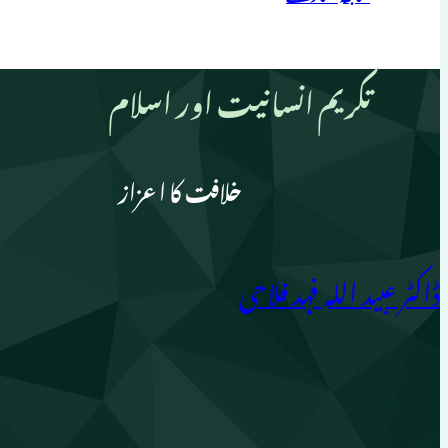
تکریم انسانیت اور اسلام
خلافت کا اعزاز
ڈاکٹر عبید اللہ فہد فلاحی