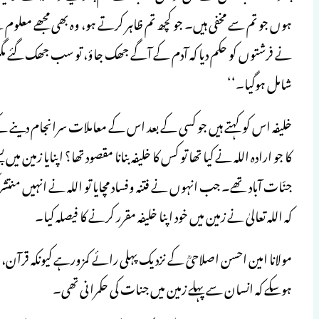
ہوں جو تم سے مخفی ہیں۔ جو کچھ تم ظاہر کرتے ہو، وہ بھی مجھے معلو
نے فرشتوں کو حکم دیا کہ آدم کے آگے جھک جاؤ، تو سب جھک گئے مگر ابل
شامل ہوگیا۔‘‘
خلیفہ اس کو کہتے ہیں جو کسی کے بعد اس کے معاملات سرانجام دینے کے
کا جو ارادہ اللہ نے کیا تھا تو کس کا خلیفہ بنانا مقصود تھا؟ اپنایا زمین
جنّات آباد تھے۔ جب انہوں نے فتنہ وفساد مچایا تو اللہ نے انہیں من
کہ اللہ تعالیٰ نے زمین میں خود اپنا خلیفہ مقرر کرنے کا فیصلہ کیا۔
مولانا امین احسن اصلاحیؒ کے نزدیک پہلی رائے کمزورہے کیونکہ قرآن، 
ہوسکے کہ انسان سے پہلے زمین میں جنات کی حکمرانی تھی۔