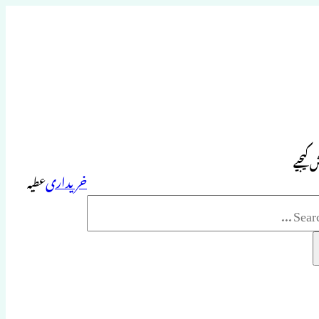
 کیجیے
خریداری
عطیہ
Sea