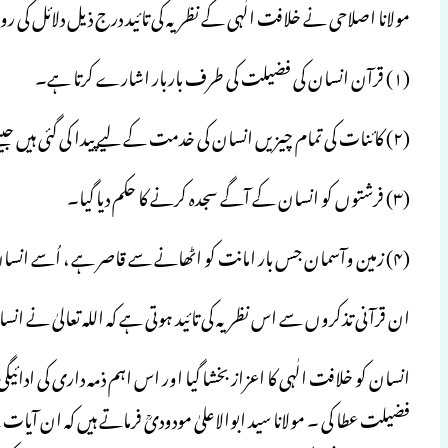
مولانا اصلاحی نے خلافت الٰہی کے نظریہ کی تائید درج ذیل دلائل کی ر
(۱) قرآن انسان کی فضیلت کی طرف باربار اشارے کرتا ہے۔
(۲) کائنات کی تمام چیزیں انسان کی خدمت کے لیے پیدا کی گئی ہیں جیسے تسخیر فطرت کا اصول انسان کے لیے کارفرماہے۔
(۳) فرشتوں کو انسان کے آگے سجدہ کرنے کا حکم دیا گیا۔
(۴) زمین وآسمان جس بار امانت کو اٹھانے سے قاصر ہے ، اُسے انسان نے اٹھالیا۔
ان قرآنی تذکروں سے اس نظریہ کی تائید ہوتی ہے کہ اللہ تعالیٰ نے انسان
انسان کو خلافت الٰہی کا اعزاز بخشا گیا اور اس اہم ذمہ داری کی ادا
فضیلت عطا کی ۔ مولانا سید ابوالاعلیٰ مودودیؒ فرماتے ہیں کہ ان آیا