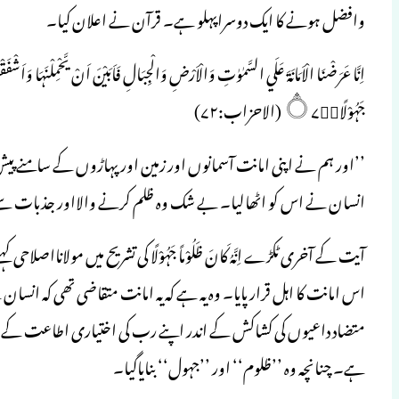
وافضل ہونے کا ایک دوسراپہلو ہے۔ قرآن نے اعلان کیا۔
جَہُوْلًا۝۷۲ۙ (الاحزاب:۷۲)
’’اور ہم نے اپنی امانت آسمانوں اور زمین اور پہاڑوں کے سامنے 
انسان نے اس کو اٹھالیا۔ بے شک وہ ظلم کرنے والااور جذبات 
آیت کے آخری ٹکڑے اِنَّہُ کَانَ ظَلُوْماً جَہُوْلًا کی تشریح میں مولاناا
اس امانت کا اہل قرار پایا۔ وہ یہ ہے کہ یہ امانت متقاضی تھی کہ انسان
متضاد داعیوں کی کشاکش کے اندر اپنے رب کی اختیاری اطاعت کے عہد
ہے۔ چنانچہ وہ ’’ظلوم‘‘ اور ’’جہول‘‘ بنایاگیا۔