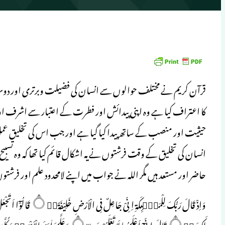
قرآن کریم نے مختلف حوالوں سے انسان کی فضیلت وبرتری اور دوسری 
کا اعتراف کیا ہے وہ اپنی پیدائش اور فطرت کے اعتبار سے اشرف اور مک
حیثیت اور منصب کے ساتھ پیدا کیا گیا ہے اور جب اس کی تخلیق عمل می
انسان کی تخلیق کے وقت فرشتوں نے یہ اشکال قائم کیا تھا کہ وہ تسب
حاضر اور مستعد ہیں مگر اللہ نے جواب میں اپنے لامحدود علم اور فرشتوں کی