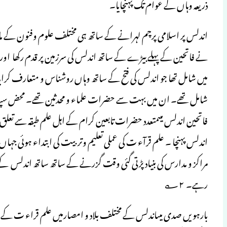
ذریعہ وہاں کے عوام تک پہنچایا۔
اندلس پر اسلامی پرچم لہرانے کے ساتھ ہی مختلف علوم وفنون کے ماہ
نے فاتحین کے پہلے بیڑے کے ساتھ اندلس کی سرزمین پر قدم رکھا اور
میں شامل تھا جو اندلس کی فتح کے ساتھ وہاں روشناس و متعارف کرایا 
شامل تھے۔ ان میں بہت سے حضرات علماء و محدثین تھے۔ محض سپہ سا
فاتحین اندلس میںمتعدد حضرات تابعین کرام کے اہل علم طبقہ سے تعل
اندلس پہنچا ۔ علم قرآء ت کی عملی تعلیم وتربیت کی ابتداء ہوئی جہاں
مراکز و مدارس کی بنیاد پڑتی گئی وقت گزرنے کے ساتھ ساتھ اندلس کے ع
رہے۔ ۲؎
بارہویں صدی میںاندلس کے مختلف بلاد و امصارمیں علم قراء ت کے علم