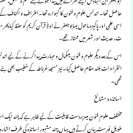
حاصل تھا۔ اندلس علوم و فنون کا گہوارہ تھا۔اطراف و اکناف کے طلبہ
اسی علمی اور پاکیزہ ماحول میںابوجعفر نے اولاً قرآن کریم کو حفظ کیاپھ
ت، حدیث اور شعر میں ممتاز تھے۔
اس کے بعد دیگر علوم و فنون میںکمال و مہارت پیداکرنے کے لیے اند
القراء ات بلند مقام حاصل کیا۔ نیز مسجد غرناطہ کے خطیب بھی بنے، یہ 
تھی۔
اساتذہ و مشائخ
مختلف علوم فنون میںزبردست قابلیت کے لیے ظاہر ہے کہ چند ایک استاذ 