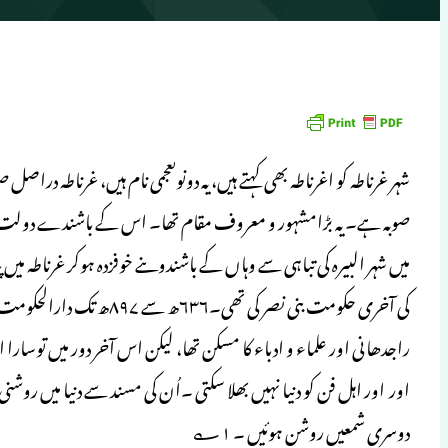
شہر غرناطہ کو اغرناطہ بھی کہتے ہیں، یہ دونوںعجمی نام ہیں، غرناطہ در
میں شہر البیرہ کی تباہی سے وہاں کے باشندوںنے خوفزدہ ہوکر غرناطہ م
کی آخری حکومت بنی نصر کی ت
راجدھانی اور علماء و ادباء کا مسکن تھا، لیکن اس آخر دور میں توسارا 
اور اور اہل فن کو دنیا نہیں بھلا سکتی ۔اُن کی مسند سے دنیا میں 
دوسری شمعیں روشن ہوئیں ۔ ۱؎