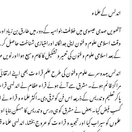
اندلس کےعلماء
آٹھویں صدی عیسوی میں خلافت بنوامیہ کے دور میں طارق بن زیاد اور 
وقت اسلامی علوم و فنون اپنی جداگانہ اورامتیازی شناخت حاصل کرچ
کے بعد اسلامی علوم و فنون کی تعمیر و تشکیل کا کام وسیع ہوااور نویں 
اندلس میںدوسرے علوم وفنون کی طرح علم قراء ت بھی اپنے ارتقائ
مراکز قائم ہوئے۔ مشرق سے آئے ہوئے قراء عظام نے اندلسی قراء تیار
پاکر تعلیم و تدریس کے ذریعہ اس فن کو ترقی دی۔اکثر علماء و قراء 
کسب فیض کیا۔ بعض نے مشرق کوہی درس و تدریس کا مسکن بنایا اور
علموں کو سیراب کیا اور تجوید و قراء ت کو عروج بخشا، اندلسی علماء 