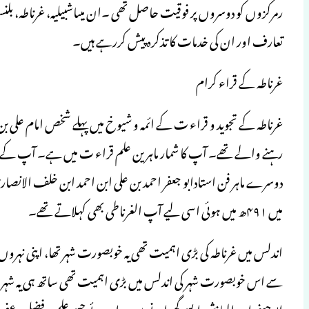
رمرکزوں کو دوسروں پر فوقیت حاصل تھی ۔ان میںاشبیلیہ، غرناطہ، بلنسیہ
تعارف اور ان کی خدمات کا تذکرہ پیش کررہے ہیں۔
غرناطہ کے قراء کرام
رہنے والے تھے۔ آپ کا شمار ماہر ین علم قراء ت میں ہے۔ آپ کے پ
دوسرے ماہر فن استادابو جعفر احمد بن علی ابن احمد ابن خلف الانص
میں ۴۹۱ھ میں ہوئی اسی لیے آپ الغرناطی بھی کہلاتے تھے۔
اندلس میں غرناطہ کی بڑی اہمیت تھی یہ خوبصورت شہر تھا، اپنی نہرو
سے اس خوبصورت شہر کی اندلس میں بڑی اہمیت تھی ساتھ ہی یہ شہر علما
ابوجعفر ابن الباذش ایسے گھرانے میں پیدا ہوئے جسے علم و فض