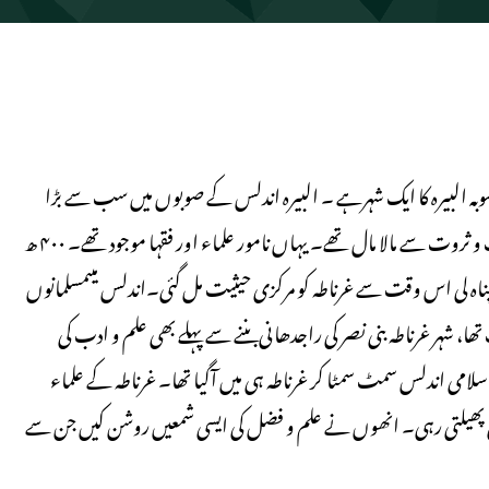
اصل صوبہ البیرہ کا ایک شہرہے ۔ البیرہ اندلس کے صوبوں میں سب سے بڑا
صوبہ ہے۔ یہ بڑامشہور و معروف مقام تھا۔ اس کے باشندے دولت و ثروت سے مالا مال تھے۔ یہاں نامور علماء اور فقہا موجود تھے۔ ۴۰۰ ھ
یں پناہ لی اس وقت سے غرناطہ کو مرکزی حیثیت مل گئی۔اندلس میںمسلمانوں
ھی۔۶۳۶ھ سے ۸۹۷ھ تک دارالحکومت تھا، شہر غرناطہ بنی نصر کی راجدھانی بننے سے پہلے بھی علم و ادب کی
اسلامی اندلس سمٹ سمٹا کر غرناطہ ہی میں آگیا تھا۔ غرناطہ کے علماء
روشنی پھیلتی رہی۔ انھوں نے علم و فضل کی ایسی شمعیں روشن کیں جن سے