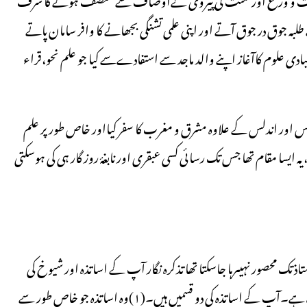
 جوق در جوق آتے اور اپنی علمی تشنگی بجھانے کا وافر سامان پاتے
ر مبادی علوم کاآغاز اپنے والد ماجد سے استفادےسے کیا جو علم نحو،قراء
لس اور اندلس کے علاوہ مشرق و مغرب کا سفر کیااور خاص طور پر علم
ایسا مقام تھا جس تک رسائی کسی عبقری اور نابغۂ روز گار ہی کی ہوسکتی
تک محصور نہیںرہا جاسکتا تھا تذکرہ نگار آپ کے اساتذہ اور شیوخ کی
طویل فہرست بیان کرتے ہیں یہاں چند مشہور اساتذہ کی طرف اشارہ ہے۔آپ کے اساتذہ کی دو قسمیں ہیں۔(۱)وہ اساتذہ جو خاص طور سے