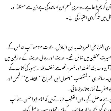
قرآن کریم پڑھا ہے۔دوسری قسم ان اساتذہ کی ہے جن سے مستقلاً اور
سائل میں شاگردی اختیار کی ہے۔
۱- آپ کے والد امام العلامہ ابوالحسن علی ابن احمد ابن خلف الانصاری الغرناطی المعروف بہ ابن الباذش، ولادت ۴۴۴ھ آپ اندلس کے
 بصیرت محققین میں شامل تھے۔ حدیث اور رجال حدیث کے عارفین میں
ٓن و حدیث لغت اور شعر و نحو سے شغف تھا۔ سیبویہ کی کتاب کے
کھی۔ ساتھ ہی ’’المقتضب‘‘ اصول ابن السراج ’’الایضاح‘‘ الجمل اور
ہی سے حاصل کیے ، ابن الخطیب فرماتے ہیں کہ امام ابوالحسن سے آپ
ں اور جو کچھ بھی والد صاحب کے پاس تھا وہ سب حاصل کیا۔