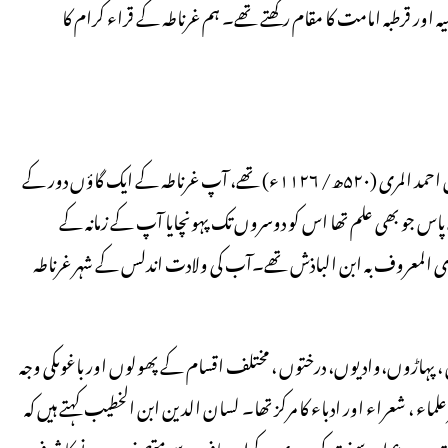
 اور قرطبہ امامت کا مقام رکھتے تھے۔ ہم غرناطہ کے قراء کرام کا
غرناطہ کے تجوید و قراء ت کے ائمہ و شیوخ میں پہلے شخص امام علی بن احمد المری (۵۲۰ھ/ ۱۱۲۶ء) تھے، آپ غرناطہ کے ایک گاؤں دور کے
اس جو بھی علم تھا اس کو دوسروں تک پہونچایا آپ کے زمانہ کے
اری المعروف بہ ابن الباذش تھے۔آب کی ولادت اندلس کے شہر غرناطہ
ں ، پہاڑوں،وادیوں، درختوں ، مختلف اقسام کے پھولوں اور باغوںکی وجہ
ء ، شعراء اور ادباء کا مرکز تھا۔ لسان الدین ابن الخطیب کہتے ہیں کہ
ل، عفت و ورع اور سنت کی پیروی کےاوصاف سے متصف ہونے کا شرف