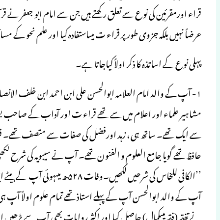
قراء اورمقرئین کی نوع سے تعلق رکھتے ہیں جن سے امام ابو جعفر نے 
عرضاً نہیں بلکہ جزوی طور پر قراء ت میںاستفادہ کیا اور علم نحو کے م
پہلی نوع کے اساتذہ کا ذکر اولاً کیاجاتا ہے۔
مشاہیر علماء اور اعلام میں سے تھے قراء ت اور آداب کے صاحب
سے ایک تھے۔ ساتھ ہی ، زہد اورفضل کی صفات سے متصف تھے۔ قرا
حافظ تھے گویا جامع العلوم و الفنون تھے۔ آپ نے سیبویہ کی شرح ل
’’الکافی للخاس کی شرحیں لکھیں۔وفات ۵۲۸ھ میںہوئی آپ کے بیٹے ابوجعفر نے نماز جنازہ پڑھائی۔
آپ کے والد ابوالحسن آپ کے پہلے استاذ تھے تمام علوم اولاً آپ 
نے تفقہ (فقہ میںکمال) حاصل کیا اور اکثر روایات بھی آپ سے پڑھی