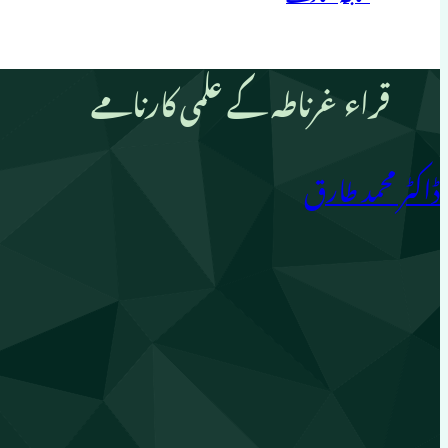
قراء غرناطہ کے علمی کارنامے
ڈاکٹر محمد طارق