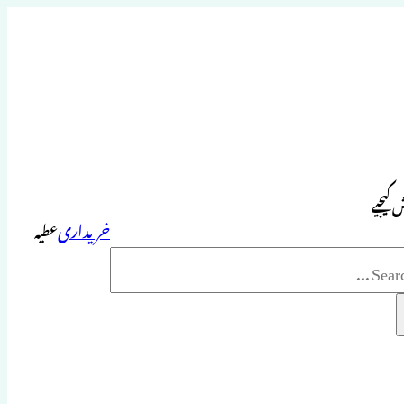
 کیجیے
خریداری
عطیہ
Sea