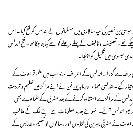
موسیٰ بن نصیر کی سپہ سالاری میں مسلمانوں نے اندلس کو فتح کیا ۔ اس
کےتھے۔ تصنیف و تالیف کے پہلے مرحلے کو طے کیاجاچکاتھا۔فتح اندلس
صدی عیسوی میں تکمیل کو پہنچا۔
ی مرحلہ سے گزرا۔ اندلس کے اطراف و جوانب میں علم قراء ت کے
 کیے ۔اندلسی علماء اور ماہرین فن نے اپنے مراکز میں تعلیم و تربیت
نے اندلس کے مراکز سے استفادہ کرنے کے بعد مشرق کے علماء سے بھی
 کچھ اندلس آئے۔ انہوںنے جدید معلومات سے اپنے ملک کے طالب
قراء ت نے مشرقی ماہرین کی کتابوں اور رسالوں کو تعلیم و تدریس کے