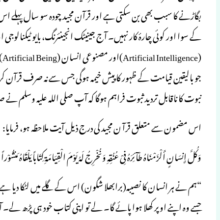
بگاڑنے کا سبب بھی بن سکتی ہے اور قرآن مجید چودہ سو سال پہلے اس 
کے سوا اور کوئی چارۂ کار نہیں۔ آج جینیٹک انجینئرنگ، بایو ٹیکنالوجی 
(e
جو بالیقین قیامت کے ظہور کا پیش خیمہ ہوگی جس سے نہ صرف قرآن کری
نبوت کا ناقابل تردید ثبوت فراہم ہوگا کہ آپ صلی اللہ علیہ وسلم نے
اس مضمون سے متعلق قرآ ن مجید کی درج ذیل آیت ملاحظہ ہو، فرمایا:
وَکُلَّ إِنسَانٍ أَلْزَمْنَاہُ طَآئِرَہُ فِیْ عُنُقِہِ وَنُخْرِجُ لَہُ یَوْمَ الْقِیَامَۃِ کِتَاباً یَلْقَاہُ مَنش
“ہم نے ہر انسان کا نصیبہ(برابھلا شگون) اس کے گلے میں لٹکا دیا 
جسے وہ اپنے اوپر کھلا ہوا پائے گا۔ لے تو اپنی کتاب خود ہی پڑھ لے۔