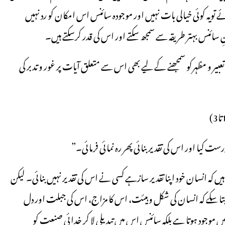
 تویہ کوئی خیالی بات نہیں اور موجودہ سائنس اس امکان کو رد نہیں
 سائنس بہتر طریقہ سے سمجھ سکتے اور اس کی قدر کرسکتے ہیں۔
بیر و مظہرکو سمجھنے کے لیے بھی اس سے متعلق آیات پر غور و تدبر کی
 کیا اور اس کی تقدیر بنائی پھر رہ نمائی فرمائی۔”
یں کہ انسان خود اپنا تقدیر سازہے کسی نے اس کی تقدیر نہیں بنائی۔ لیکن
ہ بتا سکے کہ انسان کی شکل و ہیئت، اس کا مزاج، اس کی جبلت اور دل
 موجود ہوتا ہے بلکہ سائنس اس میں تبدیلی لا کر خدائی صنعت کو