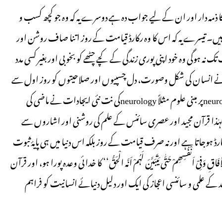
ل کا ذمہ دار اور ان کے لیے جواب دہ ہے دوسرے یہ کہ وہ جو کچھ کسب و
 ہیں۔ تیسرے یہ کہ اس کا وہ رکارڈ قیامت کے روز اتنا صاف روشن اور
نہ ہوگی وہ خود اپنی پوری زندگی کے کچے چٹھے کو بخوبی اور بغیر کسی مدد
لیٰ نے انسان کی شکل وصورت، دل چسپیوں اور صلاحیتوں کو روز اول سے
اس کے ہر خلیہ میں DNAکی شکل میں ڈال دیا ہے نیز دماغی خلیات neuronsپر مبنی علوم مثلاً neurologyکی نت نئی ایجادات نے ماضی کی
لہٰذا قرآن مجید اور عصری سائنس کے علم کی روشنی اور اشاروں سے
ارڈ ہوجاتا ہے اور نہ صرف قیامت کے روز بلکہ اس دنیا میں ہی پایۂ ثبوت
ِیْ اَنْفُسِھِمْ حَتّٰی یَتَبَیَّنَ لَہُمْ اَنَّہ الْحَقُّ‘‘ کا خدائی وعدہ پورا ہو، اور قرآن
د کے علمی و سائنسی اعجاز کی ایک اور دلیل دنیائے انسانیت کو فراہم