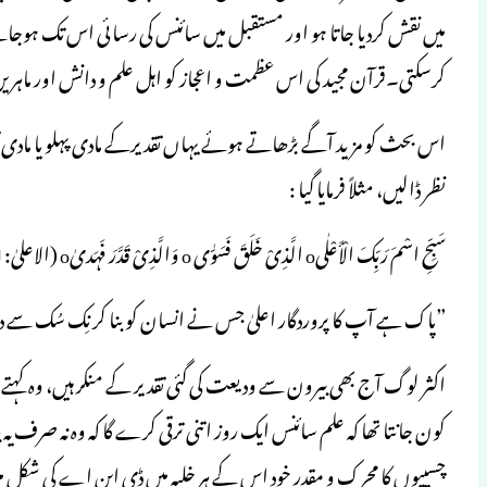
میں نقش کردیا جاتا ہو اور مستقبل میں سائنس کی رسائی اس تک ہوجائے
کرسکتی۔قرآن مجید کی اس عظمت و اعجاز کو اہل علم و دانش اور ماہرینِ
اس بحث کو مزید آگے بڑھاتے ہوئے یہاں تقدیرکے مادی پہلو یا مادی تع
نظر ڈالیں، مثلاً فرمایا گیا :
سَبِّحِ اسْمَ رَبِّکَ الْأَعْلٰیo الَّذِیْ خَلَقَ فَسَوّٰی o وَالَّذِیْ قَدَّرَ فَہَدیٰo (الاعلیٰ:1تا3)
”پاک ہے آپ کا پروردگار اعلیٰ جس نے انسان کوبنا کر نِک سُک سے درست
اکثر لوگ آج بھی بیرون سے ودیعت کی گئی تقدیر کے منکر ہیں، وہ کہتے ہ
کون جانتا تھا کہ علم سائنس ایک روز اتنی ترقی کرے گا کہ وہ نہ صرف ی
چسپیوں کا محرک و مقدر خود اس کے ہر خلیہ میں ڈی این اے کی شکل میں