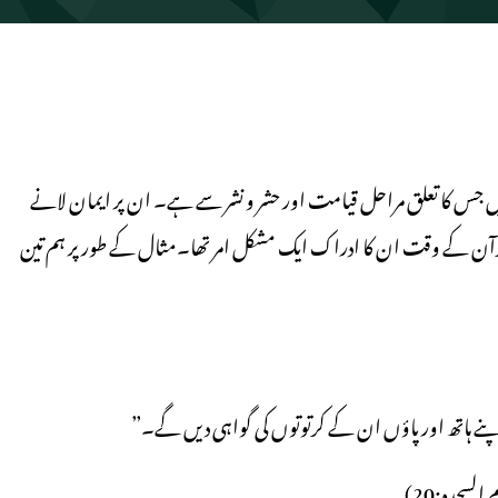
ہیں جس کا تعلق مراحل قیامت اور حشر و نشر سے ہے۔ ان پر ایمان لانے
رآن کے وقت ان کا ادراک ایک مشکل امر تھا۔مثال کے طور پر ہم تین
پنے ہاتھ اور پاؤں ان کے کرتوتوں کی گواہی دیں گے۔”
َ(حم السجدہ:20)