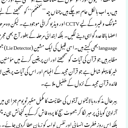
ہیں، یہ اب بالکل عام ہوچکے ہیں،چناں چہ ’’سَمْعُھُمْ‘‘ کو سمجھنے کے لیے آڈ
شوٹنگ وغیرہ کے لیے CCTV اور ویڈیو گرافی موجود
nguage
مظاہر ہیں جو قرآن کی آیات کو سمجھنے اور ان پر یقین کرنے میں مؤ
خیر کا پہلو شامل ہے جو قرآن مجید کے افہام اور اس کی آیات پر یقی
فائدہ قرآن مجید کے نزول کے طفیل ملا ہے۔
بہرحال مذکورہ بالا تینوں آیتوں کی حقانیت کا مکمل مظہر تو یوم جزا ہی م
آزادیٔ گویائی پر مہر لگا کر جھوٹ سچ کا پردہ فاش کرکے یہ گنجائش ہ
بلکہ اس روز فطرت انسانی اور نفس لوامہ کو زبان عطا کردی جائے۔ ی