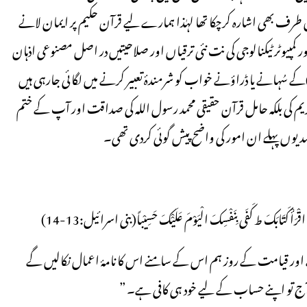
طرف بھی اشارہ کرچکا تھا لہٰذا ہمارے لیے قرآن حکیم پر ایمان لانے
اور کمپیوٹر ٹیکنالوجی کی نت نئی ترقیاں اور صلاحیتیں در اصل مصنوعی اذہان
Artificial Intelligenc)اور مصنوعی انسان (Artificial Being)کے سُہانے یا ڈراؤنے خواب کو شرمندۂ تعبیر کرنے میں لگائی جارہی ہیں
م کی بلکہ حامل قرآن حقیقی محمد رسول اللہ کی صداقت اور آپ کے ختم
 صدیوں پہلے ان امور کی واضح پیش گوئی کردی تھی۔
ُوْراً اقْرَأْ کَتَابَکَ ط کَفَی بِنَفْسِکَ الْیَوْمَ عَلَیْْکَ حَسِیْباً(بنی اسرائیل:13-14)
ہے اور قیامت کے روز ہم اس کے سامنے اس کا نامۂ اعمال نکالیں گے
 آج تو اپنے حساب کے لیے خود ہی کافی ہے۔ ”