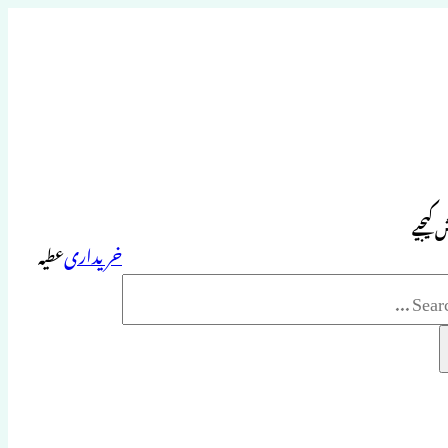
 کیجیے
خریداری
عطیہ
Sea