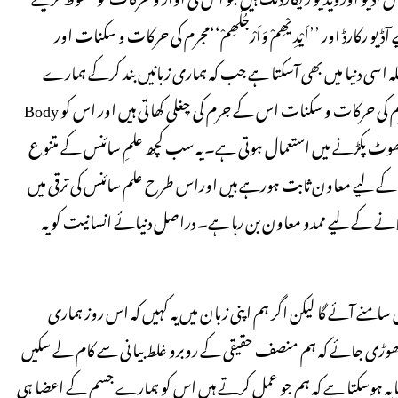
یو رکارڈ اور ’’اَیْدِیْھِمْ وَاَرْجُلُھِمْ‘‘مجرم کی حرکات و سکنات اور
ہے۔ لیکن وہ مرحلہ اسی دنیا میں بھی آسکتا ہے جب کہ ہماری زبانیں بند کرکے ہمارے
اعضا باقاعدہ گواہی دینے لگیں۔ بلکہ ابتدائی مرحلہ کے بطور آج بھی مجرم کی حرکات و سکنات اس کے جرم کی چغلی کھاتی ہیں اور اس کو Body
la بھی کہتے ہیں۔اسی قبیل کی ایک مشین (Lie Detector) جھوٹ پکڑنے میں استعمال ہوتی ہے۔ یہ سب کچھ علمِ سائنس کے متنوع
منین کے لیے معاون ثابت ہورہے ہیں اوراس طرح علم سائنس کی ترقی میں
ن لانے کے لیے ممدو معاون بن رہا ہے۔ دراصل دنیائے انسانیت کو یہ
یں سامنے آئے گا لیکن اگر ہم اپنی زبان میں یہ کہیں کہ اس روز ہماری
ی نہ چھوڑی جائے کہ ہم منصف حقیقی کے روبرو غلط بیانی سے کام لے سکیں
ا یہ ہوسکتا ہے کہ ہم جو عمل کرتے ہیں اس کو ہمارے جسم کے اعضا ہی