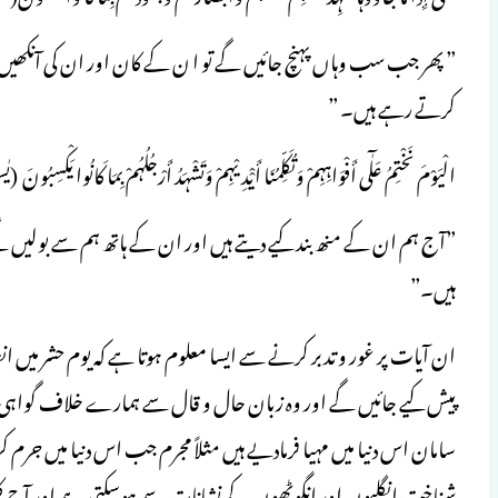
” پھر جب سب وہاں پہنچ جائیں گے تو ا ن کے کان اور ان کی آنکھیں او
کرتے رہے ہیں۔ ”
الْیَوْمَ نَخْتِمُ عَلٰٓی أَفْوَاہِہِمْ وَتُکَلِّمُنَا أَیْْدِیْہِمْ وَتَشْہَدُ أَرْجُلُہُمْ بِمَا کَانُوا یَکْسِبُونَ (یٰ
”آج ہم ان کے منھ بند کیے دیتے ہیں اور ان کے ہاتھ ہم سے بولیں گے
ہیں۔”
ان آیات پر غور و تدبر کرنے سے ایسا معلوم ہوتا ہے کہ یوم حشر م
پیش کیے جائیں گے اور وہ زبان حال و قال سے ہمارے خلاف گواہی د
سامان اس دنیا میں مہیا فرمادیے ہیں مثلاً مجرم جب اس دنیا میں جرم ک
شناخت انگلیوں اور انگوٹھوں کے نشانات سے ہوسکتی ہے اور آج کل آڈ