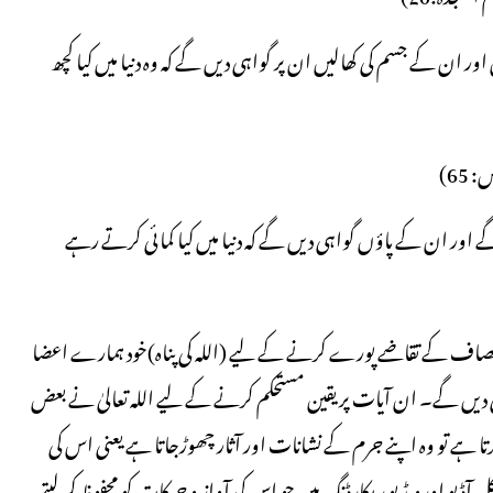
ر ان کے جسم کی کھالیں ان پر گواہی دیں گے کہ وہ دنیا میں کیا کچھ
س: 65)
 اور ان کے پاؤں گواہی دیں گے کہ دنیا میں کیا کمائی کرتے رہے
یں انصاف کے تقاضے پورے کرنے کے لیے (اللہ کی پناہ)خود ہمارے اعضا
یں گے۔ ان آیات پر یقین مستحکم کرنے کے لیے اللہ تعالیٰ نے بعض
رتا ہے تو وہ اپنے جرم کے نشانات اور آثار چھوڑجاتا ہے یعنی اس کی
یو اورویڈیو ریکارڈنگ ہیں جو اس کی آواز و حرکات کو محفوظ کرلیتے