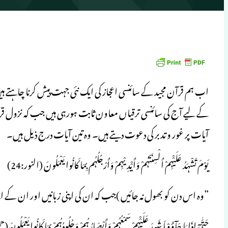
اب ہم قرآن مجید کے سائنسی اعجاز کی ایک نئی جہت پیش کرنا چاہتے 
کے لیے آج کی سائنسی ترقیاں معاون ثابت ہورہی ہیں جب کہ نزول ق
آیات پر غور و تدبر کی دعوت دیتے ہیں۔ وہ تین آیات درج ذیل ہیں۔
یَوْمَ تَشْہَدُ عَلَیْْہِمْ أَلْسِنَتُہُمْ وَأَیْْدِیْہِمْ وَأَرْجُلُہُم بِمَا کَانُوا یَعْمَلُونَ (النور:24)
”وہ اس دن کو بھول نہ جائیں )جب کہ ان کی اپنی زبانیں اور ان کے ا
حَتّٰیٓ إِذَا مَا جَآؤُوْہَا شَہِدَ عَلَیْْہِمْ سَمْعُہُمْ وَأَبْصَارُہُمْ وَجُلُودُہُمْ بِمَا کَانُوا یَعْمَلُون