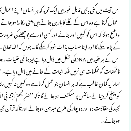
اس آیت میں کئی باتیں قابل غور ہیں ایک تو یہ کہ ہر انسان اپنے اعما
اعمال کرتا ہے وہ اس کے گلے کا ہار بن جاتے ہیں یعنی رکارڈ ہوجاتے
واضح ہوگا کہ اس کو کہیں اور جانے اور کسی اور سے پوچھنے کی ضرورت تک 
کے پڑھ سکے گا اور اپنا حساب بذات خود کرسکے گا۔ چوں کہ اللہ تعا
ناممکنات کو ممکنات ہی نہیں بلکہ اثبات کے خانے میں ڈال دیا ہے۔ 
ہمارا یہ گمان غالب ہے کہ ہر انسان جو عمل کرتا ہے وہ کہیں نہ کہیں رک
کو پہنچ کر دنیائے سائنس پر منکشف ہوجائے گا تاکہ ’’سَنُرِیْھِمْ اٰیٰتِنَا فِی الْاٰفَاقِ وَف
مجید کی حقانیت دو اور دو چار کی طرح مبرہن ہوجائے اور تاکہ قرآن مجی
ہوجائے۔