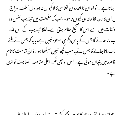
ے لیے cultured کا لفظ استعمال کیا جاتا ہے۔ خواہ ان کا اندرون کتنا ہی کالا کیو ں نہ ہو، دل سخت، مزاج
 ان کا رویہ ظالمانہ ہی کیوں نہ ہو۔ جب کہ حقیقت میں تہذیب نفس وہ
نات میں اسے اس کا صحیح مقام دیتی ہے۔لفظ تہذیب کے اس غلط
 مانا جائے گا جس کے پاس ڈگری موجود نہیں ہے، یا یہ کہ جس نے ملنے
ب مانا جائے گا جس نے یہ سب کچھ نہیں سیکھا ہو۔ ذاتی نفاست کا نام
صد میں پنہاں ہوتی ہے۔ اس اونچی فکر، اعلیٰ مقاصد، انسانیت نوازی
 ہے۔
 عوامی مباحثے اور جرنلزم میں بھی کثرت سے ان دونوں الفاظ کا