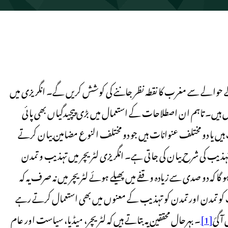
 حوالے سے مغرب کا نقطہ نظر جاننے کی کوشش کریں گے۔ انگریزی میں
 ہیں۔ تاہم ان اصطلاحات کے استعمال میں بڑی پیچیدگیاں بھی پائی
 ہیں یا دو مختلف عنوانات ہیں جو دو مختلف النوع مضامین بیان کرتے
ر تہذیب کی شرح بیان کی جاتی ہے۔ انگریزی لٹریچر میں تہذیب و تمدن
ہو گا کہ دو صدی سے زیادہ وقفے میں پھیلے ہوئے لٹریچر میں نہ صرف یہ کہ
یب کو تمدن اور تمدن کو تہذیب کے معنوں میں بھی استعمال کرتے رہے
 آگئ
[1]
۔ بہرحال محققین یہ بتاتے ہیں کہ لٹریچر، میڈیا، سیاست اور عام