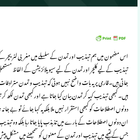
اس مضمون میں ہم تہذیب اور تمدن کے سلسلے میں مغربی لٹریچر کے
تہذیب کے لیے کلچر اور تمدن کے لیے سیویلائزیشن کے الفاظ مستعمل
جاتی ہیں۔قاری پر یہ بات واضح نہیں ہوتی کہ تہذیب و تمدن مترادفات
ہیں۔ کبھی تہذیب کہہ کر تمدن بیان کیا جاتا ہے اور کبھی تمدن لکھ ک
دونوں اصطلاحات کو کبھی استقرار نہیں ملا بلکہ یہ کہا جائے تو بے جا نہ 
ان دونوں اصطلاحات کے بارے میں تذبذب پایا جاتا رہا بلکہ وہ تہذ
جس کے نتیجے میں تہذیب اور تمدن کے معنوں کو سمجھنے میں مشکل پیش