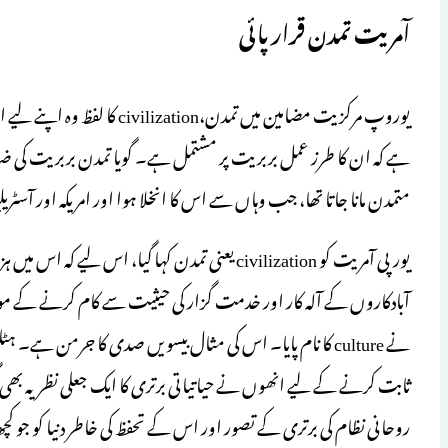
آمریت تمدن قرار پائی
یوروپ مرکزیت مضامین میں تمد
ہے کہ ان کا طرز عمل بربریت پر مشتمل ہے۔ گویا تمدن بربریت کی 
متمدن مانا جاتا تھا، جب وہاں سے اس کا انخلا ہوا اور امریکہ اور آسٹریل
یورپی آمریت کو civilization یعنی تمدن کہا گیا، ا
آبادکاروں کے آلہ کار اور خدمت گزار کی حیثیت سے کام کرنے ک
نے culture کا نام پایا۔ اس کی مثال بیسویں صدی کا جرمن ہے
ثابت کرنے کے لیے انھوں نے حیاتیاتی برتری کا ایک جعلی نظریہ بھی گھ
روحانی نظام کی برتری کے تصور اور اس کے تحفظ کی خاطر دنیا کو جو 