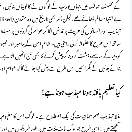
کے مختلف ممالک میں جہاں یورپ کے لوگوں نے کالونیاں بنائیں یا خو
تہذیب اور انسانوں کی حریت پر قدغن لگا کر عوام کی گردنوں پر مسلط
ساتھ اس طرح کا کھلواڑ کرتی رہتی ہیں۔ ظالم امن کے پیامبر اور جمہوری
کو دنیا کے سامنے دہشت گرد بناکر پیش کرنے کا بھی فن انھیں آتا ہ
بنائے جائیں گے مگر انھیں اس طرح سے پیش کیا جائے گا کہ عوام اور
کیا تعلیم یافتہ ہونا مہذب ہونا ہے؟
لفظ تہذیب علم سماجیات کی ایک اصطلاح ہے۔ لوگ اس کا مفہوم بیان 
سمجھتے ہیں۔ اسی طرح جو لوگ بات چیت میں، طور طریقوں میں اور طر