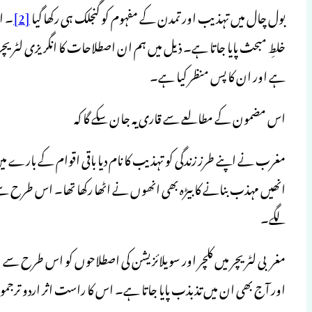
بول چال میں تہذیب اور تمدن کے مفہوم کو گنجلک ہی رکھا گیا
[2]
۔ ا
خلطِ مبحث پایا جاتا ہے۔ ذیل میں ہم ان اصطلاحات کا انگریزی لٹریچر
ہے اور ان کا پس منظر کیا ہے۔
اس مضمون کے مطالعے سے قاری یہ جان سکے گا کہ
مغرب نے اپنے طرز زندگی کو تہذیب کا نام دیا باقی اقوام کے بارے می
انھیں مہذب بنانے کا بیڑہ بھی انھوں نے اٹھا رکھا تھا۔ اس طرح سے
لگے۔
مغربی لٹریچر میں کلچر اور سویلائزیشن کی اصطلاحوں کو اس طرح سے الٹ پ
اور آج بھی ان میں تذبذب پایا جاتا ہے۔ اس کا راست اثر اردو ترجمو