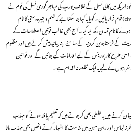
د امریکہ میں کالی نسل کے خلاف یورپ کی مہاجر گوری نسل کی قوم نے
بے انتہا مظالم ڈھائے تھے، لیکن پھر بھی تاریخ میں وہ متمدن (civilized) قوم قرار پائیں۔ گویا یہ کہا جا سکتا ہے کہ ظلم و چیرہ دستی کا نام
 ہونے کا نام تمدن رکھ لیا گیا۔ آج بھی غالب قوتیں اصطلاحات کے
ت کے فرستادہ بن کر دنیا کے سامنے اپنا بیانیہ پیش کرتے ہیں اور مظلوم
ے۔ اسی طرح کارپوریٹس کے لیے اقدامات کیے جائیں گے اور قوانین
 غریبوں کے لیے یہ ایک مخلصانہ اقدام ہے۔
کرنے میں یہ غلطی بھی کر جاتے ہیں کہ تعلیم یافتہ ہونے کو مہذب
ز لباس اور رہن سہن میں نفاست کا اظہار کرتے انھیں بھی مہذب مانا