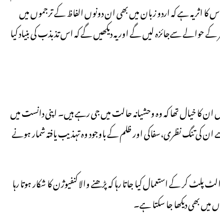
س کا اثر یہ ہے کہ اردو زبان میں بھی ان دونوں الفاظ کے ترجموں میں
 کے حوالے سےجائزہ لیں گے اور یہ دیکھیں گے کہ اس تذبذب کی بنیاد کیا
ں ان کا خیال تھا کہ وہ وحشیانہ حالت میں جی رہے ہیں۔ اپنی دانست میں
 ان کی تنگ نظری،سفاکی اور ظلم کے باوجود وہ تہذیب یافتہ شمار ہونے
لٹ کر کے استعمال کیا جاتا رہا کہ پڑھنے والا کنفیوژن کا شکار ہوتا رہا
ں میں بھی دیکھا جا سکتا ہے۔