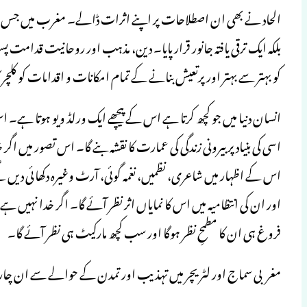
الحاد نے بھی ان اصطلاحات پر اپنے اثرات ڈالے۔ مغرب میں جس زمانے 
بلکہ ایک ترقی یافتہ جانور قرار پایا۔ دین، مذہب اور روحانیت قدامت پس
کو بہتر سے بہتر اور پرتعیش بنانے کے تمام امکانات و اقدامات کو کلچر کا 
انسان دنیا میں جو کچھ کرتا ہے اس کے پیچھے ایک ورلڈ ویو ہوتا ہے۔
اسی کی بنیاد پر بیرونی زندگی کی عمارت کا نقشہ بنے گا۔ اس تصور میں اگر خد
اس کے اظہار میں شاعری، نظمیں، نغمہ گوئی، آرٹ وغیرہ دکھائی دی
اور ان کی انتظامیہ میں اس کا نمایاں اثر نظر آئے گا۔ اگر خدا نہیں ہے ت
فروغ ہی ان کا مطمحِ نظر ہوگا اور سب کچھ مارکیٹ ہی نظر آئے گا۔
مغربی سماج اور لٹریچر میں تہذیب اور تمدن کے حوالے سے ان چار پ