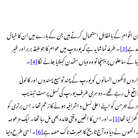
ن،civilization کا لفظ وہ اپنے لیے ان اقوام کے بالمقابل استعمال کرتے ہیں جن کے بارے میں ان کا خیال
ضد ہے
[3]
۔ طرفہ تماشا یہ ہے کہ یوروپ میں عوام کا جو طبقہ بربر اور غیر
یا کے ساحلوں پر پہنچا تو وہ وہاں متمدن کہلایا جانے لگا
[4]
۔
س لیے کہ اس میں ہزاروں لاکھوں انسانوں کو یورپ کے چند توسیع پسندوں اور کالونی
ے مواقع مل رہے تھے۔ دوسری طرف یورپ کی نسل پرست تہذیب
۔ ہٹلر کے جرمن کو اپنے اعلیٰ نسل و اشرافیہ ہونے کا زعم تھا۔ اس برتری کو
ڑ لیا تھا
[5]
۔ اور اس کا انھیں وقتی فائدہ بھی مل رہا تھا۔ ایک مزعومہ
کچھ انھوں نے دیا وہ آج تاریخ کا عبرت ناک حصہ ہے
[6]
۔ اسی طرح دنیا