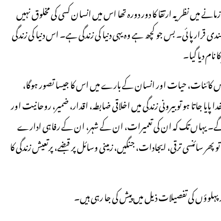
میں نظریہ ارتقا کا دور دورہ تھا اس میں انسان کسی کی مخلوق نہیں
ندی قرار پائی۔ بس جو کچھ ہے وہ یہی دنیا کی زندگی ہے۔ اس دنیا کی زندگی
نام دیا گیا۔
 اس کائنات، حیات اور انسان کے بارے میں اس کا جیسا تصور ہوگا،
ا پایا جاتا ہو تو بیرونی زندگی میں اخلاقی ضابطہ، اقدار، ضمیر، روحانیت اور
ں گے۔ یہاں تک کہ ان کی تعمیرات، ان کے شہر، ان کے رفاہی ادارے
و پھر سائنسی ترقی، ایجادات، جنگیں، زمینی وسائل پر قبضے، پرتعیش زندگی کا
ہلوؤں کی تفصیلات ذیل میں پیش کی جا رہی ہیں۔