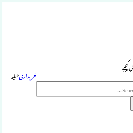
 کیجیے
خریداری
عطیہ
Sea