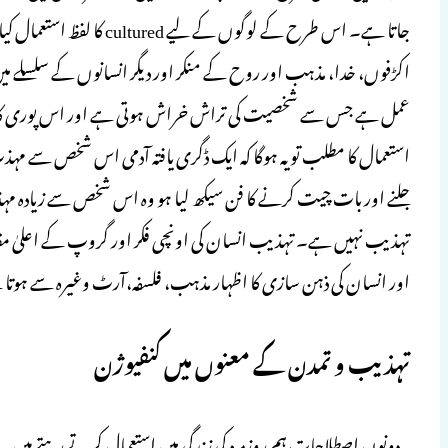
جاتا ہے۔ اس طرح کے لوگوں ک
اکڑفوں، خدا، مذہب اور روح کے منکر اور دیگر انسانوں کے سلسلے میں
عمل ہے جس سے شخصیت کی تراش خراش ہوتی ہے اور اس پوری کائ
استعمال کا مطلب تو یہ ہوگا کہ ایک ڈگری یافتہ آدمی اس شخص سے مہذب
جلنے اور بات چیت کرنے کا فن سیکھ لیا ہو وہ اس شخص سے زیادہ مہذ
تہذیب نہیں ہے۔ تہذیب انسان کی اونچی فکر اور گروپ کے اعلیٰ مقا
اور انسان کی ذہن سازی کا اظہار مذہب، فلسفہ،آرٹ وغیرہ سے ہوتا
تہذیب و تمدن کے معنوں میں کنفیوژن
یہ دونوں اصطلاحات ہم روزمرہ کی زندگی میں استعمال کرتے رہتے ہیں۔