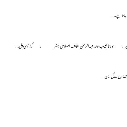
ایا جاتا ہے۔…
رجمہ وتفسیر : مولانا حبیب حامد عبدالرحمٰن الکاف اصلاحی ناشر : گڈ ٹری پبلی…
ی تہذیبی زندگی ایسی…