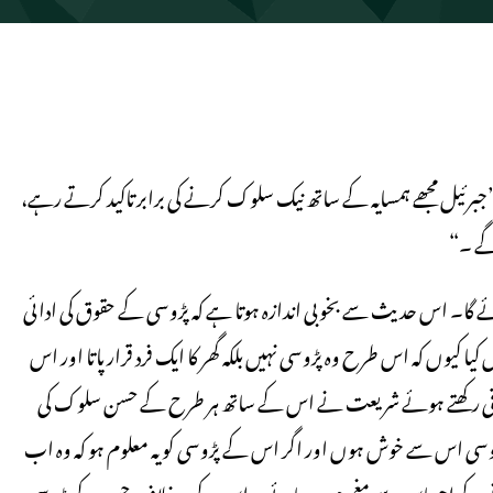
برئیل مجھے ہمسایہ کے ساتھ نیک سلوک کرنے کی برابر تاکید کرتے رہے،
 گے ۔“
ئے گا۔ اس حدیث سے بخوبی اندازہ ہوتا ہے کہ پڑوسی کے حقوق کی ادائی
یوں کہ اس طرح وہ پڑوسی نہیں بلکہ گھر کا ایک فرد قرار پاتا اور اس
 باقی رکھتے ہوئے شریعت نے اس کے ساتھ ہر طرح کے حسن سلوک کی
وسی اس سے خوش ہوں اور اگر اس کے پڑوسی کو یہ معلوم ہو کہ وہ اب
 ہونے کے احساس سے مغموم ہو جائے ۔ اس کے بر خلاف جس کے پڑوسی