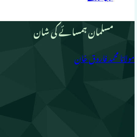
مسلمان ہمسائے کی شان
مولانا محمد فاروق خان