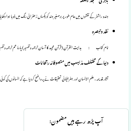
ہندو راشٹر کے نقشوں میں عام طور پر برصغیر ہند کو یکساں زعفرانی رنگ میں ڈوبا ہوا دکھ
نقد وتبصرہ
نام كتاب : ہدایت القرآن (قرآن مجید کا آسان ترجمہ وتفسیر) پارۂ عم ت
دنیا کے مختلف مذاہب میں متصوفانہ رجحانات
آثار قدیمہ ، علم الانسان اور جغرافیائی تحقیقات نے یہ واضح کردیا ہے کہ انسانوں کی کوئ
آپ پڑھ رہے ہیں مضمون: