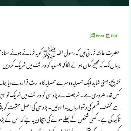
حضرت عائشہ فرماتی ہیں کہ رسول اللہ ﷺ کو یہ فرماتے ہوئے سنا: ”ج
یہاں تک کہ مجھے گمان ہونے لگا کہ ہمسایہ کو وراثت میں شریک کر دیں
تشریح: یعنی شاید ایک ہمسایہ دوسرے ہمسایہ کا وارث قرار دے دیا جا
کس قدر ضروری ہے۔ شریعت نے پڑوسی کو وراثت میں شریک تو نہیں کیا ک
سے مختلف قسم کی دشواریاں پیدا ہوتیں۔ پڑوسی کی اصل حیثیت کو
تاکید کی ہے۔ کسی شخص کے بھلے ہونے کی پہچان یہ ہے کہ اس کے پڑ
کہیں دوسری جگہ منتقل ہونے کا ارادہ رکھتا ہے تو وہ اس کے جدا