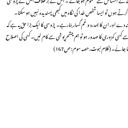
 ہوں تو ایسا شخص خدا کی نگاہ میں کبھی پسندیدہ نہیں ہو سکتا۔
 دے اور ان کا ہمدرد و غم گسار بنارہے۔ پڑوسی کا ایک بڑا حق یہ ہے کہ
کسی کمزوری کا صدور ہو تو ہم چشم پوشی سے کام لیں۔ کسی کی اصلاح
یا جائے۔ (کلام نبوت،حصہ سوم: ص167)