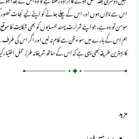
اس سے نالاں ہوں اور اس کے چلے جانے کو اپنے لیے نجات تصور کرتے
مومن تو وہ ہے، جو اپنے شرارت پسند ہمسایوں کو بھی شکایت کا موقع نہ
ہم اس کے بارے میں سوء ظن سے کام نہ لیں اور اگر اس کی طرف سے 
کا بہترین طریقہ بھی یہی ہے کہ اس کے ساتھ شریفانہ طرز عمل اختیار ک
مزید
بابری مسجد فیصلہ