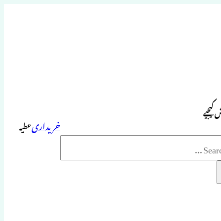
 کیجیے
خریداری
عطیہ
Sea