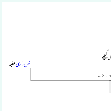
 کیجیے
خریداری
عطیہ
Sea