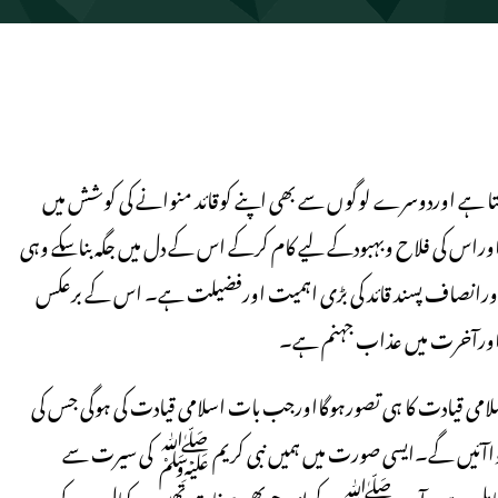
تا ہے اوردوسرے لوگوں سے بھی اپنے کوقائد منوانے کی کوشش میں
اوراس کی فلاح وبہبودکے لیے کام کرکے اس کے دل میں جگہ بناسکے وہی
گواورانصاف پسند قائد کی بڑی اہمیت اورفضیلت ہے۔ اس کے برعکس
ذلت اورآخرت میں عذاب جہنم ہے۔
لامی قیادت کا ہی تصورہوگااورجب بات اسلامی قیادت کی ہوگی جس کی
پیشواآئیں گے۔ایسی صورت میں ہمیں نبی کریم ﷺ کی سیرت سے
کی حامل ہے ۔آپ ﷺ کے اندرجوبھی صفات تھیں وہ کمال درجہ کی