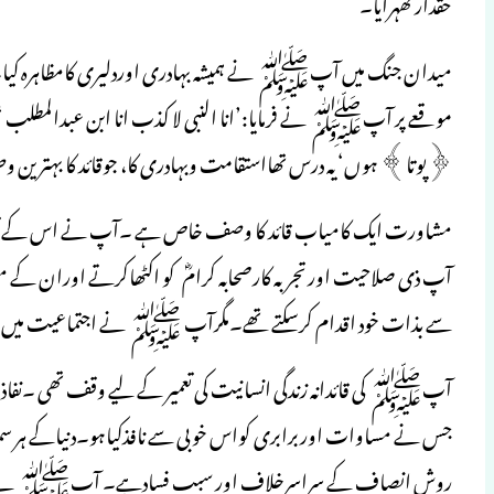
حقدارٹھہرایا۔
میدان جنگ میں آپﷺ نے ہمیشہ بہادری اوردلیری کامظاہرہ کیا۔
موقعے پر آپﷺ نے فرمایا:’انا النبی لا کذب انا ابن عبدالمطلب ‘
﴿پوتا﴾ ہوں‘ یہ درس تھااستقامت وبہادری کا، جوقائد کا بہتر ین و
مشاورت ایک کامیاب قائد کا وصف خاص ہے ۔آپ نے اس کے تصور کوعا
آپ ذی صلاحیت اورتجربہ کارصحابہ کرامؓ کو اکٹھاکرتے اوران کے
سے بذات خود اقدام کرسکتے تھے۔مگرآپ ﷺ نے اجتماعیت میں مشاور
آپﷺ کی قائدانہ زندگی انسانیت کی تعمیر کے لیے وقف تھی ۔نفاذ قان
جس نے مساوات اوربرابری کواس خوبی سے نافذکیاہو۔دنیاکے ہر سماج 
روش انصاف کے سراسرخلاف اور سبب فسادہے۔ آپﷺ نے اسلام ک