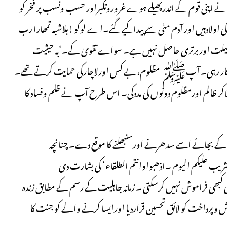
 نے اپنی قوم کے اندرپھیلے ہوے غروروتکبراور حسب ونسب پر فخر کو
 اولادہیں اور آدم مٹی سے پیداکیے گئے۔اے لوگو!بلاشبہ تمھارا رب
ی فضیلت اوربرتری حاصل نہیں ہے۔ سواے تقویٰ کے۔‘بہ حیثیت
رپیکار رہی۔ آپﷺ مظلوم، بے کس اورلاچارکی حمایت کرتے تھے۔
الم اورمظلوم دونوں کی مددکی۔ اس طرح آپ نے ظلم وفساد کا
ام کے بجائے اسے سدھرنے اورسنبھلنے کا موقع دے۔ چنانچہ
یب علیکم الیوم ۔اذھبواوانتم الطلقاء‘ کی بشارت دی
انی کبھی فراموش نہیں کرسکتی ۔ زمانہ جاہلیت کے رسم کے مطابق زندہ
ورش وپرداخت کو لائق تحسین قراردیا اورایسا کرنے والے کو جنت کا