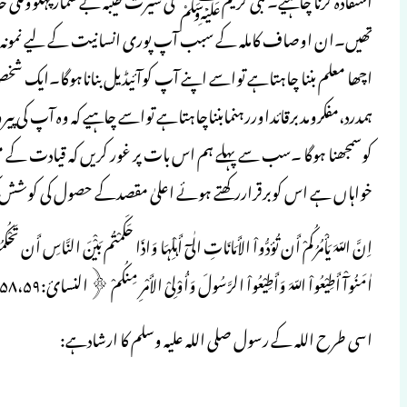
تھیں۔ان اوصاف کاملہ کے سبب آپ پوری انسانیت کے لیے نمونہ ہیں
اچھا معلم بننا چاہتاہے تواسے اپنے آپ کوآئیڈیل بناناہوگا۔ایک شخص خ
ہمدرد،مفکرومدبرقائداوررہنمابنناچاہتاہے تواسے چاہیے کہ وہ آپ ک
کوسمجھنا ہوگا ۔سب سے پہلے ہم اس بات پر غور کریں کہ قیادت کے م
خواہاں ہے اس کوبرقراررکھتے ہوئے اعلیٰ مقصدکے حصول کی کوشش ک
اٰمَنُوآْ أَطِیْعُواْ اللّہَ وَأَطِیْعُواْ الرَّسُولَ وَأُوْلِیْ الأَمْرِ مِنکُمْ ﴿النسائ:۵۸،۵۹﴾
اسی طرح اللہ کے رسول صلی اللہ علیہ وسلم کا ارشادہے: