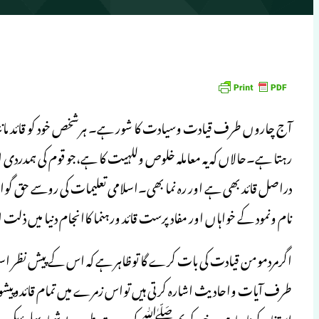
آج چاروں طرف قیادت وسیادت کا شور ہے۔ ہرشخص خود کو قائد مان
رہتا ہے۔حالاں کہ یہ معاملہ خلوص وللہیت کا ہے،جو قوم کی ہمدردی 
دراصل قائد بھی ہے اور رہ نما بھی۔اسلامی تعلیمات کی روسے حق 
نام ونمود کے خواہاں اور مفادپرست قائد ورہنما کاانجام دنیا میں 
اگرمردمومن قیادت کی بات کرے گا توظاہر ہے کہ اس کے پیش نظر اس
طرف آیات واحادیث اشارہ کرتی ہیں تواس زمرے میں تمام قائدو
استفادہ کرنا چاہیے۔ نبی کریمﷺ کی سیرت طیبہ بے شمارپہلوؤں