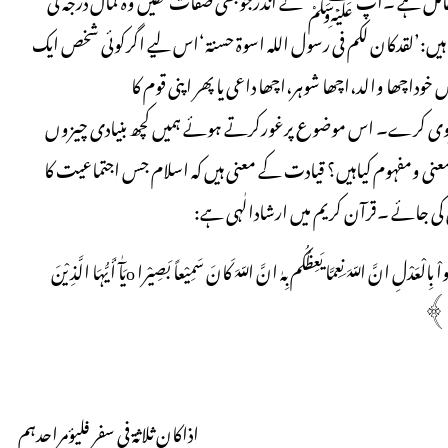
:’لقدکان لکم فی رسول اللہ اسوۃ حسنۃ‘اس لیے اگرکوئی شخص ایک
وداچھا والد،اچھا شوہر،اچھا داعی یا پھر اپنی قوم کا
ی پیروی کرے۔ اس موضوع پرغورکرتے ہوئے ہمیں کچھ بنیادی چیزوں
عنی ومفہوم کیاہیں؟ قیادت کے معنی ہیں کہ اسلام جس اجتماعیت کا
ی جائے ۔قرآن کریم میں ارشادالٰہی ہے:
اِنَّ اللّہَ یَأْمُرُکُمْ أَن تُؤدُّواْ الأَمَانَاتِ الٰیٓ أَہْلِہَا وَاذَا حَکَمْتُم بَیْْنَ النَّاسِ أَن تَحْکُمُواْ بِالْعَدْلِ انَّ اللّہَ نِعِمَّا یَعِظُکُم بِہٰ انَّ اللّہَ کَانَ سَمِیْعاً بَصِیْرا oیَآٰ أَیُّہَا الَّذِیْنَ
اذاکان ثلاثۃ فی سفر فلیؤمراحدہم