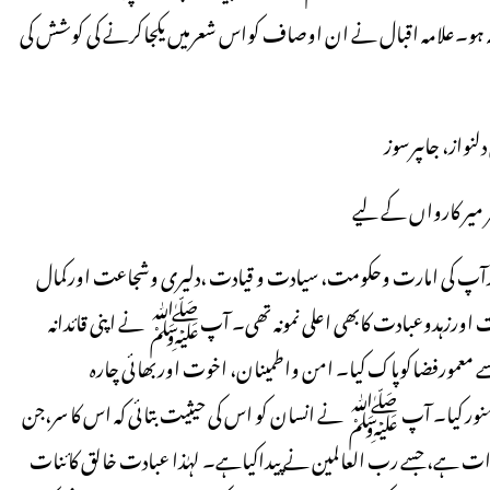
تمہ ہو۔علامہ اقبال نے ان اوصاف کواس شعرمیں یکجاکرنے کی کوشش کی
 دلنواز، جاںپرسوز
میر کارواں کے لیے
 قائدآپ کی امارت وحکومت، سیادت و قیادت ،دلیری وشجاعت اورکمال
 اورزہدوعبادت کابھی اعلی نمونہ تھی۔ آپﷺ نے اپنی قائدانہ
 معمورفضاکوپاک کیا۔ امن واطمینان، اخوت اوربھائی چارہ
منور کیا۔ آپ ﷺ نے انسان کو اس کی حیثیت بتائی کہ اس کا سر،جن
ذات ہے، جسے رب العالمین نے پیداکیاہے۔ لہٰذا عبادت خالق کائنات