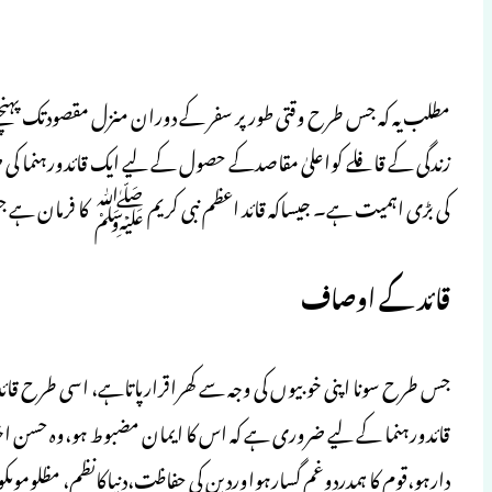
مطلب یہ کہ جس طرح وقتی طورپر سفر کے دوران منزل مقصودتک پہنچ
زندگی کے قافلے کواعلیٰ مقاصدکے حصول کے لیے ایک قائدورہنما کی ضر
کی بڑی اہمیت ہے۔ جیساکہ قائد اعظم نبی کریم ﷺ کا فرمان ہے جس ک
قائد کے اوصاف
جس طرح سونا اپنی خوبیوں کی وجہ سے کھراقرارپاتاہے، اسی طرح قائد
قائدورہنما کے لیے ضروری ہے کہ اس کا ایمان مضبوط ہو،وہ حسن
دارہو،قوم کا ہمدردوغم گسارہواوردین کی حفاظت،دنیاکانظم، مظلوموںکوان