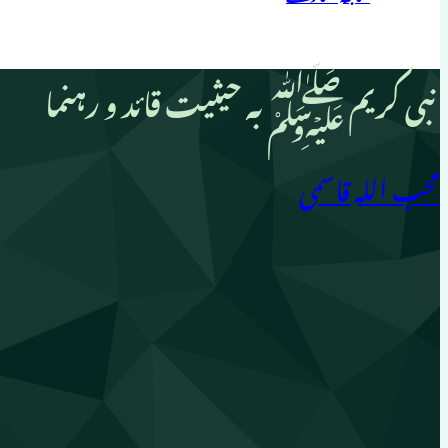
نبی کریم ﷺ بہ حیثیت قائد و رہنما
محب اللہ قاسمی