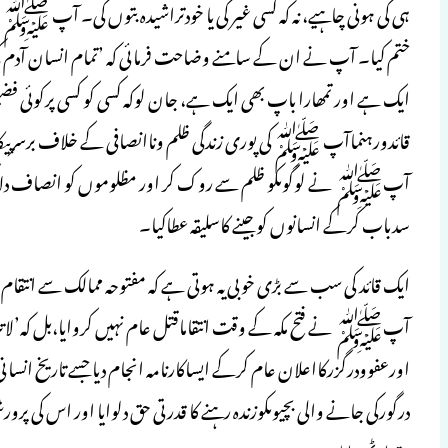
ہی کی ہونی چاہیے، نہ کہ کسی غیر کی یا خودتراشیدہ بتوں کی۔ آپ ﷺ
ختم کیا۔ آپ نے ان کے سامنے وضاحت فرمائی کہ ’تمام انسان آدم کی
ایک ہے اور تمھارا باپ بھی ایک ہے، جان لوکہ کسی کو کسی پرکوئ
قائدورہنماآپ ﷺ کی پوری زندگی ظلم وناانصافی کے خلاف برس
آپﷺ نے لوگوںکو ظلم سے روک کر اور مظلوموں کو انصاف دلاکر ظ
سدباب کرکے انسانوں کو جینے کاسلیقہ عطاکیا۔
ایک قائد کی سب سے بڑی خوبی یہ ہوتی ہے کہ مفتوحہ ممالک سے انتق
آپﷺ نے فتح مکہ کے وقت انتقاماقتل عام نہیں کروایا،بل کہ’لاتثر
اورعفوودرگزرکااعلان عام کرکے ایساکارنامہ انجام دیا جسے تاریخ انس
درگورکی جانے والی بچیوںکوزندہ رہنے کا قدرتی حق دلوایا اور اس کی پر