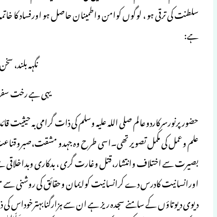
سلطنت کی ترقی ہو ، لوگوں کوامن واطمینان حاصل ہو اورفساد کا خا
ہے:
نگہہ بلند، سخن
یہی ہے رخت سفر 
حضورپرنورسرکاردوعالم صلی اللہ علیہ وسلم کی ذات گرامی بہ حیثیت
علم وعمل کی مکمل تصویر تھی۔اسی طرح وہ جہدو مشقت،صبروقناعت
بصیرت سے اختلاف وانتشار،قتل وغارت گری ، بدکاری وبداخلاقی سے
اورانسانیت کادرس دے کرانسانیت کوایمان وحقائق کی روشنی سے 
دیوی دیوتاؤں کے سامنے سجدہ ریز ہے ان سے ہزارگنابہترخوداس کی 