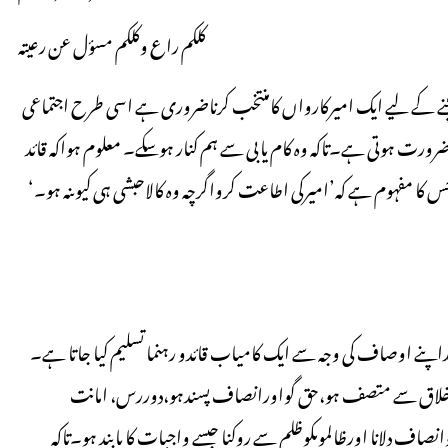
کلکم راع وکلکم مسؤل عن رعیتہ
نے کے لیے ایک امیرکارواں کامنتخب کرناضروری ہے اسی طرح اجتماعی
ورت ہوتی ہے۔تاکہ وہ کام یابی سے ہم کنار ہوسکے۔ معلوم ہواکہ قائد
ا مفہوم ہے کہ’امیرکی اطاعت کرواگرچہ وہ کالاحبشی ہی کیوںنہ ہو۔‘
اپنے اوصاف کی وجہ سے ایک کامیاب قائدو رہنما تسلیم کیا جاتا ہے۔
 اخلاق سے متصف ہو،حق گواورانصاف پسندہو،دوررس، امانت
صاف دلانا اورظالموںکوظلم سے روکنا جیسے واجبات کا پابند ہو۔تاکہ