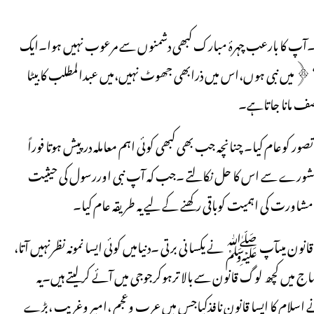
آپ کا بارعب چہرۂ مبارک کبھی دشمنوں سے مرعوب نہیں ہوا۔ایک
 ﴿میں نبی ہوں،اس میں ذرابھی جھوٹ نہیں،میں عبدالمطلب کا بیٹا
صف مانا جاتاہے۔
م کیا۔ چنانچہ جب بھی کبھی کوئی اہم معاملہ درپیش ہوتا فوراً
 مشورے سے اس کا حل نکالتے ۔جب کہ آپ نبی اوررسول کی حیثیت
ت کی اہمیت کوباقی رکھنے کے لیے یہ طریقہ عام کیا۔
ون میںآپ ﷺ نے یکسانی برتی ۔دنیامیں کوئی ایسا نمونہ نظرنہیں آتا،
میں کچھ لوگ قانون سے بالا ترہوکرجوجی میں آئے کرلیتے ہیں۔یہ
ا ایسا قانون نافذکیاجس میں عرب وعجم ،امیر وغریب ،بڑے