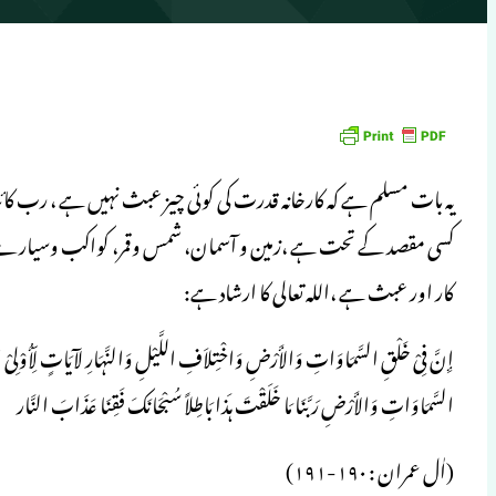
یہ بات مسلم ہے کہ کارخانہ قدرت کی کوئی چیز عبث نہیں ہے ، رب کا
کسی مقصد کے تحت ہے ،زمین و آسمان، شمس وقمر، کواکب وسیارے ،ہو
کار اور عبث ہے ،اللہ تعالی کا ارشاد ہے:
إِنَّ فِیْ خَلْقِ السَّمَاوَاتِ وَالأَرْضِ وَاخْتِلاَفِ اللَّیْلِ وَالنَّہَارِ لآیَاتٍ لِّأُوْلِیْ الألْ
السَّمَاوَاتِ وَالأَرْضِ رَبَّنَا مَا خَلَقْتَ ہَذا بَاطِلاً سُبْحَانَکَ فَقِنَا عَذَابَ النَّار
(اٰل عمران : ۱۹۰-۱۹۱)