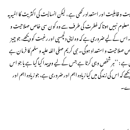
ت و قابلیت اور استعداد رکھی ہے ، لیکن انسانیت کی اکثریت کا المیہ یہ
، اسے معلوم نہیں ہوتا کہ فطرت کی طرف سے وہ کون سی خاص صلاحیت و
 ۔اس کے لیے ضروری ہے کہ وہ اپنی دلچسپی اور رغبت کو دیکھے، جو چیز
صلاحیت و استعداد ہوگی۔ نبی کریم صلی اللہ علیہ و سلم کا فرمان ہے
و لما ییسر لہ ‘‘(صحیح بخاری :۶۵۹۶)اور مسلم میں ہے : ’’ہر شخص وہی کرتا ہے جس کے لیے وہ پیدا کیا گیا ہے یا جو اس
 ہے ۔‘‘(صحیح مسلم :۶۷۳۳)اسی طرح وہ دیکھے کہ اس کی زندگی میں کیا زیادہ اہم اور ضروری ہے، جو زیادہ اہم اور
کرے۔