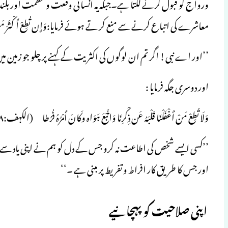
ورواج کو قبول کرنے لگتا ہے۔جبکہ یہ انسانی وقعت و عظمت اور بلندی 
معاشرے کی اتباع کرنے سے منع کر تے ہوئے فرمایا:وَإِن تُطِعْ أَکْثَرَ مَن فِیْ ال
’’اور اے نبی! اگر تم ان لوگوں کی اکثریت کے کہنے پر چلو جو زمین میں 
اور دوسری جگہ فرمایا :
وَلَا تُطِعْ مَنْ أَغْفَلْنَا قَلْبَہُ عَن ذِکْرِنَا وَاتَّبَعَ ہَوَاہ وکَانَ أَمْرُہُ فُرُطا (الکہف:۲۸)
’’کسی ایسے شخص کی اطاعت نہ کرو جس کے دل کو ہم نے اپنی یاد سے 
اور جس کا طریق کار افراط و تفریط پر مبنی ہے ۔‘‘
اپنی صلاحیت کو پہچانیے