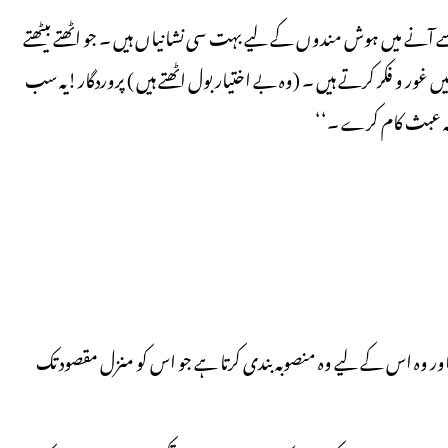
ے آنے میں ہوش مندوں کے لیے بہت سی نشانیاں ہیں ۔ جو اٹھتے بیٹھتے
ت میں غور و فکر کرتے ہیں ۔ (وہ بے اختیار بول اٹھتے ہیں ) پروردگار!یہ سب
کہ عبث کام کرے ۔‘‘
اور وہ اس کے لیے وہ منصوبہ بندی کرتا ہے جو اس کو منزل مقصود تک