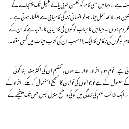
یت ہے ۔ دنیا میں کسی کام کو بحسن خوبی پائے تکمیل تک پہنچانے کے
ہو ، لائحہ عمل تیار ہو تو انسانی زندگی کامیابی سے ہمکنار ہوتی ہے ۔
روم ہو ں ۔ دنیا میں کامیاب لوگوں کی کامیابی کا راز یہ ہے کہ ان کے
کام لوگوں کی ناکامی کا ایک بڑا سبب ان کی کتاب حیات میں کسی مقصد ،
رتی ہے ، قوم ہو یا افراد ، ادارے ہوں یا تنظیم ان کی اکثریت اپنا کوئی
حصول کے لیے نوجوانوں کی توانائی کا صحیح استعمال کرسکے ، افراد کے
 ۔ ایک طالب علم کی زندگی میں کوئی واضح منزل نہیں جس تک پہنچنے کے