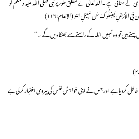
کے منافی ہے ۔اللہ تعالی نے مطلق طور پر نبی صلی اللہ علیہ و سلم کو
أَرْضِ یُضِلُّوکَ عَن سَبِیْلِ اللّہِ (الانعام:۱۱۶)
بستے ہیں تو وہ تمہیں اللہ کے راستے سے بھٹکا دیں گے ۔‘‘
غافل کردیا ہے اور جس نے اپنی خواہش نفس کی پیروی اختیار کرلی ہے