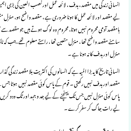
انسانی زندگی میں مقصد ، ہدف ، لائحہ عمل اور نصب العین کی بڑی اہم
لیے مقصد اور لائحہ عمل کا ہونا ضروری ہے ، مقصد واضح ہو، منزل متعین 
بامقصد آدمی محروم نہیں ہوتا، محروم وہ لوگ ہوتے ہیں جو مقصد سے مح
سامنے مقصد واضح تھا ، منزل متعین تھا ، راستے معلوم تھے ،جب کہ نا
منزل اور ہدف کا نہ ہونا ہے ۔
انسانی تاریخ کا یہ بڑا المیہ ہے کہ انسانوں کی اکثریت بلا مقصد زندگی گذا
مقصد اور ہدف نہیں رکھتی ۔ قوم کے پاس کوئی مقصد نہیں ہوتا جس کے 
پاس کوئی منزل نہیں جس تک پہنچنے کے لیے جد و جہد اور تگ ودو کریں
لیے رات جاگ کر سفر کرے ۔