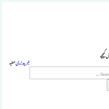
 کیجیے
خریداری
عطیہ
Sea