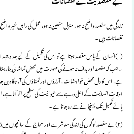
بے مقصدیت کے نقصانات
زندگی میں مقصد واضح نہ ہو ، منزل متعین نہ ہو، عمل کی راہیں غیر واضح 
نقصانات ہیں ۔
(۱)انسان کے پاس مقصد ہوتا ہے تو اس کی تکمیل کے لیے جد و جہ
۔ جب کہ مقصد اور ہدف نہ ہونے کی صورت میں محض تماشائی بنارہتا ہ
ہے ، اس کا دل محض خواہشا ت ، آرزؤں اور تمناؤں کی آماجگاہ بن جا
اوقات انسانیت کے اعلی درجے سے حیوانیت کی سطح پر اتر آتا ہے، ا
پائے تکمیل تک پہنچا نےسے رہ جاتا ہے ۔
(۲) بے مقصد لوگوں کی زندگی معاشرے اور سماج کے سانچوں میں ڈ