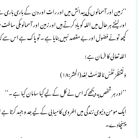
’’زمین اور آسمانوں کی پیدائش میں اور رات اور دن کے باری باری س
اور لیٹتے ہر حال میں اللہ کو یاد کرتے ہیں اور زمین اور آسمانوںکی ساخ
کچھ تونے فضول اور بے مقصد نہیں بنایا ہے ۔ تو پاک ہے اس سے 
اللہ تعالی کا فرمان ہے :
وَلْتَنظُرْ نَفْسٌ مَّا قَدَّمَتْ لِغَد(الحشر:۱۸)
’’اور ہر شخص یہ دیکھے کہ اس نے کل کے لیے کیا سامان کیا ہے ۔‘‘
ایک مومن دنیوی زندگی میں اخروی کامیابی کے لیے جد و جہد کرتا ہے 
پہنچادے۔