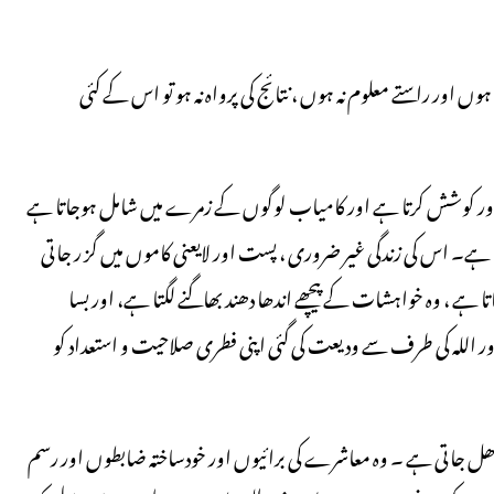
ہوں اور راستے معلوم نہ ہوں ، نتائج کی پرواہ نہ ہو تو اس کے کئی
د اور کوشش کرتا ہے اور کامیاب لوگوں کے زمرے میں شامل ہوجاتا ہے
ے۔ اس کی زندگی غیر ضروری ، پست اور لایعنی کاموں میں گز ر جاتی
تا ہے ، وہ خواہشات کے پیچھے اندھا دھند بھاگنے لگتا ہے، اور بسا
ور اللہ کی طرف سے ودیعت کی گئی اپنی فطری صلاحیت و استعداد کو
ھل جاتی ہے ۔ وہ معاشرے کی برائیوں اور خودساختہ ضابطوں اور رسم