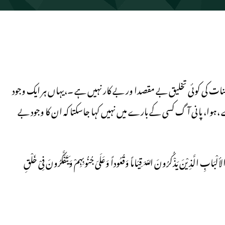
ئنات کی کوئی تخلیق بے مقصدا ور بے کار نہیں ہے ۔،یہاں ہر ایک وجود
ا، پانی آگ کسی کے بارے میں نہیں کہا جاسکتا کہ ان کا وجود بے
بَابِ الَّذِیْنَ یَذْکُرُونَ اللّہَ قِیَاماً وَقُعُوداً وَعَلَیَ جُنُوبِہِمْ وَیَتَفَکَّرُونَ فِیْ خَلْقِ