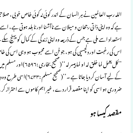
اللہ رب العالمین نے ہر انسان کے اندر کوئی نہ کوئی خاص خوبی ، صلاحی
ہے کہ وہ اپنی ذاتی رجحان و میلان سے ناآشنا اور نا بلد ہوتی ہے 
استعداد اسے ملی ہے جس کے ذریعہ وہ اپنی زندگی کے کمال کو پہنچ سکے
اس کی رغبت اور دلچسپی کی ہو ، جو فن اسے محبوب ہو وہی اس کی خاص 
’’کل یعمل لما خلق لہ ا
کے لیے آسان کر دیا جاتا
ضروری ہو اسی کو اپنا مقصد قرار دے ، غیر اہم کاموں سے احتراز 
مقصد کیسا ہو