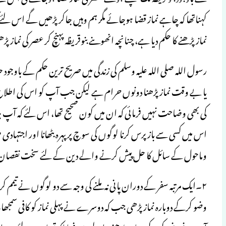
کہناتھا کہ چاہے نماز قضا ہوجائے مگر ہم وہیں جاکر پڑھیں گے اس لئے 
نماز پڑھنے کا حکم دیا ہے، چنانچہ انھوںنے بنوقریظہ پہنچ کر عصر کی نماز پ
رسول اللہ صلی اللہ علیہ وسلم کی زندگی میں صریح ترین حکم کے باوجود حلا
یا بے وقت نماز پڑھنا دونوں حرام ہے لیکن جب آپ کو اس کی اطلاع ملی 
کی بھی وضاحت نہیں فرمائی کہ ان میں کون صحیح تھا، اس لئے کہ آپ جا
اس میں کسی سے بازپرس کرنا لوگوں کی سوچ پر پہرہ بٹھانا اور اجتہادی
وماحول کے سائل کا حل پیش کرنے والے دین کے لئے سخت نقصان
۲۔ایک مرتبہ سفر کے دوران پانی نہ ملنے کی وجہ سے دو لوگوں نے تیمم ک
وضو کرکے دوبارہ نماز پڑھی جب کہ دوسرے نے پہلی نماز کو کافی سمجھا۔