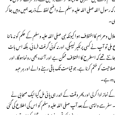
کہ رسول اللہ صلی اللہ علیہ وسلم نے واضح لفظ کے ذریعہ ہمیں وہیں جاکر
ڑھی۔
ل وحرام کااختلاف ہوا کیونکہ نبی صلی اللہ علیہ وسلم کے حکم کو نہ ماننا
تو آپ نے کسی پر نکیر نہیںکی، اور نہ کوئی گرفت فرمائی، بلکہ اس بات
نتے تھے کہ اسطرح کا اختلاف ممکن ہے اور آئندہ بھی رونماہوگا، اور
 صلاحیت کو ختم کرنا ہے، جو قیامت تک باقی رہنے والے اور ہر عہد
 دہ ہے۔
رکے نماز ادا کرلی اور پھر وقت کے اندر ہی پانی مل گیا ایک صحابی نے
 سفر سے واپسی کے بعد آپ صلی اللہ علیہ وسلم کو اس کی اطلاع کی گئی