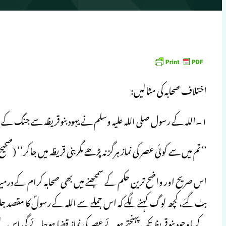
اختلاف صحابہ کی مثالیں:
۱۔اللہ کے رسول صلی اللہ علیہ وسلم نے یہود بنوقریظہ سے جنگ کے لئےصحابہ کرام کو روانہ کرتے ہوئے فرمایا۔
’’تم میں سے کوئی عصر کی نماز ہرگز نہ پڑھے مگر بنی قریظہ میں جاکر‘‘ (صحی
اس صریح اور واضح ترین حکم کے سمجھنے میں بھی صحابہ کرام کے درم
بٹ گئے، کچھ لوگ کہنے لگے کہ اس جملے سے اللہ کے رسولؐ کا مقصد جلدی
کے باوجود بنوقریظہ تک پہنچتے ہوئے عصر کی نماز قضا ہوجائے گی اس ل