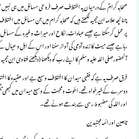
صحابہ کرامؓ کے درمیان یہ اختلاف صرف فروعی مسائل میں ہی نہیں ت
چنانچہ علامہ ابن تیمیہ لکھتے ہیں کہ صحابہ کرام میں جن مسائل میں اخ
پر عمل کرسکتا ہے جیسے عبادات، نکاح اور میراث وغیرہ کے مسائ
رہاہے جیسے میت کا زندہ آدمی کی آواز سننا اور اس کے اہل و عیال
آنحضورصلی اللہ علیہ وسلم کا اپنے رب کو دیکھنا (دیکھئے فتاویٰ ابن تیمیہ ۱۲۲/۱۹)
فرق صرف یہ ہے کہ فقہی میدان کا اختلاف وسیع ہے اور عقیدہ کا ا
دوسرے کےخیرخواہ تھے، اخوت ومحبت کے وسیع میدان میں کبھی 
اور اللہ کی مضبوط رسی سے بندھے ہوئےتھے۔
تابعین اور ائمہ مجتہدین