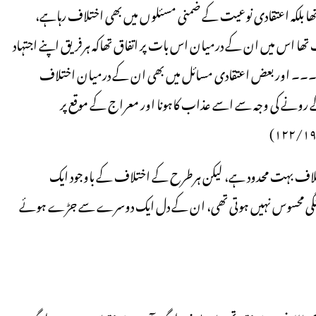
ھا بلکہ اعتقادی نوعیت کے ضمنی مسئلوں میں بھی اختلاف رہاہے،
تلاف تھا اس میں ان کے درمیان اس بات پر اتفاق تھاکہ ہرفریق اپنے اجتہاد
ل۔۔۔ اور بعض اعتقادی مسائل میں بھی ان کے درمیان اختلاف
 کے رونے کی وجہ سے اسے عذاب کاہونا اور معراج کے موقع پر
ختلاف بہت محدود ہے، لیکن ہرطرح کے اختلاف کے باوجود ایک
تنگی محسوس نہیں ہوتی تھی، ان کے دل ایک دوسرے سے جڑے ہوئے