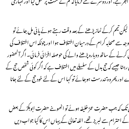
اجر ہے، اور دوسرے سے فرمایاکہ تم نے سنت پر عمل کیا اور تمہاری
، لیکن تیمم کرکے نماز پڑھنے کے بعد وقت رہتے ہوئے پانی مل جائے تو
 وجہ سے صحابہ کرام کے درمیان اختلاف ہوا اور چونکہ اس اختلاف کی
نے کے ساتھ دوبارہ پڑھنے والے کی حوصلہ افزائی فرمائی۔ اگر آنحضور
افی رہتا جیسے کہ حج بدل کے سلسلے میں اختلاف ہے کہ اگر کوئی شخص حج کے
ے اور پھروہ تندرست ہوجائے تو کہا اس کے لئے خود حج کے لئے جانا
اں تک کہ جب حضرت عمرؓ خلیفہ ہوئے تو انھوںنے حضرت ابوبکرؓ کے بعض
احترام سے لبریز تھے، اللہ تعالیٰ کے یہاں اس کا کیا جواب دیں