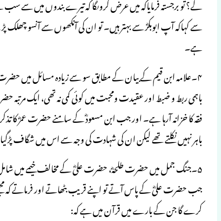
گے؟ تو برجستہ فرمایاکہ میں عرض کروںگا کہ تیرے بندوں میں سے سب سے 
سے کہاکہ آپ ابوبکرؓ سے بہتر ہیں۔ تو ان کی آنکھوں سے آنسو چھلک 
ہے۔
۴۔علامہ ابن قیم کے بیان کے مطابق سو سے زیادہ مسائل میں حضرت ع
باہمی ربط و ضبط اور عقیدت ومحبت میں کوئی کمی نہ تھی، ایک مرتبہ حضر
فقہ کا خزانہ آرہا ہے۔ اور جب ابن مسعودؓ کے سامنے حضرت عمرؓ کا تذکرہ
باہر نہیں نکلتے تھے لیکن ان کی شہادت کی وجہ سے اس میں شگاف پڑگیا
۵۔جنگ جمل میں حضرت طلحہؓ، حضرت علیؓ کے مخالف خیمے میں شا
جب حضرت علیؓ کے پاس آتے تو اپنے قریب بٹھاتے اور فرماتے کہ مجھے ا
کرے گا جن کے بارے میں قرآن میں ہے کہ: