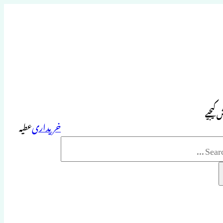
 کیجیے
خریداری
عطیہ
Sea