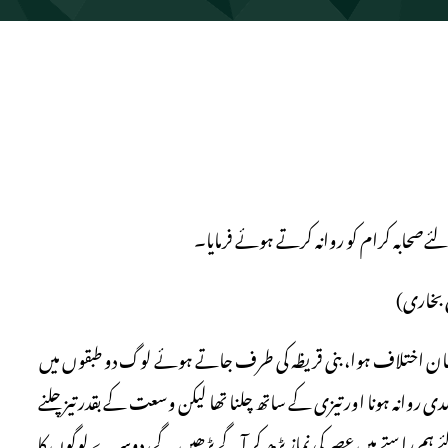
ح بخاری)
یان اختلاف ہوا، بنی قریظہ کی طرف جاتے ہوئے لوگ دو طبقوں میں
 روانہ ہونا اور تیزی کے ساتھ چلنا تھا لیکن وسعت کے بقدر تیز چلنے
ئے ہم راستے میں عصر کی نماز پڑھ کر آگے بڑھیں گے، دوسرے لوگوں کا