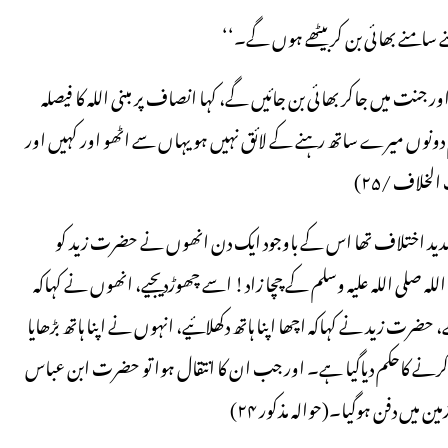
ے سامنے بھائی بن کر بیٹھے ہوں گے۔‘‘
 جنت میں جاکر بھائی بن جائیں گے، کہا انصاف پر مبنی اللہ کا فیصلہ
 دونوں میرے ساتھ رہنے کے لائق نہیں ہو یہاں سے اٹھو اور کہیں اور
لخلاف /۲۵)
دید اختلاف تھا اس کے باوجود ایک دن انھوں نے حضرت زید کو
اللہ صلی اللہ علیہ وسلم کے چچا زاد! اسے چھوڑدیجیے، انھوں نے کہاکہ
حضرت زید نے کہاکہ اچھا اپنا ہاتھ دکھلائیے، انہوں نے اپنا ہاتھ بڑھایا
کرنے کاحکم دیاگیا ہے۔ اور جب ان کا انتقال ہوا تو حضرت ابن عباس
میں دفن ہوگیا۔(حوالہ مذکور ۲۴)