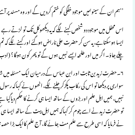
’’ہم ان کے سینوںمیں موجود خفگی کو ختم کردیں گے اور وہ مسند پر آمن
اس محفل میں موجود دو شخص کہنے لگے کہ یہ دیکھوکل تک تو لڑتے رہے اور
ایسا ہوسکتاہے، یہ سن کر حضرت علی ناراض ہوگئے اور کہنے لگے کہ تم
چلے جاؤ۔ اگر میں اور طلحہ ایسے نہیں ہوں گے تو پھر کون ہوگا؟ (ادب ا
۶۔حضرت زید بن ثابت اور ابن عباس کے درمیان ایک مسئلہ میں ش
سواری پر دیکھا تو اس کی رکاب پکڑکر چلنے لگے، انھوں نے کہاکہ رسول 
نہیں، ہمیں اہل علم اور بڑوں کے ساتھ ایسا ہی کرنے کا حکم دیاگیا ہے، 
تو حضرت زید نے اسے چوم کر کہاکہ ہمیں اہل بیت کے ساتھ ایسا ہی 
نے فرمایا کہ اسی طرح سے علم مٹ جائے گا، آج علم کاایک بڑا حصہ زمین 