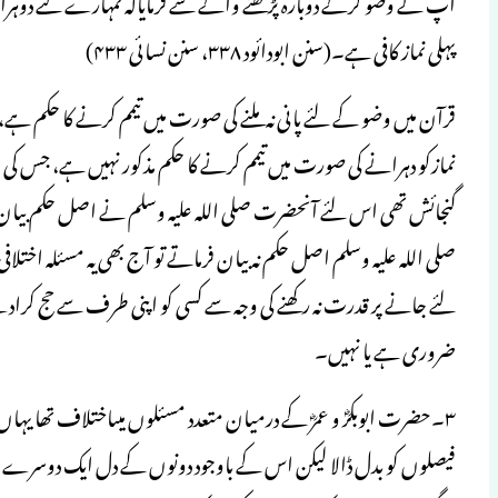
آپ نے وضو کرکے دوبارہ پڑھنے والے سے فرمایاکہ تمہارے لئے دوہرا 
پہلی نماز کافی ہے۔(سنن ابودائود ۳۳۸، سنن نسائی ۴۳۳)
قرآن میں وضو کے لئے پانی نہ ملنے کی صورت میں تیمم کرنے کا حکم ہے
نمازکو دہرانے کی صورت میں تیمم کرنے کا حکم مذکور نہیں ہے، جس کی
گنجائش تھی اس لئے آنحضرت صلی اللہ علیہ وسلم نے اصل حکم بیان کر
صلی اللہ علیہ وسلم اصل حکم نہ بیان فرماتے تو آج بھی یہ مسئلہ اختل
لئے جانے پر قدرت نہ رکھنے کی وجہ سے کسی کو اپنی طرف سے حج کراد
ضروری ہے یا نہیں۔
۳۔حضرت ابوبکرؓ و عمرؓ کے درمیان متعدد مسئلوں میںاختلاف تھا یہ
فیصلوں کو بدل ڈالا لیکن اس کے باوجود دونوں کے دل ایک دوسرے کے 