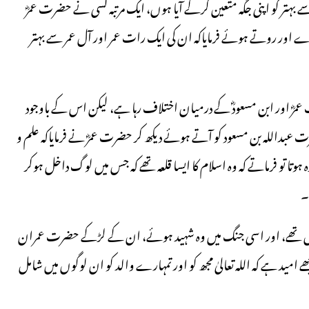
بہتر کو اپنی جگہ متعین کرکے آیا ہوں، ایک مرتبہ کسی نے حضرت عمرؓ
پڑے اور روتے ہوئے فرمایاکہ ان کی ایک رات عمر اور آل عمر سے بہتر
مرؓ اور ابن مسعودؓ کے درمیان اختلاف رہا ہے، لیکن اس کے باوجود
ت عبداللہ بن مسعود کو آتے ہوئے دیکھ کر حضرت عمرؓ نے فرمایاکہ علم و
 ہوتا تو فرماتے کہ وہ اسلام کا ایسا قلعہ تھے کہ جس میں لوگ داخل ہوکر
۔
مل تھے، اور اسی جنگ میں وہ شہید ہوئے، ان کے لڑکے حضرت عمران
مید ہے کہ اللہ تعالیٰ مجھ کو اور تمہارے والد کو ان لوگوں میں شامل