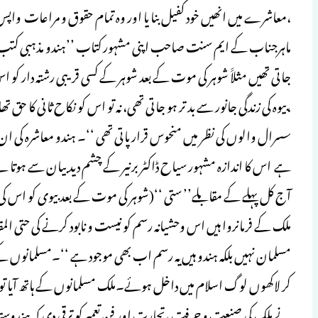
،معاشرے میں انھیں خود کفیل بنا یا اور وہ تمام حقوق و مراعات واپس 
ماہرجناب کے ایم سنت صاحب اپنی مشہور کتاب ’’ہندو مذہبی کتب اور 
جاتی تھیں مثلاََ شوہر کی موت کے بعد شوہر کے کسی قریبی رشتہ دار کو 
،بیوہ کی زندگی جانور سے بد تر ہو جاتی تھی، نہ تو اس کو نکاح ثانی کا حق 
سسرال والوں کی نظر میں منحوس قرار پاتی تھی ‘‘۔ ہندو معاشرہ کی ان 
ہے اس کا اندازہ مشہور سیاح ڈاکٹر برنیر کے چشم دید بیان سے ہوتا ہ
آج کل پہلے کے مقابلے’’ ستی ‘‘(شوہر کی موت کے بعد بیوی کو اس کی 
ملک کے فرمانروا ہیں اس وحشیانہ رسم کو نیست و نابود کرنے کی حتی ا
مسلمان نہیں بلکہ ہندو ہیں یہ رسم اب بھی موجود ہے ‘‘۔مسلمانوں 
کر لاکھوں لوگ اسلام میں داخل ہوئے۔ملک مسلمانوں کے ہاتھ آیا تو ا
نے ملک کی صنعت و حرفت ،تجارت اور فن تعمیرکو ترقی دی کہ ہندوستان