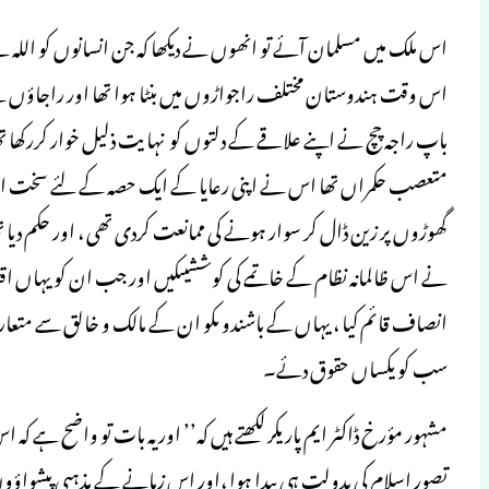
اس ملک میں مسلمان آئے تو انھوں نے دیکھا کہ جن انسانوں کو اللہ نے ا
اس وقت ہندوستان مختلف راجواڑوں میں بنٹا ہوا تھا اور راجاؤں نے اپنی 
باپ راجہ چچ نے اپنے علاقے کے دلتوں کو نہا یت ذلیل خوار کررکھا تھا ۔چ
متعصب حکمراں تھا اس نے اپنی رعایا کے ایک حصہ کے لئے سخت اور جابر
گھوڑوں پر زین ڈال کر سوار ہونے کی ممانعت کردی تھی ، اور حکم دیا تھا 
نے اس ظالمانہ نظام کے خاتمے کی کوششیںکیں اور جب ان کو یہاں اق
انصاف قائم کیا ، یہاں کے باشندو ںکو ان کے مالک و خالق سے متعارف
سب کو یکساں حقوق دئے۔
مشہور مؤرخ ڈاکٹر ایم پاریکر لکھتے ہیں کہ’’ اور یہ بات تو واضح ہے کہ 
تصور اسلام کی بدولت ہی پیدا ہوا ،اور اس زمانے کے مذہبی پیشواؤوں 