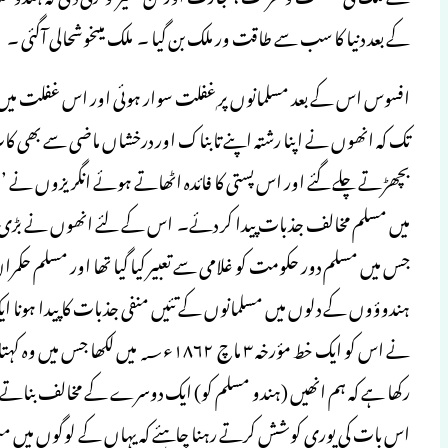
کے بعد دنیا کا سب سے طاقت ور ملک بن گیا ۔ ملک میںخوشحالی آگئی ۔
افسوس اس کے بعد مسلمانوں پر ٖغفلت سوار ہوئی اور اس غفلت میں وہ
تک کہ انھوں نے اپنا رشتہ اپنے تابناک اور درخشاں ماضی سے بھی کاٹ ل
بچھڑتے چلے گئے اور اس پستی کا فائدہ اٹھاتے ہوئے انگریزوں نے ’
میں مسلم مخالف جذبات پیدا کر دئے۔ اس کے لئے انھوں نے بڑی چال
جس میں مسلم دور حکومت کو غلامی سے تعبیر کیا گیا تھا اور مسلم حکمرا
ہندوؤوں کے دلوں میں مسلمانوں کے تئیں منفی جذبات کا پیدا ہونا ا
نے اس کو ایک خط مؤرخہ ۳ ماچ ۶۲
رکھا ہے کہ ہم انھیں (ہندو مسلم کو) ایک دوسرے کے مخالف بناتے 