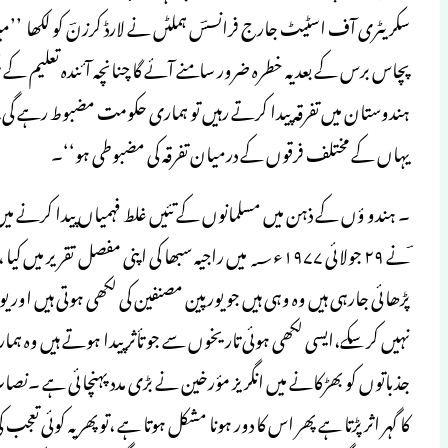
سکریٹری آف اسٹیٹ جارج فرانسسؔ ہملٹں نے لارڈ کرزنؔ کو لکھا ’’
پچاس برس کے بعد یہ خطرہ ضرور سامنے آئے گا چنانچہ آئندہ تعلیم 
ہندوستان میں تفرقہ پیدا کرتے رہیں تو ہماری حکومت مضبوط رہے گی،ا
یہاں کے مختلف فرقوں کے درمیان تفرقہ کی مضبوطی ہو‘‘۔
۔ ہندو ؤں کے ذہن میں مسلمانوں کے تئیں غلط فہمیاں پیدا کرنے می
ؔنے ۲۹ جولائی ۱۹۷۷ء؁ میں راجیہ سبھا کی اپنی مفصل
پڑھائی جارہی ہیں وہ وہی ہیں جو یورپین مصنفین کی لکھی ہوتی ہیں اور
نہیں کر سکے،ایسی لکھی ہوئی تاریخوں سے جو تأثر پیدا ہوتے ہیں وہ ہم
جذباتوں کو بھڑکانے میں انگریز مؤرخین نے بڑی مدد پہنچائی ہے ۔نصا
کا گہر اثر پڑتا ہے پھر اس کا دور ہونا مشکل ہوتا ہے ،توپھر یہ کوئی 