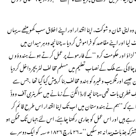
 اپنی شان و شوکت، اپنا اقتدار اور اپنے اخلاق سب کھو بیٹھے ۔یہاں
یا اور اپنے مقاصد کو فراموش کر دیا ۔ چنانچہ وہ ہر میدان میں
’لڑاؤ اور حکومت کرو ‘‘کے فارمولے پر عمل کر تے ہو ئے ہندوؤو ں
اکی سے ملک کے نصاب تعلیم میں مسلم مخا لف لٹریچر داخل کر دیا
ن جیسے اورنگزیب وغیرہ کو ہندو مخالف بنا کر پیش کیا گیا تھا ،جس سے
یک فطری بات تھی۔چنانچہ لارڈ الگنؔ کے زمانے میں سکریٹری آف ووڈؔ
۱۸ء؁ میں لکھا جس میں وہ کہتا ہے کہ ’’ہم نے ہندوستان میں اب تک اپنا اقتدار اس طرح قائم کر
رہے ہیں اور اس عمل کو جاری رکھنا چاہئے، اس لئے جہاں تک ممکن ہو
اس بات کی پوری کوشش کرتے رہنا چاہئے کہ یہاں کے لوگوں میں مشترکہ جذبات پیدا نہ ہو سکیں ‘‘۔۲۶ مارچ ۱۸۲۶ء؁ کو ایک دوسرے