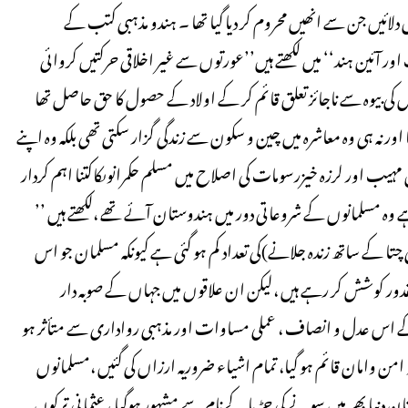
دلائیں جن سے انھیں محروم کر دیا گیا تھا ۔ ہندو مذہبی کتب کے
آئین ہند‘‘ میں لکھتے ہیں’’عورتوں سے غیر اخلاقی حرکتیں کروائی
اس کی بیوہ سے ناجائز تعلق قائم کر کے اولاد کے حصول کا حق حاصل تھا
تھا اور نہ ہی وہ معاشرہ میں چین و سکون سے زندگی گزار سکتی تھی بلکہ وہ اپنے
مہیب اور لرزہ خیزرسومات کی اصلاح میں مسلم حکمرانوںکاکتنا اہم کردار
ے وہ مسلمانوں کے شروعاتی دور میں ہندوستان آئے تھے ،لکھتے ہیں ’’
چتا کے ساتھ زندہ جلانے)کی تعداد کم ہو گئی ہے کیونکہ مسلمان جو اس
لمقدور کوشش کر رہے ہیں ،لیکن ان علاقوں میں جہاں کے صوبہ دار
کے اس عدل و انصاف ، عملی مساوات اور مذہبی رواداری سے متأثر ہو
من وامان قائم ہو گیا، تمام اشیاء ضروریہ ارزاں کی گئیں ،مسلمانوں
 دنیا بھر میں سونے کی چڑیا کے نام سے مشہور ہوگیا ، عثمانی ترکوں