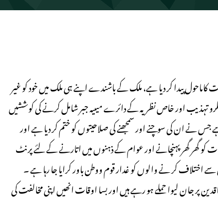
 کاماحول پیدا کر دیا ہے، ملک کے باشندے اپنے ہی ملک میں خود کو غیر
رو تہذیب اور خاص نظریہ کے دائرے میںیہ جبر شامل کرنے کی کوششیں
 ہے جس نے ان کی سوچنے اور سمجھنے کی صلاحیتوں کو ختم کر دیا ہے اور
ت کو گھر گھر پہنچانے اور عوام کے ذہنوں میں اتارنے کے لئے پرنٹ
ان سے اختلاف کر نے والوں کو غدار قوم ووطن باور کرایا جا رہا ہے ۔
ن پر جان لیوا حملے ہو رہے ہیں اور بسا اوقات انھیں اپنی مخالفت کی