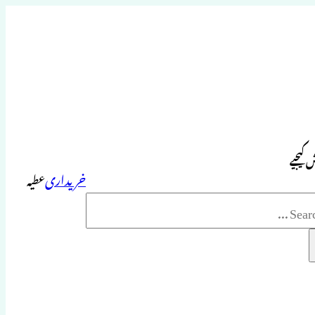
 کیجیے
خریداری
عطیہ
Sea