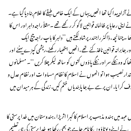
ٓزاد پیدا کیا تھا انھیں یہاں کے ایک خاص طبقے کا غلام بنا دیا گیا ہے۔
رعایا پر ظالمانہ قوانین لاگو کر رکھے تھے ۔مثلاََ راجہ داہر اور اس کا
نانچہ ، ڈاکٹر راجندر پرشاد لکتے ہیں ’’داہر کا باپ راجہ چچ ایک
انہ قوانین نافذ کئے تھے ،انھیں ہتھیار رکھنے،ریشمی کپڑے پہننے اور
کہ وہ ننگے سر اور ننگے پاؤوں کتوں کو ساتھ لیکر چلا کریں ‘‘۔ مسلمانوں
تدار نصیب ہوا تو انھوں نے اسلام کا نظام مساوا ت اور نظام عدل و
 کرا یا، ان پر سے بے جا پابندیاں ختم کیں، زندگی کے ہر میدان میں
اس عہد میں ہندو مذہب پر اسلام کا گہرا اثرپڑا ،ہندوستان میں خدا پرستی کا
نے اپنے دیوتاؤوں کا نام چاہے جو بھی رکھا ہو خدا پرستی کی ہی تعلیم