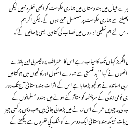
میرے خیال میں ہندوستان میں ہماری حکومت کو ابھی خطرہ نہیں لیکن
کے پھیلنے سے ہماری حکومت پر مسلسل حملے ہوں گے،لیکن اگر ہم
س لئے ہم تعلیمی اداروں میں نصاب کی کتابین ایسی پڑھائیں گے کہ
ں انگریز کہاں تک کامیاب رہے اس کا اعتراف پروفیسر بی این پانڈے
 تقریر میں کیا ،انھوں نے کہا ’’ بد قسمتی سے ہمارے اسکول اور کالجوں میں جو کتابیں
 یورپی اساتذہ نے جو کچھ پڑھا یا ہے اس کے اثرات ہندوستانی آج تک دور
اری قومی زندگی کے سرچشمہ کو متأثر کئے ہوئے ہیں،ہندو مسلمانوں کے
ب کی یہ چیزیں عمر کے اس زمانے میں پڑھائی جاتی ہیں جب ذہن پر کسی چیز
تعجب کی بات نہیںکہ ہندوستانی ایک دوسرے کو شک کی نظروں سے دیکھنے کے