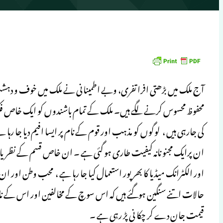
آج ملک میں بڑھتی افرا تفری، وبے اطمینانی نے ملک میں خوف و دہشت
محفوظ محسوس کرنے لگے ہیں۔ ملک کے تمام باشندوں کو ایک خاص فک
کی جارہی ہیں ، لوگوں کو مذہب اور قوم کے نام پر ایسا افیم دیا جا رہا
ان پرایک مجنو نانہ کیفیت طاری ہو گئی ہے ۔ ان خاص قسم کے نظریا
اور الکٹرانک میڈیا کا بھر پور استعمال کیا جا رہا ہے ، محب وطن اور 
حالات اتنے سنگین ہوگئے ہیں کہ اس سوچ کے مخالفین اور اس کے ناقدی
قیمت جان دے کر چکا نی پڑ رہی ہے ۔