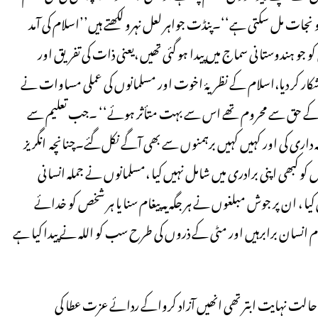
ات مل سکتی ہے‘‘۔پنڈت جواہر لعل نہرو لکھتے ہیں’’اسلام کی آمد
جو ہندوستانی سماج میں پیدا ہو گئی تھیں ،یعنی ذات کی تفریق اور
ار کر دیا،اسلام کے نظریۂ اخوت اور مسلمانوں کی عملی مساوات نے
ابری کے حق سے محروم تھے اس سے بہت متأثر ہوئے‘‘ ۔جب تعلیم سے
 داری کی اور کہیں کہیں برہمنوں سے بھی آگے نکل گئے۔چنانچہ انگریز
وموں کو کبھی اپنی برادری میں شامل نہیں کیا ،مسلمانوں نے جملہ انسانی
ا ، ان پر جوش مبلغوں نے ہر جگہ یہ پیغام سنا یا ہر شخص کو خدائے
ام انسان برابرہیں اور مٹی کے ذروں کی طرح سب کو اللہ نے پیدا کیا ہے
ی حالت نہایت ابتر تھی انھیں آزاد کرواکے ردائے عزت عطا کی