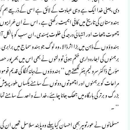
دی ،یعنی خدا ایک ہے وہی عبادت کے لائق ہے اسی کے ذریعے ہم کو نج
ہندوستان کی تاریخ میں کافی اہمیت رکھتی ہے ، اس نے ان خرابیوں کو 
چھوت چھات اور انتہائی درجہ کی خلوت پسندی ،ان سب کو بالکل آشک
ہندوؤوں کے ذہن میں بڑا اثر ڈالا ،وہ لوگ جو ہندو سماج میں بر
برہمنوں کی اجارہ داری ختم ہوئی تو دلتوں نے بھی اس میں بھر پور حصہ
مؤرخ ڈاکٹر سرولیم ہنٹر لکھتے ہیں ’’ ہندوؤوں نے دہانۂ گنگا کی قدیم ق
مراعات کو برہمنوں اور اچھوتوں دونوں کے سامنے یکساں طور پر پیش کی
بزرگ و برتر کی بارگاہ میں جھک جانا چاہئے ،خدائے واحد کے سامنے تم
‘‘ ۔
مسلمانوں نے عورتوںپر بھی احسان کیا پہلے وہ پابند سلاسل تھیں ان ک