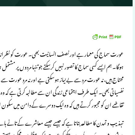
عورت سماج کی معمار ہے اور نصف انسانیت بھی۔ عورت کو نظرانداز 
ہوگا۔ ہم ایسے کسی سماج کا تصور نہیں کرسکتے جو تنہا مردوں پر م
محتاج ہیں، نہ عورت مرد سے بے نیاز ہوسکتی ہے اور نہ مرد عورت سے
نفسیاتی بھی۔ ایک طرف اجتماعی زندگی ان سے مطالبہ کرتی ہے کہ وہ ق
تقاضے ان کو مجبور کرتے ہیں کہ وہ ایک دوسرے کے دامن میں سکون 
تہذیب و تمدن کا مطالعہ بتاتا ہے کہ جیسے جیسے معاشرے کے تانے با
بندشیں شدید ہوئیں ۔ اُن میں جکڑ کر عورت ایک مظلوم و محکوم ہستی