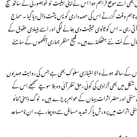
ں بھی اسے موقع فراہم ہوا اس نےاپنی اہلیت کو خوبصورتی کے ساتھ سچ
 ہے تاہم وقت گزرتے اس کی حصہ داری کو پس پشت ڈال دیا گیا ۔ سماج
ٓتی رہی ۔ اس کو ثانوی حیثیت دی جانے لگی اور اسے بنیادی حقوق کے
صال کے نت نئے ہتھکنڈے ہیں۔ قبیح منظر ہماری آنکھوں کے سامنے
توں کے ساتھ ہونے والا امتیازی سلوک بھی ہے جس کی روایت صدیوں
ل میں بھی آزادی کی کوئی رمق نظر آئی وہ بلا سوچے سمجھے اس کے
کے منفی اور مضر اثرات یہاں کے عوام پر پڑے ہیں۔ لوگ ذہنی تنائو
سل منفی اثرات میں پرورش پاکر شدید مسائل سے دوچار ہے۔ ان نامساعد