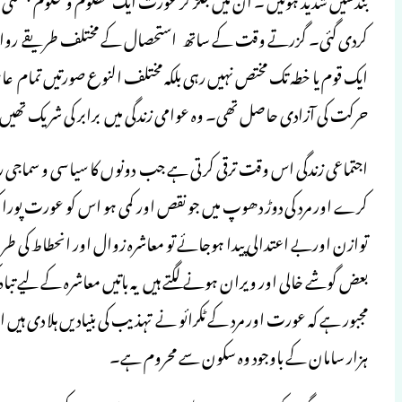
کردی گئی۔ گزرتے وقت کے ساتھ استحصال کے مختلف طریقے رواج پاتے 
ایک قوم یا خطہ تک مختص نہیں رہی بلکہ مختلف النوع صورتیں تمام عالم 
حرکت کی آزادی حاصل تھی۔ وہ عوامی زندگی میں برابر کی شریک تھیں، 
اجتماعی زندگی اس وقت ترقی کرتی ہے جب دونوں کا سیاسی و سماجی رشتہ
کرے اور مرد کی دوڑ دھوپ میں جو نقص اور کمی ہو اس کو عورت پورا
توازن اوربے اعتدالی پیدا ہوجائے تو معاشرہ زوال اور انحطاط کی طرف ب
بعض گوشے خالی اور ویران ہونے لگتے ہیں یہ باتیں معاشرہ کے لیے تبا
مجبور ہے کہ عورت اور مرد کے ٹکرائو نے تہذیب کی بنیادیں ہلا دی ہیں 
ہزار سامان کے باوجود وہ سکون سے محروم ہے۔