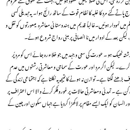
گئے مرد کا غلبہ کا نظام قوت کے ساتھ رائج ہوا۔ یہ تبدیلی کسی
میں نمودار ہوئیں۔غالباً قدیم میں ہندوستا نی معاشرہ میںعورتوں کو نقل و
لیکن بعد کے ادوار میں نا انصافی پر مبنی رواج شروع ہوئے۔
 ٹھیک ہو ۔ عورت کی سعی و جہد میں جو خلاء رہ جائے اس کو مرد پُر
 کرے۔ لیکن اگر مرد اور عورت کے سماجی و معاشرتی رشتوں میں عدم
ڑھنے لگتا ہے۔ توازن نہ ہونے کا نتیجہ یہ نکلتا ہے کہ اجتماعی زندگی کے
ہ کن ہے ۔ تمدنی ومعاشرتی حالات پر غوروفکر کرنے والا اس اعتراف پر
اور انسان کو ایک ایسے مقام پر لاکھڑا کردیا ہے جہاں سکون اور چین کے