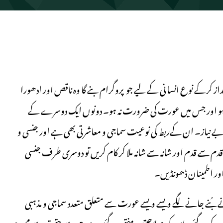
کرکے نوع انسانی کے لیے جو پروگرام بنے گا وہ ناقص اور ادھورا
شتمل ہو اور جس میں عورت کی ضرورت نہ ہو۔ دونوں ایک دوسرے کے
 بے نیاز۔ ان کےربط کی نوعیت سماجی و معاشرتی بھی ہے اور جنسی و
دم سے قدم اور شانہ سے شانہ ملا کر کام کریں تو دوسری طرف جنسی
اور اطمینان ڈھونڈیں۔
نے بُنے جانے لگے ویسے ویسے عورت سے متعلق متعدد سماجی و مذہبی
 بن کر رہ گئی، اس کی صلاحیتیں مفقود ہوگئیں، بہت سے حقوق سے محروم