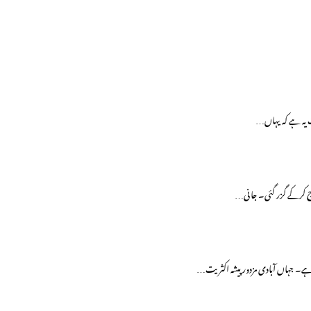
یہ ہے کہ یہاں…
ج کرکے گزر گئی۔ جانی…
ے۔ جہاں آبادی مزدور پیشہ اکثریت…