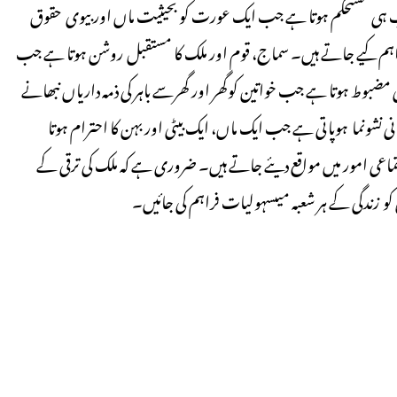
 تب ہی مستحکم ہوتا ہے جب ایک عورت کو بحیثیت ماں اور بیوی حقوق
فراہم کیے جاتے ہیں۔ سماج، قوم اور ملک کا مستقبل روشن ہوتا ہے جب
ہی مضبوط ہوتا ہے جب خواتین کوگھر اور گھرسے باہر کی ذمہ داریاں نبھانے
نی نشونما ہوپاتی ہے جب ایک ماں، ایک بیٹی اور بہن کا احترام ہوتا
عی امور میں مواقع دیئے جاتے ہیں۔ ضروری ہے کہ ملک کی ترقی کے
و زندگی کے ہر شعبہ میںسہولیات فراہم کی جائیں۔