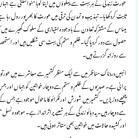
عورت زندگی کے ہر بہت سے پہلوؤں میں اپنا لوہا منواسکتی ہے جہا
ثابت کردکھایا۔ تہذیب و تمدن کی ترقی میں عورت کا بھر پور رول رہا
میںاس کے مشترکہ تعاون کے باوجود ہ امتیازی کے سلوک گھیرے میں ا
حصول سے دور کردیا گیا۔ظلم و ستم کی بہت سی شکلیں ہیں اور استح
سے روزانہ گزرتے ہیں۔
انہیں دردناک مناظر میں سے ایک منظر کشمیر سے معاشرے میں عور
پرانی ہے۔ صدیوں کے ظلم و ستم سے دوچار خواتین کو جہاں اور جس شک
پیچھے دوڑ پڑیں۔ کشمیر میں شورش اورٹکرائو کا ماحول موجود ہے جس 
سے دوچار ہیں۔ یہ دبائو زندگی کے ہر شعبے پراثرانداز ہے۔ موجود ہ ن
اور کشیدہ حالات میں خواتین بھی متاثر ہوئی ہیں۔