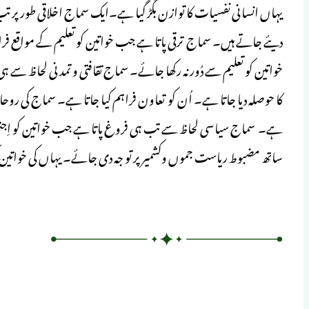
یہاں انسانی نفسیات کا توازن بگڑ گیا ہے۔ایک سماج اخلاقی طور پر
دیئے جاتے ہیں۔ سماج ترقی پاتا ہے جب خواتین کو تعلیم کے مواقع 
خواتین کو تعلیم سے دُور نہ رکھا جائے۔ سماج تقافتی و تمدنی لحاظ سے 
کا حوصلہ دیا جاتا ہے۔ اُن کو تعاون فراہم کیا جاتا ہے۔ سماج کی روحا
ہے۔ سماج سیاسی لحاظ سے تب ہی فروغ پاتا ہے جب خواتین کو اِجتما
ساتھ مضبوط ریاست جموں وکشمیر پر تو جہ دی جائے۔ یہاں کی خواتین ک