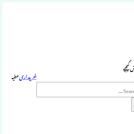
 کیجیے
خریداری
عطیہ
Sea