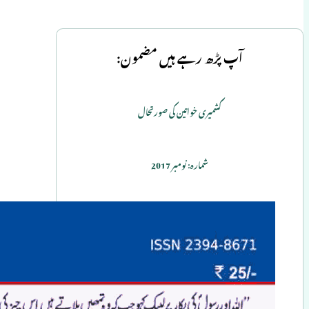
آپ پڑھ رہے ہیں مضمون:
کشمیری خواتین کی صورتحال
شمارہ: نومبر 2017