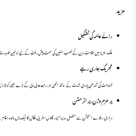
مزید
رائے عامّہ کی تشکیل
ملک عزیز میں اقامت دین کے نصب العین کی سمت پیش رفت کے لیے اولین ضرورت 
تحریک جاری رہے
فسادات کی آندھی پوری شدت کے ساتھ اٹھی اور راجدھانی دلی کے بڑے حصے کو تارا
پرعزم وژن، پر اثر مشن
مراری ریلوے اسٹیشن سے متصل روپرامپور گاؤں مغربی بنگال کا ایک پس ماندہ مقام ہ