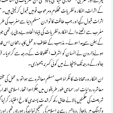
کے اثرات،افکار ونظریات محکوم ومرعوب قومیں قبول کرلیتی ہیں
اثرات قبول کیےاور جب طاقت کا توازن مسلم دنیا سےمغرب کی طرف م
مغرب سے اٹھنے والے افکارونظریات کی بنیادالحادوبےدینی پر تھی
کے بطن سےپیدا ہوئے۔ مذہب کے خلاف ردعمل کایہ رجحان اس قدرب
ہوئےڈارون نے انسان کو اشرف المخلوقات کے درجہ سے گرادیا۔ فر
جانورکے درجہ تک پہنچانے میں کوئی کسر نہ چھوڑی۔
ان افکار ورجحانات کا ٹکراؤ جب مسلم معاشرہ سے ہواتو رد عمل کی مخ
معاشرہ روایات اور سماجی طور طریقوں میں جکڑاہوا تھا، اسلامی اقد
شریعت کی حکمتیں بالائے طاق رکھ کرشدت پسندی کا رخ اختیار کرلی
وآہنگ میں ڈھال دیاجس سے نہ اسلام کی صحیح نمائندگی ہورہی تھی اور نہ