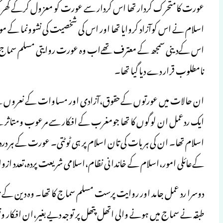
عورت کامتحرک کردار تھا اس کردار سے عورت کو معزول کرکے گھر کی 
اسلام نے اس کوآزاد کروایا تھا اور اس کی شخصیت کی نشوونما کے مواقع
اس کےدینی سمجھ کے معترف تھےاب وہ عورت روایتی مسلم سماج میں 
نامطلوب قرار دے دیا گیا تھا۔
ان حالات میں عورتوں کےحقوق،آزادی اور مساوات کے نعروں سے
ایک ردعمل ان لوگوں کا تھا جومغرب کے افکار سے مرعوب ومتاثر تھے
اسلام تھا۔ ان کی ہر بات کی تان اسلام پر ہی ٹوٹتی۔ عورت کے ہر درد
کےعائلی امور،اسلام کے خاندانی نظام،اسلامی شریعت پردہ،تعدد ازواج
دوسرا رد عمل جامد اور روایت پرست مسلم سماج کا تھا۔ وہ دین کے نا
طبقہ نے سماج میں ہونے والی اتھل پتھل پر توجہ دیے بغیر،ان افکار 