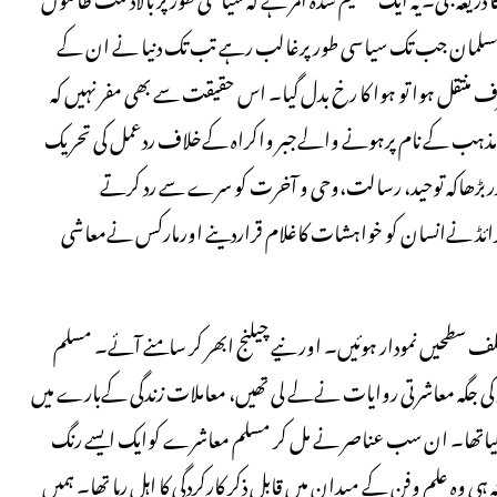
۔ مسلمان جب تک سیاسی طور پرغالب رہے تب تک دنیا نے ان کے
نتقل ہوا تو ہوا کا رخ بدل گیا۔ اس حقیقت سے بھی مفر نہیں کہ
 جومذہب کے نام پرہونے والےجبر واکراہ کےخلاف ردعمل کی تحریک
ڑھاکہ توحید، رسالت،وحی و آخرت کو سرے سے رد کرتے
ائڈ نےانسان کو خواہشات کاغلام قراردینے اورمارکس نےمعاشی
تلف سطحیں نمودار ہوئیں۔ اور نیے چیلنج ابھر کر سامنے آئے۔ مسلم
ار کی جگہ معاشرتی روایات نےلے لی تھیں، معاملات زندگی کےبارے میں
ا گیاتھا۔ ان سب عناصر نے مل کر مسلم معاشرے کوایک ایسے رنگ
 ہی وہ علم وفن کے میدان میں قابل ذکر کارکردگی کا اہل رہا تھا۔ ہمیں