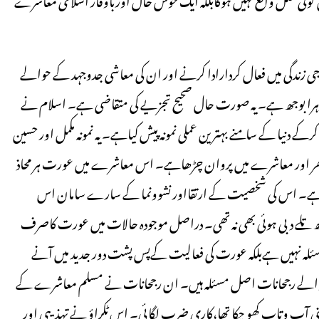
جی زندگی میں فعال کردارادا کرنے اور ان کی معاشی جدوجہد کے حوالے
 دہرا بوجھ ہے۔ یہ صورت حال صحیح تجزیے کی متقاضی ہے۔ اسلام نے
دنیا کے سامنے بہترین عملی نمونہ پیش کیاہے۔ یہ نمونہ مکمل اور حسین
لی گھر اور معاشرے میں پروان چڑھاہے۔ اس معاشرے میں عورت ہر محاذ
ظر آتی ہے۔ اس کی شخصیت کے ارتقااور نشوونما کے سارے سامان اس
لے دبی ہوئی بھی نہ تھی۔ دراصل موجودہ حالات میں عورت کاصرف
 مسئلہ نہیں ہےبلکہ عورت کی فعالیت کےپس پشت دور جدید میں آنے
نے والے رجحانات اصل مسئلہ ہیں۔ ان رجحانات نے مسلم معاشرے کے
اپنی آب وتاب کھو چکا تھا،کاری ضرب لگائی۔ اس ٹکراؤ نے تہذیبی اور