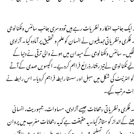
شت پر ایک جانب افکار و نظریات رہے ہیں تودوسری جانب سائنس وٹکنالوجی
کری ونظریاتی تبدیلیوں نے انسان کوعلم و تحقیق پر آمادہ کیا۔ آزادی
یں۔ سائنس وٹکنالوجی کے میدان میں ہونے والی ترقی نے دنیا کے
ے ٹکنالوجی نےتیز رفتار ذرائع فراہم کردیے۔ اکیسویں صدی کےآتے
 انٹرنیٹ کی شکل میں سہل اور سستا رابطہ فراہم کردیا۔ اس رابطہ نے
ثرات مرتب کیے۔
۔ فکری ونظریاتی رجحانات جیسے آزادی، مساوات، جمہوریت، انسانی
 کےانداز کو متاثر کیا۔ یہ حقیقت ہے کہ یہ رجحانات مغرب میں پروان
ریعہ بنی۔ یہ ایک تسلیم شدہ امر ہے کہ سیاسی طورپر بالادست طاقتوں