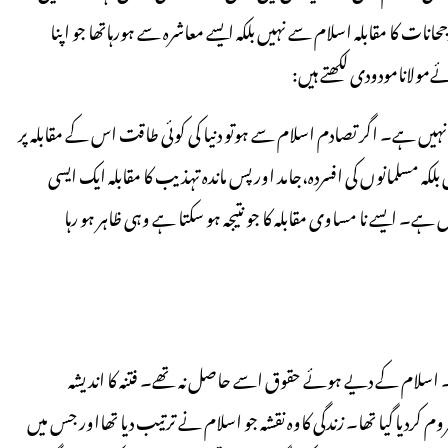
 کا مقابلہ اسلام سے نہیں بلکہ ایسے معاشرہ سے ہورہاتھا جو اپنا
ولانامودودی لکھتے ہیں:
نہیں ہے۔ اگر تصادم اسلام سے ہوتو دنیا کی کوئی طاقت اس کے مقابلہ پر
 مسلمانوں کی افسردہ،جامد اور پس ماندہ تہذیب کا مقابلہ ایک ایسی
ے نا مساوی مقابلہ کا جو نتیجہ ہو سکتا ہے وہی ظاہر ہو رہا
سلام کے دیے ہوئے حقوق اسے حاصل نہ تھے۔ فتنہ کا اندیشہ
یا گیا تھا۔ زندگی کاوہ نقشہ جو اسلام نے ترتیب دیا تھااور جس میں