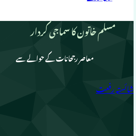
مسلم خاتون کا سماجی کردار
معاصر رجحانات کے حوالے سے
شائستہ رفعت