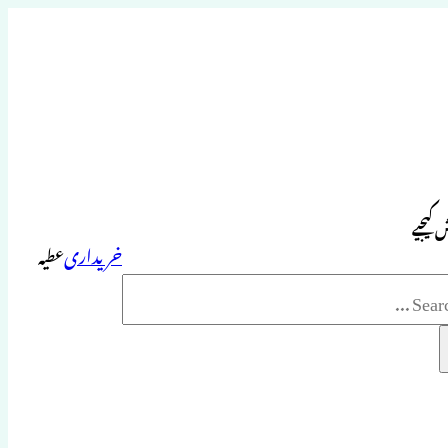
 کیجیے
خریداری
عطیہ
Sea