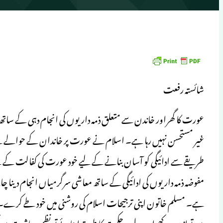
شائستہ رفعت
عورت کا گھراور خاندن سے متعلق ذمہ داریوں کی انجام دہی کے ساتھ مع
غیر مستحسن نہیں رہا ہے۔ اسلام نے عورت پر خاندان کے حوالے سے ج
طریقے سے ادائیگی کو آسان بنانے کے لیے خود عورت کی کفالت کے لیے
مفوضہ ذمہ داریوں کی ادائیگی کے ساتھ معاشی سرگرمیاں انجام دینا 
ہے۔ مسلم خاتون اپنی ترجیحات اسلام کی روشنی میں خود طے کرے۔ گھر
میں توازن رکھے اور عدل وحکمت کا طریقہ اپنائے تو نظم معاشرت میں