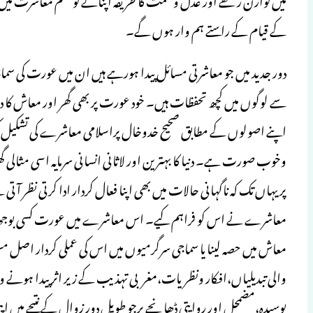
کے قیام کے راستے ہم وار ہوں گے۔
دور جدید میں جو معاشرتی مسائل پیدا ہورہے ہیں ان میں عورت کی سما
سے لوگوں میں کچھ تحفظات ہیں۔ خود عورت پر بھی گھر اور معاش کا
اپنے اصولوں کے مطابق صحیح خدوخال پراسلامی معاشرے کی تشکیل کرکے 
وخوب صورت ہے۔ دنیا کا بہترین اور لاثانی انسانی سرمایہ اسی مثا
پر یہاں تک کہ ناگہانی حالات میں بھی اپنا فعال کردار ادا کرتی ن
معاشرے نے اس کو فراہم کیے۔ اس معاشرے میں عورت کسی بوجھ ت
معاش میں حصہ لینا یا سماجی سرگرمیوں میں اس کی عملی کردار اصل
والی تبدیلیاں،افکار ونظریات،مغربی تہذیب کے زیر اثر پیدا ہو
بوسیدہ،مضمحل اور روایتی ڈھانچے پرجو طویل دور زوال کے نتیجے میں 