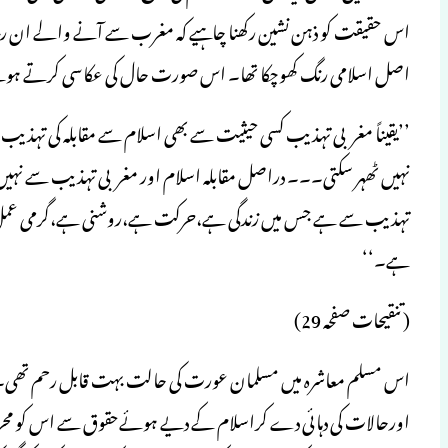
اس حقیقت کو ذہن نشین رکھنا چاہیے کہ مغرب سے آنے والے ان رجحانات
اصل اسلامی رنگ کھوچکا تھا۔ اس صورت حال کی عکاسی کرتے ہوئےم
’’یقیناً مغربی تہذیب کسی حیثیت سے بھی اسلام سے مقابلہ کی تہذیب 
نہیں ٹھہر سکتی۔۔۔ دراصل مقابلہ اسلام اور مغربی تہذیب سے نہیں بلکہ
تہذیب سے ہے جس میں زندگی ہے،حرکت ہے،روشنی ہے،گرمی عمل ہے۔ ایس
ہے۔‘‘
( تنقیحات صفحہ 29)
اس مسلم معاشرہ میں مسلمان عورت کی حالت بہت قابل رحم تھی۔ ا
اورحالات کی دہائی دے کراسلام کے دیے ہوئےحقوق سے اس کو محروم کرد