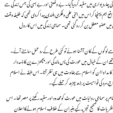
چاردیواری میں مقید کردیاگیا۔ بے وقعتی اور بے بسی کی جس زندگی سے
 بہم پہنچا کراس میں اتنی علمی وفکری بلندی پیدا کردی تھی کہ خلیفہ وقت
عضو معطل بن کر رہ گئی تھی۔ سماجی زندگی میں اس کا رول
لوگوں کے کان آشنا ہوئے تو کئی طرح کے رد عمل سامنے آئے۔
 ان کے خیال میں عورت کی پس ماندگی اور پچھڑے پن کا ذمہ دار
 کا مداواان کو اسلام سے بغاوت میں ہی نظر آتا۔ اس طبقہ نے اسلام
،مرد کی قوامیت پر بڑھ چڑھ کر حملے کیے۔
م پر سماجی روایات میں عورت کومحدود اور مقید رکھنے پر مصر تھا۔ اس
ونظریات کا صحیح تجزیہ کیے بغیران کے خلافِ اسلام ہونےکااعلان