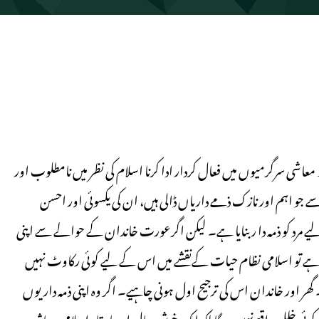
اشی سرگرمیوں میں فعال کردار ادا کرنا اسلام کی نظر میں نامطلوب اور
و اہم اور نازک ذمے داریاں ڈالی ہیں، ان کی یکسوئی اور احسن
 مرد کو ذمہ دا ر بنایا ہے۔ لیکن اگرعورت خاندان کے حوالے سے اپنی
چاہے تو اسلامی نظام حیات کےنقشے میں اس کے لیے کوئی رکاوٹ نہیں
 اور خاندان اس کی ترجیح اول ہونی چاہیے۔ اگر وہ اپنی ذمہ داریوں
 کوئی خلل واقع نہیں ہوگابلکہ ایک خوش حال اورباوقار اسلامی معاشرے