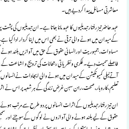
معاشرتی مسائل پیدا کردیے ہیں۔
عہد حاضر تیز رفتار تبدیلیوں کا عہد مانا جاتا ہے۔ ان تبدیلیوں کی پ
کےمیدان میں ہونے والی ترقی نے بھی اس میں اپنا کردار ادا کیا ہے۔ ف
مساوات،جمہوریت اورانسانی حقوق کے حق میں آوازیں بلند ہونے لگ
فاصلےسمیٹ دیے۔ فکری ونظریاتی رجحانات کی ترویج و اشاعت کے لی
آتےٹیلی کمیونکیشن کےمیدان میں ہونے والی ایجادات نےانسانوں کو
تعلیم،کاروبار،صحت،رہن سہن غرض زندگی کے ہر شعبہ پر اس نے ا
ان تیز رفتار تبدیلیوں کےاثرات انسانوں پر دو طرح سے مرتب ہوئے
حقوق کے لیے بلند ہونے والی آوازوں نے لوگوں کےسوچنے اور سمجھنے
چڑھےاور مغربی استعمار کی سیاسی بالادستی ان نظریات کی اشاعت کا ذ