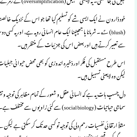
خود ڈارون نے ایک ایسی شے کو تسلیم کیا تھا جو اس کے نزدیک خالصتاً
(blush) ۴؂۔ شرمانا یا جھینپنا ایک عام انسانی رویہ ہے، اور 
سے تعبیر کرتے ہیں اور بعض اس کی جزئیات کے منتظر ہیں۔
اس طرح مستقبل کی فکر اور ذخیرہ اندوزی کو بھی محض حیوانی جبلیات نہ
لیکن وہ لایعنی تسہیل ہیں۔
دل چسپ بات یہ ہے کہ انسانی عقل و شعور کے تمام مظاہر کی توجیہ و تش
سماجی حیاتیات (social biology) سے کئی زاویوں سے مختلف ہے۔ لیکن ارتقائی نفسیات میں غیر معمولی چیلنج درپیش ہیں۔
مثلاً ارتقائی نفسیات رحم دلی کی توجیہ تو کسی حد تک کر سکتی ہے لیکن بے