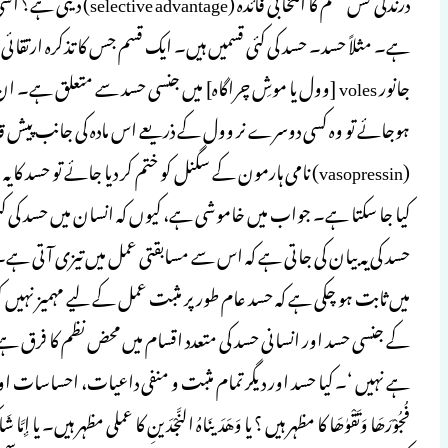
درندگی کس قسم کا انتخابی
ہے۔ مثلاً حسد۔ حسد کی کئی قسمیں ہیں۔ ایک قسم جس کا تذکرہ ارت
جانور voles [وول یا موشِ چراگاہ] میں جنسی حسد سے متعلق ہے۔
ہوجائے تو وہ کسی دوسرے نر وول کے ذریعے اس مادہ کی جانب پیش ق
کیا جا سکتا ہے۔ جواب میں خاموشی ہے، کیوں کہ انسان میں حسد کی ک
حسد کی یہ بیان کی جاتی ہے کہ اس سے مسابقتی عمل میں تیزی آتی ہے۔ 
میں ثابت ہو چکی ہے کہ حسد عام طور پر مثبت عمل کے لیے مہمیز نہیں کرت
کے جنسی حسد اور انسانی حسد کی متعدد اقسام میں محض نظم کا فر
ہے نہیں ‘۔ کیا حسد اور دیگر تمام مثبت و منفی داعیات، احساسات اور رجحان
فُجُوْرَھَا وَتَقْوٰھَا کا مظہر ہیں ؟ یا وَهَدَینَاهُ النَّجْدَینِ کا عملی مظہر ہیں۔ یا