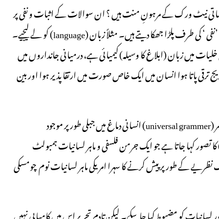
تی نیٹ ورک کے مرہونِ منت ہیں ؟ ان سوالات کے اثبات و نفی پر
مباحث کے انبار موجود ہیں۔ لیکن بہت سے عام قسم کے مشاہدات ’نفی ‘ کی طرف پلڑا جھکا دیتے ہیں۔ مثلاً زبان (language) کو لے لیجیے۔
 خلیات میں زبان (ابلاغ کا وسیلہ) کیمیائی ہے، درمیانی جانداروں میں
یج ترقی پاتا ہوا انسان میں ایک خاص صورت میں ارتقا پذیر ہوا اور بین
لیکن کیا ایسا ہی ہوا؟ موجودہ تحقیقات بتاتی ہیں کہ تمام زبانوں کے گرامر (universal grammer) انسانی دماغ میں جبلی طور پر موجود
hardwire) ہیں۔ جسے قواعد کی ساخت (grammatical structure) کا تصور کہا جاتا ہے جو ایک جرمن فلسفی و ماہر لسانیات ہمبولٹ
اسے ایک نظریے کے طور پر پیش کرنے کا سہرا امریکی ماہر لسانیات نوم چومسکی
’جین‘بھی تلاش رہی ہیں ، ۳؂تا کہ ارتقائی تصور لسانیات کو مضبوط کیا جا سکے۔ لیکن تادم تحریر اس میں کامیابی نہیں