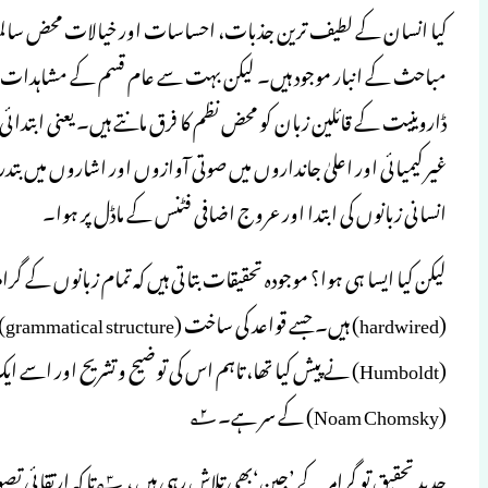
کیا انسان کے لطیف ترین جذبات، احساسات اور خیالات محض سالما
ڈاروینیت کے قائلین زبان کو محض نظم کا فرق مانتے ہیں۔ یعنی ابتدائی
غیر کیمیائی اور اعلیٰ جانداروں میں صوتی آوازوں اور اشاروں میں بتدر
انسانی زبانوں کی ابتدا اور عروج اضافی فٹنس کے ماڈل پر ہوا۔
(d
(Humboldt) نے پیش کیا تھا، تاہم اس کی توضیح و تشریح اور 
(Noam Chomsky) کے سر ہے۔۲؂
جدید تحقیق تو گرامر کے 