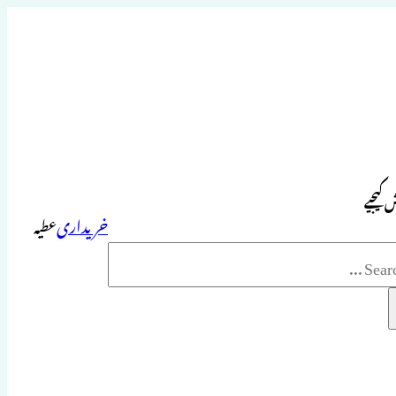
 کیجیے
خریداری
عطیہ
Sea