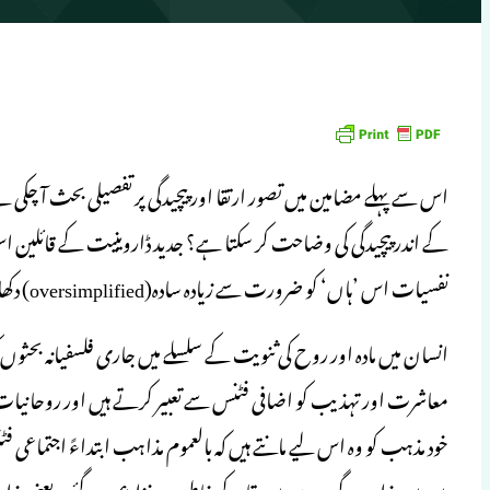
اس سے پہلے مضامین میں تصور ارتقا اور پیچیدگی پر تفصیلی بحث آ چکی ہے۔
کے اندر پیچیدگی کی وضاحت کر سکتا ہے؟ جدید ڈاروینیت کے قائلین اس 
نفسیات اس ’ہاں‘ کو ضرورت سے زیادہ سادہ(oversimplified) دکھاتی ہیں۔
انسان میں مادہ اور روح کی ثنویت کے سلسلے میں جاری فلسفیانہ بحث
معاشرت اور تہذیب کو اضافی فٹنس سے تعبیر کرتے ہیں اور روحانیات ا
میں بین مذاہب گروہوں میں بقا کے خاطر وجہ نزاع بن گئے۔ یعنی م