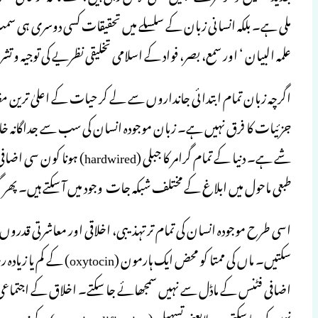
ملی ہے۔ بلکہ انسانی زبان کے سلسلے میں تحقیقات کسی دوسری ہی سمت
علمہ البیان ‘ اور سمع، بصر، فواد کے اسلامی تخلیقی نظریے کی توجیہ و ت
اگرچہ زبان تمام ابتدائی جانداروں سے لے کر حیات کے اعلیٰ ترین مظ
جزئیات کا فرق نہیں ہے۔ زبان موجودہ انسان کی سب سے جداگانہ خ
شے ہے۔ دنیا کے تمام گرامر ک
طبعی ماحول میں ابلاغ کے مختلف شبکہ جات وجود میں آ سکتے ہیں۔ پھر گ
اسی طرح موجودہ انسان کی تمام تر تہذیبی، اخلاقی اور معاشرتی قدر
سکتیں۔ ماں کی ممتا کو مح
نہیں کی جا سکتی۔ یہ لایعنی تسہیل (oversimplification) کے زمرے میں آ جائے گا جس سے توجیہ خبط ہوجائے گی۔