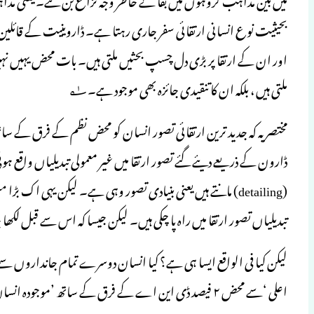
ملتی ہیں ، بلکہ ان کا تنقیدی جائزہ بھی موجود ہے۔۱؂
مختصر یہ کہ جدید ترین ارتقائی تصور انسان کو محض نظم کے فرق کے سات
ڈارون کے ذریعے دیئے گئے تصور ارتقا میں غیر معمولی تبدیلیاں واقع 
(detailing) مانتے ہیں یعنی بنیادی تصور وہی ہے۔ لیکن یہی اک بڑ
تبدیلیاں تصور ارتقا میں راہ پا چکی ہیں۔ لیکن جیسا کہ اس سے قبل لکھا 
لیکن کیا فی الواقع ایسا ہی ہے؟ کیا انسان دوسرے تمام جانداروں س
اعلی ‘سے محض ۲ فیصد ڈی این اے کے فرق کے ساتھ ’موجودہ انسان ‘ہے؟