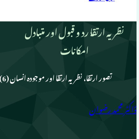
نظریہ ارتقا׃ رد و قبول اور متبادل
امکانات
تصور ارتقا، نظریہ ارتقا اور موجودہ انسان (6)
ڈاکٹر محمد رضوان