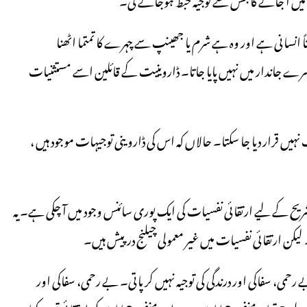
 انسانی ہے اور وہ ہے شرم یا جھینپ سے چہرے کا تمتما اٹھنا
یہ کسی دوسرے جاندار میں نہیں پایا جاتا۔ ڈاروینیت کے قائلین اسے مستثنیات
یں قرار دیا جا سکتا۔ حالاں کہ اس کی ڈاروینی توجیہات موجود ہیں ،
ریح کے لیے ارتقائی نفسیات کی ایک پوری سائنس وجود میں آ چکی ہے۔ یہ
 رحمی، سفاکی اور درندگی کی توجیہ نہیں کر پاتی۔ بے رحمی، سفاکی اور