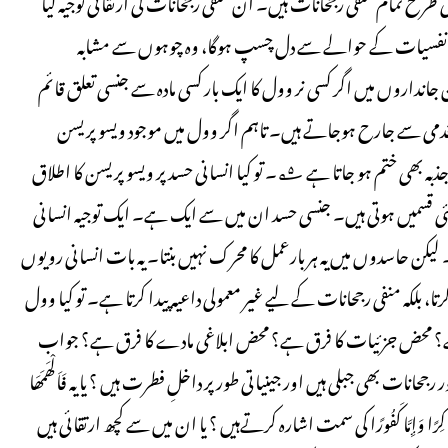
 فائدہ (selective advantage) دیتی ہے؟ اسی طرح تمام منفی رجحانات ہیں۔ ان منفی رجحانات کی ارتقائی توجیہ کیا
قائی نفسیات کے حوالے سے دل چسپ ہوگا، وہ چوہوں سے مشابہ
 ان جانداروں میں اگر کسی نر وول کا ایک بار کسی مادہ سے جنسی تعلق قائم
دمی سے جارح ہوجاتے ہیں۔ تاہم اگر وول میں موجود ویسو پریسن
(vasopressin) نامی ہارمون کے سگنل کو ختم کر دیا جائے تو حسد کا یہ جذبہ بھی ختم ہو جاتا ہے ۵؂۔ تو کیا انسانی حسد پر ویسو پریسن کا اطلاق
ئی قسمیں ہوتی ہیں۔ جنسی حسد ان میں سے ایک ہے۔ ایک توجیہ انسانی
لیکن حاسدوں میں یہ ہر بارعمل کا محرک نہیں بنتا۔ یہ بات انسانی رویوں
ا، بلکہ منفی رجحانات کے لیے غیر معمولی داعیہ پیدا کرتا ہے۔ تو کیا وول
ق ہے؟ محض جزئیات کا فرق ہے؟ محض ابلاغی مادے کا فرق ہے؟ جواب
ات بھی جبلی ہیں اور جینیاتی طور پر داخلِ فطرت ہیں ؟ یا یہ فَاَلْھَمَھَا
 إِمَّا شَاكِرًا وَإِمَّا كَفُورًا کی سمت اشارہ کرتےہیں ؟ یا ان میں سے کچھ ارتقائی ہیں