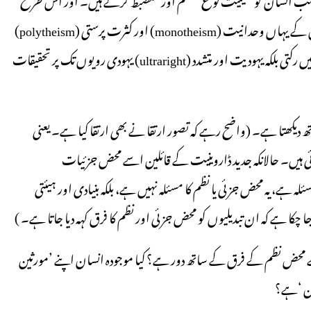
بحیثیت نوع انسانی ارتقائی سفر جاری رہتا ہے۔ ڈاروینیت کے قائلین کے یہاں وحدانیت (monotheism) اور کثرت پرستی (polytheism)
اور ان کے ارتقا پر بڑی دل چسپ بحثیں ملتی ہیں۔ بات محض یہیں نہیں رکتی بلکہ یہودیت اور متشدد (ultraright) یہودی رویوں تک پر تحقیقات
ھ دیکھتا ہے۔ (واضح رہے کہ تصور ارتقا نے بھی ارتقا کیا ہے۔ یعنی
ہوئی ہیں۔ حالانکہ جدید ڈاروینیت کے قائلین اسے محض جزئیات
ا مسئلہ ہے، یہ محض جزئی یا نظم کا مسئلہ نہیں ہے، بلکہ بنیادی اور ہیئتی
جا چکا ہے کہ ان تبدیلیوں کو محض جزئی اور نظم کا فرق کہہ دیا جاتا ہے۔ )
ے محض نظم کے فرق کے ساتھ دور ہے؟ کیا موجودہ انسان اپنے ’مورثین