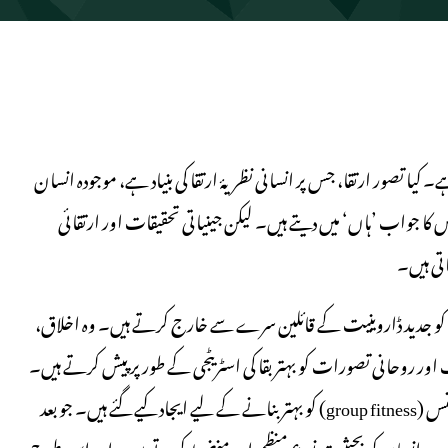
 کیا تصور ارتقا، جس پر انسانی نظریۂ ارتقا کی بنیاد ہے، موجودہ انسان
کا جواب ’ہاں‘ میں دیتے ہیں۔ لیکن جینیاتی تحقیقات اور ارتقائی
وں کو جدید ڈاروینیت کے قائلین سرے سے خارج کرتے ہیں۔ وہ اخلاق،
ور روحانی تصورات کو بہتر بقا کی اسٹریٹجی کے طور پر پیش کرتے ہیں۔
خود مذہب کو وہ اس لیے مانتے ہیں کہ بالعموم مذاہب ابتداءً اجتماعی فٹنس (group fitness) کو بہتر بنانے کے لیے ایجاد کیے گئے ہیں۔ جو بعد
ذاہب انسان کو بحیثیت نوع منظم اور منضبط کرتے ہیں۔ اور اس طرح