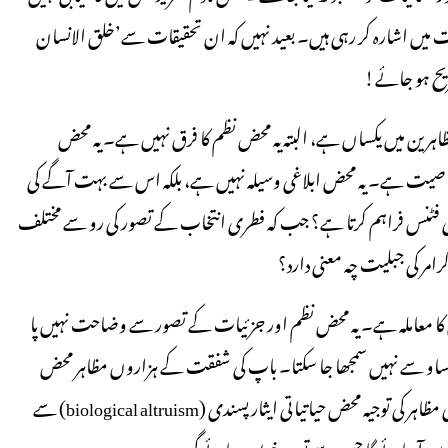
 میں اشارہ کر رہی ہیں۔ بعید نہیں کہ ان تحقیقات سے’خلق الانسان
شریح ہو جائے!
اہرین میں یکساں ہے، البتہ یہ محض نظم کا فرق نہیں ہے۔ یہ محض
اصیت ہے۔ یہ محض ابلاغی وسیلہ نہیں ہے، بلکہ اس سے بہت آگے کی
ا جبلی (hardwired) ہونا کون سی اضافی فٹنس فراہم کرتا ہے؟ جب کہ فطری انتخاب کے تصور کی رو سے مختلف
رامر کی جبلیت چہ معنی دارد؟
وں کا معاملہ ہے۔ یہ محض نظم اور جزئیات کے تصور سے وضاحت نہیں پا
ض ایک ہارمون (oxytocin) کے کم یا زیادہ رساو سے نہیں سمجھا جا سکتا۔ باپ کی شفقت کے ہزاروں مظاہر محض
اضافی فٹنس کے ماڈل سے نہیں سمجھائے جا سکتے۔ اخلاق کے اجتماعی مظاہر کی توجیہ محض حیاتیاتی ایثار پسندی (biological altruism) سے