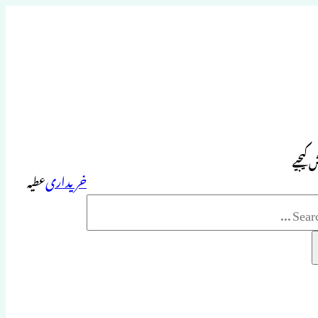
 کیجیے
خریداری
عطیہ
Sea