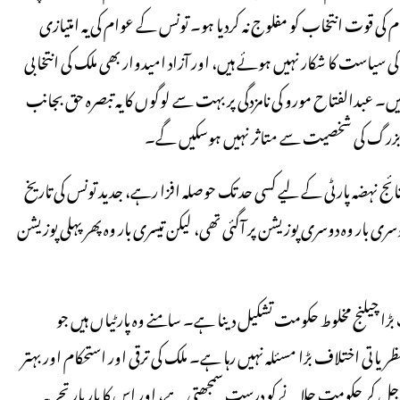
کی قوت انتخاب کو مفلوج نہ کردیا ہو۔ تونس کے عوام کی یہ امتیازی
سیاست کا شکار نہیں ہوئے ہیں، اور آزاد امیدوار بھی ملک کی انتخابی
ہیں۔ عبدالفتاح مورو کی نامزدگی پر بہت سے لوگوں کا یہ تبصرہ حق بجانب
دہ بزرگ کی شخصیت سے متاثر نہیں ہوسکیں گے۔
تائج نہضہ پارٹی کے لیے کسی حد تک حوصلہ افزا رہے، جدید تونس کی تاریخ
 دوسری بار وہ دوسری پوزیشن پر آگئی تھی، لیکن تیسری بار وہ پھر پہلی پوزیشن
ڑا چیلنج مخلوط حکومت تشکیل دینا ہے۔ سامنے وہ پارٹیاں ہیں جو
یاتی اختلاف بڑا مسئلہ نہیں رہا ہے۔ ملک کی ترقی اور استحکام اور بہتر
ل کر حکومت چلانے کو درست سمجھتی ہے، اور اس کا بار بار تجربہ