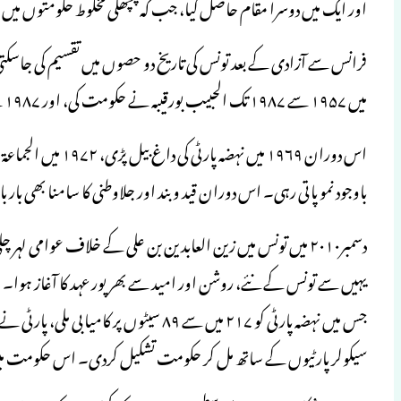
اور ایک میں دوسرا مقام حاصل کیا، جب کہ پچھلی مخلوط حکومتوں میں
فرانس سے آزادی کے بعد تونس کی تاریخ دو حصوں میں تقسیم کی جا
میں ۱۹۵۷ سے ۱۹۸۷ تک الحبیب بورقیبہ نے حکومت کی، اور ۱۹۸۷ سے ۲۰۱۰ تک زین العابدین بن علی نے حکومت کی۔
اس دوران ۱۹۶۹ میں ن
باوجود نمو پاتی رہی۔ اس دوران قید وبند اور جلاوطنی کا سامنا بھی بار
دسمبر۲۰۱۰ میں تونس میں زین العابدین بن علی کے خلاف عوامی ل
جس میں نہضہ پارٹی کو ۲۱۷ میں سے ۸۹ سیٹوں 
سیکولر پارٹیوں کے ساتھ مل کر حکومت تشکیل کردی۔ اس حکومت میں و