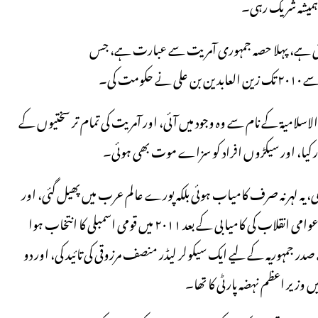
 ہمیشہ شریک رہی۔
سکتی ہے، پہلا حصہ جمہوری آمریت سے عبارت ہے، جس
ہضہ پارٹی کی داغ بیل پڑی، ۱۹۷۲ میں الجماعۃ الاسلامیۃ کے نام سے وہ وجود میں آئی، اور آمریت کی تمام تر سختیوں کے
 بار کیا، اور سیکڑوں افراد کو سزاے موت بھی ہوئی۔
ہر چلی، یہ لہر نہ صرف کامیاب ہوئی بلکہ پورے عالم عرب میں پھیل گئی، اور
یہیں سے تونس کے نئے، روشن اور امید سے بھرپور عہد کا آغاز ہوا۔ عوامی انقلاب کی کامیابی کے بعد ۲۰۱۱ میں قومی اسمبلی کا انتخاب ہوا
پر کامیابی ملی، پارٹی نے صدر جمہوریہ کے لیے ایک سیکولر لیڈر منصف مرزوقی کی تائید کی، اور دو
زیر اعظم نہضہ پارٹی کا تھا۔