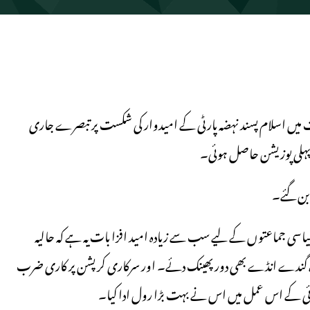
 میں اسلام پسند نہضہ پارٹی کے امیدوار کی شکست پر تبصرے جاری
کو پہلی پوزیشن حاصل ہوئی۔
 بن گئے۔
سیاسی جماعتوں کے لیے سب سے زیادہ امید افزا بات یہ ہے کہ حالیہ
ے گندے انڈے بھی دور پھینک دئے۔ اور سرکاری کرپشن پر کاری ضرب
ائی کے اس عمل میں اس نے بہت بڑا رول ادا کیا۔