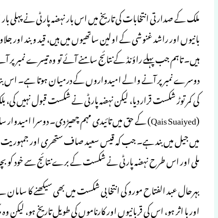
ملک کے صدارتی انتخابات کی تاریخ میں اس بار نہضہ پارٹی نے پہلی بار 
بانیوں اور راشد غنوشی کے اولین ساتھیوں میں ہیں، قید وبند اور ج
ہیں۔ تاہم جب پہلے راؤنڈ کے نتائج سامنے آئے تو وہ تیسرے نمبر پر آئ
دوسرے نمبر پر آنے والے امیدواروں کے درمیان ہوتا ہے۔ اس بنا پ
کی کمر توڑ شکست قرار دیا، لیکن نہضہ پارٹی نے شکست قبول نہیں کی، 
(Qais Suaiyed) کے حق میں تائیدی مہم چھیڑ دی۔ دوسرا امید
میں جیل میں بند ہے۔ جب کہ قیس سعید صاف ستھری اور جمہوریت پسن
ملی اور اس طرح نہضہ پارٹی نے شکست کے برے نتائج سے خود کو بچا
بہرحال عبد الفتاح مورو کی انتخابی شکست میں بھی سیکھنے کا ساما
اور با اثر ہو، اس کی قربانیوں اور کارناموں کی طویل تاریخ ہو، لیکن وہ