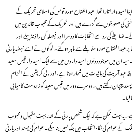
اپنا امیدوار اتارا تھا، عبد الفتاح مورو تونس کی اسلامی تحریک کے
لاوطنی کی صعوبتوں سے گزرے ہیں اور تحریک کے محبوب قائدین میں
ے۔ ضابطے کی رو سے انتخابات کا دوسرا اور فیصلہ کن راؤنڈ پہلے اور
ر عبد الفتاح مورو مقابلے سے باہر ہوگئے۔ لوگوں نے اسے نہضہ پارٹی
بلکہ میدان میں موجود دونوں امیدواروں میں سے ایک امیدوار قیس سعید
وار سابقہ عہد آمریت کی باقیات میں شمار ہوتا ہے، اور مالی کرپشن کے الزام
د پہچان رکھتے ہیں۔ دوسرے دور میں قیس سعید کو زبردست کامیابی
لیا۔
ن ہے۔ یہ بہت ممکن ہے کہ ایک شخص پارٹی کے اندر بہت مقبول ومحبوب
 ملک کے عوام کی نگاہ انتخاب میں جگہ نہیں بناسکے۔ عوام کی پسند اور پارٹی