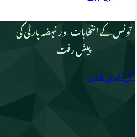
تونس کے انتخابات اور نہضہ پارٹی کی
پیش رفت
محی الدین غازی