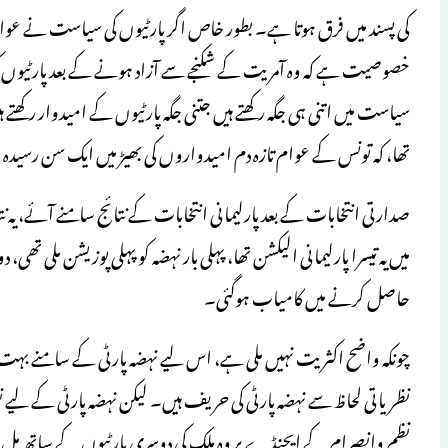
کی پسند میں فرق ہوتا ہے۔ بطور خاص اگر پارٹیوں کی سیاست نے عوام 
خصوصیت ہے کہ وہ آمریت کے شکنجے سے آزاد ہونے کے بعد پارٹیوں کی 
سیاست میں اتنی ہی جگہ رکھتے ہیں جتنی جگہ پارٹیوں کے امیدوار رکھتے 
تھا، کہ تونس کے عوام تازہ دم امیدواروں کی بھیڑ میں ایک سن رسی
صدارتی انتخابات کے بعد پارلیمانی انتخابات کے نتائج سامنے آئے، یہ ن
میں یہ تیسرا پارلیمانی الیکشن تھا، پہلی بار نہضہ کو پہلی پوزیشن ملی تھی،
حاصل کرنے میں کامیاب ہوگئی۔
چونکہ واضح اکثریت نہیں ملی ہے، اس لیے نہضہ پارٹی کے سامنے بہت ب
نظریاتی لحاظ سے نہضہ پارٹی کی حریف ہیں۔ لیکن نہضہ پارٹی کے لیے نظر
نظم وانصرام کے ایجنڈے پر وہ ملک کی دوسری پارٹیوں کے ساتھ مل ج