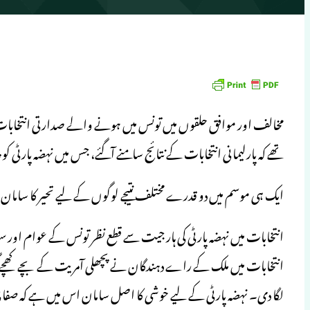
مخالف اور موافق حلقوں میں تونس میں ہونے والے صدارتی انتخابات
تھے کہ پارلیمانی انتخابات کے نتائج سامنے آگئے، جس میں نہضہ پارٹی 
ایک ہی موسم میں دو قدرے مختلف نتیجے لوگوں کے لیے تحیر کا سامان
انتخابات میں نہضہ پارٹی کی ہار جیت سے قطع نظر تونس کے عوام اور 
انتخابات میں ملک کے راے دہندگان نے پچھلی آمریت کے بچے کھچ
لگا دی۔ نہضہ پارٹی کے لیے خوشی کا اصل سامان اس میں ہے کہ صف