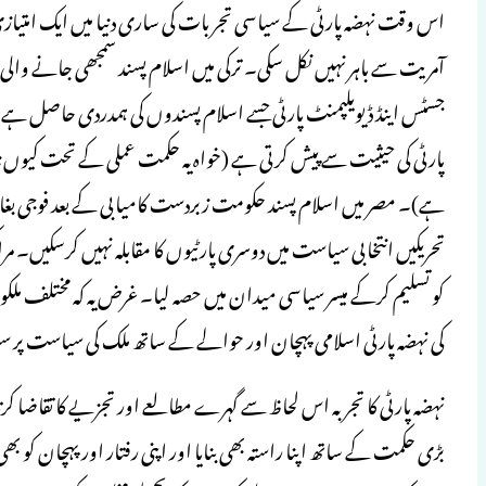
اس وقت نہضہ پارٹی کے سیاسی تجربات کی ساری دنیا میں ایک امتیا
آمریت سے باہر نہیں نکل سکی۔ ترکی میں اسلام پسند سمجھی جانے وال
جسٹس اینڈ ڈیویلپمنٹ پارٹی جسے اسلام پسندوں کی ہمدردی حاصل ہے، 
پارٹی کی حیثیت سے پیش کرتی ہے (خواہ یہ حکمت عملی کے تحت کیوں ن
ہے)۔ مصر میں اسلام پسند حکومت زبردست کامیابی کے بعد فوجی بغاوت
تحریکیں انتخابی سیاست میں دوسری پارٹیوں کا مقابلہ نہیں کرسکیں۔ 
کو تسلیم کرکے میسر سیاسی میدان میں حصہ لیا۔ غرض یہ کہ مختلف م
کی نہضہ پارٹی اسلامی پہچان اور حوالے کے ساتھ ملک کی سیاست پر سب 
نہضہ پارٹی کا تجربہ اس لحاظ سے گہرے مطالعے اور تجزیے کا تقاضا کر
بڑی حکمت کے ساتھ اپنا راستہ بھی بنایا اور اپنی رفتار اور پہچان کو بھ