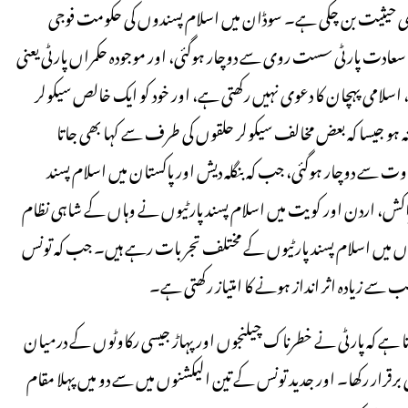
زی حیثیت بن چکی ہے۔ سوڈان میں اسلام پسندوں کی حکومت فوجی
ی سعادت پارٹی سست روی سے دوچار ہوگئی، اور موجودہ حکمراں پارٹی یعنی
اسلامی پہچان کا دعوی نہیں رکھتی ہے، اور خود کو ایک خالص سیکولر
ہ ہو جیسا کہ بعض مخالف سیکولر حلقوں کی طرف سے کہا بھی جاتا
 سے دوچار ہوگئی، جب کہ بنگلہ دیش اور پاکستان میں اسلام پسند
مراکش، اردن اور کویت میں اسلام پسند پارٹیوں نے وہاں کے شاہی نظام
لکوں میں اسلام پسند پارٹیوں کے مختلف تجربات رہے ہیں۔ جب کہ تونس
سے زیادہ اثر انداز ہونے کا امتیاز رکھتی ہے۔
تا ہے کہ پارٹی نے خطرناک چیلنجوں اور پہاڑ جیسی رکاوٹوں کے درمیان
ی برقرار رکھا۔ اور جدید تونس کے تین الیکشنوں میں سے دو میں پہلا مقام