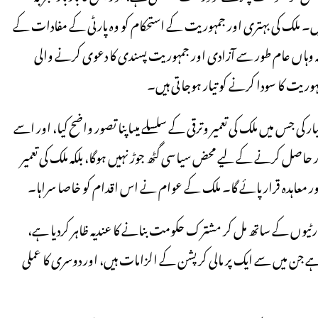
ہیں۔ ملک کی بہتری اور جمہوریت کے استحکام کو وہ پارٹی کے مفادات کے
ہ وہاں عام طور سے آزادی اور جمہوریت پسندی کا دعوی کرنے والی
وریت کا سودا کرنے کو تیار ہوجاتی ہیں۔
ار کی جس میں ملک کی تعمیر وترقی کے سلسلے میںاپنا تصور واضح کیا، اور اسے
ر حاصل کرنے کے لیے محض سیاسی گٹھ جوڑ نہیں ہوگا، بلکہ ملک کی تعمیر
ور معاہدہ قرار پائے گا۔ ملک کے عوام نے اس اقدام کو خاصا سراہا۔
پارٹیوں کے ساتھ مل کر مشترک حکومت بنانے کا عندیہ ظاہر کردیا ہے،
 ہے جن میں سے ایک پر مالی کرپشن کے الزامات ہیں، اور دوسری کا عملی