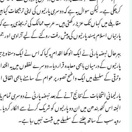
کرچکی ہے۔ لیکن سوال یہ ہے کہ دوسری پارٹیوں کی اپنی ترجیحات کیا 
مقابلے میں کہاں تک عزیز رکھتی ہیں۔ عرب ممالک کی ٹریجڈی یہ ہے ک
پارٹیاں اسلام پسند پارٹیوں کی پیش رفت روکنے کے لیے آزادی اور جمہ
بہرحال نہضہ پارٹی نے ایک انوکھا اقدام یہ کیا کہ اس نے ایک دستاویز تی
پارٹیوں کے درمیان باہمی معاہدہ قرار دیا۔ دوسرے لفظوں میں یہ اقتدا
وترقی کے سلسلے میں ایک واضح تصور پر عوام کے سامنے باہمی اتفاق ا
پارلیمانی انتخابات کے نتائج آنے کے بعد نہضہ پارٹی نے دوسری تمام 
البتہ اس گٹھ بندھن میں ان دو پارٹیوں کو شریک کرنے سے انکار کردیا
رویہ سب کے ساتھ چلنے کے سلسلے میں مثبت نہیں رہا ہے۔