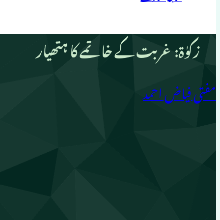
زکوٰۃ: غربت کے خاتمے کا ہتھیار
مفتی فیاض احمد