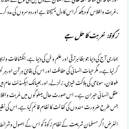
،غربت وافلاس کو دیکھ کراس کا دل پسیجتا ہے اور دوسروں کی مدد کرنے
زکوٰۃ: غربت کا حل ہے
ہماری آج کی دنیا جو بظا ہرترقی اور علم و فن کی دنیا ہے، انکشافات و
کرلیا ہے۔ مگر حیات انسانی کی حفاظت اور اس کی بقائ ہر آن اورہر
طوفان، سونامی کی ہلاکت خیزی، زلزلے، اور بھیانک ایکسڈنٹ عام ہی
عقل انسانی حیران ہے۔ اس صورت حال میںلوگوں میں غربت وافلاس ک
جس طرح ضرورت مندوں کی کفالت کا نظام قائم کیا ہے، اس کی نظیر 
الغرض اگر مسلمان شریعت کے نظام زکوٰۃ کو اس کے اصول وشرائط کے س