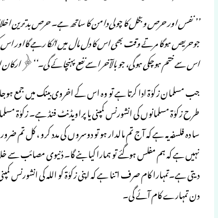
’’ نفس اور حرص وبخل کا چولی دامن کا ساتھ ہے۔ حرص بدترین اخلا
جوحریص ہوگا مرتے وقت بھی اس کا دل مال میں اٹکا رہے گااور اس کی 
اس سے ختم ہوچکی ہوگی، جو بالآخر اسے نفع پہنچائے گی۔‘‘﴿ارکان ار
جب مسلمان زکوٰۃ ادا کرتا ہے تو وہ اس کے اخروی بینک میں جمع ہو
طرح زکوٰۃ مسلمانوں کی انشورنس کمپنی یا پراویڈنٹ فنڈ ہے۔ زکوٰۃ مس
سا دہ فلسفہ یہ ہے کہ آج تم مالدار ہو تو دوسروں کی مدد کرو ، کل تم ضر
نہیں ہے کہ ہم مفلس ہوگئے تو ہمارا کیا بنے گا۔ دُنیوی مصائب سے خل
دیتی ہے۔تمہارا کام صرف اتنا ہے کہ اپنی زکوٰۃ کو اللہ کی انشورنس کم
دن تمہارے کام آئے گی۔