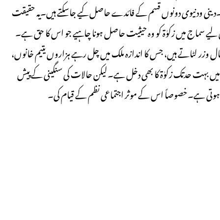
 ہے۔دینی ودنیوی دونوں قسم کے فائدے حاصل کیے جاسکتے ہیں۔یہ حقیقت
اس لیے سماج میں زکوٰۃ کو وہ حیثیت حاصل ہونا چاہیے جو اس کا حق ہے۔
مال وزر لٹاتے ہیں، جس کا اندازہ ملک میں چل رہے ہزاروں یتیم خانوں،
میں بہت حدتک زکوٰۃ کا بھی دخل ہے۔لیکن حالات کی سنگینی کے پیش
س ہوتی ہے۔خصوصاً اس کے موثر اجتماعی نظم کے قیام کی۔