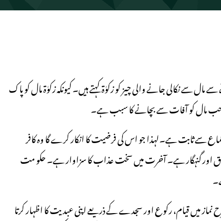
ل سے نکالی جانے والی چیز کو زکوٰۃ کہتے ہیں۔ کیونکہ زکوٰۃ مال کو پاک
وصاحب مال کو آفات سے بچانے کا سبب ہے۔
ماع سے ثابت ہے۔لہذا جو اس کی فرضیت کا انکار کرے گا وہ کافر
وہ فاسق اور گنہگار ہے۔ آخرت میں سخت عذاب کا سزاوار ہے۔ حکو مت
ے۔
 طرح نماز میں قیام، رکوع اور سجدے کے ذریعے اپنی عبدیت کا اظہار کرتا