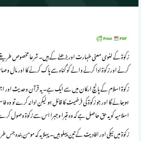
زکوٰۃ کے لغوی معنی طہارت اوربڑھنے کے ہیں۔ شرعا مخصوص طریقے سے ما
کرنے اور زکوٰۃ ادا کرنے والے کو گناہ سے پاک کرنے کا اور مال 
زکوٰۃ اسلام کے پانچ ارکان میں سے ایک ہے۔ یہ قرآن وحدیث اور اج
ہوجائے گا اور جو زکوٰۃ کی فرضیت کا قائل ہو لیکن ادا نہ کرے تو 
اسلامیہ کو یہ حق حاصل ہے کہ وہ قہرا وجبرا اس سے زکوٰۃ وصول کر
زکوٰۃ میں نیکی اور افادیت کے تین پہلو ہیں۔ پہلا یہ کہ مومن بندہ جس