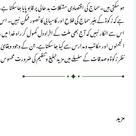
ہو سکتی ہیں۔سماج کی اقتصادی مشکلات بد حالی پر قابو پایا جاسکتا
ہے کہ زکوٰۃ کے بغیر سماج کی فلاح اور کامیابی کا تصور ممکن نہیں۔ 
اس سے انکار نہیں کہ آج بھی ملت کے افراد دل کھول کر راہ خدا میں 
انجمنوں اور مکاتب ومدارس سے کیا جا سکتاہے، جن کے وجود وبقائ 
نظر زکوٰۃ وصدقات کے سلسلے میں مزید تبلیغ وتنظیم کی ضرورت محسو
مزید