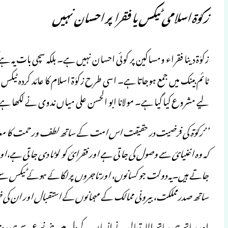
زکوٰۃ اسلامی ٹیکس یا فقرا پر احسان نہیں
زکوٰۃ دینا فقراء ومساکین پر کوئی احسان نہیں ہے۔ بلکہ سچی بات یہ ہ
ٹائم بینک میں جمع ہوجاتا ہے۔ اسی طرح زکوٰۃ اسلام کا عائد کردہ ٹی
لیے مشروع کیا گیا ہے۔ مولانا ابو الحسن علی میاں ندوی نے لکھا ہے 
’’زکوٰۃ کی فرضیت در حقیقت اس امت کے ساتھ لطف ورحمت کا معا
کہ وہ اغنیائ سے وصول کی جاتی ہے اور فقرائ کو لوٹا دی جاتی ہے،او
جاتے ہیں۔یہ دولت جو کسانوں، اور تاجروں پر لگائے ہوئے ٹیکس س
ساتھ صدرمملکت، بیرونی ممالک کے مہمانوں کے استقبال اور ان کی
اور ساتھ ہی ساتھ اللہ تعالی نے انسان کے دل میں بنی نوع سے ہمدردی 