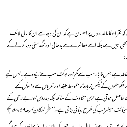
ے کہ فقراء کا مالداروں پر احسان ہے کہ ان کی وجہ سے ان کا مال لائف
کس بھی نہیں ہے،بلکہ اسے معاشرے سے بدحالی اور تنگدستی دور کرنے کے
:
ملہ ہے، جس کا بار سب سے کم اور برکت سب سے زیادہ ہے۔ اس لیے
ر حکومتوں کے ٹیکس زیادہ تر متوسط طبقہ اور غربائ سے وصول کیے
ے حاصل ہوتی ہے، بڑی سخاوت کے ساتھ بلکہ بیدردی اور بے رحمی کے
 ضیافت میںشراب کی طرح بہائی جاتی ہے۔‘‘﴿ارکان اربعہ
۵۸،۵۹
﴾
کا عمدہ ترین وصف ڈال دیا ہے، جس کی بنائ پر اپنے بھائیوں کی بیچارگی