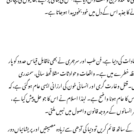
 کا جذبہ اس کے دل میں خود بخود پیدا ہوجاتا ہے۔
ایجادات کی دنیا ہے، فن طب اور سرجری نے بھی ناقابل قیاس حدود کو پار
 لحظہ خطرے میں ہے۔ واقعات وحوادثات مثلا قحط سالی، سمندری
ں۔قتل وغارت گری اور انسانی خون کی ارزانی ایسی عام ہوگئی ہے، کہ
ا عام ہونا واضح ہے۔ لہٰذا اسلام نے اس کا جو حل پیش کیا ہے ،
انسانوں کے مروجہ قانون واصول میں نہیں ملتی۔
اتھ قائم کریں تو دنیا کی آدھی سے زیادہ مصیبتیں اورپریشانیاں دور