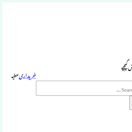
 کیجیے
خریداری
عطیہ
Sea