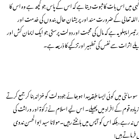
الٰہی میں اس بات کا ثبوت دیتا ہے کہ اس کے پاس جو کچھ ہے وہ اس کا
ذریعے اللہ تعالی کے ضرورت مند اور پریشان حال بندوں کی خدمت اور
سرا پہلو یہ ہے کہ مال کی محبت اور دولت پرستی جو ایک ایمان کش اور
لے اثرات سے نفس کی تطہیر اورتزکیے کا ذریعہ ہے۔
وسائٹی میں کوئی ایسا طبقہ پیدا ہوجائے جودولت کو خزانہ بنا کر جمع کرتے
یادہ قوم کے افراد میں پھیلے۔ اس لیے اسلام نے زکوٰۃ اور وراثت کی
 نہ رہے ،بلکہ اس کو آپس میں بانٹتے رہیں۔مولانا سید ابوالحسن ندوی
ں فرماتے ہیں: