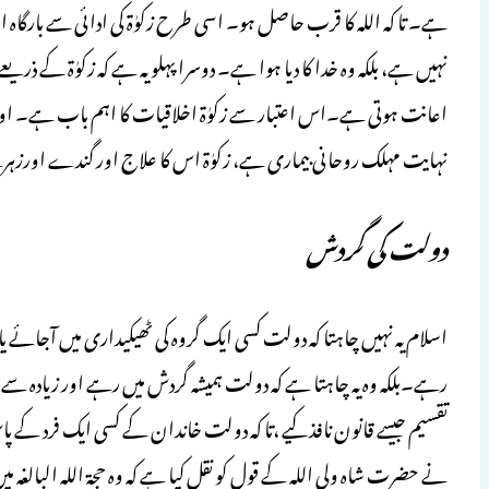
ہے۔ تا کہ اللہ کا قرب حاصل ہو۔ اسی طرح زکوٰۃ کی ادائی سے بارگاہ 
نہیں ہے، بلکہ وہ خدا کا دیا ہوا ہے۔ دوسرا پہلو یہ ہے کہ زکوٰۃ کے 
اعانت ہوتی ہے۔اس اعتبار سے زکوٰۃ اخلاقیات کا اہم باب ہے۔ اور تی
نہایت مہلک روحانی بیماری ہے، زکوٰۃ اس کا علاج اور گندے اورزہری
دولت کی گردش
اسلام یہ نہیں چاہتا کہ دولت کسی ایک گروہ کی ٹھیکیداری میں آجائے یا س
رہے۔بلکہ وہ یہ چاہتا ہے کہ دولت ہمیشہ گردش میں رہے اور زیادہ سے ز
تقسیم جیسے قانون نافذ کیے ،تا کہ دولت خاندان کے کسی ایک فرد کے پاس
نے حضرت شاہ ولی اللہ کے قول کو نقل کیا ہے کہ وہ حجۃ اللہ البالغہ می