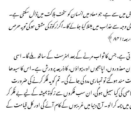
ق میں سے ہے، جو معاد میں انسان کو سخت ہلاکت میں ڈال سکتی ہے۔
وجہ سے عذاب میں مبتلا کیا جائے گا۔اگر زکوٰۃ کی مشق ہوگی تویہ حرص
بعہ:
۸۴۱
﴾
جاتی ہے، جس کا ثواب مرنے کے بعد انٹرسٹ کے ساتھ ملے گا۔ اسی
لمان معذوروں، اپاہجوں اور بیواؤں، کا ذریعہ پرورش ہے۔اس کا سیدھا
ورت مند ہوگئے تو تمہاری مدد کی جائے گی۔ تم کو یہ فکر کرنے کی ضرورت
اصی کی کیا سبیل ہوگی، ان سب فکروں سے زکوٰۃ ہمیشہ کے لیے بے فکر کر
پنی میں بیمہ کرالو۔ آج دنیا میں غریبوں کے کام آئے گی اور کل قیامت کے