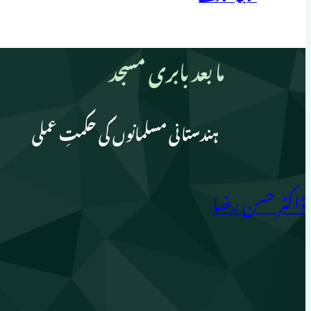
ما بعد بابری مسجد
ہندستانی مسلمانوں کی حکمتِ عملی
ڈاکٹر حسن رضا