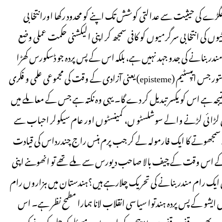
ھگڑے کی حیثیت سے عدالتی کوشش تک اپنے کو محدود رکھا اورانتخابی
ں کی انتخابی سرگرمیوں کو کافی سمجھ کر اپنی الیکشنی حکمت عملی وضع
 مندر بنانے کی جدو جہد نہیں ہے، بلکہ اس کے پس پردہ جو ڈسکورس کھڑا
کردیا گیا ہے وہ آئیڈیا آف انڈیا کو بدل کر رکھ دے گا اور ہندستان کا دستور جس ایپِسٹیم (episteme) یعنی آزادی کے وقت کی مجموعی علمی و فکری
تیجہ ہے اس کو یکسر تبدیل کر دے گا۔ یہی وہ نکتہ ہے جس کے معاملے میں
ی لڑائی لڑنے والے سوشلسٹو ں، کمینسٹوں اور عام سیکولر احباب سے
لیے سمجھوتے کا ایک فارمولہ لے کر جب پرم ہنس راج چندرداس کی قیادت
ے اس وقت کے چیف بالا صاحب دیورس سے ملے تھے تو انھوںنے اپنی
ں بس ایک رام مندربنانے کی تحریک چلارہے ہیں؟ہندستان میں ہزاروں رام
 ایشو کے پس پردہ ہندتوا سیاسی انقلاب لانا ہمارا مطمح نظر ہے۔ اس