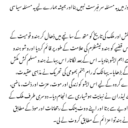
ں یہ مسئلہ سر فہرست نہیں بنااور ہمیشہ ہمارے لیے یہ مسئلہ سیاسی
مکش اور ملک کی تاریخ کو متھ کے سانچے میں ڈھال کر ہندو قومیت کے
اس قضیے کو ہندو نیشنلزم کی علامت کے طور پر قائم کردیا اوروشو ہندو
یاست کا سب سے اہم ایشو بنادیا۔ اس کے بعد لگاتار ا س بہانے ہندو مسلم کش مکش
گے بڑھایا۔ یہاںتک کہ رام جنم بھومی کی تحریک نے مذہبی عقیدت،
بڑے گروہ کے لیے اس ایشو کو زندگی اور موت، عزت اور ذلت، ماضی،
کس کے لیڈران نے نہایت ہوشیاری سے انجام دیا۔ دوسری طرف ملک کے
اویے سے برتا اور اپنے ووٹ بینک کے رجحانات اور موڈ کے مطابق
نے ہندتوا عزائم کے مطابق کروٹ لے لی۔