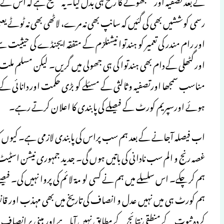
کے بعد تصفیہ اور سمجھوتے کا رخ ہی بدل گیا۔ یہ صحیح ہے کہ اس کے 
رسمی کوششیں بھی کی گئیں کہ سانپ بھی نہ مرے، لاٹھی بھی نہ ٹوٹے یعنی
اور رام مندر کی تعمیر کو ہندتوا نیشنلزم کے متفقہ ایجنڈے کی حیثیت
اور گٹھلی کے دام بھی ہندتوا کی ہی جھولی میں گریں۔ لیکن مسلم مل
مناسب سمجھا اورتصفیہ و ثالثی کے مسئلے کو بڑی حکمت اور دانائی کے 
ہوئے اورسپریم کورٹ کے فیصلے کی پابندی کا اعلان کرتے رہے۔
اب فیصلہ آجانے کے بعد ہم سب پراس کی پابندی لازمی ہے۔ کیوں کہ جو ہ
غصہ رنج و الم سب نادانی کی باتیں ہوں گی۔ جدید جمہوری نیشن اسٹیٹ
ہم کر چکے۔ اس سلسلے میں ہم نے کسی لو مۃ لائم کی پروا نہیں کی۔ فیصل
ہم کورٹ ہی میں نہیں عدل و انصاف کی تاریخ میں بھی مہذب اور قانونی
کردہ ثبوت کے منطقی نتائج کے مطابق نہیں آیا ہے اور مبنی بر انصاف 