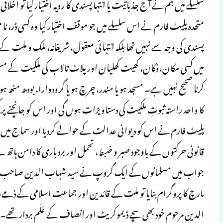
سلسلے میں ہم نے آج جذباتیت یا انتہا پسندی کا رویہ اختیار کیا تو اخلا
متحدہ پلیٹ فارم نے اس سلسلے میں جو موقف اختیار کیا وہ کسی ڈر، ن
پسندی کی وجہ سے نہیں تھا بلکہ انتہائی معقول، شریفانہ، ملک و ملت ک
میں کسی مکان، دُکان، کھیت کھلیان اور پلاٹ تالاب کی ملکیت کے مس
کرنا صحیح نہیں ہے۔ مسجد ہو یا مندر، چرچ ہو یا گرودوارا، بودھ مٹھ ہ
کا واحد راستہ ثبوتِ ملکیت کی دستاویزات ہوں گی اور اس کو جانچنے پر
پلیٹ فارم نے اس کو دیوانی عدالت کے حوالے کردیا اور سماج میں امن
قانونی حرکتوں کے باوجود صبر و ضبط، تحمل اور برد باری کا دامن ہاتھ سے
جواب میں مسلمانوں کے ایک گروپ نے سید شہاب الدین صاحب مرحوم 
مارچ کا پروگرام بنایا تو ملت کے قائدین اور جماعت اسلامی کے ذمے د
الدین مرحوم خود بھی سچے ڈیموکریٹ اور انصاف کے عَلَم بردار تھے۔ ب