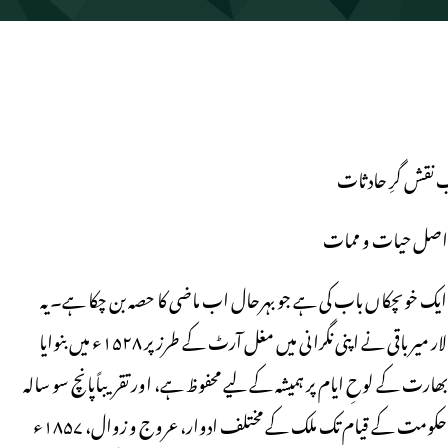
 نقش گرِ حادثات
 اصل حیات و ممات
 ایک خوںچکاں باب کی ہے جو بہرحال اب ماضی کا حصہ بن چکا ہے۔ یہ
مسجد، جسے مغل بادشاہ ظہیرالدین محمد بابر (۱۵۳۰-۱۴۸۳) کے سپہ سالار میر باقی نے اپنی نگرانی میں مغل آرٹ کے طرز پر ۱۵۲۸ء میں بنوایا
 بھارت کے لوحِ ایام پر ہمیشہ کے لیے محفوظ ہے، اور تقریباًپانچ سو سالہ
تاریخ مغلیہ سلطنت کے قیام سے بھومی پوجن (۲۰۲۰ء) یعنی ہندتوا کی حکومت کے قیام تک ملک کے مختلف ادوار، عروج و زوال، ۱۸۵۷ء