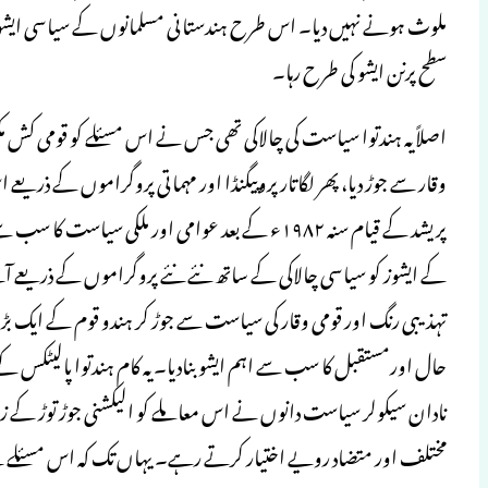
ملوث ہونے نہیں دیا۔ اس طرح ہندستانی مسلمانوں کے سیاسی ایشوز می
سطح پرنن ایشو کی طرح رہا۔
اصلاً یہ ہندتوا سیاست کی چالاکی تھی جس نے اس مسئلے کو قومی کش 
وقار سے جوڑ دیا، پھر لگاتار پروپیگنڈا اور مہماتی پروگراموں کے ذریعے 
پریشد کے قیام سنہ ۱۹۸۲ء کے بعد عوامی اور ملکی س
کے ایشوز کو سیاسی چالاکی کے ساتھ نئے نئے پروگراموں کے ذریعے آ
تہذیبی رنگ اور قومی وقار کی سیاست سے جوڑ کر ہندو قوم کے ایک 
حال اورمستقبل کا سب سے اہم ایشو بنادیا۔ یہ کام ہندتوا پالیٹ
نادان سیکولر سیاست دانوں نے اس معاملے کو الیکشنی جوڑ توڑ کے ز
مختلف اور متضاد رویے اختیار کرتے رہے۔ یہاں تک کہ اس مسئلے 