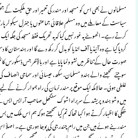
مسلمانوں نے بھی اس کو مسجد اور مندر کی تعمیر اور حقِ ملکیت کے ج
سیاست کے معاملے میں وہ مسلم علاقائی جماعتوں یا جنرل سیکولر پارٹیو
کرتے رہے۔ انھوںنے یہ غور نہیں کیا کہ یہ تحریک فقط مسجد کی جگہ ایک
صورت حال کے تناظر میں نشو ونما پایا ہے اور بالآخر جس ڈسکورس کا ن
سوچنے سمجھنے والے ہندو مسلمان، سکھ، عیسائی اور سماجی انصاف ک
غلطی ہوئی۔ حالاںکہ ایک موقع پر مندر نرمان کی راہ ہموار کرنے کے 
میں وشو ہندو پریشد کے سربراہ اشوک سنگھل صاحب آر ایس ایس ک
خفگی کا اظہار کرتے ہوا کہا تھاکہ تم کیا سمجھتے ہوکہ ہم اس ملک می
مندر بنے ہوئے ہیں جن میں رام چندر جی کی پوجا ہورہی ہے۔ اصلاً اس