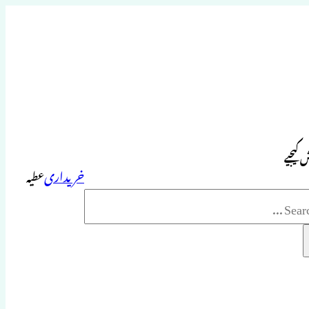
 کیجیے
خریداری
عطیہ
Sea