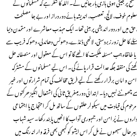
قی سطح پر جیتی ہوئی بازی ہار جائیں گے۔ اللہ کا شکر ہے کہ مسلمانوں کے
ا معلوم خوف، لالچ، تعصب، اندیشہ ہائے دور دراز اور بے جا مصلحت
ے حق میں اور دور اندیشی پر مبنی تھا۔ ایک مہذب معاشرے اور متمدن دنیا
ئلے کا حل زور زبردستی، لاٹھی ڈنڈے، دھونس دھاندلی، دھوکہ فریب سے
و یا خانقاہ جب مسئلہ ملکیت کا اٹھے گا تو اس کے معقول اور منصفانہ حل
کھنے کی متفقہ جگہ عدالت قرار پائے گی۔ اس لیے مسلمانوں کے مشترکہ
 و امان برقرار رکھنے کے لیے فریق مخالف کی تمام شرارتوں اور غیر
 چھوٹنے نہیں دیا۔ ابتدائی دور میںفریقِ ثانی کی اشتعال انگیز حرکتوں کے
کی قیادت میں سیکولر حلقوں کے ساتھ مل کر احتجاج یا اجتماعی
اروں نے پُر امن اور جمہوری آداب کا انھیں پابند رکھا۔ سید شہاب
ہر حال سبھوں نے مل کر اس ایشو کو کبھی بھی فرقہ وار انہ رنگ میں