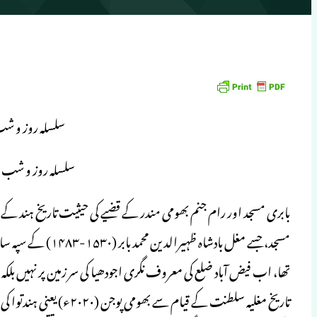
سلسلہ روز و شب
سلسلہ روز و شب
بابری مسجد اور رام جنم بھومی مندر کے قضیے کی حیثیت تاریخ ہند کے
تھا، اب فیض آباد ضلع کی معروف نگری اجودھیا کی سر زمین پر نہیں بلکہ