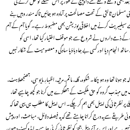
بعد بھی وقفے وقفے سے داؤ پیچ کے طور پر اس مسئلے کو حل کرنے کی
 مسلمان ثالثی کے تحت مصالحت پر آمادہ ہو جائیں تاکہ مندر وہیں بنے
 سے سیلیبریٹ کرنے میں اخلاقی پوزیشن بھی مضبوط رہے۔ گویا آم کے آم
ت کے ذمے داروں نے شروع سے جو موقف اختیار کیا تھا، اسی کو
ساتھ انجام دیا اور کسی بے جا دباؤیا سادگی و معصومیت کے شکار نہیں
ونا تھا وہ ہو چکا۔ شکوہ، گلہ، ماتم، مرثیہ، اظہارِ مایوسی، جھنجھلاہٹ،
 میں مہذب گروہ کو حق ملکیت کے جھگڑے میں کرنا جو کچھ چاہیے تھا،
ے پر نظر ثانی کی اپیل بھی ہم کر چکے۔ اس اپیل کا مطلب ہی یہی تھا کہ
 طریقے سے یہ درج کرانا چاہتے تھے کہ یہ فیصلہ دلائل، مباحث، اور پیش
نہیں ہے اور اس پر آنریبل ججز کو نظر ثانی کرنی چاہیے۔ ایڈوکیٹ دھون