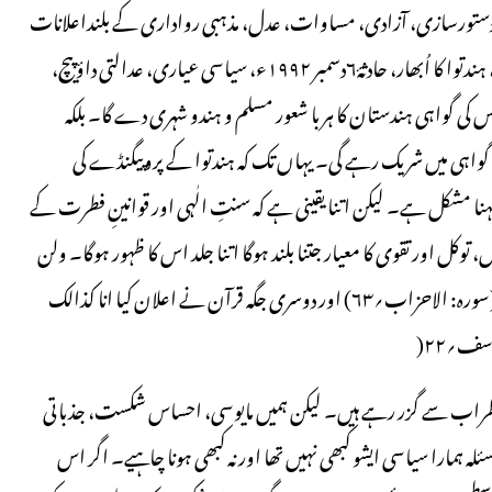
، دستورسازی، آزادی، مساوات، عدل، مذہبی رواداری کے بلنداعلانات
کے ساتھ حقوق انسانی وجمہوری قدروں کی پامالی، فرقہ وار انہ فسادات، ہندتوا کا اُبھار، حادثۂ۶دسمبر ۱۹۹۲ء، سیاسی عیاری، عدالتی داؤ پیچ،
کی گواہی ہندستان کا ہر با شعور مسلم و ہندو شہری دے گا۔ بلکہ
اہی میں شریک رہے گی۔ یہاں تک کہ ہندتوا کے پروپیگنڈے کی
 مشکل ہے۔ لیکن اتنا یقینی ہے کہ سنتِ الٰہی اور قوانینِ فطرت کے
 توکل اور تقوی کا معیار جتنا بلند ہوگا اتنا جلد اس کا ظہور ہوگا۔ ولن
تجد لسنت اللہ تبدیلا۔ او رتم اللہ کی سنت میں کوئی تبدیلی نہ پاؤ گے۔ (سورہ: الاحزاب؍۶۳) اور دوسری جگہ قرآن نے اعلان کیا انا کذالک
سف؍۲۲(
راب سے گزر رہے ہیں۔ لیکن ہمیں مایوسی، احساس شکست، جذباتی
سئلہ ہمارا سیاسی ایشو کبھی نہیں تھا اور نہ کبھی ہونا چاہیے۔ اگر اس