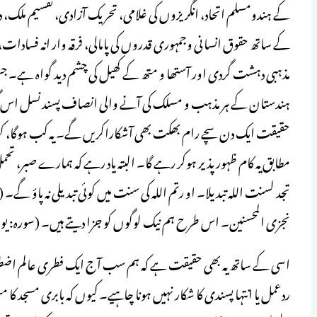
کے ہندومسلم اتحاد، انگریزوں کی غلامی، تحریک آزادی، تقسیم ملک
مذہبی دہشت گردی اور آستھا و متھ کے کھیل کی چشم دید گواہ ہے۔ جس 
ہندستان کے ہر مذہب و مسلک کی آنے والی انصاف پسند نسل اس گو
حقیقت ایک دن سچے رام بھکت بھی آشکاراکریں گے۔ یہ کب ہوگا، کہنا
مطابق یہ کام ظہور پذیر ہوکر رہے گا۔ البتہ یاد رہے کہ ہمارے صبر، تحمل،
نجزی المحسنین۔ اس طرح ہم نیک لوگوں کو جزا دیتے ہیں۔ (سورہ: یو
اسی کے ساتھ یہ بھی حقیقت ہے کہ ہم سب آج ایک فطری عالم اضط
ردعمل یا انتہا پسندی کا شکار نہیں ہونا چاہیے۔ کیوں کہ بابری مسجد کا م