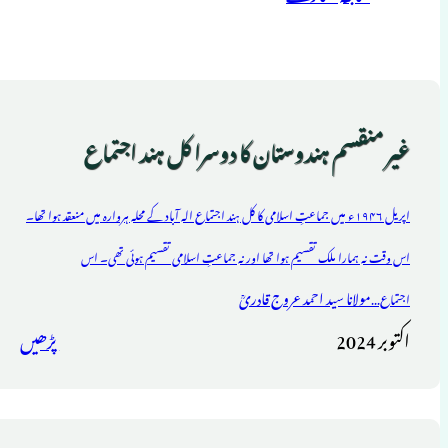
غیر منقسم ہندوستان کا دوسرا کل ہند اجتماع
اپریل ۱۹۴۶ء میں جماعتِ اسلامی کا کل ہند اجتماع الہ آباد کے محلہ ہروارہ میں منعقد ہوا تھا۔
اس وقت نہ ہمارا ملک تقسیم ہوا تھا اور نہ جماعتِ اسلامی تقسیم ہوئی تھی۔ اس
مولانا سید احمد عروج قادریؒ
اجتماع...
اکتوبر 2024
پڑھیں