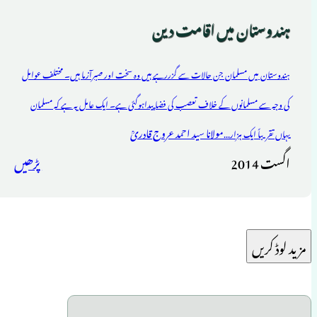
ہندوستان میں اقامت دین
ہندوستان میں مسلمان جن حالات سے گزررہے ہیں وہ سخت اور صبرآزما ہیں۔ مختلف عوامل
کی وجہ سے مسلمانوں کے خلاف تعصب کی فضا پیداہوگئی ہے۔ ایک عامل یہ ہے کہ مسلمان
مولانا سید احمد عروج قادریؒ
یہاں تقریباً ایک ہزار...
اگست 2014
پڑھیں
مزید لوڈ کریں