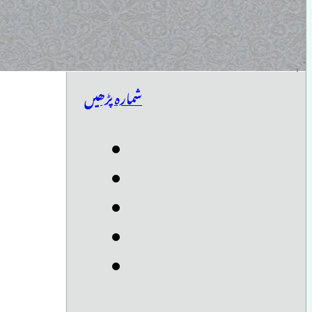
شمارہ پڑھیں