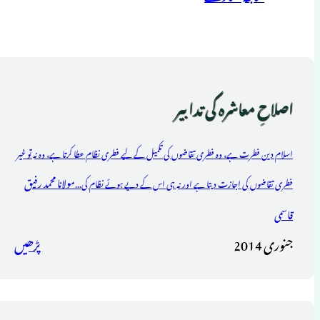
اصلاحِ معاشرہ کی تدابیر
اسلام دین فطرت ہے، وہ فطری تقاضوں کی تکمیل کے لیے فطری نظام عطا کرتا ہے، وہ نہ تو غیر
مولانا محمد رفیق
فطری تقاضوں کی اجازت دیتا ہے اور نہ ہی اس کے دیے ہوئے نظام کی...
قاسمی
جنوری 2014
پڑھیں