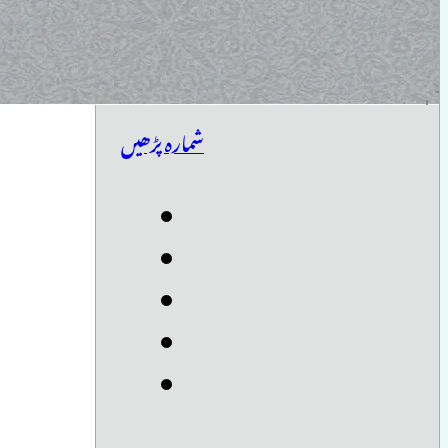
شمارہ پڑھیں