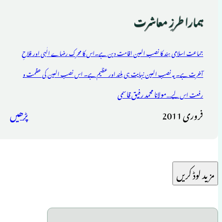
ہمارا طرزِ معاشرت
جماعت اسلامی ہند کا نصب العین اقامت دین ہے۔اس کا محرک رضاے الٰہی اور فلاحِ
آخرت ہے۔ یہ نصب العین نہایت ہی بلند اور عظیم ہے۔ اس نصب العین کی عظمت و
مولانا محمد رفیق قاسمی
رفعت اس لیے...
فروری 2011
پڑھیں
مزید لوڈ کریں