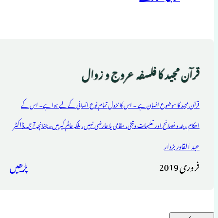
قرآن مجید کا فلسفہ عروج و زوال
قرآن مجید کا موضوع انسان ہے ۔ اس کا نزول تمام نوع انسانی کے لیے ہوا ہے۔ اس کے
ڈاکٹر
احکام ، پند و نصائح اور تعلیمات وقتی، مقامی یا عارضی نہیں، بلکہ عالم گیرہیں۔چنانچہ آج...
عبد القادر بزدار
فروری 2019
پڑھیں