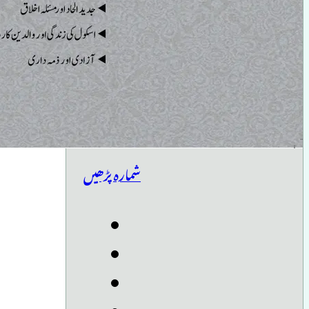
شمارہ پڑھیں