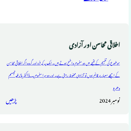
اخلاقی محاسن اور آزادی
موضوع کی تفہیم کے نتیجے میں دو مفہوم واضح ہوتے ہیں۔ ایک یہ کہ فرد اور گروہ اگر اخلاقی محاسن
ڈاکٹر بازغہ تبسم
کے اچھے معیار پر قائم ہوں تو آزادی محفوظ رہتی ہے۔ اور دوسرا مفہوم یہ...
دھرو
نومبر 2024
پڑھیں