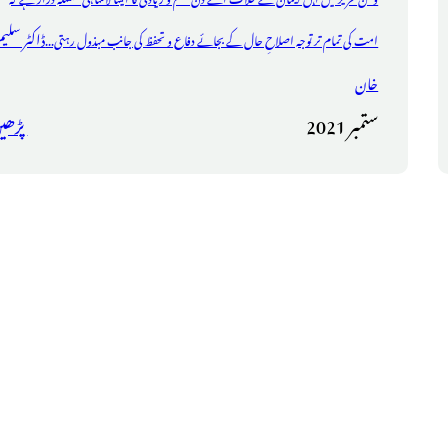
ڈاکٹر سلیم
امت کی تمام تر توجہ اصلاحِ حال کے بجائے دفاع و تحفظ کی جانب مبذول رہتی...
خان
ستمبر 2021
پڑھی