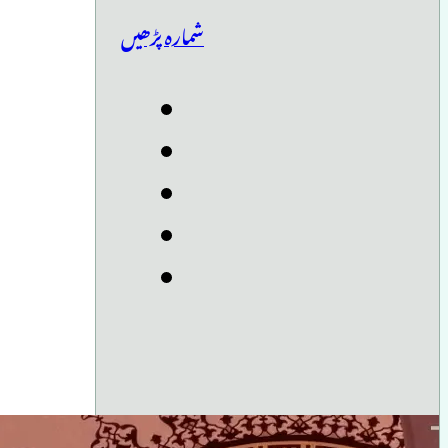
شمارہ پڑھیں