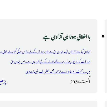
با اخلاق ہونا ہی آزادی ہے
آزادی کیا ہے؟ آزادی ایک بنیادی حق ہے جو ہر فرد بشر کے لیے پرامن زندگی گزارنے، اپنی پو
صلاحیت کو فروغ دینے اور بروئے کار لانے کے لیے ضروری ہے۔ اس بنیادی حق
رحمت النساء اے ترجمہ: محمد غطریف شہباز ندوی
میں...
اگست 2024
پڑھی