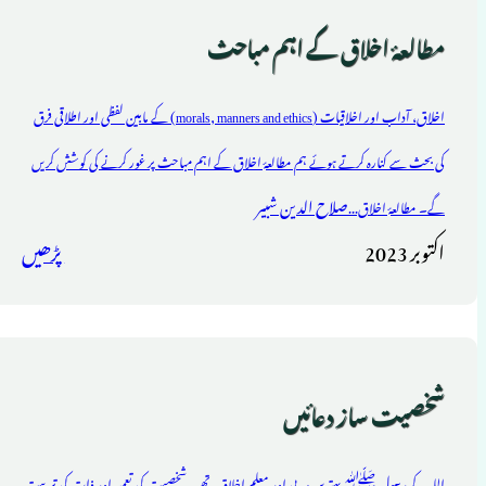
مطالعۂ اخلاق کے اہم مباحث
اخلاق، آداب اور اخلاقیات (morals, manners and ethics) کے مابین لفظی اور اطلاقی فرق
کی بحث سے کنارہ کرتے ہوئے ہم مطالعۂ اخلاق کے اہم مباحث پر غور کرنے کی کوشش کریں
صلاح الدین شبیر
گے۔ مطالعۂ اخلاق...
اکتوبر 2023
پڑھیں
شخصیت ساز دعائیں
اللہ کے رسول ﷺ بہترین مربی اور معلمِ اخلاق تھے۔ شخصیت کی تعمیر اور ذات کی تربیت