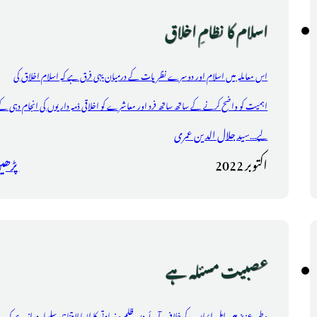
اسلام کا نظامِ اخلاق
اس معاملہ میں اسلام اور دوسرے نظریات کے درمیان یہی فرق ہے کہ اسلام اخلاق کی
اہمیت کو واضح کرنے کے ساتھ ساتھ فرد اور معاشرے کو اخلاقی ذمہ داریوں کی انجام دہی ک
سید جلال الدین عمری
لیے...
اکتوبر 2022
پڑھی
عصبیت مسئلہ ہے
وطن عزیز میں اہل ایمان کے خلاف آئے دن ظلم و زیادتی کا ایسا لامتناہی سلسلہ دراز ہے کہ