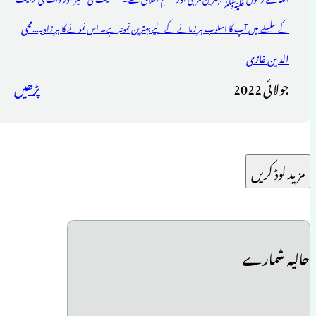
محی
کے سلسلے میں آپ کا اسلوب ہر زمانے کے لیے بہترین نمونہ ہے۔ اس نمونے کا ہر زاویہ...
الدین غازی
جولائی 2022
پڑھیں
مزید لوڈ کریں
حالیہ شمارے