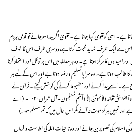
 ہے ۔اسی کوتقویٰ کہا جاتا ہے ۔ تقویٰ اگر پیدا ہوجائے تو آدمی ہردم
۔ وہ اس سے ایک طرف شدید محبت کرتا ہے، دوسری طرف اس کا خوف
میدوں کا مرکز ہوتاہے۔ وہ ہر معاملہ میں اس پر توکل اور اعتماد کرتا
ا طالب ہوتا ہے۔ وہ سراپا تسلیم و رضا ہوتا ہے اور اس کے لیے ہر
 روح ہے۔ اسے پیدا کرنے اور مضبوط کرنے کی کوشش کیجئے۔ قرآن نے
اہل ایمان کو حقِ تقویٰ اداکرنے کا حکم دیا ہے۔ یَا أَیُّہَا الَّذِیْنَ آمَنُواْ اتَّقُواْ اللّہَ حَقَّ تُقَاتِہِ وَلاَ تَمُوتُنَّ إِلاَّ وَأَنتُم مُّسْلِمُون۔آل عمران: ۱۰۲۔ (اے
ور تمہیں ہرگز موت نہ آئے مگر اس حال میں کہ تم مسلم ہو۔)
ی اسلام کی تصویر بن جائے اور وہ تا حیات اللہ کی اطاعت و فرماں