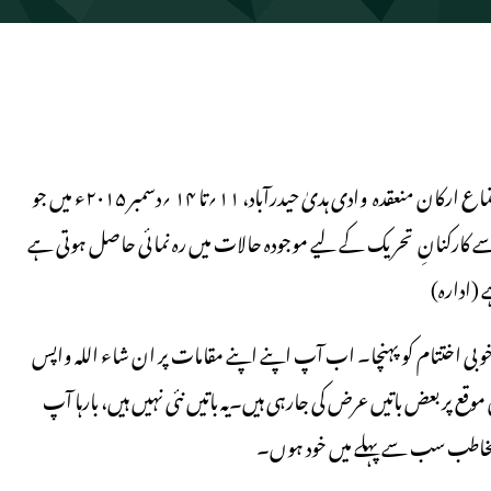
مولانا سید جلال الدین عمری امیر جماعت اسلامی ہند نے آل انڈیا اجتماع ارکان منعقدہ وادی ہدیٰ حیدرآباد، ۱۱؍تا ۱۴ ؍دسمبر ۲۰۱۵ء میں جو
 کارکنانِ تحریک کے لیے موجودہ حالات میں رہ نمائی حاصل ہوتی ہے
 (ادارہ)
 و خوبی اختتام کو پہنچا۔ اب آپ اپنے اپنے مقامات پر ان شاء اللہ واپس
پر بعض باتیں عرض کی جارہی ہیں۔یہ باتیں نئی نہیں ہیں، بارہا آپ
 مخاطب سب سے پہلے میں خود ہوں۔