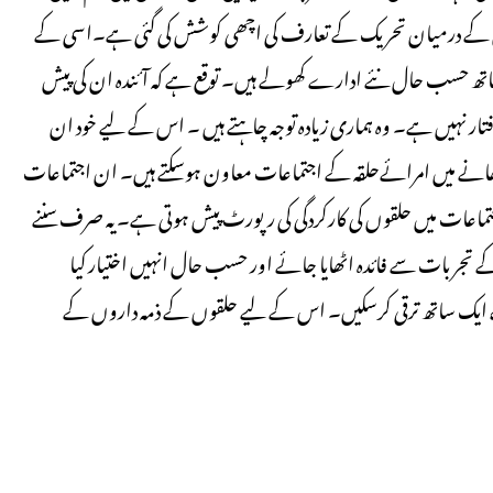
ںاوران کے درمیان تحریک کے تعارف کی اچھی کوشش کی گئی ہے۔اسی کے
تھ حسب حال نئے ادارے کھولے ہیں۔ توقع ہے کہ آئندہ ان کی پیش
 نہیں ہے۔ وہ ہماری زیادہ توجہ چاہتے ہیں ۔ اس کے لیے خود ان
 بڑھانے میں امرائےحلقہ کے اجتماعات معاون ہوسکتے ہیں۔ ان اجتماعات
ن اجتماعات میں حلقوں کی کارکردگی کی رپورٹ پیش ہوتی ہے۔ یہ صرف سننے
کے تجربات سے فائدہ اٹھایا جائے اور حسب حال انہیں اختیار کیا
ے ایک ساتھ ترقی کرسکیں۔ اس کے لیے حلقوں کے ذمہ داروں کے