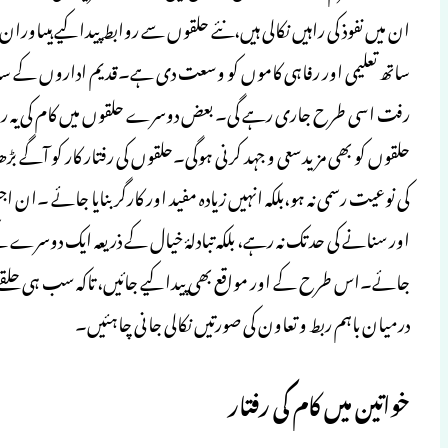
ان میں نفوذ کی راہیں نکالی ہیں،نئے حلقوں سے روابط پیدا کیے ہی
ساتھ تعلیمی اور رفاہی کاموں کو وسعت دی ہے۔قدیم اداروں کے سا
رفت اسی طرح جاری رہے گی۔ بعض دوسرے حلقوں میں کام کی یہ رفتار
حلقوں کو بھی مزیدسعی و جہد کرنی ہوگی۔حلقوں کی رفتار کار کو آگے
کی نوعیت رسمی نہ ہو،بلکہ انہیں زیادہ مفید اور کارگر بنایا جائے ۔ا
اور سنانے کی حد تک نہ رہے، بلکہ تبادلۂ خیال کے ذریعہ ایک دوسرے 
جائے۔اس طرح کے اور مواقع بھی پیدا کیے جائیں، تاکہ سب ہی حلق
درمیان باہم ربط و تعاون کی صورتیں نکالی جانی چاہئیں۔
خواتین میں کام کی رفتار