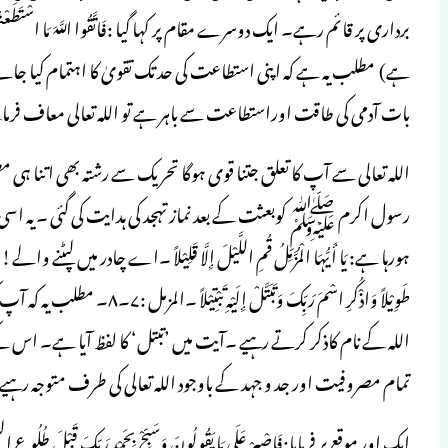
ہے) مطلب یہ ہے کہ اپنی استطاعت کی حد تک تقویٰ کا اہتمام کیا جائ
بات آدمی کی طاقت اوراستطاعت سے باہر ہے تو اللہ تعالی معاف فرما
اللہ تعالی سے آپ کا تعلق جتنا قوی ہوگا تحریک سے رشتہ بھی اتنا ہ
رسول اکرم ﷺ کوبعثت کے بعد نماز تہجد کی ہدایت کی گئی ۔ یہ اسی 
ہورہا ہے: یَا أَیُّہَا الْمُزَّمِّلُ قُمِ اللَّیْلَ إِلَّا قَلِیْلاً ۔اے چادر میں لپٹنے 
طَوِیْلاً وَاذْکُرِ اسْمَ رَبِّک
اللہ کے نام کاذکر کرتے رہیے ۔آیت میں ’تبتل‘ کا لفظ آیا ہے۔ اس کے
تمام مصروفیت اور جد و جہد کے باوجود اللہ تعالی کی طرف متوجہ ر