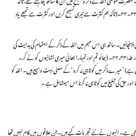
دونوں مل کر زیادہ اہتمام کر سکیں:کَیْْ نُسَبِّحَکَ کَثِیْراً وَنَذْکُرَکَ کَثِیْراً۔طہ:۳۳۔۳۴۔(تاکہ ہم کثرت سے تیری تسبیح کریں اور کثرت سے تجھے یاد
ہنچائیں۔ساتھ ہی اس مہم میں اللہ کے ذکر کے اہتمام کی ہدایت کی
گئی:اذْہَبْ أَنتَ وَأَخُوکَ بِآیٰتِیْ وَلَا تَنِیَا فِیْ ذِکْرِیْ اذْہَبَا إِلَی فِرْعَوْنَ إِنَّہُ طَغَی۔ طہ:۴۲،۴۳۔ (جائو تم اور تمہارا بھائی میری نشانیوں کو لے کر۔
) ’ میرے ذکر میں کوتاہی نہ کرو‘ کے معنی ٰبہت وسیع ہیں۔ اللہ کو
ا اور حق کی تبلیغ میں کوتاہی نہ کرنا اس میںشامل ہے ۔
ی ہے۔ انہوں نے نئے تجربات کیے ہیں۔جن علاقوں میں کام نہیں تھا