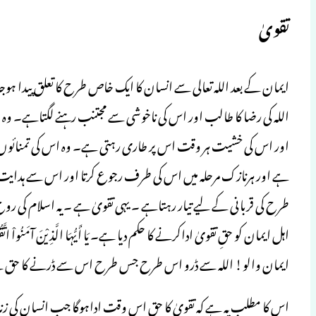
تقویٰ
ایمان کے بعد اللہ تعالی سے انسان کا ایک خاص طرح کا تعلق پیدا ہوجاتا
اللہ کی رضا کا طالب اور اس کی ناخوشی سے مجتنب رہنے لگتاہے
اور اس کی خشیت ہر وقت اس پر طاری رہتی ہے۔ وہ اس کی تمنائوں اور ا
ہے اور ہرنازک مرحلہ میں اس کی طرف رجوع کرتا اور اس سے ہدایت ک
طرح کی قربانی کے لیے تیار رہتاہے ۔ یہی تقویٰ ہے ۔ یہ اسلام کی
ایمان والو! اللہ سے ڈرو اس طرح جس طرح اس سے ڈرنے کا حق ہے ا
اس کا مطلب یہ ہے کہ تقویٰ کا حق اس وقت اداہوگا جب انسان کی زندگ