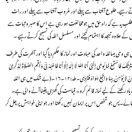
ح کرتے رہیے، طلوع آفتاب سے پہلے اور غروب آفتاب سے پہلے اور رات
طلب یہ ہے کہ راہ حق میں جومخالفت ہو رہی ہے اس کا صبر و ثبات سے
کے علاوہ تہجد کا اہتمام کیجئے اور مسلسل اللہ کی تسبیح کرتے رہیے ۔
وحی میںاللہ واحد کی عبادت اور نماز کا حکم دیا گیا اور آخرت کی طرف
َاسْتَمِعْ لِمَا یُوحَی إِنَّنِیْ أَنَا اللَّہُ لَا إِلَہَ إِلَّا أَنَا فَاعْبُدْنِیْ وَأَقِمِ الصَّلَاۃَ لِذِکْرِیْ
إِنَّ السَّاعَۃَ ء اَتِیَۃٌ أَکَادُ أُخْفِیْہَا لِتُجْزَی کُلُّ نَفْسٍ بِمَا تَسْعَی فَلاَ یَصُدَّنَّکَ عَنْہَا مَنْ لاَ یُؤْمِنُ بِہَا وَاتَّبَعَ ہَوَاہُ فَتَرْدَی۔طہ:۱۲۔۱۶۔(بے شک میں ہی اللہ
د رکھنے کے لیے نماز قائم کرو۔ قیامت کی گھڑی یقیناآنے والی ہے۔
دیا جائے۔پس جو شخص اس پر ایمان نہیں رکھتا اور جو اپنی خواہش پر چل کر
ت موسیٰ اللہ کے ذکر و تسبیح میں ان کا ساتھ چاہتے تھے، تاکہ