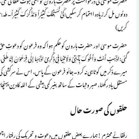
کریں)
حضرت موسیٰ اور حضرت ہارون کوحکم ہوا کہ وہ فرعون کو دعوتِ حق پ
میرے ذکر میں کوتاہی نہ کرو۔جائو فرعون کے پاس، اس نے سرکشی کی ہے
مستقل یاد رکھنا، صبر و ثبات کے ساتھ بغیر کمی بیشی کے اللہ کادین پہنچان
حلقوں کی صورت حال
رفقائے محترم !ہمارے بعض حلقوں میں دعوت و تحریک کی رفتار اچھ