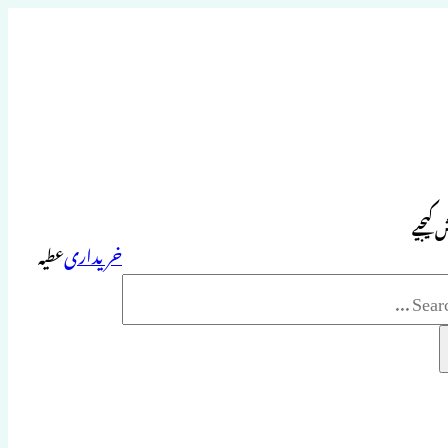
 کیجیے
خریداری
عطیہ
Sea