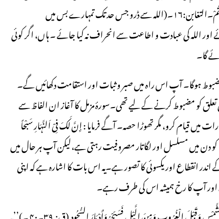
برداری پر قائم رہے۔ ایک دوسرے مقام پر کہا گیا :فَاتَّقُوا اللَّہَ مَا اسْتَطَعْتُمْ۔التغابن:۱۶۔(اللہ سے ڈرو جس حد تک تمہارے بس میں
ے اور اللہ کی عبادت و اطاعت سے انحراف نہ کیا جائے ۔ ہاں، اگر کوئی
ئے گا۔
ی مضبوط ہوگا۔ آپ اس راہ میں صبر و ثبات اور استقامت دکھائیں گے۔
تعلق کو مضبوط کرنے کے لیے تھی۔سورۂ مزمل کا آغاز ان الفاظ سے
والے! رات میں قیام کرو، مگر تھوڑا حصہ۔ آگے فرمایا : إِنَّ لَکَ فِیْ اَلنَّہَارِ سَبْحاً
َ وَتَبَتَّلْ إِلَیْہِ تَبْتِیْلاً ۔المزمل :۷۔۸۔ مطلب یہ کہ آپ کو دن میں مسلسل اور لگاتار مصروفیت رہتی ہے،لیکن آپ ہر حال میں
 اندر انقطاع اور یکسوئی کا تصور ہے۔یہ اس بات کا اشارہ ہے کہ اپنی
ہیے اور آپ کا رخ ہمیشہ اس کی طرف رہے۔
ایک اور موقع پر فرمایا:فَاصْبِرْ عَلَی مَا یَقُولُونَ وَسَبِّحْ بِحَمْدِ رَبِّکَ قَبْلَ طُلُوعِ الشَّمْسِ وَقَبْلَ الْغُرُوبِ وَمِنَ الَّیْلِ فَسَبِّحْہُ وَأَدْبَارَ السُّجُودِ ِ (ق: ۳۹۔۴۰ ۔)’’یہ