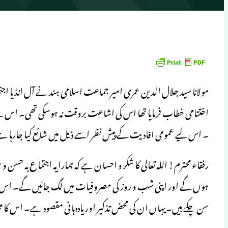
اختتامی خطاب فرمایا تھا اس کی اشاعت بروقت نہ ہوسکی تھی۔ اس سے
۔ اس لیے عمومی افادیت کے پیش نظر اسے ذیل میں شائع کیا جارہا ہے
رفقاء محترم! اللہ تعالی کا شکر و احسان ہے کہ ہمارا یہ اجتماع بہ حسن
ہوں گے اور اپنی شب و روز کی مصروفیات میں لگ جائیں گے۔ اس موقع 
سن چکے ہیں۔یہاں ان کی محض تذکیر اور یاددہانی مقصود ہے۔ اس کا