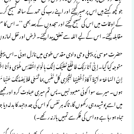
جو کچھ کہتے ہیں اس پر صبر کیجئے اور اپنے رب کی حمد کے ساتھ تسبی
کے اوقات میں اس کی تسبیح کیجئے اورسجدوں کے بعدبھی ‘‘۔ اس کا م
مقابلہ کیجئے۔ اس کے لیے اللہ سے تعلق پیدا کیجئے۔ فرض اورنفل نمازوں 
حضرت موسی ٰپر پہلی وحی وادی مقدس طوی میں نازل ہوئی ۔اس پہلی ہی 
متوجہ کیا گیا۔إِنِّیْ أَنَا رَبُّکَ فَاخْلَعْ نَعْلَیْکَ إِنَّکَ بِالْوَادِ الْمُقَدَّسِ طُوًی وَأَنَا اخْتَرْتُکَ ف
ہوں۔ میرے سوا کوئی معبود نہیں۔پس تم میری عبادت کرو اور مجھے یا
میں اسے پوشیدہ ہی رکھوں گا، تاکہ ہر نفس کو اس کی جد وجہد کا بدلہ 
تباہ ہو رہا ہے وہ اس کی فکر سے تمہیں باز نہ رکھے۔)
حضرت موسیٰ کی درخواست پر حضرت ہارون کو بھی نبوت عطا کی گئی۔ حضر