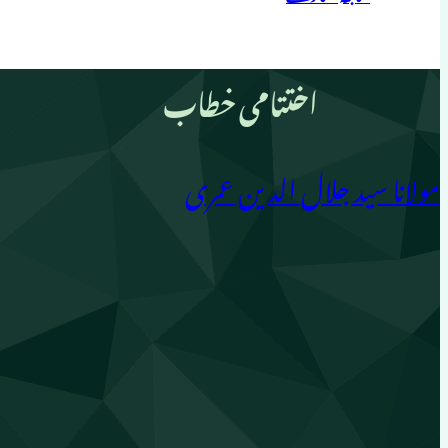
اختتامی خطاب
مولانا سید جلال الدین عمری