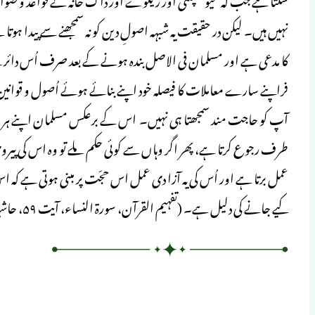
نہیں ہیں۔ لیکن در حقیقت یہ شبہہ اصولِ دین کو نہ سمجھنے سے پیدا ہوتا ہ
کا مدعی ہے اور مسلمان فی الاصل بندہ ہونے کے بعد صرف اُس دائ
فراپنے سارے معاملات کا فیصلہ خود اپنے بنائے ہوئے اُصول و قوانی
آپ کو حاجت مند سمجھتا ہی نہیں۔ اس کے برعکس مسلمان اپنے ہر مع
طرف رجوع کرتا ہے، پھر اگر وہاں سے کوئی حکم ملے تو وہ اس کی پیرو
عمل برتا ہے اور اُس کی یہ آزا دی عمل اس حجّت پر مبنی ہوتی ہے کہ ا
کیے جانے کی دلیل ہے۔ (تفہیم القرآن، سورة النساء، آیت ۵۹، حاشیہ ۸۹، جلد اول، ص ۳۶۵)