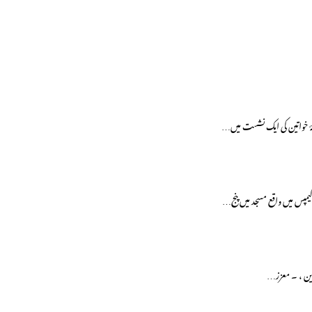
ۂ خواتین کی ایک نشست میں…
مپس میں واقع مسجد میں پنج…
ترین ، ۔ معزز…