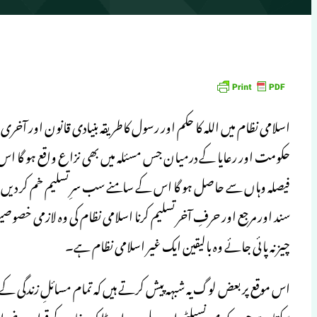
حکومت اور رعایا کے درمیان جس مسئلہ میں بھی نزاع واقع ہو گا اس
فیصلہ وہاں سے حاصل ہو گا اس کے سامنے سب سرِ تسلیم خم کر دیں 
سند اور مرجع اور حرفِ آخر تسلیم کرنا اسلامی نظام کی وہ لازمی خصوص
چیز نہ پائی جائے وہ بالیقین ایک غیر اسلامی نظام ہے۔
اس موقع پر بعض لوگ یہ شبہہ پیش کرتے ہیں کہ تمام مسائلِ زندگی کے 
سکتا ہے جب کہ میونسپلٹی اور ریلوے اور ڈاک خانہ کے قواعد و ضو