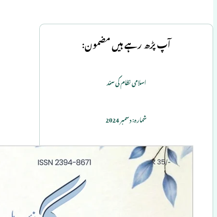
آپ پڑھ رہے ہیں مضمون:
اسلامی نظام کی سند
شمارہ: دسمبر 2024