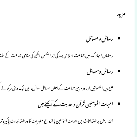
مزید
رسائل و مسائل
رمضان المبارک میں جماعت اسلامی ہند کی ابو الفضل انکلیو کی مقامی جماعت کے حلق
رسائل ومسائل
جمع بین الصلوٰتین اور دوسری جماعت کے بعض مسائل سوال: میں ایک دینی مرکز کے کی
امہات المؤمنین قرآن و حدیث کے آئینے میں
خطۂ ارض پر طبقۂ اناث میں امہات المؤمنین یا ازواج مطہرات کا وہ طبقہ نہایت پاکیزہ 