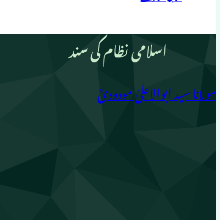
اسلامی نظام کی سند
مولانا سید ابوالاعلیٰ مودودیؒ