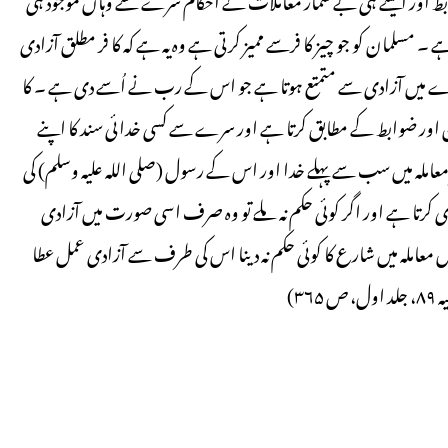
ے ۔ مسلمان کو جو چیز کا فرسے ممیز کرتی ہے وہ یہ ہے کہ کا فر مطلق آزادی
رے میں آزادی سے متمتع ہوتا ہے جو اس کے رب نے اُسے دی ہے ۔ کا
ن اور ضوابط کے مطابق کرتا ہے اور سرے سے کسی خدائی سند کا اپنے
املہ میں سب سے پہلے خدا اور اس کے رسول (صلی اللہ علیہ وسلم) کی
ی کرتا ہے اور اگر کوئی حکم نہ ملے تو وہ صرف اسی صورت میں آزادی
س معاملہ میں شارع کا کوئی حکم نہ دینا اس کی طرف سے آزادی عمل عطا