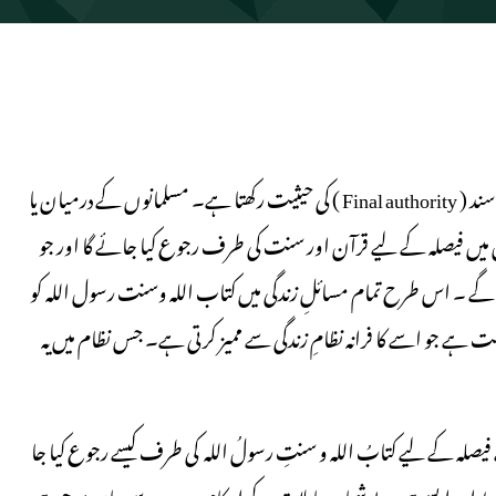
اسلامی نظام میں اللہ کا حکم اور رسول کاطریقہ بنیادی قانون اور آخری سند ( Final authority ) کی حیثیت رکھتا ہے۔ مسلمانوں کے درمیان یا
 میں فیصلہ کے لیے قرآن اور سنت کی طرف رجوع کیا جائے گا اور جو
گے ۔ اس طرح تمام مسائلِ زندگی میں کتاب اللہ وسنت رسول اللہ کو
یت ہے جو اسے کا فرانہ نظامِ زندگی سے ممیز کرتی ہے۔ جس نظام میں یہ
فیصلہ کے لیے کتابُ اللہ و سنتِ رسولُ اللہ کی طرف کیسے رجوع کیا جا
ابط اور ایسے ہی بے شمار معاملات کے احکام سرے سے وہاں موجود ہی