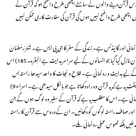
 قرآن دینے والوں کے سامنے اچھی طرح واضح ہو کہ قرآن کے
اتیں اچھی طرح واضح نہیں ہوں گی قرآن کی سفارت کاری ممکن نہیں
ائی اور گائیڈنس ہے۔ زندگی کے سفر کا جی پی ایس ہے۔ شَهۡرُ رَمَضَانَ
الَّذِىۡٓ اُنۡزِلَ فِیۡهِ الۡقُرۡاٰنُ هُدًى لِّلنَّاسِ(رمضان وہ مہینہ ہے، جس میں قرآن نازل کیا گیا جو انسانوں کے لیے سراسر ہدایت ہے البقرہ۔ 185) اس
کے لیے ہدایت و رہ نمائی ہے۔ فلاح و نجات کا واحد سیدھا راستہ بس
وہی ہے جو قرآن دکھا تا ہے۔ إِنَّ هَٰذَا الْقُرْآنَ یهْدِی لِلَّتِی هِی أَقْوَم (حقیقت یہ ہے کہ یہ قرآن وہ راہ دکھاتا ہے جو بالکل سیدھی ہے۔ اسراء 9)
ہ نمائی ہے۔ اس کا مطلب یہ ہے کہ قرآن کے سفیر وہ لوگ ہوں گے جن
ا اور صاف راستہ لوگوں کو دکھائیں۔ ان کے دروس سے قرآن کا راستہ
یں بلکہ ٹھوس عملی رہ نمائی ملے۔