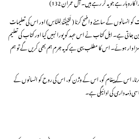
اروبار ہے جو یہ کر رہے ہیں۔ آل عمران 132)
 انسانوں کے سامنے واضح کرنا ( لَتُبَیِّنُنَّهٗ لِلنَّاسِ) اور اس کی تعلیمات
 داری بن جاتی ہے۔ اہل کتاب نے اس عہد کو پورا نہیں کیا اور کتاب کی تعلیم
زاوار ہوئے۔ اس کا مطلب یہی ہے کہ یہ جرم ہم بھی کریں گے تو ہم
کرنا، اس کے پیغام کو، اس کے وژن کو، اس کی روح کو انسانوں کے
اسی ذمہ داری کی ادائیگی ہے۔