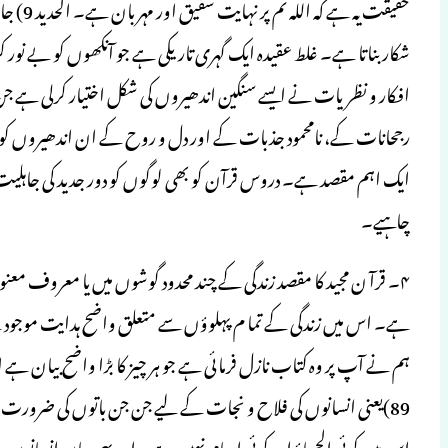
حقیقت ی
شکار بناتا ہے۔ غلط عقیدہ ایک گہری تاریکی ہے جو آنکھوں کو بے نو
افکار و نظریات نے ایسے سنگین اندھیروں کی شکل اختیار کرلی ہے جن
رجحانات کے، نامحمود جذبات کے اور دل و روح کے ان اندھیروں کو دور کرن
ایک اہم مقصد ہے۔ دروس قرآن کو بھی لوگوں کو دور جدید کی جاہلیت ک
چاہیے۔
۴۔ قرآ ن مجید کا مقصد زندگی کے چند محدود گوشوں میں یا معروف معنو
ہے۔ اس میں زندگی کے تما م پہلوؤں سے متعلق واضح ہدایت موجود ہے۔ وَنَزَّلْنَا عَلَیك
ہم نے آپ پر وہ کتاب نازل فرمائی ہے جو ہر چیز کا بڑا واضح بیان 
89)یعنی انسانوں کی فلاح و نجات کے لیے جن جن باتوں کی ضرورت ہ
اس میں کوئی الجھاؤ اور کوئی ابہام نہیں ہے۔ اور یہی بیان انسانوں