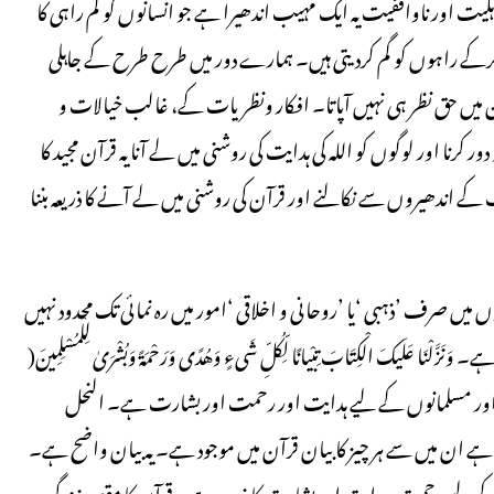
ہ ہے کہ اللہ تم پر نہایت شفیق اور مہربان ہے۔ الحدید 9) جاہلیت اور ناواقفیت یہ ایک مہیب اندھیرا ہے جو انسانوں کو گم راہی کا
ر کرکے راہوں کو گم کردیتی ہیں۔ ہمارے دور میں طرح طرح کے جاہلی
 میں حق نظر ہی نہیں آپاتا۔ افکار ونظریات کے، غالب خیالات و
ا اور لوگوں کو اللہ کی ہدایت کی روشنی میں لے آنا یہ قرآن مجید کا
ے اندھیروں سے نکالنے اور قرآن کی روشنی میں لے آنے کا ذریعہ بننا
ں میں صرف ’ذہبی ‘یا ’روحانی و اخلاقی ‘امور میں رہ نمائی تک محدود نہیں
َ الْكِتَابَ تِبْیانًا لِّكُلِّ شَیءٍ وَهُدًى وَرَحْمَةً وَبُشْرَىٰ لِلْمُسْلِمِینَ(
ہے اور مسلمانوں کے لیے ہدایت اور رحمت اور بشارت ہے۔ النحل
ے ان میں سے ہر چیز کا بیان قرآن میں موجود ہے۔ یہ بیان واضح ہے۔
 کے لیے رحمت، ہدایت اور بشارت کا ذریعہ ہے۔ قرآن کا مقصد زندگی