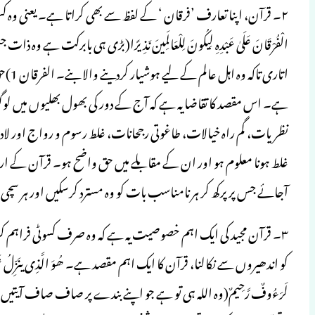
۲۔ قرآن، اپنا تعارف ’فرقان ‘ کے لفظ سے بھی کراتا ہے۔ یعنی وہ کسوٹی
الْفُرْقَانَ عَلَىٰ عَبْدِهِ لِیكُونَ لِلْعَالَمِینَ نَذِیرًا(بڑی ہی بابرک
اتاری
ہے۔ اس مقصد کا تقاضا یہ ہے کہ آج کے دور کی بھول بھلیوں میں 
نظریات، گم راہ خیالات، طاغوتی رجحانات، غلط رسوم و رواج اور لاد
غلط ہونا معلوم ہو اور ان کے مقابلے میں حق واضح ہو۔ قرآن کے ار
آجائے جس پر پرکھ کر ہر نامناسب بات کو وہ مسترد کرسکیں اور ہر سچی
۳۔ قرآن مجید کی ایک اہم خصوصیت یہ ہے کہ وہ صرف کسوٹی فراہم کرن
کو اندھیروں سے نکالنا، قرآن کا ایک اہم مقصد ہے۔ ھُوَ الَّذِی ینَزِّلُ عَلَىٰ عَبْدِهِ آیا
لَرَءُوفٌ رَّحِیمٌ(وہ اللہ ہی تو ہے جو اپنے بندے پر صاف صاف آیتیں 