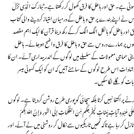
 ہے۔ حق اور باطل کا فرق کھول کر رکھتا ہے۔ تَبَارَكَ الَّذِی نَزَّلَ
ت ہے وہ ذات جس نے اپنے بندے پر حق و باطل کے درمیان امتیاز کردینے والی کتاب
 تاکہ وہ اہل عالم کے لیے ہوشیار کردینے والا بنے۔ الفرقان 1)حق اور باطل کو بالکل الگ الگ کرکے رکھ دینا قرآن کا ایک اہم مقصد
لوگوں پر ہمارے دروس سے حق و باطل کا فرق واضح ہوجائے۔ باطل
ینی سماجی معمولات کے سلسلے میں لوگوں کے اندر بیداری آئے۔ ان کا
شادات اس طرح لوگوں کے سامنے آئیں کہ ان کو ایک کسوٹی میسر
 بات کو گلے لگاسکیں۔
ے پر اکتفا نہیں کرتا بلکہ سچائی کو پوری طرح روشن کردیتا ہے۔ لوگوں
تٍ بَینَاتٍ لِّیخْرِجَكُم مِّنَ الظُّلُمَاتِ إِلَى النُّورِ وَإِنَّ اللَّهَ بِكُمْ
نازل کر رہا ہے تاکہ تمھیں تاریکیوں سے نکال کر روشنی میں لے آئے، اور