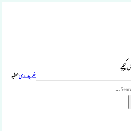
 کیجیے
خریداری
عطیہ
Sea