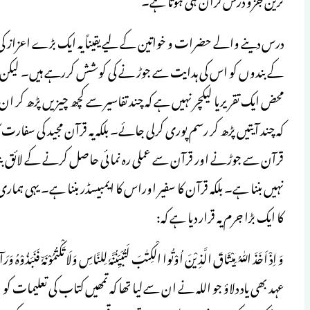
درس دینے والے حضرات و خواتین کے لیے یقیناً یہ ایک بڑے اعزاز کی
کے بندوں کو اس کی ہدایت سے جوڑ نے کی کوشش کررہے ہیں۔ لیکن اع
محض ایک تقریریا لیکچر نہیں ہے کہ چند تفاسیر سے کچھ چیزیں پڑھ کر ان 
کہ چند آیتیں پڑھ کر رسم پوری کرلی جائے۔ بلکہ یہ قرآن مجید کی سفار
قرآن سے جوڑنے اور قرآن سے عملی رہ نمائی حاصل کرنے کے لائق بن
نہیں بننا ہے۔ بلکہ قرآن کا سفیر اوراس کا ایمبیسڈر بننا ہے۔ یہی ہما
کا ایک بڑا جرم یہ قرار دیا ہے کہ:
وَ اِذْ اَخَذَ اللّٰهُ مِیْثَاقَ الَّذِیْنَ اُوْتُوا الْكِتٰبَ لَتُبَیِّنُنَّهٗ لِلنَّاسِ وَلَا تَكْتُمُوْنَهٗ٘ فَ
عہد بھی یاد دلاؤ جو اللہ نے ان سےلیا تھا کہ تمھیں کتاب کی تعلیمات کو ل