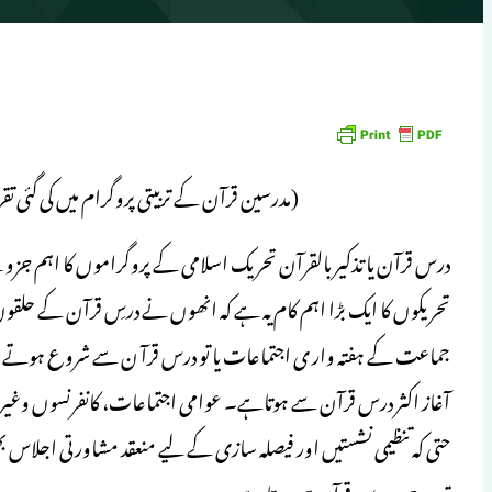
(مدرسین قرآن کے تربیتی پروگرام میں کی گئی تق
درس قرآن یا تذکیر بالقرآن تحریک اسلامی کے پروگراموں کا اہم جزو
تحریکوں کا ایک بڑا اہم کام یہ ہے کہ انھوں نے درسِ قرآن کے حلقوں ک
جماعت کے ہفتہ وار ی اجتماعات یا تو درس قرآ ن سے شروع ہوتے ہی
آغاز اکثر درس قرآن سے ہوتاہے۔ عوامی اجتماعات، کانفرنسوں وغیرہ می
حتی کہ تنظیمی نشستیں اور فیصلہ سازی کے لیے منعقد مشاورتی اجلاس
ترین جزو درس قرآن ہی ہوتا ہے۔