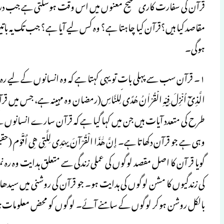
قرآن کی سفارت کاری صحیح معنوں میں اس وقت ہوسکتی ہے جب درس
مقاصد کیا ہیں؟قرآن کیا چاہتا ہے؟ وہ کس لیے آیا ہے؟ جب تک یہ ب
ہوگی۔
۱۔ قرآن سب سے پہلی بات تو یہی کہتا ہے کہ وہ انسانوں کے لیے رہ نم
طرح کی متعدد آیات ہیں جن میں کہا گیا ہے کہ قرآن سارے انسانوں 
گویا قر آن کا اصل مقصد لوگوں کی عملی زندگی سے متعلق ہدایت وہ ر
کی زندگیوں کا مشن لوگوں کی ہدایت ہو۔ جو قرآن کی روشنی میں سیدھ
بالکل روشن ہوکر لوگوں کے سامنے آئے۔ لوگوں کو محض معلومات نہ مل