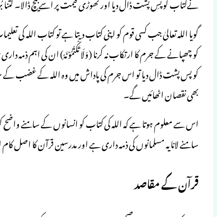
نےکتاب کو پسِ پشت ڈال دیا اور تھوڑی قیمت پر اسے بیچ ڈالا۔ کتنا بُرا ک
گویا اللہ تعالیٰ جب کسی قوم کو اپنی کتاب دیتا ہے تو کتاب اللہ کی تعلیمات کو
کو چھپانے کے جرم کا ارتکاب نہ کرنا (وَلَا تَكْتُمُوْنَهٗ) ان کی اہم ذمہ
کو پس پشت ڈال دیا تو اس جرم کی پاداش میں وہ اللہ کے غضب کے س
بھی نقصان اٹھائیں گے۔
اس سے معلوم ہوتا ہے کہ اللہ کی کتاب کو انسانوں کے سامنے واضح 
سامنے لانا یہ مسلمانوں کی ذمہ داری ہے اور مدرسین قرآن کا اصل کام 
قرآن کے مقاصد