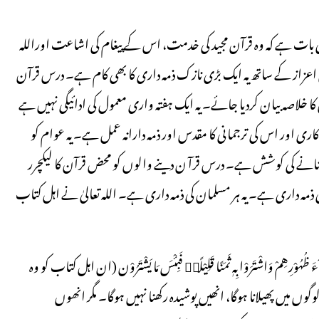
 بات ہے کہ وہ قرآن مجید کی خدمت، اس کے پیغام کی اشاعت اوراللہ
زاز کے ساتھ یہ ایک بڑی نازک ذمہ داری کا بھی کام ہے۔ درس قرآن
کا خلاصہ بیان کردیا جائے۔ یہ ایک ہفتہ واری معمول کی ادائیگی نہیں ہے
ت کاری اور اس کی ترجمانی کا مقدس اور ذمہ دارانہ عمل ہے۔ یہ عوام کو
انے کی کوشش ہے۔ درس قرآ ن دینے والوں کو محض قرآن کا لیکچرر
ری ذمہ داری ہے۔ یہ ہر مسلمان کی ذمہ داری ہے۔ اللہ تعالیٰ نے اہل کتاب
نَبَذُوْهُ وَرَآءَ ظُهُوْرِهِمْ وَاشْتَرَوْا بِهٖ ثَمَنًا قَلِیْلًاؕ فَبِئْسَ مَا یَشْتَرُوْن (ان اہل کتاب کو وہ
وگوں میں پھیلانا ہوگا، انھیں پوشیدہ رکھنا نہیں ہوگا۔ مگر انھوں