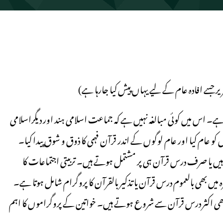
ریر جسے افادہ عام کے لیے یہاں پیش کیا جارہا ہے)
 ہے۔ اس میں کوئی مبالغہ نہیں ہے کہ جماعت اسلامی ہند اور دیگراسلامی
و عام کیا اور عام لوگوں کے اندر قرآن فہمی کا ذوق و شوق پیدا کیا۔
ں یا صرف درس قرآن ہی پر مشتمل ہوتے ہیں۔ تربیتی اجتماعات کا
ں بھی بالعموم درس قرآن یا تذکیر بالقرآن کا پروگرام شامل ہوتا ہے۔
 بھی اکثر درس قرآن سے شروع ہوتے ہیں۔ خواتین کے پروگراموں کا اہم