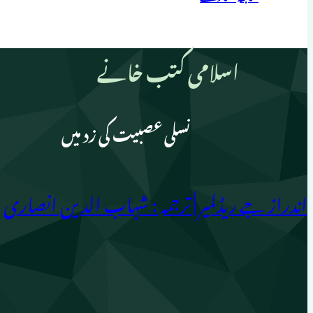
اسلامی کتب خانے
نسلی عصبیت کی زد میں
اندراز جے ریڈلمیر | ترجمہ : شہاب الدین انصاری