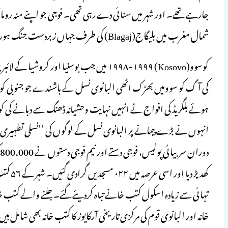
جارہے تھے۔ اور شہر میں سنائی دے رہی تھی۔ فوجی جو اپنے منہ 
شمال مغرب میں بلیگاج(Blagaj) کی طرف جہاں زبردست جنگ ہورہی تھی۔ لے گئے۔‘‘(UNHCR1993)
کوسوو(Kosovo) ۱۹۹۸-۱۹۹۹ میں جب بوسنیا او
کی آگ کو سوومیں بھڑک اٹھی البانوی نسل کے باشندے جو جنوبی کوس
ہوئے بلگریڈ کی افواج نے انہیں نہایت وحشیانہ ڈھنگ سے دبانے کی کو
انہوں نے بڑے پیمانے پر البانوی نسل کے لوگوں کی ’’نسلی تطہیری‘‘ 
خانہ اور البانوی قوم کی مرکزی تاریخی آرکایوز کا کتب خانہ بھی شامل ہ