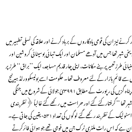
 نیز ان کی قومی یادگاروں کے برباد کرنے اور علاقہ کی نسلی تطہیر میں
یخی شہر تھا جس میں آدھے مسلمان اور ایک تہائی بوسینائی کروشین اور
بوسنیائی طرز تعمیر پر بنے مکانات، اپنی چار قدیم مساجد، ایک ’’براق‘‘ طرز پر
سے قائم بازار کے لئے معروف تھا۔ حکومت اسے بونیسکوورلڈ ہیرٹیج
سائٹ دیئے جانے کی درخواست دی تھی۔ یونائٹیڈ نیشنزہائی کمشنر برائے پناہ گزیں کی رپورٹ کے مطابق ۳۹۹۱ئ جولائی کے شروع میں جنگی
 تھا ‘‘ گرفتار کئے گئے اور حراست میں رکھے گئے غالباً ﴿نظر بندی
کیمپ﴾ میں جو درے ٹیلج(Deretelj)اور گابیلا (Gabell) میں تھے۔ اسٹولیک کے نظر بند رکھے گئے لوگوں کی تعداد ۰۵۳۱ یقین کی جاتی ہے۔
بیان ہے کہ اس رات ملٹری ٹرک جن میں فوجی تھے جو ہوائی فائرکرتے