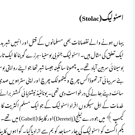
اسٹولیک(Stolac)
یہاں ہونے والے نقصانات بھی مسلمانوں کے قتل اور انہیں شہر بدر کرنے
ایک تعلق کی مثال ہیں۔ اسٹولیک جنوبی بوسنیا-ہرزے گوینا کا ایک تار
بوسینائی سربین آباد تھے۔ یہ چھوٹا سا نگینہ جیسا شہر تھا جو اپنے روایتی 
بنے سربیائی آرتھوڈاکس چرچ وکیتھولک چرچ اور اپنی سترہویں صدی 
خدمات کے اہل سیکڑوں افراد اسٹولیک کے جو ایک مسلم اکثریت کا شہر
یکم اگست کو اسٹولیک کی چار مساجد کو بم سے اڑادیاگیا۔ گواہوں کا 