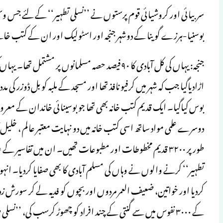
سربیائی اور کروشیائی قوم پرستوں نے ’’نسلی تطہیر‘‘ کے لئے جس وسیع پ
بوسنیا-ہرزے گوینا کے دوشہر جنجہ اور اسٹولیک اور ان کے کتب خا
دوسرے علمی مواد ساتھ اسی کتب خانہ میں دو نہایت معتبر عالم ، خلی
طور پر ۳۲۰۰ قدیم مخطوطات اور مطبوعات تھیں۔ ان میں تفاسیر کے
تطہیر‘‘ کرنے والوں نے وہاں کی مسلم آبادی کا بھی صفایا کردیا۔ ا
کردیا اور خواتین، ضعیف العمر مردوں اور بچوں کو فدیہ لے کر سورش زد
کے ۳۰۰۰ نفوس میں سے گنتی کے چند افراد کو چھوڑ کرسب کی، ’’نسلی صفائی‘‘ کردی گئی۔