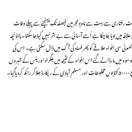
سست رفتاری سے بہت سے نامزد مجرمین فیصلہ تک پہنچنے سے پہلے وفات
لاقہ میں بویا جاچکا ہے اُسے آسانی سے بے اثر نہیں کیاجاسکتا۔ چنانچہ
ٹی سی افواہ علاقے کو پھر فساد کی آگ میں ڈال سکتی ہے۔ اس کی
ین جوان لڑکے کوسوو میں مارڈالے گئے اس افواہ کے نتیجہ میں بلگراد اورینس کے شہروں
ا۔