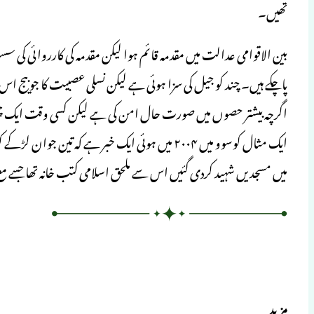
تھیں۔
بین الاقوامی عدالت میں مقدمہ قائم ہوا لیکن مقدمہ کی کارروائی کی 
پاچکے ہیں۔ چند کو جیل کی سزا ہوئی ہے لیکن نسلی عصبیت کا جو بیج اس ع
اگرچہ بیشتر حصوں میں صورت حال امن کی ہے لیکن کسی وقت ایک چھو
ایک مثال کوسوو میں ۲۰۰۴ میں ہوئی ایک خبر ہے کہ ت
میں مسجدیں شہید کردی گئیں اس سے ملحق اسلامی کتب خانہ تھا جسے مع ۵۰۰۰۰ کتابوں مخلوطات اور مسلم آبادی کے ریکارڈ جلاکر راکھ کردیاگی
مزید