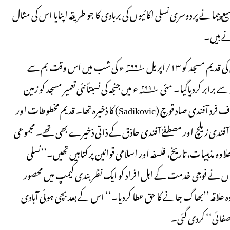
یمانے پر دوسری نسلی اکائیوں کی بربادی کا جو طریقہ اپنایا اس کی مثال
نے ہیں۔
جنجہ: یہاں کی کل آبادی کا ۹۰فیصد حصہ مسلمانوں پر مشتمل تھا۔ یہاں کی قدیم مسجد کو ۱۳/اپریل ۱۹۹۳؁ء کی شب میں اس وقت بم سے
اڑادیاگیا جب کہ شہر میں کرفیو نافذ تھا اور مسجد کے ملبہ کو بل ڈوزر کی مدد سے برابر کردیاگیا۔ مئی ۱۹۹۲؁ء میں جنجہ کی نسبتاً نئی تعمیر مسجد کو زمین
بوس کیاگیا۔ ایک قدیم کتب خانہ بھی تھا جو بوسینائی خاندان کے معروف فرد آفندی صاد قوچ (Sadikovic) کا ذخیرہ تھا۔ قدیم مخطوطات اور
ل آفندی زیلچ اور مصطفےٰ آفندی حاذق کے ذاتی ذخیرے بھی تھے۔ مجموعی
 علاوہ مذہبیات، تاریخ، فلسفہ اور اسلامی قوانین پر کتابیں تھیں۔’’نسلی
نہوں نے فوجی خدمت کے اہل افراد کو ایک نظربندی کیمپ میں محصور
ہ علاقہ ’’بھاگ جانے کا حق عطا کردیا۔‘‘ اس کے بعد بچی ہوئی آبادی