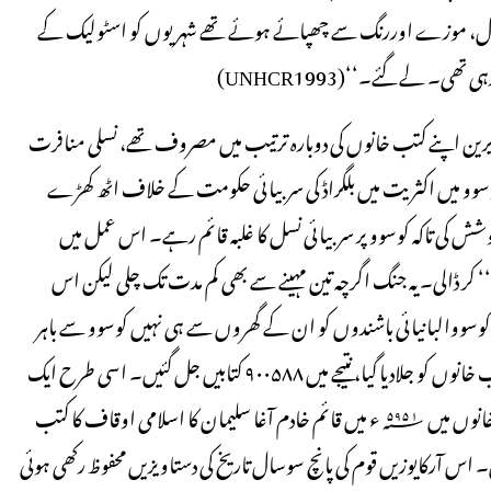
رومال، موزے اوررنگ سے چھپائے ہوئے تھے شہریوں کو اسٹولیک کے
ر کروشیا کے لائبریرین اپنے کتب خانوں کی دوبارہ ترتیب میں مصروف تھے، نسلی منافرت
وو میں اکثریت میں بلگراڈ کی سربیائی حکومت کے خلاف اٹھ کھڑے
شش کی تاکہ کوسوو پر سربیائی نسل کا غلبہ قائم رہے۔ اس عمل میں
کر ڈالی۔ یہ جنگ اگرچہ تین مہینے سے بھی کم مدت تک چلی لیکن اس
دوران سربیائی پولیس، فوجی دستے اور نیم فوجی دستوں نے 800,000کوسووالبانیائی باشندوں کو ان کے گھروں سے ہی نہیں کوسوو سے باہر
کھدیڑ دیا اور اسی عرصہ میں ۰۲۲ مسجدیں گرادی گئیں۔ شہر کے ۵۶ کتب خانوں کو جلادیا گیا، نتیجے میں ۹۰۰۵۸۸ کتابیں جل گئیں۔ اسی طرح ایک
تہائی سے زیادہ اسکول کتب خانے تباہ کردیئے گئے۔ جلنے والے کتب خانوں میں ۱۵۹۵؁ء میں قائم خادم آغا سلیمان کا اسلامی اوقاف کا کتب
یں۔ اس آرکایوزیں قوم کی پانچ سوسال تاریخ کی دستاویزیں محفوظ رکھی ہوئی