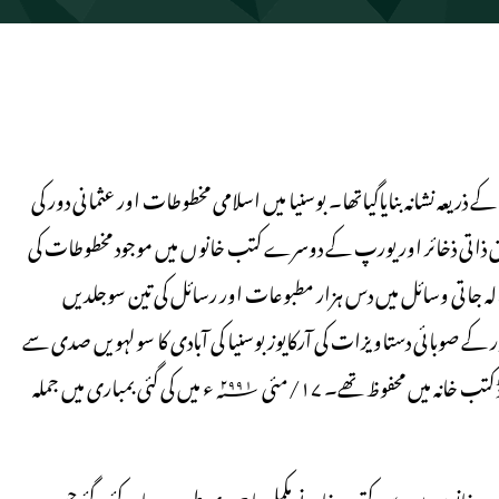
 ذریعہ نشانہ بنایاگیاتھا۔ بوسنیا میں اسلامی مخطوطات اور عثمانی دور کی
لق ذاتی ذخائر اور یورپ کے دوسرے کتب خانوں میں موجود مخطوطات کی
حوالہ جاتی وسائل میں دس ہزار مطبوعات اور رسائل کی تین سوجلدیں
یم مخطوطات ، عثمانی دور کے صوبائی دستاویزات کی آرکایوز بوسنیا کی آبادی کا سولہویں صدی سے
انیسویں صدی کے آخر تک کا ریکارڈ زمینوں کی ملکیت سے متعلق ریکارڈ کتب خانہ میں محفوظ تھے۔ ۱۷/مئی ۱۹۹۲؁ء میں کی گئی بمباری میں جملہ
 کتب خانوں میں دس کتب خانے مکمل یا جزوی طور پر برباد کئے گئے جس