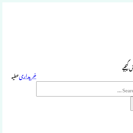
 کیجیے
خریداری
عطیہ
Sea