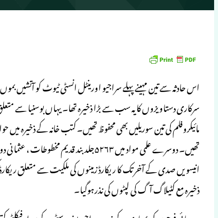
اس حادثہ سے تین مہینے پہلے سراجیو اورینٹل انسٹی ٹیوٹ کو آتشیں بموں کے
سرکاری دستاویزوں کا یہ سب سے بڑا ذخیرہ تھا۔ یہاں بوسنیا سے متع
مائیکروفلم کی تین سوریلیں بھی محفوظ تھیں۔ کتب خانہ کے ذخیرہ میں 
تھیں۔ دوسرے علمی مواد میں ۵۲۶۳جلد بند قد
ذخیرہ مع کٹیلاگ آگ کی لپٹوں کی نذرہوگیا۔
سربیائی فوجوں کی بمباری کے ذریعہ سراجیو یونیورسٹی کے سولہ فیکلٹی