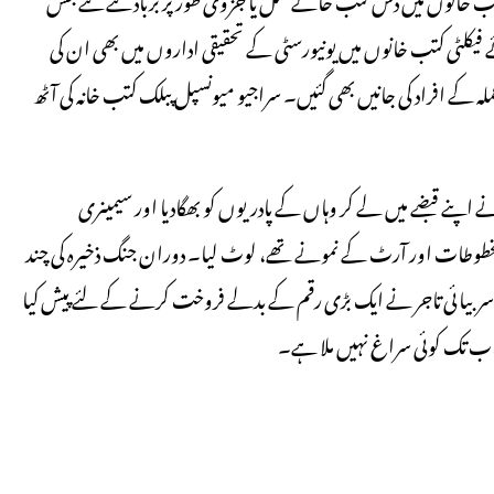
 کا نقصان ہوا۔ بچے ہوئے فیکلٹی کتب خانوں میں یونیورسٹی کے تحقیقی اداروں میں بھی ان کی
 عملہ کے افراد کی جانیں بھی گئیں۔ سراجیو میونسپل پبلک کتب خانہ کی آٹھ
وجی دستوں نے اپنے قبضے میں لے کر وہاں کے پادریوں کو بھگادیا اور سیمینری
در مخطوطات اور آرٹ کے نمونے تھے، لوٹ لیا۔ دوران جنگ ذخیرہ کی چند
ک سربیائی تاجر نے ایک بڑی رقم کے بدلے فروخت کرنے کے لئے پیش کیا
ں اب تک کوئی سراغ نہیں ملا ہے۔