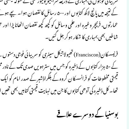
کے نتیجہ میں پانچ لاکھ کتابوں اور ۵۰۰ رسائل
عمارتوں، فرنیچر وغیرہ اور علمی وسائل کو کچھ کچھ نقصان اٹھانا پڑا اور
شاخیں بھی بمباری کا شکار ہوکر جل گئیں۔
فرنیسسکان(Franciscon) تھیولاجیکل سینری کو سربیائی ف
کے ۵۰ ہزار کتابوں کے ذخیرہ کو جس میں سترہویں صدی تک کے نا
قیمتی مخطوطات کو فرانسسکان گروہ کے بلگراڈشہر کے صدر امام کو ای
تھا۔ کل ذخیرہ کی آدھی کتابوں کا جن میں نہایت قیمتی کتابیں بھی تھی
بوسنیا کے دوسرے علاقے