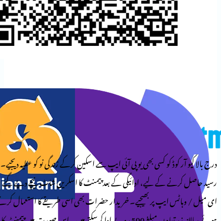
وڈ کو کسی بھی یو پی آئی ایپ سے اسکین کرکے زندگی نو کو عطیہ دیجیے۔
کے لیے، ادائیگی کے بعد پیمنٹ کا اسکرین شاٹ نیچے دیے گئے
ایپ پر بھیجیے۔ خریدار حضرات بھی اسی طریقے کا استعمال کرتے
ہوئے سالانہ زرِ تعاون مبلغ 500 روپے ادا کرسکتے ہیں۔ اس صورت میں پیمنٹ کا