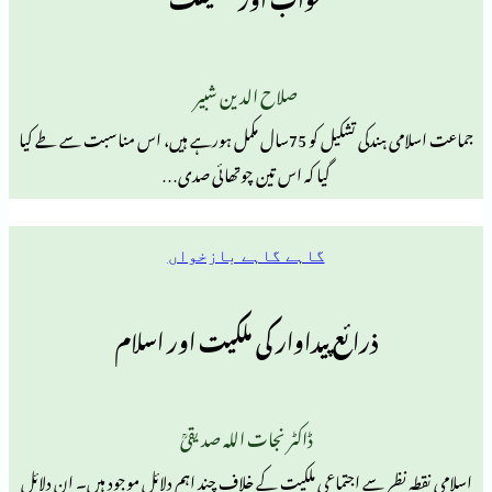
صلاح الدین شبیر
جماعت اسلامی ہندکی تشکیل کو 75سال مکمل ہورہے ہیں، اس مناسبت سے طے کیا
گیا کہ اس تین چوتھائی صدی…
گاہے گاہے بازخواں
ذرائع پیداوار کی ملکیت اور اسلام
ڈاکٹر نجات اللہ صدیقیؒ
 سے اجتماعی ملکیت کے خلاف چند اہم دلائل موجود ہیں۔ ان دلائل