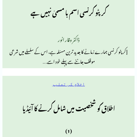
کرپٹو کرنسی اسم با مسمیٰ نہیں ہے
ڈاکٹر وقار انور
ہمارے زمانے کا جدید ترین مسئلہ ہے، اس کے سلسلے میں شرعی
موقف جاننے سے پہلے خود اسے…
اخلاق کی تعلیم
ق کو شخصیت میں شامل کرنے کا آئیڈیا
(1)