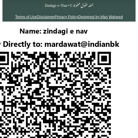
جملہ حقوق محفوظ © • Zindagi-e-Nau
Terms of Use
Disclaimer
Privacy Policy
Designed by Irf