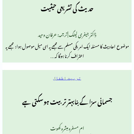
حدیث کی تشریعی حیثیت
ڈاکٹر جیفری لینگ | ترجمہ: عرفان وحید
مسئلہ ایک امریکی مسلم سے مجھے یہ ای میل موصول ہوا: ‏ ‏مجھے یہ
اعتراف کرنا ہوگا کہ…
تربیت اطفال
نی سزا کے بنابہتر تربیت ہوسکتی ہے
ام مسفرہ مبشرہ کھوت