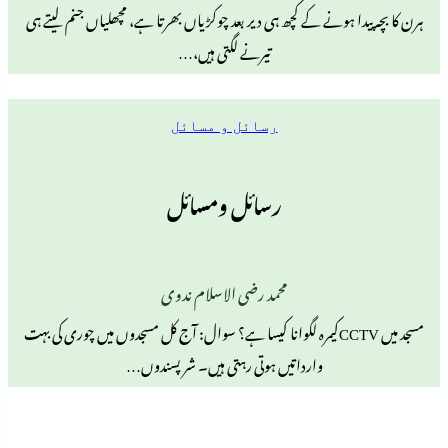
 ہونے کے کچھ ہی دیر بعد چوکڑیاں بھرتا ہے، مچھلیاں جنم لیتے ہی
تیرنے لگتی ہیں،…
رسائل و مسائل
رسائل ومسائل
محمد رضی الاسلام ندوی
مسجد میں CCTVکیمرہ لگوانا کیسا ہے؟ سوال: آج کل مسجدوں میں چوری کی بہت
وارداتیں ہوتی رہتی ہیں۔ شر پسندوں…