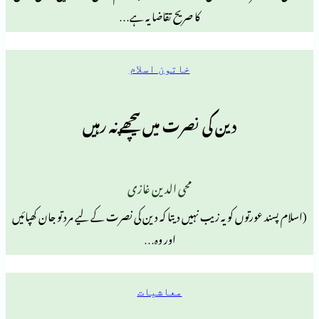
کا صریح تقاضا یہ ہے…
خاتون اسلام
دین کی نصرت میں پیچھے نہ رہیں
محی الدین غازی
وں کو یہ زیب نہیں دیتا کہ دین کی نصرت کے لیے مرد تو جان کھپائیں
اور وہ…
معاشیات